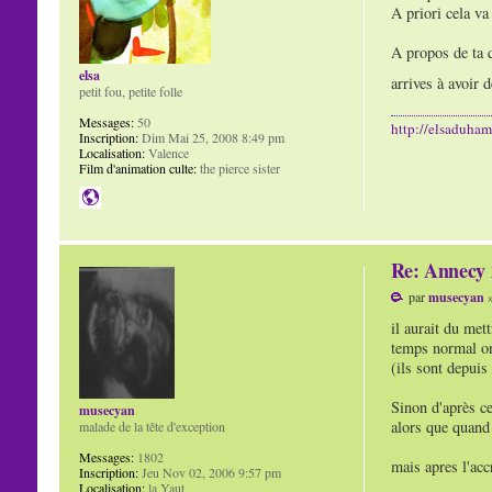
A priori cela va
A propos de ta q
elsa
arrives à avoir 
petit fou, petite folle
Messages:
50
http://elsaduhame
Inscription:
Dim Mai 25, 2008 8:49 pm
Localisation:
Valence
Film d'animation culte:
the pierce sister
Re: Annecy 
par
musecyan
»
il aurait du met
temps normal on
(ils sont depui
Sinon d'après ce
musecyan
alors que quand 
malade de la tête d'exception
Messages:
1802
mais apres l'acc
Inscription:
Jeu Nov 02, 2006 9:57 pm
Localisation:
la Yaut