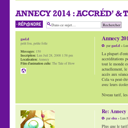
ANNECY 2014 : ACCRÉD' & 
Répondre
Annecy 201
gael.d
petit fou, petite folle
par
gael.d
» Lun
Messages:
150
La plupart d'ent
Inscription:
Lun Juil 28, 2008 1:58 pm
accréditations p
Localisation:
Annecy
Film d'animation culte:
The Tale of How
tout le monde es
actuellement, le
accès aux séance
Cela va peut-êtr
avec leurs école
Niveau tarif, le
Re: Annecy 
par
elsa
» Lun F
Plus que le tari