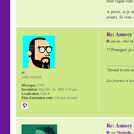
bien vague tout 
A priori, si je 
avant). Si vous
Re: Annecy 
par
cé
» Mer Ma
?? Pourquoi ça 
"Quand la raie ma
cé
Aide soignant
Les fourmis n'ai
Messages:
4747
Inscription:
Mar Fév 18, 2003 1:43 pm
Localisation:
Lille-F
Film d'animation culte:
Chicken Scratch
Re: Annecy 
par
Marinello
»