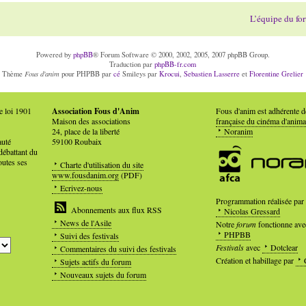
L’équipe du fo
Powered by
phpBB
® Forum Software © 2000, 2002, 2005, 2007 phpBB Group.
Traduction par
phpBB-fr.com
Fous d'anim
Thème
pour PHPBB par
cé
Smileys par
Krocui
,
Sebastien Lasserre
et
Florentine Grelier
e loi 1901
Association Fous d'Anim
Fous d'anim est adhérente 
Maison des associations
française du cinéma d'anima
24, place de la liberté
Noranim
auté
59100 Roubaix
débattant du
outes ses
Charte d'utilisation du site
www.fousdanim.org
(PDF)
Ecrivez-nous
Programmation réalisée par
Abonnements aux flux RSS
Nicolas Gressard
News de l'Asile
Notre
forum
fonctionne ave
PHPBB
Suivi des festivals
Festivals
avec
Dotclear
Commentaires du suivi des festivals
Création et habillage par
Sujets actifs du forum
Nouveaux sujets du forum