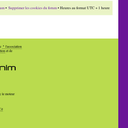
rum
•
Supprimer les cookies du forum
• Heures au format UTC + 1 heure
de
l'association
tion
et de
c le moteur
Cé