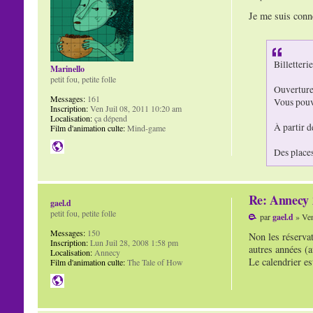
Je me suis conne
Billetterie
Marinello
petit fou, petite folle
Ouverture
Messages:
161
Vous pouve
Inscription:
Ven Juil 08, 2011 10:20 am
Localisation:
ça dépend
À partir d
Film d'animation culte:
Mind-game
Des places
Re: Annecy 
gael.d
petit fou, petite folle
par
gael.d
» Ven
Messages:
150
Non les réservat
Inscription:
Lun Juil 28, 2008 1:58 pm
autres années (av
Localisation:
Annecy
Le calendrier es
Film d'animation culte:
The Tale of How