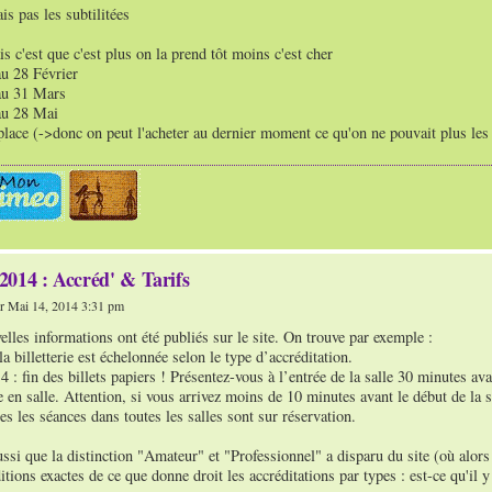
is pas les subtilitées
is c'est que c'est plus on la prend tôt moins c'est cher
au 28 Février
au 31 Mars
au 28 Mai
place (->donc on peut l'acheter au dernier moment ce qu'on ne pouvait plus les
2014 : Accréd' & Tarifs
 Mai 14, 2014 3:31 pm
lles informations ont été publiés sur le site. On trouve par exemple :
la billetterie est échelonnée selon le type d’accréditation.
 : fin des billets papiers ! Présentez-vous à l’entrée de la salle 30 minutes ava
e en salle. Attention, si vous arrivez moins de 10 minutes avant le début de la s
tes les séances dans toutes les salles sont sur réservation.
ssi que la distinction "Amateur" et "Professionnel" a disparu du site (où alors j'
itions exactes de ce que donne droit les accréditations par types : est-ce qu'il 