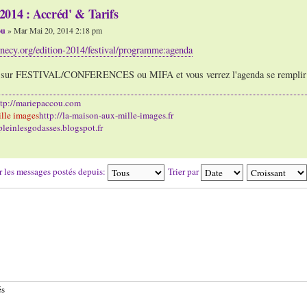
2014 : Accréd' & Tarifs
ou
» Mar Mai 20, 2014 2:18 pm
necy.org/edition-2014/festival/programme:agenda
e sur FESTIVAL/CONFERENCES ou MIFA et vous verrez l'agenda se remplir
ttp://mariepaccou.com
lle images
http://la-maison-aux-mille-images.fr
/pleinlesgodasses.blogspot.fr
r les messages postés depuis:
Trier par
és