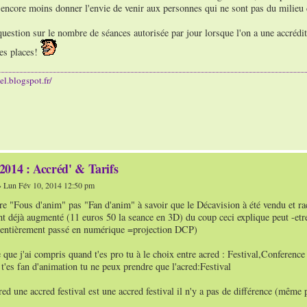
 encore moins donner l'envie de venir aux personnes qui ne sont pas du milieu d
uestion sur le nombre de séances autorisée par jour lorsque l'on a une accrédita
des places!
l.blogspot.fr/
2014 : Accréd' & Tarifs
 Lun Fév 10, 2014 12:50 pm
tre "Fous d'anim" pas "Fan d'anim" à savoir que le Décavision à été vendu et ra
t déjà augmenté (11 euros 50 la seance en 3D) du coup ceci explique peut -etre
s entièrement passé en numérique =projection DCP)
 que j'ai compris quand t'es pro tu à le choix entre acred : Festival,Conferenc
t'es fan d'animation tu ne peux prendre que l'acred:Festival
red une accred festival est une accred festival il n'y a pas de différence (même