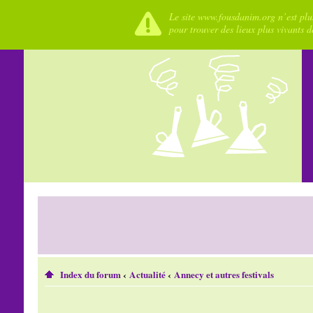
Le site www.fousdanim.org n’est plus
pour trouver des lieux plus vivants 
Index du forum
‹
Actualité
‹
Annecy et autres festivals