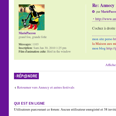
Re: Annecy 
par
MariePacc
http://www.an
Cochez à droit
MariePaccou
grand fou, grande folle
mon site perso
h
la Maison aux mi
Messages:
1103
Inscription:
Sam Jan 30, 2010 1:25 pm
mon blog
http:/
Film d'animation culte:
Bird in the window
Affiche
Répondre
Retourner vers Annecy et autres festivals
QUI EST EN LIGNE
Utilisateurs parcourant ce forum: Aucun utilisateur enregistré et 38 invit