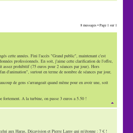
8 messages • Page
1
sur
1
ngés cette années. Fini l'accès "Grand public", maintenant c'est
nnées professionnels. En soit, j'aime cette clarification de l'offre,
it assez prohibitif (75 euros pour 2 séances par jour). Hors
s "fan d'animation", surtout en terme de nombre de séances par jour,
beaucoup de gens s'arrangeait quand même pour en avoir une, soit
mpe fortement. A la turbine, on passe 3 euros a 5.50 !
 celui aux Haras, Décavision et Pierre Lamy qui m'étonne : 7 € !