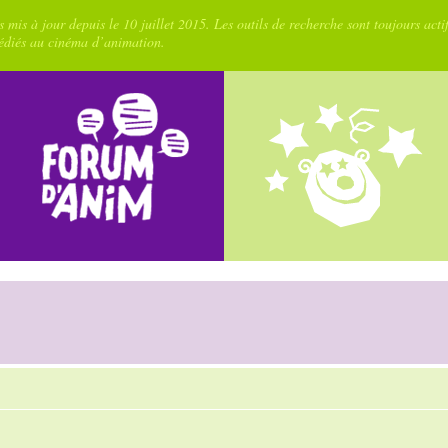
 mis à jour depuis le 10 juillet 2015. Les outils de recherche sont toujours acti
dédiés au cinéma d’animation.