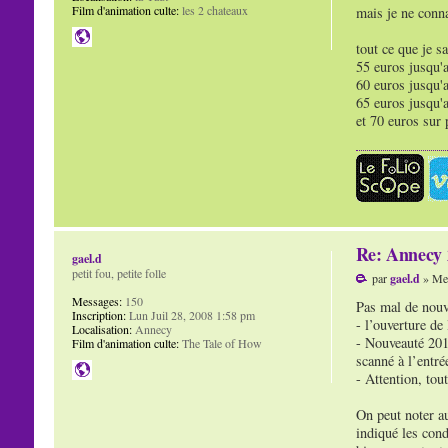
Film d'animation culte:
les 2 chateaux
mais je ne conna
tout ce que je sa
55 euros jusqu'
60 euros jusqu'
65 euros jusqu'
et 70 euros sur 
Re: Annecy 
gael.d
petit fou, petite folle
par
gael.d
» Mer
Messages:
150
Pas mal de nouve
Inscription:
Lun Juil 28, 2008 1:58 pm
- l’ouverture de 
Localisation:
Annecy
- Nouveauté 2014
Film d'animation culte:
The Tale of How
scanné à l’entré
- Attention, tou
On peut noter au
indiqué les cond