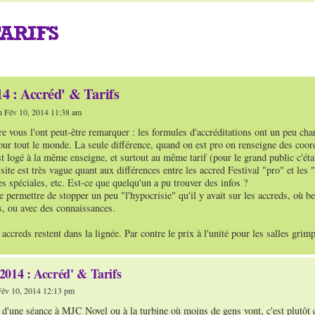
TARIFS
4 : Accréd' & Tarifs
 Fév 10, 2014 11:38 am
re vous l'ont peut-être remarquer : les formules d'accréditations ont un peu cha
our tout le monde. La seule différence, quand on est pro on renseigne des coordo
t logé à la même enseigne, et surtout au même tarif (pour le grand public c'éta
 site est très vague quant aux différences entre les accred Festival "pro" et le
s spéciales, etc. Est-ce que quelqu'un a pu trouver des infos ?
e permettre de stopper un peu "l'hypocrisie" qu'il y avait sur les accreds, où 
s, ou avec des connaissances.
s accreds restent dans la lignée. Par contre le prix à l'unité pour les salles gri
2014 : Accréd' & Tarifs
év 10, 2014 12:13 pm
f d'une séance à MJC Novel ou à la turbine où moins de gens vont, c'est plutôt