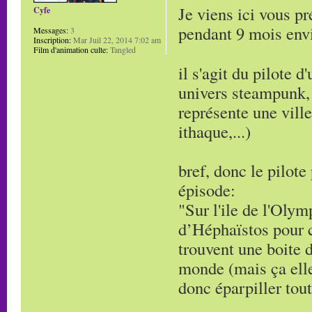
Je viens ici vous pr
Cyfe
pendant 9 mois env
Messages:
3
Inscription:
Mar Juil 22, 2014 7:02 am
Film d'animation culte:
Tangled
il s'agit du pilote 
univers steampunk, 
représente une vill
ithaque,...)
bref, donc le pilot
épisode:
"Sur l'ile de l'Olym
d’Héphaïstos pour c
trouvent une boite 
monde (mais ça elles
donc éparpiller tou