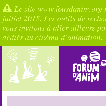
Le site www.fousdanim.org n
juillet 2015. Les outils de rech
vous invitons à aller
ailleurs
pou
dédiés au cinéma d’animation.