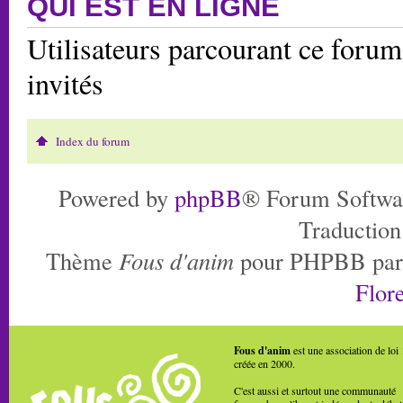
QUI EST EN LIGNE
Utilisateurs parcourant ce forum:
invités
Index du forum
Powered by
phpBB
® Forum Softwa
Traduction
Thème
Fous d'anim
pour PHPBB pa
Flore
Fous d'anim
est une association de loi
créée en 2000.
C'est aussi et surtout une communauté