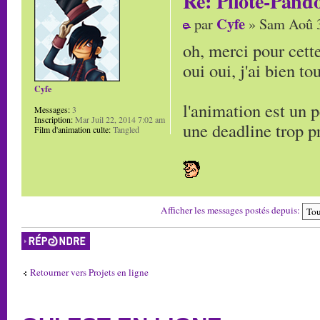
Re: Pilote-Pand
Cyfe
par
» Sam Aoû 3
oh, merci pour cett
oui oui, j'ai bien t
Cyfe
l'animation est un p
Messages:
3
Inscription:
Mar Juil 22, 2014 7:02 am
une deadline trop p
Film d'animation culte:
Tangled
Afficher les messages postés depuis:
Répondre
Retourner vers Projets en ligne