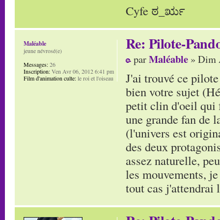
Cyfe ಠ_ರೃ
Re: Pilote-Pand
Maléable
jeune névrosé(e)
Maléable
par
» Dim 
Messages:
26
Inscription:
Ven Avr 06, 2012 6:41 pm
J'ai trouvé ce pilot
Film d'animation culte:
le roi et l'oiseau
bien votre sujet (H
petit clin d'oeil qui
une grande fan de l
(l'univers est origi
des deux protagonis
assez naturelle, peu
les mouvements, je 
tout cas j'attendrai 