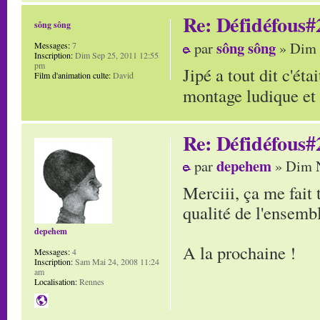
Re: Défidéfous#2
sông sông
sông sông
par
» Dim 
Messages:
7
Inscription:
Dim Sep 25, 2011 12:55
pm
Jipé a tout dit c'ét
Film d'animation culte:
David
montage ludique et 
Re: Défidéfous#2
depehem
par
» Dim N
Merciii, ça me fait 
qualité de l'ensembl
depehem
A la prochaine !
Messages:
4
Inscription:
Sam Mai 24, 2008 11:24
am
Localisation:
Rennes