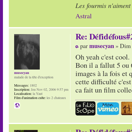
Les fourmis n'aiment
Astral
Re: Défidéfous#2
musecyan
par
» Dim 
Oh yeah c'est cool.
Bon il a fallut 5 ou
images à la fois et 
musecyan
malade de la tête d'exception
cette difficulté c'e
Messages:
1802
ca fait un film coll
Inscription:
Jeu Nov 02, 2006 9:57 pm
Localisation:
la Yaut
Film d'animation culte:
les 2 chateaux
Re: Défidéfous#2