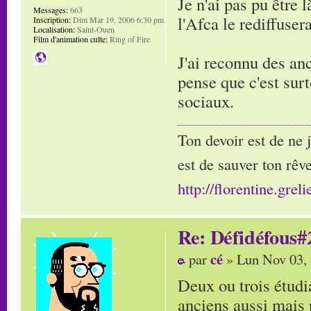
Je n'ai pas pu être 
Messages:
663
l'Afca le rediffusera
Inscription:
Dim Mar 19, 2006 6:30 pm
Localisation:
Saint-Ouen
Film d'animation culte:
Ring of Fire
J'ai reconnu des an
pense que c'est surt
sociaux.
Ton devoir est de ne 
est de sauver ton rêve
http://florentine.greli
Re: Défidéfous#2
cé
par
» Lun Nov 03,
Deux ou trois étudi
anciens aussi mais 