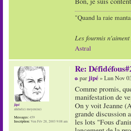
Bon, je suis conten
"Quand la raie manta,
Les fourmis n'aiment
Astral
Re: Défidéfous#2
jipé
par
» Lun Nov 03
Comme promis, quelq
manifestation de ve
On y voit Jeanne (
jipé
aliéné(e) moyen(ne)
grande discussion av
Messages:
459
les lots "Fous d'ani
Inscription:
Ven Fév 28, 2003 9:08 am
lancement de la pro