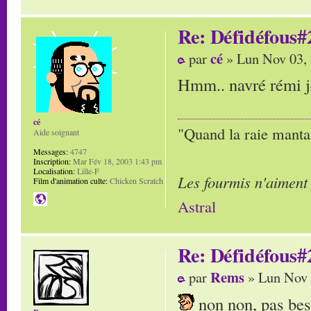
Re: Défidéfous#2
cé
par
» Lun Nov 03,
Hmm.. navré rémi je 
cé
"Quand la raie manta,
Aide soignant
Messages:
4747
Inscription:
Mar Fév 18, 2003 1:43 pm
Localisation:
Lille-F
Les fourmis n'aiment
Film d'animation culte:
Chicken Scratch
Astral
Re: Défidéfous#2
Rems
par
» Lun Nov 
non non, pas beso