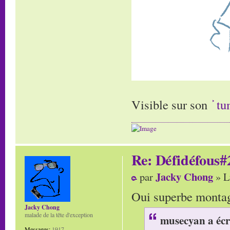
Visible sur son
tu
Re: Défidéfous#2
Jacky Chong
par
» L
Oui superbe montage
Jacky Chong
malade de la tête d'exception
musecyan a écr
Messages:
1917