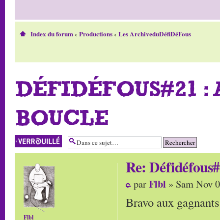
Index du forum
‹
Productions
‹
Les ArchiveduDéfiDéFous
DÉFIDÉFOUS#21 :
BOUCLE
Sujet verrouillé
Re: Défidéfous#
Flbl
par
» Sam Nov 0
Bravo aux gagnants (
Flbl