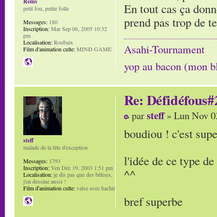
Rems
En tout cas ça donn
petit fou, petite folle
prend pas trop de t
Messages:
180
Inscription:
Mar Sep 06, 2005 10:32
pm
Localisation:
Roubaix
Asahi-Tournament
Film d'animation culte:
MIND GAME
yop au bacon (mon b
Re: Défidéfous#2
steff
par
» Lun Nov 0
boudiou ! c'est supe
steff
malade de la tête d'exception
l'idée de ce type d
Messages:
1793
Inscription:
Ven Déc 19, 2003 1:51 pm
^^
Localisation:
je dis pas que des bêtises,
j'en dessine aussi !
Film d'animation culte:
valse avec bachir
bref superbe