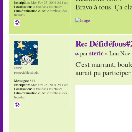
Inscription:
Mer Fév 25, 2004 2:11 am
Bravo à tous. Ça cl
Localisation:
la tête dans les étoiles
Film d'animation culte:
le tombeau des
lucioles
Re: Défidéfous#2
steric
par
» Lun Nov 
C'est marrant, boule
steric
aurait pu participer
respectable zinzin
Messages:
844
Inscription:
Mer Fév 25, 2004 2:11 am
Localisation:
la tête dans les étoiles
Film d'animation culte:
le tombeau des
lucioles