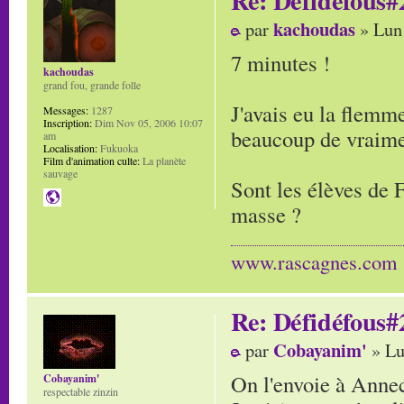
kachoudas
par
» Lun
7 minutes !
kachoudas
grand fou, grande folle
J'avais eu la flemme
Messages:
1287
Inscription:
Dim Nov 05, 2006 10:07
beaucoup de vraiment
am
Localisation:
Fukuoka
Film d'animation culte:
La planète
sauvage
Sont les élèves de F
masse ?
www.rascagnes.com
Re: Défidéfous#2
Cobayanim'
par
» Lu
On l'envoie à Anne
Cobayanim'
respectable zinzin