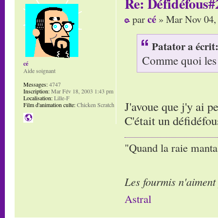
Re: Défidéfous#2
cé
par
» Mar Nov 04,
Patator a écrit
Comme quoi les a
cé
Aide soignant
Messages:
4747
Inscription:
Mar Fév 18, 2003 1:43 pm
Localisation:
Lille-F
J'avoue que j'y ai p
Film d'animation culte:
Chicken Scratch
C'était un défidéf
"Quand la raie manta,
Les fourmis n'aiment
Astral