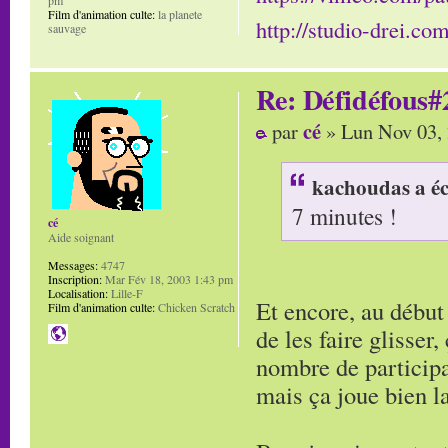
Film d'animation culte:
la planete
http://studio-drei.com
sauvage
Re: Défidéfous#2
cé
par
» Lun Nov 03,
kachoudas a éc
7 minutes !
cé
Aide soignant
Messages:
4747
Inscription:
Mar Fév 18, 2003 1:43 pm
Localisation:
Lille-F
Et encore, au début 
Film d'animation culte:
Chicken Scratch
de les faire glisser,
nombre de participat
mais ça joue bien la