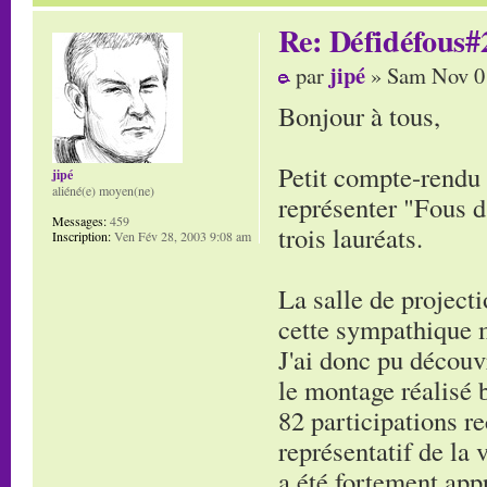
Re: Défidéfous#2
jipé
par
» Sam Nov 01
Bonjour à tous,
Petit compte-rendu d
jipé
aliéné(e) moyen(ne)
représenter "Fous d
Messages:
459
trois lauréats.
Inscription:
Ven Fév 28, 2003 9:08 am
La salle de project
cette sympathique m
J'ai donc pu découv
le montage réalisé 
82 participations re
représentatif de la 
a été fortement appr