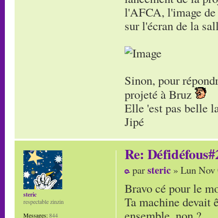
l'AFCA, l'image de 
sur l'écran de la s
Sinon, pour répondr
projeté à Bruz
Elle 'est pas belle 
Jipé
Re: Défidéfous#2
steric
par
» Lun Nov 
Bravo cé pour le m
steric
Ta machine devait êt
respectable zinzin
ensemble, non ?
Messages:
844