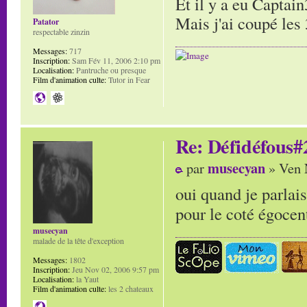
Et il y a eu Capta
Mais j'ai coupé les 
Patator
respectable zinzin
Messages:
717
Inscription:
Sam Fév 11, 2006 2:10 pm
Localisation:
Pantruche ou presque
Film d'animation culte:
Tutor in Fear
Re: Défidéfous#2
musecyan
par
» Ven 
oui quand je parlais
pour le coté égocen
musecyan
malade de la tête d'exception
Messages:
1802
Inscription:
Jeu Nov 02, 2006 9:57 pm
Localisation:
la Yaut
Film d'animation culte:
les 2 chateaux