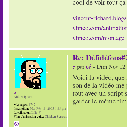
cool de voir tout ça
vincent-richard.blogs
vimeo.com/animatio
vimeo.com/montage
Re: Défidéfous#2
cé
par
» Dim Nov 02,
Voici la vidéo, que 
son de la vidéo me p
tout avec un script 
cé
Aide soignant
garder le même timi
Messages:
4747
Inscription:
Mar Fév 18, 2003 1:43 pm
Localisation:
Lille-F
Film d'animation culte:
Chicken Scratch