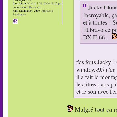
Inscription:
Mar Juil 04, 2006 11:22 pm
Jacky Chong
Localisation:
Bayonne
Film d'animation culte:
Princesse
Incroyable, ça
Stéréonoké
et à toutes ! S
Et bravo cé po
DX II 66...
t'es fous Jacky 
windows95 n'en 
il a fait le mon
les titres dans pa
et le son avec l
Malgré tout ça 