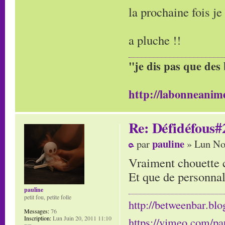
la prochaine fois je
a pluche !!
"je dis pas que des 
http://labonneanime
Re: Défidéfous#2
pauline
par
» Lun No
Vraiment chouette 
Et que de personnal
pauline
petit fou, petite folle
http://betweenbar.blo
Messages:
76
Inscription:
Lun Juin 20, 2011 11:10
https://vimeo.com/pa
pm