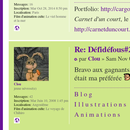
Messages:
16
Portfolio:
http://carg
Inscription:
Mar Oct 28, 2014 8:50 pm
Localisation:
Paris
Film d'animation culte:
Le viel homme
Carnet d'un court
, l
et la mer
http://carnetduncour
Re: Défidéfous#2
Clou
par
» Sam Nov 0
Bravo aux gagnants 
était ma préférée
Clou
jeune névrosé(e)
B l o g
Messages:
42
Inscription:
Mar Juin 10, 2008 1:45 pm
I l l u s t r a t i o n s
Localisation:
Angoulême
Film d'animation culte:
Le voyage de
A n i m a t i o n s
Chihiro