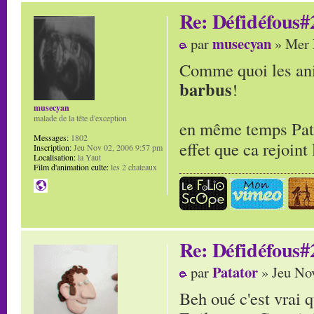
Re: Défidéfous#2
musecyan
par
» Mer 
Comme quoi les ani
barbus
!
musecyan
malade de la tête d'exception
en même temps Patat
Messages:
1802
effet que ca rejoin
Inscription:
Jeu Nov 02, 2006 9:57 pm
Localisation:
la Yaut
Film d'animation culte:
les 2 chateaux
Re: Défidéfous#2
Patator
par
» Jeu No
Beh oué c'est vrai 