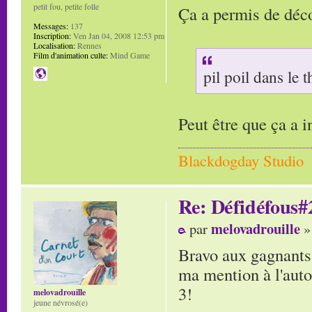
petit fou, petite folle
Ça a permis de déc
Messages:
137
Inscription:
Ven Jan 04, 2008 12:53 pm
Localisation:
Rennes
Film d'animation culte:
Mind Game
pil poil dans le
Peut être que ça a i
Blackdogday Studio
Re: Défidéfous#2
melovadrouille
par
»
Bravo aux gagnants!
ma mention à l'autop
3!
melovadrouille
jeune névrosé(e)