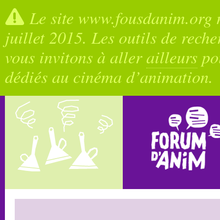
Le site www.fousdanim.org n
juillet 2015. Les outils de rech
vous invitons à aller
ailleurs
pou
dédiés au cinéma d’animation.