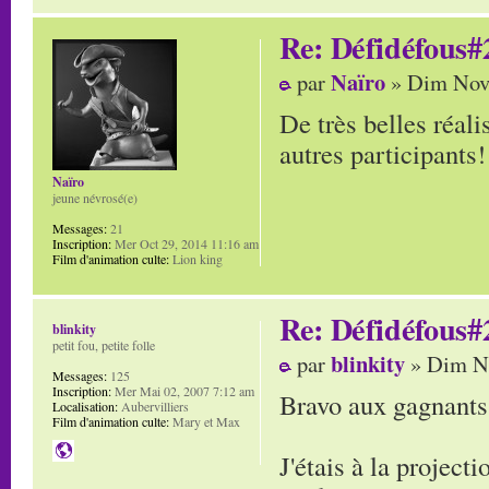
Re: Défidéfous#2
Naïro
par
» Dim Nov 
De très belles réali
autres participants!
Naïro
jeune névrosé(e)
Messages:
21
Inscription:
Mer Oct 29, 2014 11:16 am
Film d'animation culte:
Lion king
Re: Défidéfous#2
blinkity
petit fou, petite folle
blinkity
par
» Dim No
Messages:
125
Inscription:
Mer Mai 02, 2007 7:12 am
Bravo aux gagnants
Localisation:
Aubervilliers
Film d'animation culte:
Mary et Max
J'étais à la project