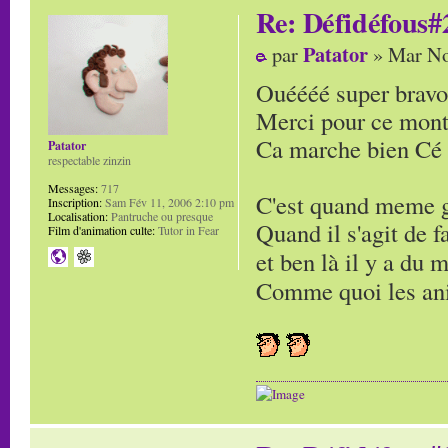
Re: Défidéfous#2
Patator
par
» Mar No
Ouéééé super bravo
Merci pour ce mont
Ca marche bien Cé 
Patator
respectable zinzin
Messages:
717
C'est quand meme g
Inscription:
Sam Fév 11, 2006 2:10 pm
Localisation:
Pantruche ou presque
Quand il s'agit de 
Film d'animation culte:
Tutor in Fear
et ben là il y a du
Comme quoi les ani