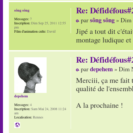
Re: Défidéfous#2
sông sông
sông sông
par
» Dim 
Messages:
7
Inscription:
Dim Sep 25, 2011 12:55
pm
Jipé a tout dit c'ét
Film d'animation culte:
David
montage ludique et 
Re: Défidéfous#2
depehem
par
» Dim N
Merciii, ça me fait 
qualité de l'ensembl
depehem
A la prochaine !
Messages:
4
Inscription:
Sam Mai 24, 2008 11:24
am
Localisation:
Rennes