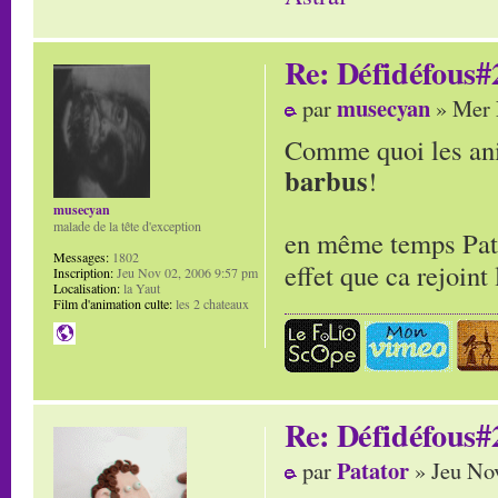
Re: Défidéfous#2
musecyan
par
» Mer 
Comme quoi les ani
barbus
!
musecyan
malade de la tête d'exception
en même temps Patat
Messages:
1802
effet que ca rejoin
Inscription:
Jeu Nov 02, 2006 9:57 pm
Localisation:
la Yaut
Film d'animation culte:
les 2 chateaux
Re: Défidéfous#2
Patator
par
» Jeu No