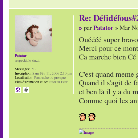
Re: Défidéfous#2
Patator
par
» Mar No
Ouéééé super bravo
Merci pour ce mont
Ca marche bien Cé 
Patator
respectable zinzin
Messages:
717
C'est quand meme g
Inscription:
Sam Fév 11, 2006 2:10 pm
Localisation:
Pantruche ou presque
Quand il s'agit de 
Film d'animation culte:
Tutor in Fear
et ben là il y a du
Comme quoi les ani