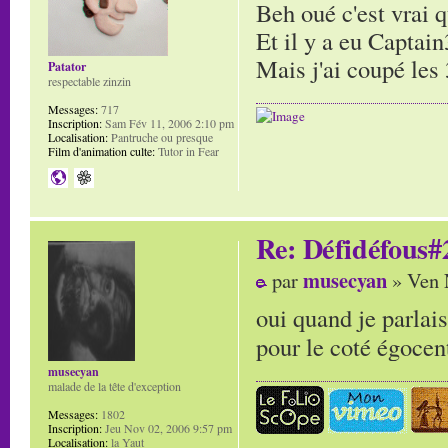
Beh oué c'est vrai 
Et il y a eu Capta
Mais j'ai coupé les 
Patator
respectable zinzin
Messages:
717
Inscription:
Sam Fév 11, 2006 2:10 pm
Localisation:
Pantruche ou presque
Film d'animation culte:
Tutor in Fear
Re: Défidéfous#2
musecyan
par
» Ven 
oui quand je parlais
pour le coté égocen
musecyan
malade de la tête d'exception
Messages:
1802
Inscription:
Jeu Nov 02, 2006 9:57 pm
Localisation:
la Yaut