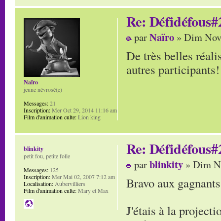
Re: Défidéfous#2
Naïro
par
» Dim Nov 
De très belles réali
autres participants!
Naïro
jeune névrosé(e)
Messages:
21
Inscription:
Mer Oct 29, 2014 11:16 am
Film d'animation culte:
Lion king
Re: Défidéfous#2
blinkity
petit fou, petite folle
blinkity
par
» Dim No
Messages:
125
Inscription:
Mer Mai 02, 2007 7:12 am
Bravo aux gagnants
Localisation:
Aubervilliers
Film d'animation culte:
Mary et Max
J'étais à la project