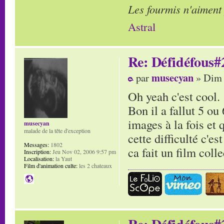
Les fourmis n'aiment
Astral
Re: Défidéfous#2
musecyan
par
» Dim 
Oh yeah c'est cool.
Bon il a fallut 5 ou
images à la fois et 
musecyan
malade de la tête d'exception
cette difficulté c'e
Messages:
1802
ca fait un film coll
Inscription:
Jeu Nov 02, 2006 9:57 pm
Localisation:
la Yaut
Film d'animation culte:
les 2 chateaux
Re: Défidéfous#2