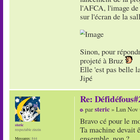
l'AFCA, l'image de 
sur l'écran de la s
Sinon, pour répondr
projeté à Bruz
Elle 'est pas belle 
Jipé
Re: Défidéfous#2
steric
par
» Lun Nov 
Bravo cé pour le m
steric
Ta machine devait êt
respectable zinzin
ensemble, non ?
Messages:
844