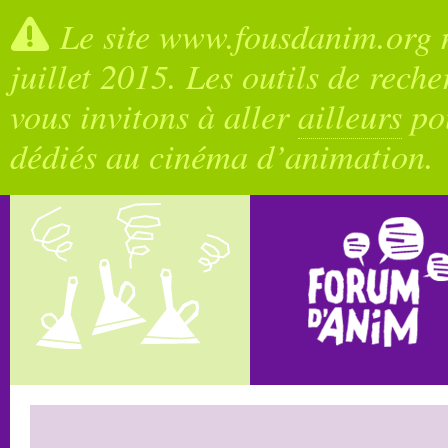
Le site www.fousdanim.org n
juillet 2015. Les outils de rech
vous invitons à aller
ailleurs
pou
dédiés au cinéma d’animation.