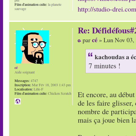
Film d'animation culte:
la planete
http://studio-drei.com
sauvage
Re: Défidéfous#2
cé
par
» Lun Nov 03,
kachoudas a éc
7 minutes !
cé
Aide soignant
Messages:
4747
Inscription:
Mar Fév 18, 2003 1:43 pm
Localisation:
Lille-F
Et encore, au début 
Film d'animation culte:
Chicken Scratch
de les faire glisser,
nombre de participat
mais ça joue bien la