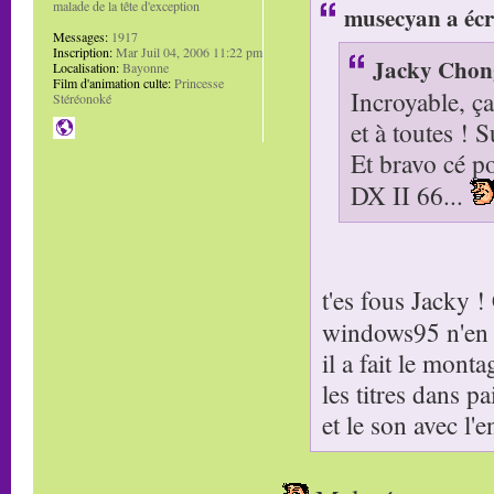
malade de la tête d'exception
musecyan a écr
Messages:
1917
Inscription:
Mar Juil 04, 2006 11:22 pm
Jacky Chong
Localisation:
Bayonne
Film d'animation culte:
Princesse
Incroyable, ça
Stéréonoké
et à toutes ! S
Et bravo cé po
DX II 66...
t'es fous Jacky 
windows95 n'en 
il a fait le mon
les titres dans pa
et le son avec l