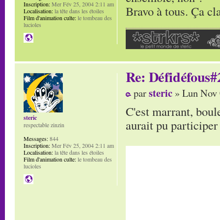
Inscription:
Mer Fév 25, 2004 2:11 am
Bravo à tous. Ça cl
Localisation:
la tête dans les étoiles
Film d'animation culte:
le tombeau des
lucioles
Re: Défidéfous#2
steric
par
» Lun Nov 
C'est marrant, boule
steric
aurait pu participer
respectable zinzin
Messages:
844
Inscription:
Mer Fév 25, 2004 2:11 am
Localisation:
la tête dans les étoiles
Film d'animation culte:
le tombeau des
lucioles