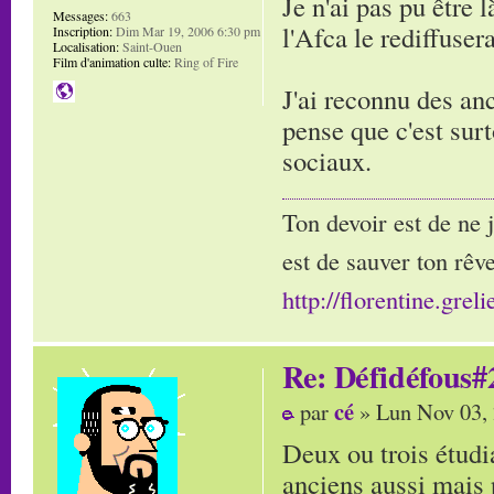
Je n'ai pas pu être 
Messages:
663
l'Afca le rediffusera
Inscription:
Dim Mar 19, 2006 6:30 pm
Localisation:
Saint-Ouen
Film d'animation culte:
Ring of Fire
J'ai reconnu des an
pense que c'est surt
sociaux.
Ton devoir est de ne 
est de sauver ton rêve
http://florentine.greli
Re: Défidéfous#2
cé
par
» Lun Nov 03,
Deux ou trois étudi
anciens aussi mais 