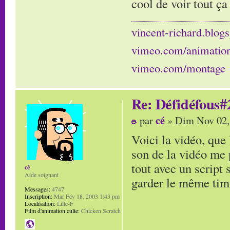
cool de voir tout ça
vincent-richard.blogs
vimeo.com/animatio
vimeo.com/montage
Re: Défidéfous#2
cé
par
» Dim Nov 02,
Voici la vidéo, que 
son de la vidéo me p
tout avec un script 
cé
Aide soignant
garder le même timi
Messages:
4747
Inscription:
Mar Fév 18, 2003 1:43 pm
Localisation:
Lille-F
Film d'animation culte:
Chicken Scratch