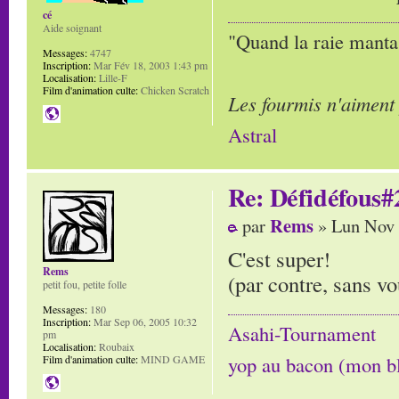
cé
Aide soignant
"Quand la raie manta,
Messages:
4747
Inscription:
Mar Fév 18, 2003 1:43 pm
Localisation:
Lille-F
Film d'animation culte:
Chicken Scratch
Les fourmis n'aiment
Astral
Re: Défidéfous#2
Rems
par
» Lun Nov 
C'est super!
Rems
(par contre, sans vo
petit fou, petite folle
Messages:
180
Inscription:
Mar Sep 06, 2005 10:32
Asahi-Tournament
pm
Localisation:
Roubaix
yop au bacon (mon b
Film d'animation culte:
MIND GAME