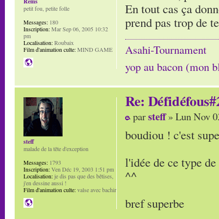
Rems
En tout cas ça donn
petit fou, petite folle
prend pas trop de t
Messages:
180
Inscription:
Mar Sep 06, 2005 10:32
pm
Localisation:
Roubaix
Asahi-Tournament
Film d'animation culte:
MIND GAME
yop au bacon (mon b
Re: Défidéfous#2
steff
par
» Lun Nov 0
boudiou ! c'est supe
steff
malade de la tête d'exception
l'idée de ce type d
Messages:
1793
Inscription:
Ven Déc 19, 2003 1:51 pm
^^
Localisation:
je dis pas que des bêtises,
j'en dessine aussi !
Film d'animation culte:
valse avec bachir
bref superbe