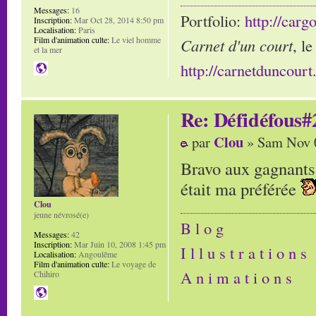
Messages:
16
Portfolio:
http://carg
Inscription:
Mar Oct 28, 2014 8:50 pm
Localisation:
Paris
Film d'animation culte:
Le viel homme
Carnet d'un court
, l
et la mer
http://carnetduncour
Re: Défidéfous#2
Clou
par
» Sam Nov 0
Bravo aux gagnants 
était ma préférée
Clou
jeune névrosé(e)
B l o g
Messages:
42
Inscription:
Mar Juin 10, 2008 1:45 pm
I l l u s t r a t i o n s
Localisation:
Angoulême
Film d'animation culte:
Le voyage de
A n i m a t i o n s
Chihiro