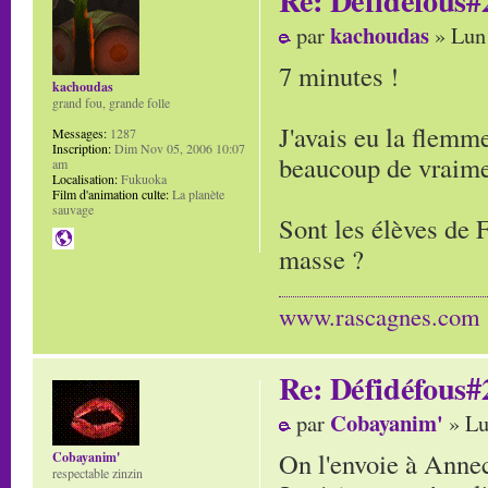
kachoudas
par
» Lun
7 minutes !
kachoudas
grand fou, grande folle
J'avais eu la flemme
Messages:
1287
Inscription:
Dim Nov 05, 2006 10:07
beaucoup de vraiment
am
Localisation:
Fukuoka
Film d'animation culte:
La planète
sauvage
Sont les élèves de F
masse ?
www.rascagnes.com
Re: Défidéfous#2
Cobayanim'
par
» Lu
On l'envoie à Anne
Cobayanim'
respectable zinzin