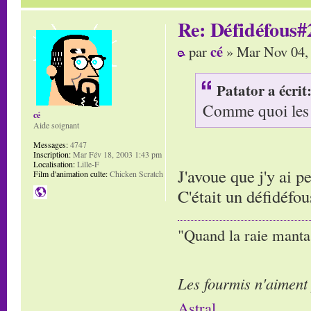
Re: Défidéfous#2
cé
par
» Mar Nov 04,
Patator a écrit
Comme quoi les a
cé
Aide soignant
Messages:
4747
Inscription:
Mar Fév 18, 2003 1:43 pm
Localisation:
Lille-F
J'avoue que j'y ai p
Film d'animation culte:
Chicken Scratch
C'était un défidéf
"Quand la raie manta,
Les fourmis n'aiment
Astral