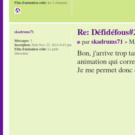
Film d'animation culte:
les 2 chateaux
Re: Défidéfous#2
skadrums71
skadrums71
par
» Ma
Messages:
3
Inscription:
Dim Nov 23, 2014 8:43 pm
Film d'animation culte:
Le petit
Bon, j'arrive trop t
dinosaure
animation qui corre
Je me permet donc d