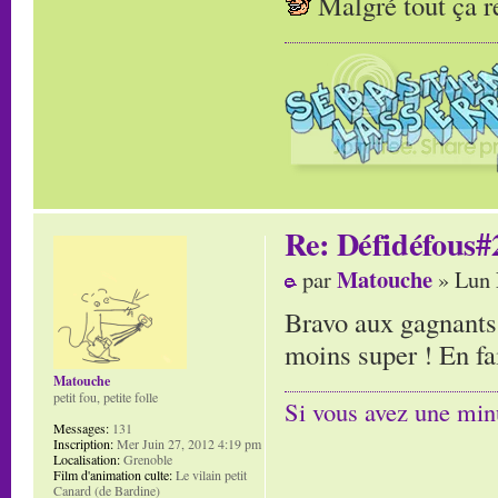
Malgré tout ça 
Re: Défidéfous#2
Matouche
par
» Lun 
Bravo aux gagnants,
moins super ! En fa
Matouche
petit fou, petite folle
Si vous avez une minu
Messages:
131
Inscription:
Mer Juin 27, 2012 4:19 pm
Localisation:
Grenoble
Film d'animation culte:
Le vilain petit
Canard (de Bardine)