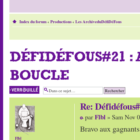
Index du forum
‹
Productions
‹
Les ArchiveduDéfiDéFous
DÉFIDÉFOUS#21 :
BOUCLE
Sujet verrouillé
Re: Défidéfous#
Flbl
par
» Sam Nov 0
Bravo aux gagnants (
Flbl