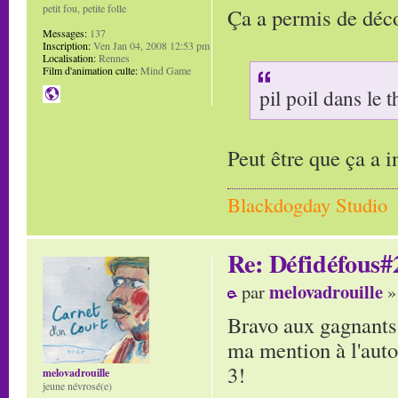
petit fou, petite folle
Ça a permis de déc
Messages:
137
Inscription:
Ven Jan 04, 2008 12:53 pm
Localisation:
Rennes
Film d'animation culte:
Mind Game
pil poil dans le
Peut être que ça a i
Blackdogday Studio
Re: Défidéfous#2
melovadrouille
par
»
Bravo aux gagnants!
ma mention à l'autop
3!
melovadrouille
jeune névrosé(e)