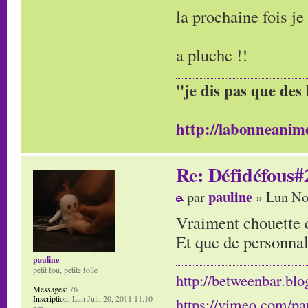
la prochaine fois je
a pluche !!
"je dis pas que des 
http://labonneanime
Re: Défidéfous#2
pauline
par
» Lun No
Vraiment chouette 
Et que de personnal
pauline
petit fou, petite folle
http://betweenbar.blo
Messages:
76
Inscription:
Lun Juin 20, 2011 11:10
https://vimeo.com/pa
pm