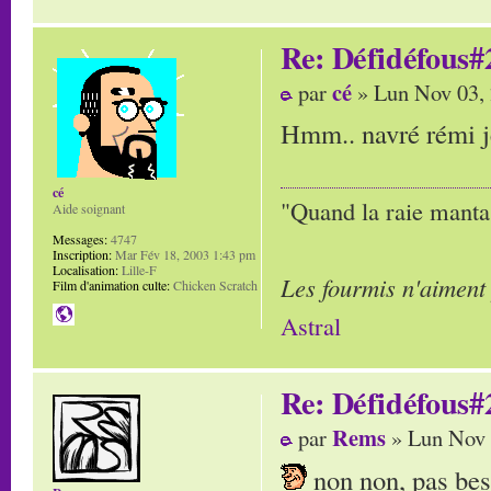
Re: Défidéfous#2
cé
par
» Lun Nov 03,
Hmm.. navré rémi je 
cé
"Quand la raie manta,
Aide soignant
Messages:
4747
Inscription:
Mar Fév 18, 2003 1:43 pm
Localisation:
Lille-F
Les fourmis n'aiment
Film d'animation culte:
Chicken Scratch
Astral
Re: Défidéfous#2
Rems
par
» Lun Nov 
non non, pas beso