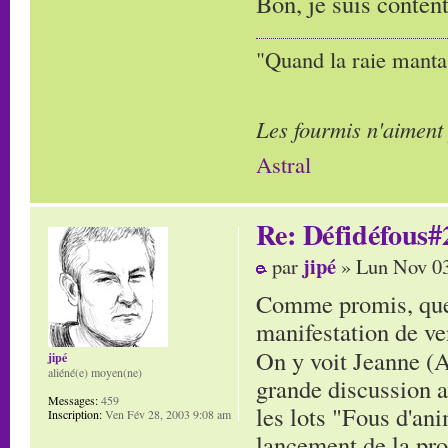
Bon, je suis conten
"Quand la raie manta,
Les fourmis n'aiment
Astral
Re: Défidéfous#2
jipé
par
» Lun Nov 03
Comme promis, quelq
manifestation de ve
On y voit Jeanne (
jipé
aliéné(e) moyen(ne)
grande discussion av
Messages:
459
les lots "Fous d'ani
Inscription:
Ven Fév 28, 2003 9:08 am
lancement de la pro