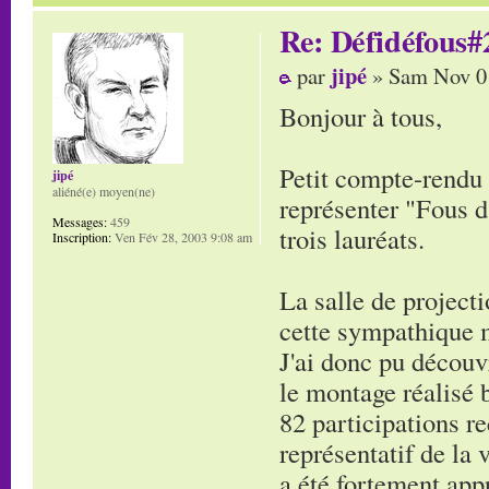
Re: Défidéfous#2
jipé
par
» Sam Nov 01
Bonjour à tous,
Petit compte-rendu d
jipé
aliéné(e) moyen(ne)
représenter "Fous d
Messages:
459
trois lauréats.
Inscription:
Ven Fév 28, 2003 9:08 am
La salle de project
cette sympathique m
J'ai donc pu découv
le montage réalisé 
82 participations re
représentatif de la 
a été fortement appr