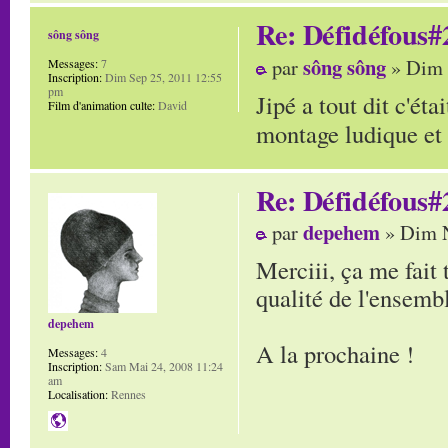
Re: Défidéfous#2
sông sông
sông sông
par
» Dim 
Messages:
7
Inscription:
Dim Sep 25, 2011 12:55
pm
Jipé a tout dit c'ét
Film d'animation culte:
David
montage ludique et 
Re: Défidéfous#2
depehem
par
» Dim N
Merciii, ça me fait 
qualité de l'ensembl
depehem
A la prochaine !
Messages:
4
Inscription:
Sam Mai 24, 2008 11:24
am
Localisation:
Rennes