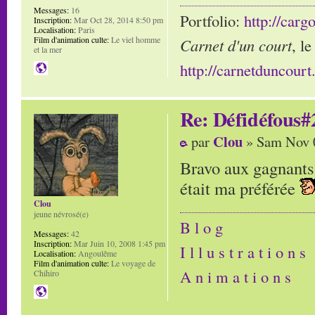
Messages:
16
Portfolio:
http://carg
Inscription:
Mar Oct 28, 2014 8:50 pm
Localisation:
Paris
Film d'animation culte:
Le viel homme
Carnet d'un court
, l
et la mer
http://carnetduncour
Re: Défidéfous#2
Clou
par
» Sam Nov 0
Bravo aux gagnants 
était ma préférée
Clou
jeune névrosé(e)
B l o g
Messages:
42
Inscription:
Mar Juin 10, 2008 1:45 pm
I l l u s t r a t i o n s
Localisation:
Angoulême
Film d'animation culte:
Le voyage de
A n i m a t i o n s
Chihiro