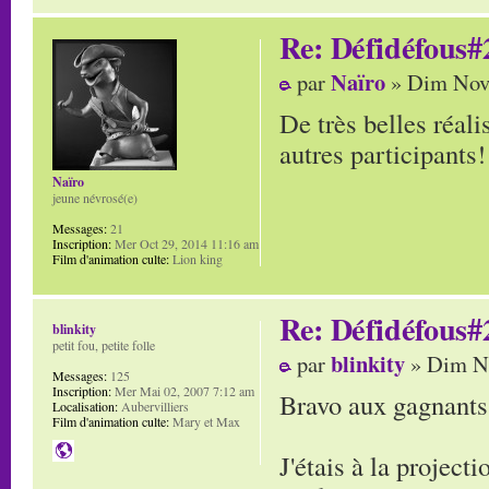
Re: Défidéfous#2
Naïro
par
» Dim Nov 
De très belles réali
autres participants!
Naïro
jeune névrosé(e)
Messages:
21
Inscription:
Mer Oct 29, 2014 11:16 am
Film d'animation culte:
Lion king
Re: Défidéfous#2
blinkity
petit fou, petite folle
blinkity
par
» Dim No
Messages:
125
Inscription:
Mer Mai 02, 2007 7:12 am
Bravo aux gagnants
Localisation:
Aubervilliers
Film d'animation culte:
Mary et Max
J'étais à la project