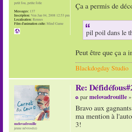
petit fou, petite folle
Ça a permis de déc
Messages:
137
Inscription:
Ven Jan 04, 2008 12:53 pm
Localisation:
Rennes
Film d'animation culte:
Mind Game
pil poil dans le
Peut être que ça a i
Blackdogday Studio
Re: Défidéfous#2
melovadrouille
par
»
Bravo aux gagnants!
ma mention à l'autop
3!
melovadrouille
jeune névrosé(e)