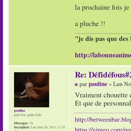
la prochaine fois je
a pluche !!
"je dis pas que des 
http://labonneanime
Re: Défidéfous#2
pauline
par
» Lun No
Vraiment chouette 
Et que de personnal
pauline
petit fou, petite folle
http://betweenbar.blo
Messages:
76
Inscription:
Lun Juin 20, 2011 11:10
https://vimeo.com/pa
pm