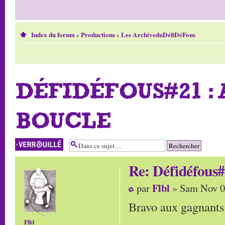
Index du forum
‹
Productions
‹
Les ArchiveduDéfiDéFous
DÉFIDÉFOUS#21 :
BOUCLE
Sujet verrouillé
Re: Défidéfous#
Flbl
par
» Sam Nov 0
Bravo aux gagnants (
Flbl