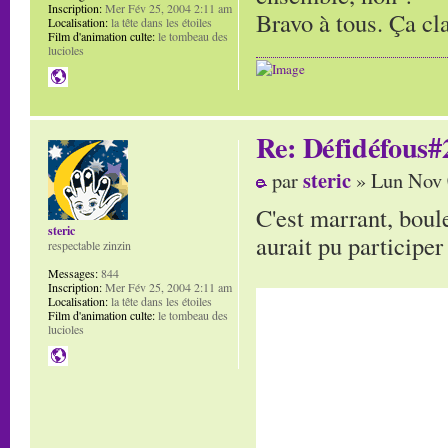
Inscription:
Mer Fév 25, 2004 2:11 am
Bravo à tous. Ça cl
Localisation:
la tête dans les étoiles
Film d'animation culte:
le tombeau des
lucioles
Re: Défidéfous#2
steric
par
» Lun Nov 
C'est marrant, boule
steric
aurait pu participer
respectable zinzin
Messages:
844
Inscription:
Mer Fév 25, 2004 2:11 am
Localisation:
la tête dans les étoiles
Film d'animation culte:
le tombeau des
lucioles