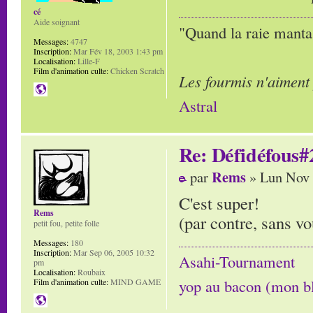
cé
Aide soignant
"Quand la raie manta,
Messages:
4747
Inscription:
Mar Fév 18, 2003 1:43 pm
Localisation:
Lille-F
Film d'animation culte:
Chicken Scratch
Les fourmis n'aiment
Astral
Re: Défidéfous#2
Rems
par
» Lun Nov 
C'est super!
Rems
(par contre, sans vo
petit fou, petite folle
Messages:
180
Inscription:
Mar Sep 06, 2005 10:32
Asahi-Tournament
pm
Localisation:
Roubaix
yop au bacon (mon b
Film d'animation culte:
MIND GAME