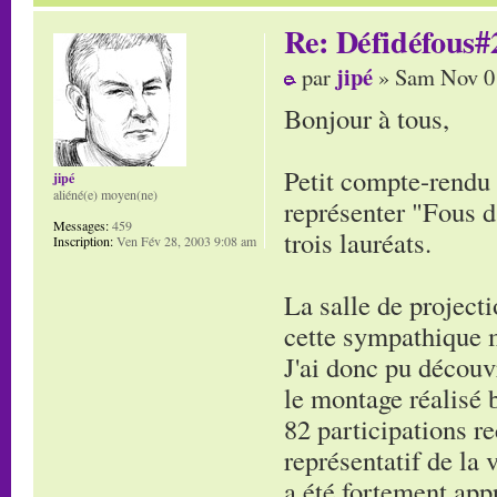
Re: Défidéfous#2
jipé
par
» Sam Nov 01
Bonjour à tous,
Petit compte-rendu d
jipé
aliéné(e) moyen(ne)
représenter "Fous d
Messages:
459
trois lauréats.
Inscription:
Ven Fév 28, 2003 9:08 am
La salle de project
cette sympathique m
J'ai donc pu découv
le montage réalisé 
82 participations re
représentatif de la 
a été fortement appr