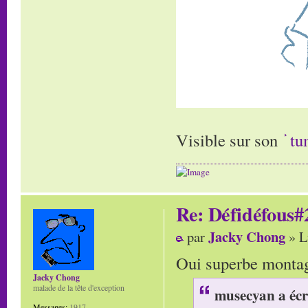
Visible sur son
tu
Re: Défidéfous#2
Jacky Chong
par
» L
Oui superbe montage
Jacky Chong
malade de la tête d'exception
musecyan a écr
Messages:
1917