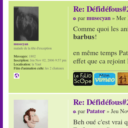
Re: Défidéfous#2
musecyan
par
» Mer 
Comme quoi les ani
barbus
!
musecyan
malade de la tête d'exception
en même temps Patat
Messages:
1802
effet que ca rejoin
Inscription:
Jeu Nov 02, 2006 9:57 pm
Localisation:
la Yaut
Film d'animation culte:
les 2 chateaux
Re: Défidéfous#2
Patator
par
» Jeu No
Beh oué c'est vrai 