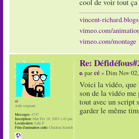
cool de voir tout ça
vincent-richard.blogs
vimeo.com/animatio
vimeo.com/montage
Re: Défidéfous#2
cé
par
» Dim Nov 02,
Voici la vidéo, que 
son de la vidéo me p
tout avec un script 
cé
Aide soignant
garder le même timi
Messages:
4747
Inscription:
Mar Fév 18, 2003 1:43 pm
Localisation:
Lille-F
Film d'animation culte:
Chicken Scratch