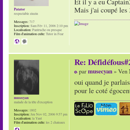
Et il y a eu Capta
Mais j'ai coupé les 
Patator
respectable zinzin
Messages:
717
Inscription:
Sam Fév 11, 2006 2:10 pm
Localisation:
Pantruche ou presque
Film d'animation culte:
Tutor in Fear
Re: Défidéfous#2
musecyan
par
» Ven 
oui quand je parlais
pour le coté égocen
musecyan
malade de la tête d'exception
Messages:
1802
Inscription:
Jeu Nov 02, 2006 9:57 pm
Localisation:
la Yaut
Film d'animation culte:
les 2 chateaux