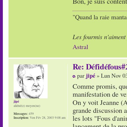
Bon, je suis conten
"Quand la raie manta,
Les fourmis n'aiment
Astral
Re: Défidéfous#2
jipé
par
» Lun Nov 03
Comme promis, quelq
manifestation de ve
On y voit Jeanne (
jipé
aliéné(e) moyen(ne)
grande discussion av
Messages:
459
les lots "Fous d'ani
Inscription:
Ven Fév 28, 2003 9:08 am
lancement de la pro