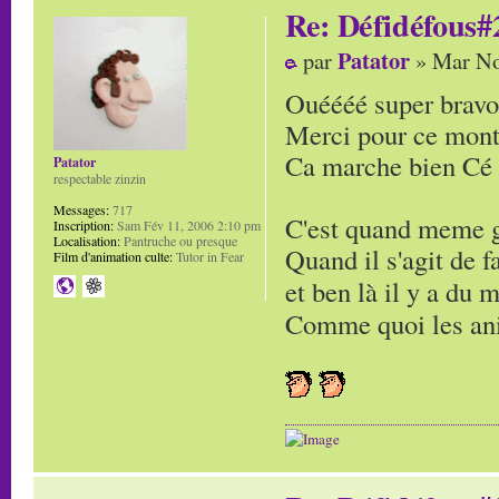
Re: Défidéfous#2
Patator
par
» Mar No
Ouéééé super bravo
Merci pour ce mont
Ca marche bien Cé 
Patator
respectable zinzin
Messages:
717
C'est quand meme g
Inscription:
Sam Fév 11, 2006 2:10 pm
Localisation:
Pantruche ou presque
Quand il s'agit de 
Film d'animation culte:
Tutor in Fear
et ben là il y a du
Comme quoi les ani