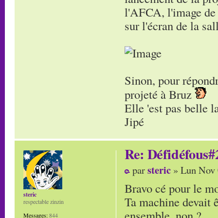
l'AFCA, l'image de 
sur l'écran de la s
Sinon, pour répondr
projeté à Bruz
Elle 'est pas belle 
Jipé
Re: Défidéfous#2
steric
par
» Lun Nov 
Bravo cé pour le m
steric
Ta machine devait êt
respectable zinzin
ensemble, non ?
Messages:
844