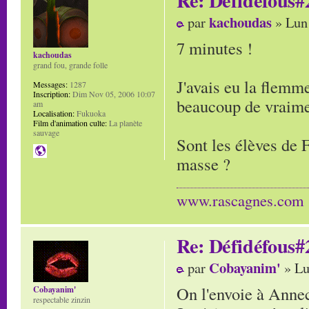
kachoudas
par
» Lun
7 minutes !
kachoudas
grand fou, grande folle
J'avais eu la flemme
Messages:
1287
Inscription:
Dim Nov 05, 2006 10:07
beaucoup de vraiment
am
Localisation:
Fukuoka
Film d'animation culte:
La planète
sauvage
Sont les élèves de F
masse ?
www.rascagnes.com
Re: Défidéfous#2
Cobayanim'
par
» Lu
On l'envoie à Anne
Cobayanim'
respectable zinzin