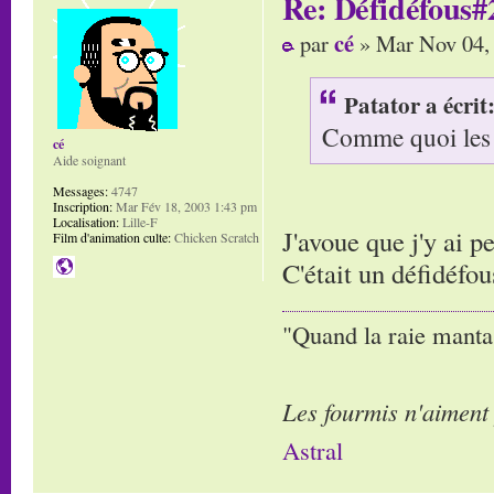
Re: Défidéfous#2
cé
par
» Mar Nov 04,
Patator a écrit
Comme quoi les a
cé
Aide soignant
Messages:
4747
Inscription:
Mar Fév 18, 2003 1:43 pm
Localisation:
Lille-F
J'avoue que j'y ai p
Film d'animation culte:
Chicken Scratch
C'était un défidéf
"Quand la raie manta,
Les fourmis n'aiment
Astral