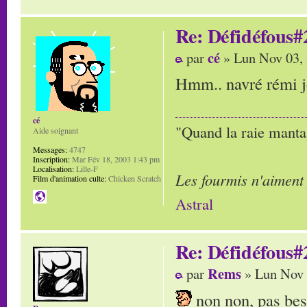
Re: Défidéfous#2
cé
par
» Lun Nov 03,
Hmm.. navré rémi je 
cé
"Quand la raie manta,
Aide soignant
Messages:
4747
Inscription:
Mar Fév 18, 2003 1:43 pm
Localisation:
Lille-F
Les fourmis n'aiment
Film d'animation culte:
Chicken Scratch
Astral
Re: Défidéfous#2
Rems
par
» Lun Nov 
non non, pas beso