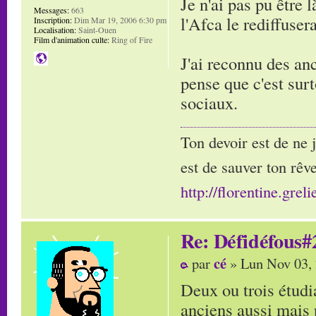
Je n'ai pas pu être 
Messages:
663
l'Afca le rediffusera
Inscription:
Dim Mar 19, 2006 6:30 pm
Localisation:
Saint-Ouen
Film d'animation culte:
Ring of Fire
J'ai reconnu des an
pense que c'est surt
sociaux.
Ton devoir est de ne 
est de sauver ton rêve
http://florentine.greli
Re: Défidéfous#2
cé
par
» Lun Nov 03,
Deux ou trois étudi
anciens aussi mais 