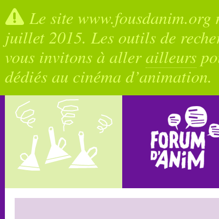
Le site www.fousdanim.org n
juillet 2015. Les outils de rech
vous invitons à aller
ailleurs
pou
dédiés au cinéma d’animation.