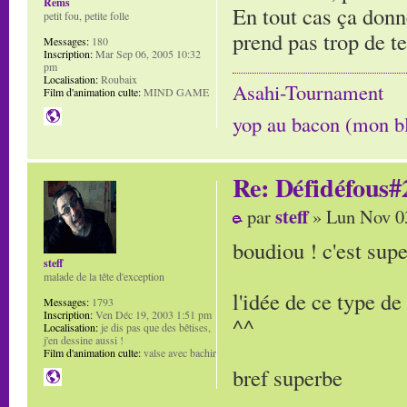
Rems
En tout cas ça donn
petit fou, petite folle
prend pas trop de t
Messages:
180
Inscription:
Mar Sep 06, 2005 10:32
pm
Localisation:
Roubaix
Asahi-Tournament
Film d'animation culte:
MIND GAME
yop au bacon (mon b
Re: Défidéfous#2
steff
par
» Lun Nov 0
boudiou ! c'est supe
steff
malade de la tête d'exception
l'idée de ce type d
Messages:
1793
Inscription:
Ven Déc 19, 2003 1:51 pm
^^
Localisation:
je dis pas que des bêtises,
j'en dessine aussi !
Film d'animation culte:
valse avec bachir
bref superbe