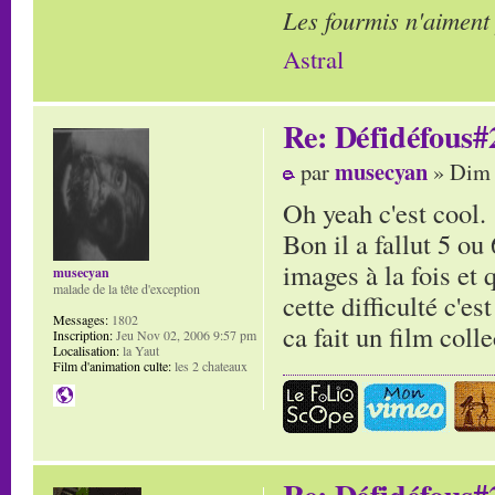
Les fourmis n'aiment
Astral
Re: Défidéfous#2
musecyan
par
» Dim 
Oh yeah c'est cool.
Bon il a fallut 5 ou
images à la fois et 
musecyan
malade de la tête d'exception
cette difficulté c'e
Messages:
1802
ca fait un film coll
Inscription:
Jeu Nov 02, 2006 9:57 pm
Localisation:
la Yaut
Film d'animation culte:
les 2 chateaux
Re: Défidéfous#2