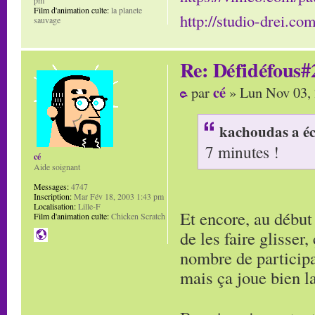
Film d'animation culte:
la planete
http://studio-drei.com
sauvage
Re: Défidéfous#2
cé
par
» Lun Nov 03,
kachoudas a éc
7 minutes !
cé
Aide soignant
Messages:
4747
Inscription:
Mar Fév 18, 2003 1:43 pm
Localisation:
Lille-F
Et encore, au début 
Film d'animation culte:
Chicken Scratch
de les faire glisser,
nombre de participat
mais ça joue bien la