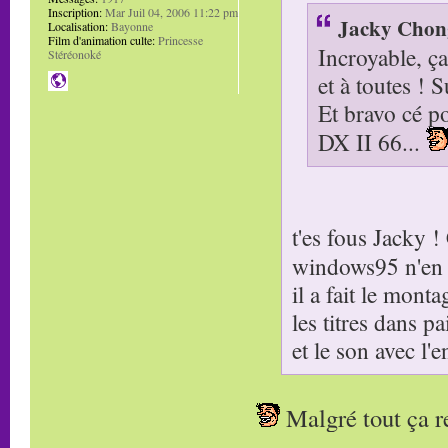
Inscription:
Mar Juil 04, 2006 11:22 pm
Jacky Chong
Localisation:
Bayonne
Film d'animation culte:
Princesse
Incroyable, ça
Stéréonoké
et à toutes ! S
Et bravo cé po
DX II 66...
t'es fous Jacky 
windows95 n'en 
il a fait le mon
les titres dans pa
et le son avec l
Malgré tout ça 