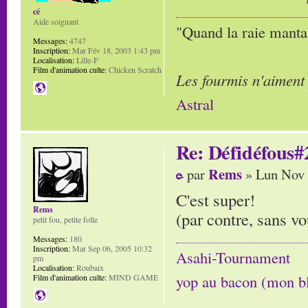
cé
Aide soignant
"Quand la raie manta,
Messages:
4747
Inscription:
Mar Fév 18, 2003 1:43 pm
Localisation:
Lille-F
Film d'animation culte:
Chicken Scratch
Les fourmis n'aiment
Astral
Re: Défidéfous#2
Rems
par
» Lun Nov 
C'est super!
Rems
(par contre, sans vo
petit fou, petite folle
Messages:
180
Inscription:
Mar Sep 06, 2005 10:32
Asahi-Tournament
pm
Localisation:
Roubaix
yop au bacon (mon b
Film d'animation culte:
MIND GAME