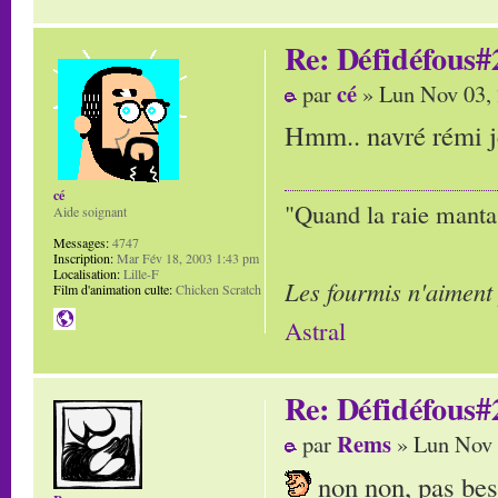
Re: Défidéfous#2
cé
par
» Lun Nov 03,
Hmm.. navré rémi je 
cé
"Quand la raie manta,
Aide soignant
Messages:
4747
Inscription:
Mar Fév 18, 2003 1:43 pm
Localisation:
Lille-F
Les fourmis n'aiment
Film d'animation culte:
Chicken Scratch
Astral
Re: Défidéfous#2
Rems
par
» Lun Nov 
non non, pas beso