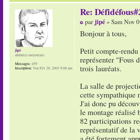
Re: Défidéfous#2
jipé
par
» Sam Nov 01
Bonjour à tous,
Petit compte-rendu d
jipé
aliéné(e) moyen(ne)
représenter "Fous d
Messages:
459
trois lauréats.
Inscription:
Ven Fév 28, 2003 9:08 am
La salle de project
cette sympathique m
J'ai donc pu découv
le montage réalisé 
82 participations re
représentatif de la 
a été fortement appr