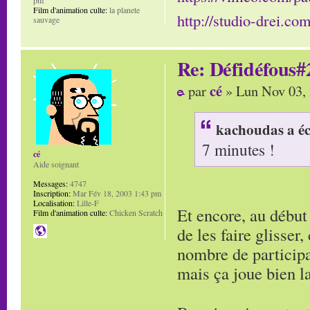
Film d'animation culte:
la planete
http://studio-drei.com
sauvage
Re: Défidéfous#2
cé
par
» Lun Nov 03,
kachoudas a éc
7 minutes !
cé
Aide soignant
Messages:
4747
Inscription:
Mar Fév 18, 2003 1:43 pm
Localisation:
Lille-F
Et encore, au début 
Film d'animation culte:
Chicken Scratch
de les faire glisser,
nombre de participat
mais ça joue bien la