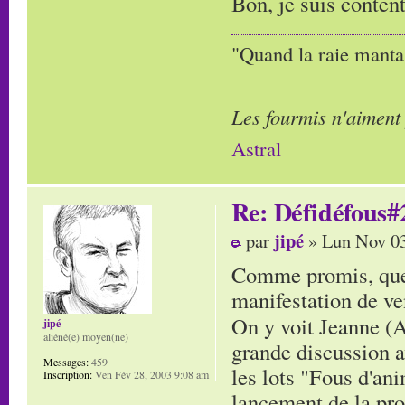
Bon, je suis conten
"Quand la raie manta,
Les fourmis n'aiment
Astral
Re: Défidéfous#2
jipé
par
» Lun Nov 03
Comme promis, quelq
manifestation de ve
On y voit Jeanne (
jipé
aliéné(e) moyen(ne)
grande discussion av
Messages:
459
les lots "Fous d'ani
Inscription:
Ven Fév 28, 2003 9:08 am
lancement de la pro