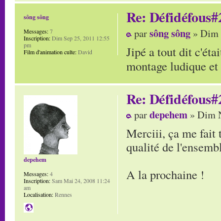
Re: Défidéfous#2
sông sông
sông sông
par
» Dim 
Messages:
7
Inscription:
Dim Sep 25, 2011 12:55
pm
Jipé a tout dit c'ét
Film d'animation culte:
David
montage ludique et 
Re: Défidéfous#2
depehem
par
» Dim N
Merciii, ça me fait 
qualité de l'ensembl
depehem
A la prochaine !
Messages:
4
Inscription:
Sam Mai 24, 2008 11:24
am
Localisation:
Rennes