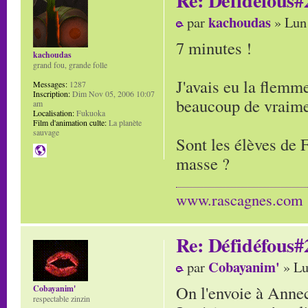
kachoudas
par
» Lun
7 minutes !
kachoudas
grand fou, grande folle
J'avais eu la flemme
Messages:
1287
Inscription:
Dim Nov 05, 2006 10:07
beaucoup de vraiment
am
Localisation:
Fukuoka
Film d'animation culte:
La planète
sauvage
Sont les élèves de F
masse ?
www.rascagnes.com
Re: Défidéfous#2
Cobayanim'
par
» Lu
On l'envoie à Anne
Cobayanim'
respectable zinzin