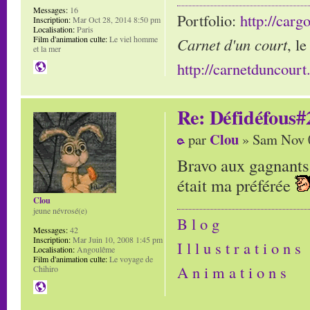
Messages:
16
Portfolio:
http://carg
Inscription:
Mar Oct 28, 2014 8:50 pm
Localisation:
Paris
Film d'animation culte:
Le viel homme
Carnet d'un court
, l
et la mer
http://carnetduncour
Re: Défidéfous#2
Clou
par
» Sam Nov 0
Bravo aux gagnants 
était ma préférée
Clou
jeune névrosé(e)
B l o g
Messages:
42
Inscription:
Mar Juin 10, 2008 1:45 pm
I l l u s t r a t i o n s
Localisation:
Angoulême
Film d'animation culte:
Le voyage de
A n i m a t i o n s
Chihiro