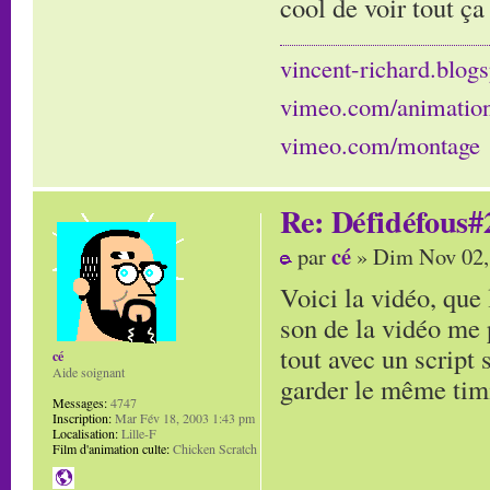
cool de voir tout ça
vincent-richard.blogs
vimeo.com/animatio
vimeo.com/montage
Re: Défidéfous#2
cé
par
» Dim Nov 02,
Voici la vidéo, que 
son de la vidéo me p
tout avec un script 
cé
Aide soignant
garder le même timi
Messages:
4747
Inscription:
Mar Fév 18, 2003 1:43 pm
Localisation:
Lille-F
Film d'animation culte:
Chicken Scratch