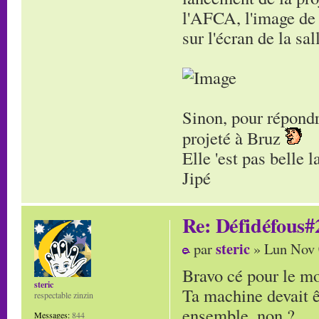
l'AFCA, l'image de 
sur l'écran de la s
Sinon, pour répondr
projeté à Bruz
Elle 'est pas belle 
Jipé
Re: Défidéfous#2
steric
par
» Lun Nov 
Bravo cé pour le m
steric
Ta machine devait êt
respectable zinzin
ensemble, non ?
Messages:
844