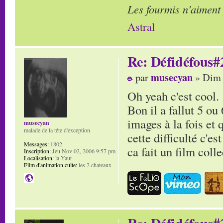
Les fourmis n'aiment
Astral
Re: Défidéfous#2
musecyan
par
» Dim 
Oh yeah c'est cool.
Bon il a fallut 5 ou
images à la fois et 
musecyan
malade de la tête d'exception
cette difficulté c'e
Messages:
1802
ca fait un film coll
Inscription:
Jeu Nov 02, 2006 9:57 pm
Localisation:
la Yaut
Film d'animation culte:
les 2 chateaux
Re: Défidéfous#2