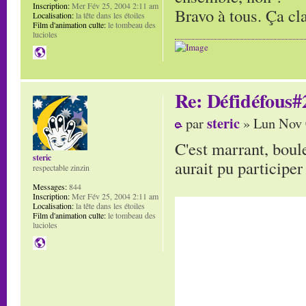
Inscription:
Mer Fév 25, 2004 2:11 am
Bravo à tous. Ça cl
Localisation:
la tête dans les étoiles
Film d'animation culte:
le tombeau des
lucioles
Re: Défidéfous#2
steric
par
» Lun Nov 
C'est marrant, boule
steric
aurait pu participer
respectable zinzin
Messages:
844
Inscription:
Mer Fév 25, 2004 2:11 am
Localisation:
la tête dans les étoiles
Film d'animation culte:
le tombeau des
lucioles