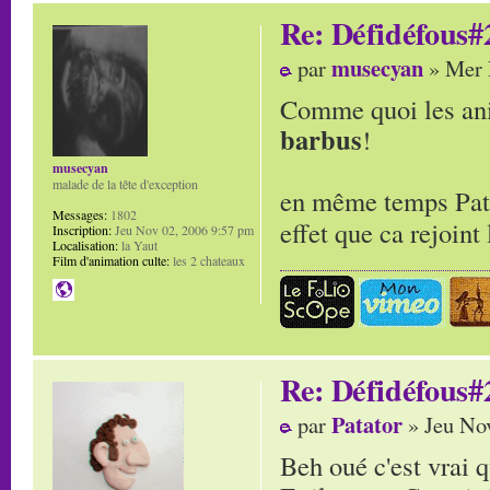
Re: Défidéfous#2
musecyan
par
» Mer 
Comme quoi les ani
barbus
!
musecyan
malade de la tête d'exception
en même temps Patat
Messages:
1802
effet que ca rejoin
Inscription:
Jeu Nov 02, 2006 9:57 pm
Localisation:
la Yaut
Film d'animation culte:
les 2 chateaux
Re: Défidéfous#2
Patator
par
» Jeu No
Beh oué c'est vrai 