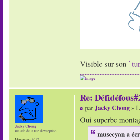
Visible sur son
tu
Re: Défidéfous#2
Jacky Chong
par
» L
Oui superbe montage
Jacky Chong
malade de la tête d'exception
musecyan a écr
Messages:
1917