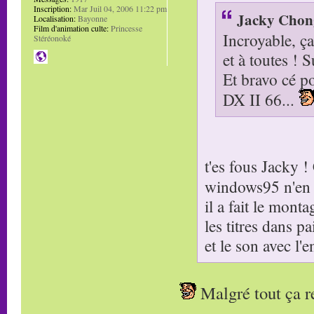
Inscription:
Mar Juil 04, 2006 11:22 pm
Jacky Chong
Localisation:
Bayonne
Film d'animation culte:
Princesse
Incroyable, ça
Stéréonoké
et à toutes ! S
Et bravo cé po
DX II 66...
t'es fous Jacky 
windows95 n'en 
il a fait le mon
les titres dans pa
et le son avec l
Malgré tout ça 