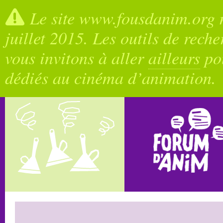
Le site www.fousdanim.org n
juillet 2015. Les outils de rech
vous invitons à aller
ailleurs
pou
dédiés au cinéma d’animation.