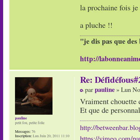
la prochaine fois je
a pluche !!
"je dis pas que des 
http://labonneanime
Re: Défidéfous#2
pauline
par
» Lun No
Vraiment chouette 
Et que de personnal
pauline
petit fou, petite folle
http://betweenbar.blo
Messages:
76
Inscription:
Lun Juin 20, 2011 11:10
https://vimeo.com/pa
pm