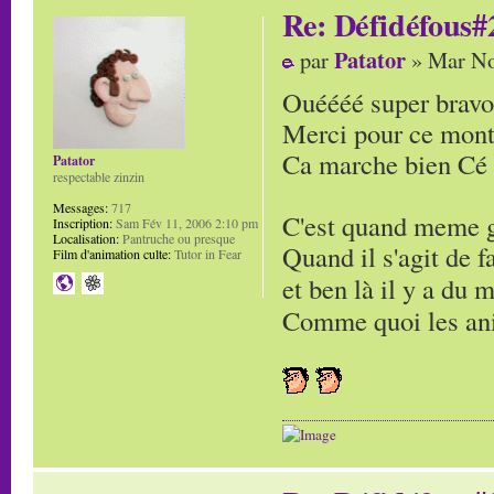
Re: Défidéfous#2
Patator
par
» Mar No
Ouéééé super bravo
Merci pour ce mont
Ca marche bien Cé 
Patator
respectable zinzin
Messages:
717
C'est quand meme g
Inscription:
Sam Fév 11, 2006 2:10 pm
Localisation:
Pantruche ou presque
Quand il s'agit de 
Film d'animation culte:
Tutor in Fear
et ben là il y a du
Comme quoi les ani