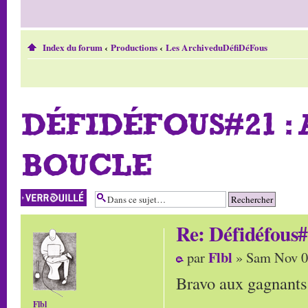
Index du forum
‹
Productions
‹
Les ArchiveduDéfiDéFous
DÉFIDÉFOUS#21 :
BOUCLE
Sujet verrouillé
Re: Défidéfous#
Flbl
par
» Sam Nov 0
Bravo aux gagnants (
Flbl