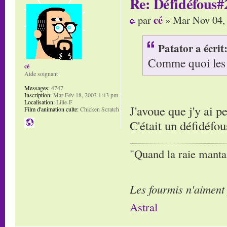
Re: Défidéfous#2
cé
par
» Mar Nov 04,
Patator a écrit
Comme quoi les a
cé
Aide soignant
Messages:
4747
Inscription:
Mar Fév 18, 2003 1:43 pm
Localisation:
Lille-F
J'avoue que j'y ai p
Film d'animation culte:
Chicken Scratch
C'était un défidéf
"Quand la raie manta,
Les fourmis n'aiment
Astral