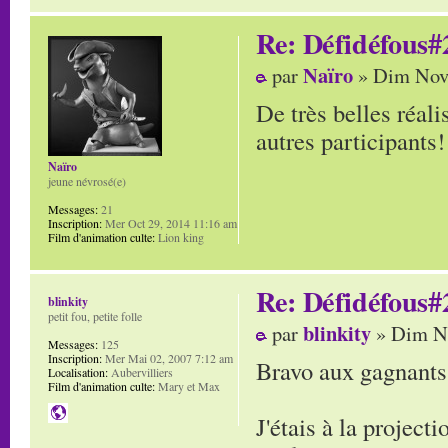
Re: Défidéfous#2
Naïro
par
» Dim Nov 
De très belles réali
autres participants!
Naïro
jeune névrosé(e)
Messages:
21
Inscription:
Mer Oct 29, 2014 11:16 am
Film d'animation culte:
Lion king
Re: Défidéfous#2
blinkity
petit fou, petite folle
blinkity
par
» Dim No
Messages:
125
Inscription:
Mer Mai 02, 2007 7:12 am
Bravo aux gagnants
Localisation:
Aubervilliers
Film d'animation culte:
Mary et Max
J'étais à la project