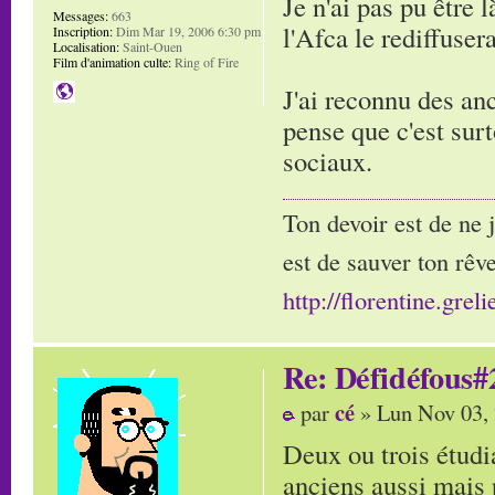
Je n'ai pas pu être 
Messages:
663
l'Afca le rediffusera
Inscription:
Dim Mar 19, 2006 6:30 pm
Localisation:
Saint-Ouen
Film d'animation culte:
Ring of Fire
J'ai reconnu des an
pense que c'est surt
sociaux.
Ton devoir est de ne 
est de sauver ton rêve
http://florentine.greli
Re: Défidéfous#2
cé
par
» Lun Nov 03,
Deux ou trois étudi
anciens aussi mais 