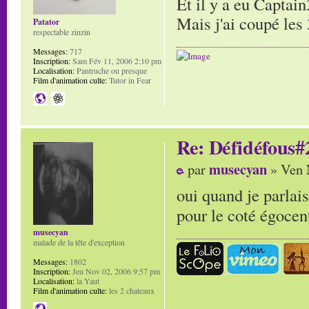
Et il y a eu Capta
Mais j'ai coupé les 
Patator
respectable zinzin
Messages:
717
Inscription:
Sam Fév 11, 2006 2:10 pm
Localisation:
Pantruche ou presque
Film d'animation culte:
Tutor in Fear
Re: Défidéfous#2
musecyan
par
» Ven 
oui quand je parlais
pour le coté égocen
musecyan
malade de la tête d'exception
Messages:
1802
Inscription:
Jeu Nov 02, 2006 9:57 pm
Localisation:
la Yaut
Film d'animation culte:
les 2 chateaux