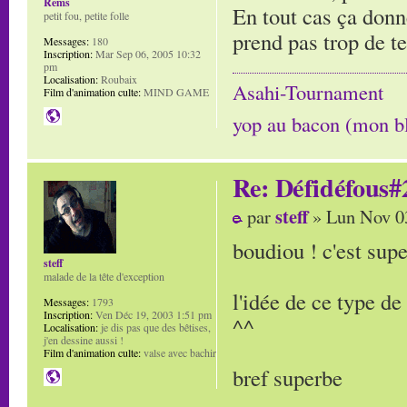
Rems
En tout cas ça donn
petit fou, petite folle
prend pas trop de t
Messages:
180
Inscription:
Mar Sep 06, 2005 10:32
pm
Localisation:
Roubaix
Asahi-Tournament
Film d'animation culte:
MIND GAME
yop au bacon (mon b
Re: Défidéfous#2
steff
par
» Lun Nov 0
boudiou ! c'est supe
steff
malade de la tête d'exception
l'idée de ce type d
Messages:
1793
Inscription:
Ven Déc 19, 2003 1:51 pm
^^
Localisation:
je dis pas que des bêtises,
j'en dessine aussi !
Film d'animation culte:
valse avec bachir
bref superbe