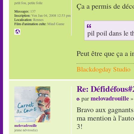
petit fou, petite folle
Ça a permis de déc
Messages:
137
Inscription:
Ven Jan 04, 2008 12:53 pm
Localisation:
Rennes
Film d'animation culte:
Mind Game
pil poil dans le
Peut être que ça a i
Blackdogday Studio
Re: Défidéfous#2
melovadrouille
par
»
Bravo aux gagnants!
ma mention à l'autop
3!
melovadrouille
jeune névrosé(e)