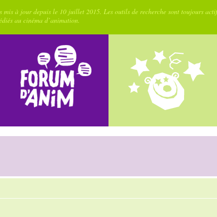
 mis à jour depuis le 10 juillet 2015. Les outils de recherche sont toujours acti
dédiés au cinéma d’animation.