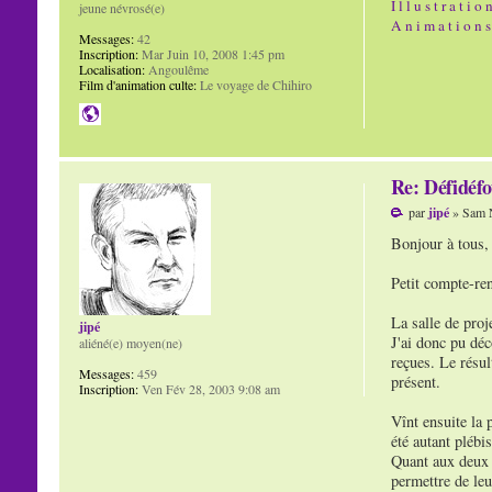
I l l u s t r a t i o 
jeune névrosé(e)
A n i m a t i o n s
Messages:
42
Inscription:
Mar Juin 10, 2008 1:45 pm
Localisation:
Angoulême
Film d'animation culte:
Le voyage de Chihiro
Re: Défidéfo
par
jipé
» Sam N
Bonjour à tous,
Petit compte-ren
La salle de proj
jipé
J'ai donc pu déc
aliéné(e) moyen(ne)
reçues. Le résul
Messages:
459
présent.
Inscription:
Ven Fév 28, 2003 9:08 am
Vînt ensuite la 
été autant plébi
Quant aux deux a
permettre de leu