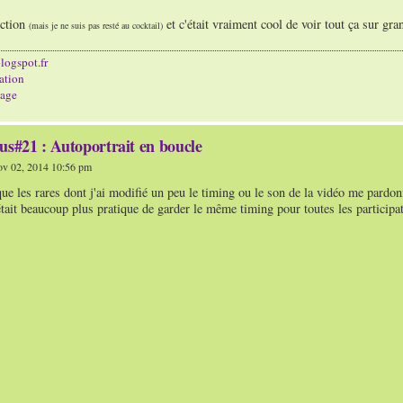
ection
et c'était vraiment cool de voir tout ça sur gra
(mais je ne suis pas resté au cocktail)
logspot.fr
ation
age
us#21 : Autoportrait en boucle
v 02, 2014 10:56 pm
que les rares dont j'ai modifié un peu le timing ou le son de la vidéo me pardonne
était beaucoup plus pratique de garder le même timing pour toutes les participa