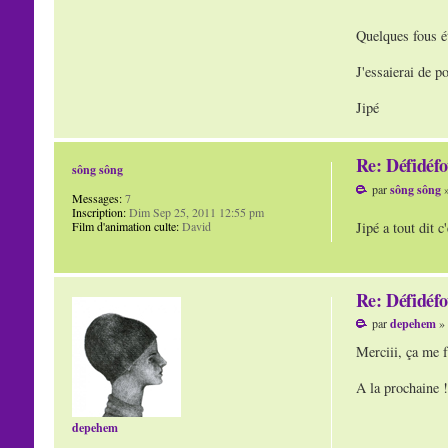
Quelques fous ét
J'essaierai de p
Jipé
Re: Défidéfo
sông sông
par
sông sông
»
Messages:
7
Inscription:
Dim Sep 25, 2011 12:55 pm
Jipé a tout dit 
Film d'animation culte:
David
Re: Défidéfo
par
depehem
» 
Merciii, ça me f
A la prochaine !
depehem