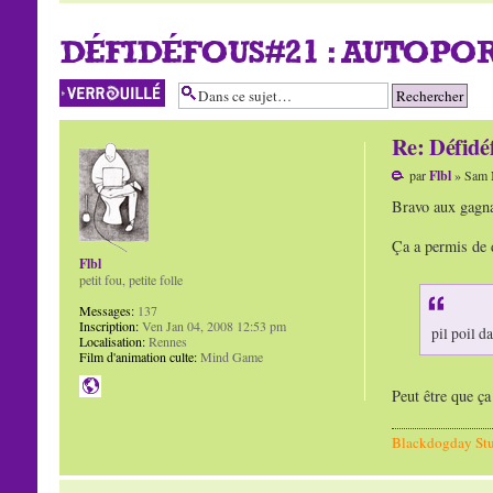
DÉFIDÉFOUS#21 : AUTOPO
Sujet verrouillé
Re: Défidé
par
Flbl
» Sam 
Bravo aux gagnan
Ça a permis de 
Flbl
petit fou, petite folle
Messages:
137
Inscription:
Ven Jan 04, 2008 12:53 pm
pil poil d
Localisation:
Rennes
Film d'animation culte:
Mind Game
Peut être que ça
Blackdogday St