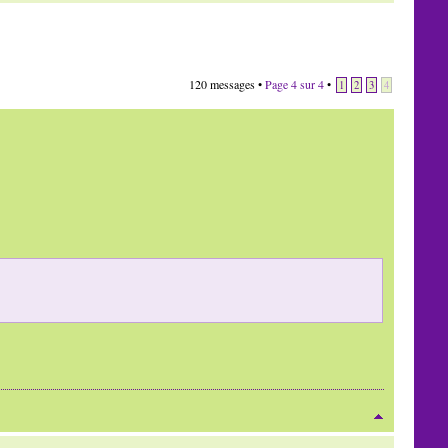
120 messages •
Page
4
sur
4
•
1
2
3
4