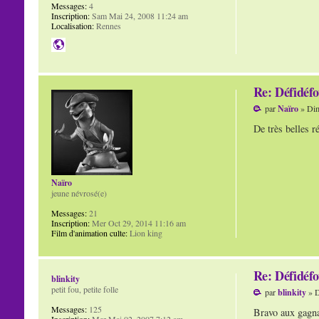
Messages:
4
Inscription:
Sam Mai 24, 2008 11:24 am
Localisation:
Rennes
Re: Défidéfo
par
Naïro
» Dim
De très belles r
Naïro
jeune névrosé(e)
Messages:
21
Inscription:
Mer Oct 29, 2014 11:16 am
Film d'animation culte:
Lion king
Re: Défidéfo
blinkity
petit fou, petite folle
par
blinkity
» D
Messages:
125
Bravo aux gagna
Inscription:
Mer Mai 02, 2007 7:12 am