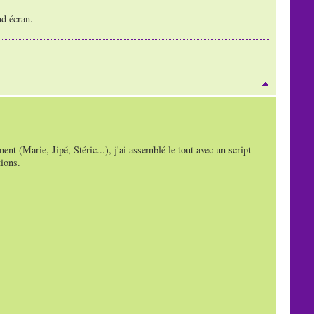
nd écran.
nt (Marie, Jipé, Stéric...), j'ai assemblé le tout avec un script
tions.