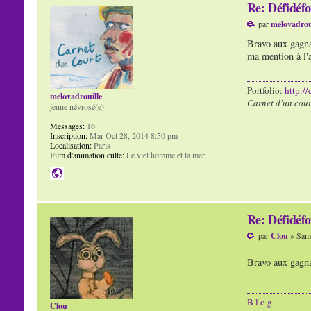
Re: Défidéfo
par
melovadrou
Bravo aux gagnan
ma mention à l'a
Portfolio:
http:/
melovadrouille
Carnet d'un cour
jeune névrosé(e)
Messages:
16
Inscription:
Mar Oct 28, 2014 8:50 pm
Localisation:
Paris
Film d'animation culte:
Le viel homme et la mer
Re: Défidéfo
par
Clou
» Sam 
Bravo aux gagna
B l o g
Clou