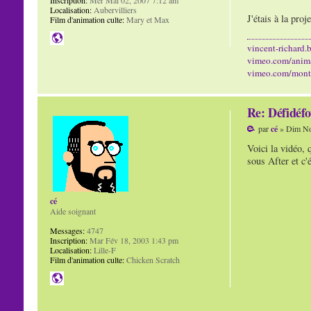
Localisation:
Aubervilliers
J'étais à la proj
Film d'animation culte:
Mary et Max
vincent-richard.b
vimeo.com/anim
vimeo.com/mont
Re: Défidéfo
par
cé
» Dim No
Voici la vidéo, 
sous After et c'
cé
Aide soignant
Messages:
4747
Inscription:
Mar Fév 18, 2003 1:43 pm
Localisation:
Lille-F
Film d'animation culte:
Chicken Scratch