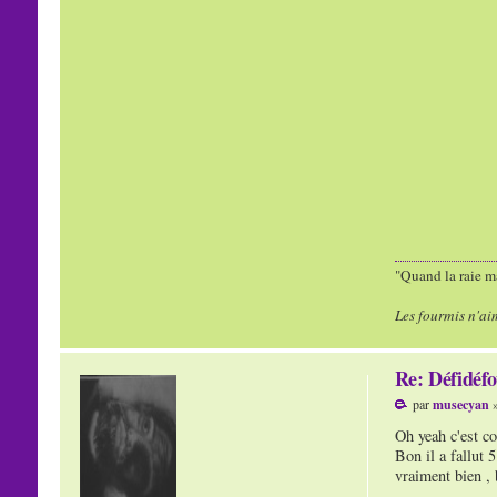
"Quand la raie ma
Les fourmis n'ai
Re: Défidéfo
par
musecyan
»
Oh yeah c'est co
Bon il a fallut 5
vraiment bien , 