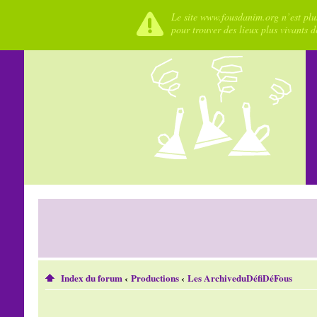
Le site www.fousdanim.org n’est plus
pour trouver des lieux plus vivants 
Index du forum
‹
Productions
‹
Les ArchiveduDéfiDéFous