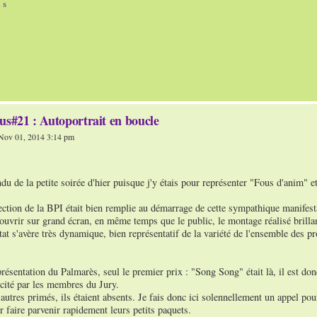
n s
us#21 : Autoportrait en boucle
ov 01, 2014 3:14 pm
du de la petite soirée d'hier puisque j'y étais pour représenter "Fous d'anim" et
ection de la BPI était bien remplie au démarrage de cette sympathique manifest
ouvrir sur grand écran, en même temps que le public, le montage réalisé brill
tat s'avère très dynamique, bien représentatif de la variété de l'ensemble des pr
présentation du Palmarès, seul le premier prix : "Song Song" était là, il est don
scité par les membres du Jury.
utres primés, ils étaient absents. Je fais donc ici solennellement un appel pou
r faire parvenir rapidement leurs petits paquets.