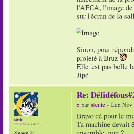
l'AFCA, l'image de 
sur l'écran de la s
Sinon, pour répondr
projeté à Bruz
Elle 'est pas belle 
Jipé
Re: Défidéfous#2
steric
par
» Lun Nov 
Bravo cé pour le m
steric
Ta machine devait êt
respectable zinzin
ensemble, non ?
Messages:
844