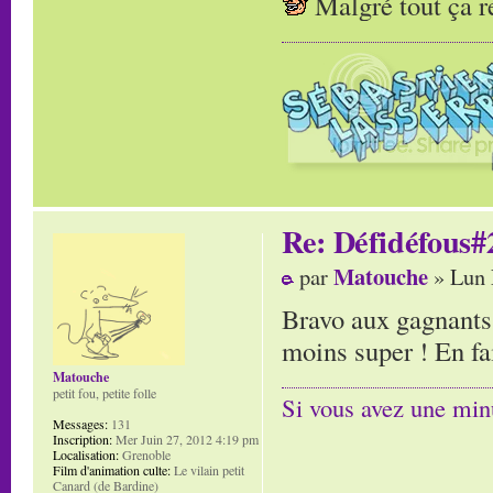
Malgré tout ça 
Re: Défidéfous#2
Matouche
par
» Lun 
Bravo aux gagnants,
moins super ! En fa
Matouche
petit fou, petite folle
Si vous avez une minu
Messages:
131
Inscription:
Mer Juin 27, 2012 4:19 pm
Localisation:
Grenoble
Film d'animation culte:
Le vilain petit
Canard (de Bardine)