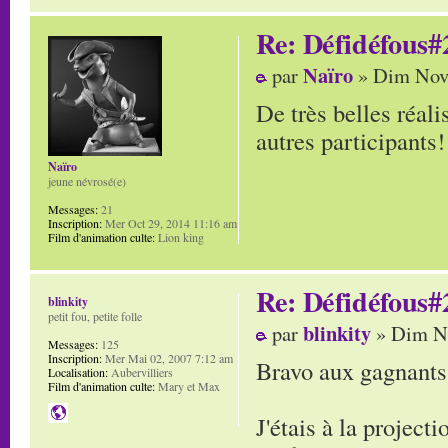
Re: Défidéfous#2
Naïro
par
» Dim Nov 
De très belles réali
autres participants!
Naïro
jeune névrosé(e)
Messages:
21
Inscription:
Mer Oct 29, 2014 11:16 am
Film d'animation culte:
Lion king
Re: Défidéfous#2
blinkity
petit fou, petite folle
blinkity
par
» Dim No
Messages:
125
Inscription:
Mer Mai 02, 2007 7:12 am
Bravo aux gagnants
Localisation:
Aubervilliers
Film d'animation culte:
Mary et Max
J'étais à la project