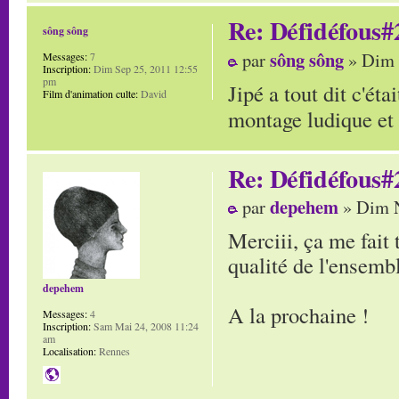
Re: Défidéfous#2
sông sông
sông sông
par
» Dim 
Messages:
7
Inscription:
Dim Sep 25, 2011 12:55
pm
Jipé a tout dit c'ét
Film d'animation culte:
David
montage ludique et 
Re: Défidéfous#2
depehem
par
» Dim N
Merciii, ça me fait 
qualité de l'ensembl
depehem
A la prochaine !
Messages:
4
Inscription:
Sam Mai 24, 2008 11:24
am
Localisation:
Rennes