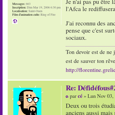
Je n'ai pas pu être 
Messages:
663
l'Afca le rediffusera
Inscription:
Dim Mar 19, 2006 6:30 pm
Localisation:
Saint-Ouen
Film d'animation culte:
Ring of Fire
J'ai reconnu des an
pense que c'est surt
sociaux.
Ton devoir est de ne 
est de sauver ton rêve
http://florentine.greli
Re: Défidéfous#2
cé
par
» Lun Nov 03,
Deux ou trois étudi
anciens aussi mais 