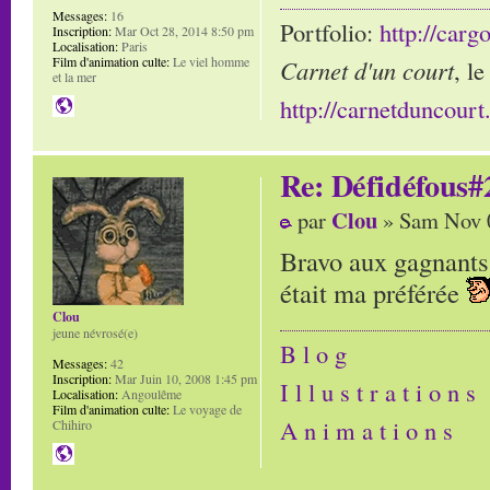
Messages:
16
Portfolio:
http://carg
Inscription:
Mar Oct 28, 2014 8:50 pm
Localisation:
Paris
Film d'animation culte:
Le viel homme
Carnet d'un court
, l
et la mer
http://carnetduncour
Re: Défidéfous#2
Clou
par
» Sam Nov 0
Bravo aux gagnants 
était ma préférée
Clou
jeune névrosé(e)
B l o g
Messages:
42
Inscription:
Mar Juin 10, 2008 1:45 pm
I l l u s t r a t i o n s
Localisation:
Angoulême
Film d'animation culte:
Le voyage de
A n i m a t i o n s
Chihiro