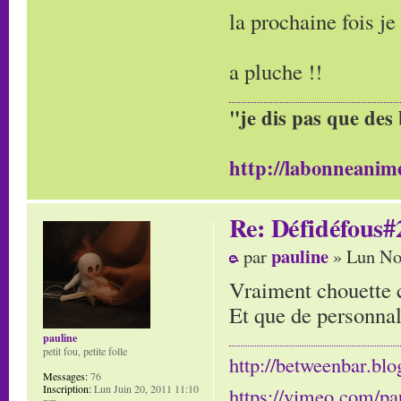
la prochaine fois je
a pluche !!
"je dis pas que des 
http://labonneanime
Re: Défidéfous#2
pauline
par
» Lun No
Vraiment chouette 
Et que de personnal
pauline
petit fou, petite folle
http://betweenbar.blo
Messages:
76
Inscription:
Lun Juin 20, 2011 11:10
https://vimeo.com/pa
pm