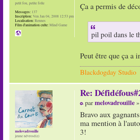
petit fou, petite folle
Ça a permis de déc
Messages:
137
Inscription:
Ven Jan 04, 2008 12:53 pm
Localisation:
Rennes
Film d'animation culte:
Mind Game
pil poil dans le
Peut être que ça a i
Blackdogday Studio
Re: Défidéfous#2
melovadrouille
par
»
Bravo aux gagnants!
ma mention à l'autop
3!
melovadrouille
jeune névrosé(e)