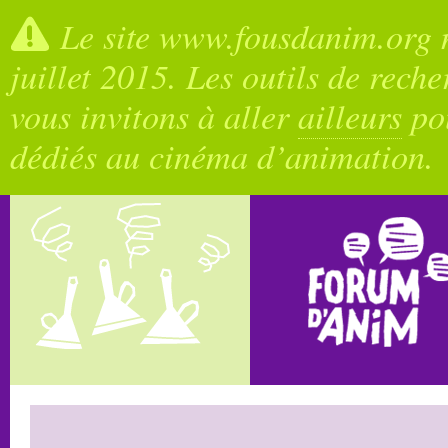
Le site www.fousdanim.org n
juillet 2015. Les outils de rech
vous invitons à aller
ailleurs
pou
dédiés au cinéma d’animation.