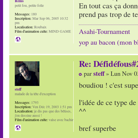
Rems
En tout cas ça donn
petit fou, petite folle
prend pas trop de t
Messages:
180
Inscription:
Mar Sep 06, 2005 10:32
pm
Localisation:
Roubaix
Asahi-Tournament
Film d'animation culte:
MIND GAME
yop au bacon (mon b
Re: Défidéfous#2
steff
par
» Lun Nov 0
boudiou ! c'est supe
steff
malade de la tête d'exception
l'idée de ce type d
Messages:
1793
Inscription:
Ven Déc 19, 2003 1:51 pm
^^
Localisation:
je dis pas que des bêtises,
j'en dessine aussi !
Film d'animation culte:
valse avec bachir
bref superbe