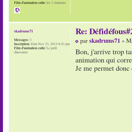
Film d'animation culte:
les 2 chateaux
Re: Défidéfous#2
skadrums71
skadrums71
par
» Ma
Messages:
3
Inscription:
Dim Nov 23, 2014 8:43 pm
Film d'animation culte:
Le petit
Bon, j'arrive trop t
dinosaure
animation qui corre
Je me permet donc d