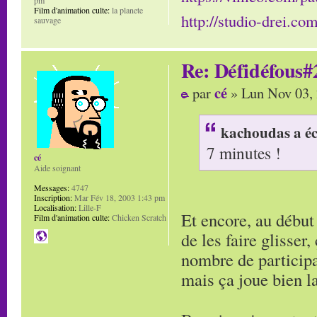
Film d'animation culte:
la planete
http://studio-drei.com
sauvage
Re: Défidéfous#2
cé
par
» Lun Nov 03,
kachoudas a éc
7 minutes !
cé
Aide soignant
Messages:
4747
Inscription:
Mar Fév 18, 2003 1:43 pm
Localisation:
Lille-F
Et encore, au début 
Film d'animation culte:
Chicken Scratch
de les faire glisser,
nombre de participat
mais ça joue bien la