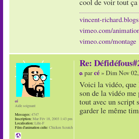
cool de voir tout ça
vincent-richard.blogs
vimeo.com/animatio
vimeo.com/montage
Re: Défidéfous#2
cé
par
» Dim Nov 02,
Voici la vidéo, que 
son de la vidéo me p
tout avec un script 
cé
Aide soignant
garder le même timi
Messages:
4747
Inscription:
Mar Fév 18, 2003 1:43 pm
Localisation:
Lille-F
Film d'animation culte:
Chicken Scratch