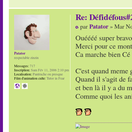
Re: Défidéfous#2
Patator
par
» Mar No
Ouéééé super bravo
Merci pour ce mont
Ca marche bien Cé 
Patator
respectable zinzin
Messages:
717
C'est quand meme g
Inscription:
Sam Fév 11, 2006 2:10 pm
Localisation:
Pantruche ou presque
Quand il s'agit de 
Film d'animation culte:
Tutor in Fear
et ben là il y a du
Comme quoi les ani