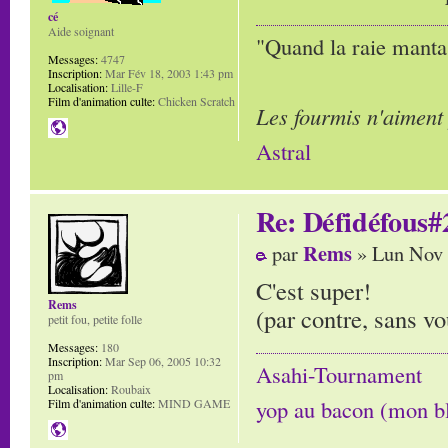
cé
Aide soignant
"Quand la raie manta,
Messages:
4747
Inscription:
Mar Fév 18, 2003 1:43 pm
Localisation:
Lille-F
Film d'animation culte:
Chicken Scratch
Les fourmis n'aiment
Astral
Re: Défidéfous#2
Rems
par
» Lun Nov 
C'est super!
Rems
(par contre, sans vo
petit fou, petite folle
Messages:
180
Inscription:
Mar Sep 06, 2005 10:32
Asahi-Tournament
pm
Localisation:
Roubaix
yop au bacon (mon b
Film d'animation culte:
MIND GAME