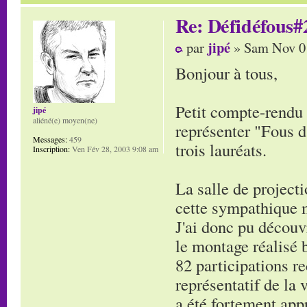
Re: Défidéfous#2
jipé
par
» Sam Nov 01
Bonjour à tous,
Petit compte-rendu d
jipé
aliéné(e) moyen(ne)
représenter "Fous d
Messages:
459
trois lauréats.
Inscription:
Ven Fév 28, 2003 9:08 am
La salle de project
cette sympathique m
J'ai donc pu découv
le montage réalisé 
82 participations re
représentatif de la 
a été fortement appr