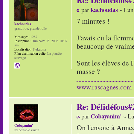
kachoudas
par
» Lun
7 minutes !
kachoudas
grand fou, grande folle
J'avais eu la flemme
Messages:
1287
Inscription:
Dim Nov 05, 2006 10:07
beaucoup de vraiment
am
Localisation:
Fukuoka
Film d'animation culte:
La planète
sauvage
Sont les élèves de F
masse ?
www.rascagnes.com
Re: Défidéfous#2
Cobayanim'
par
» Lu
On l'envoie à Anne
Cobayanim'
respectable zinzin