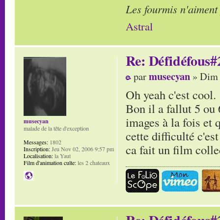
Les fourmis n'aiment
Astral
Re: Défidéfous#2
musecyan
par
» Dim 
Oh yeah c'est cool.
Bon il a fallut 5 ou
images à la fois et 
musecyan
malade de la tête d'exception
cette difficulté c'e
Messages:
1802
ca fait un film coll
Inscription:
Jeu Nov 02, 2006 9:57 pm
Localisation:
la Yaut
Film d'animation culte:
les 2 chateaux
Re: Défidéfous#2