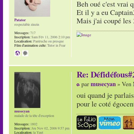
Beh oué c'est vrai 
Et il y a eu Capta
Mais j'ai coupé les 
Patator
respectable zinzin
Messages:
717
Inscription:
Sam Fév 11, 2006 2:10 pm
Localisation:
Pantruche ou presque
Film d'animation culte:
Tutor in Fear
Re: Défidéfous#2
musecyan
par
» Ven 
oui quand je parlais
pour le coté égocen
musecyan
malade de la tête d'exception
Messages:
1802
Inscription:
Jeu Nov 02, 2006 9:57 pm
Localisation:
la Yaut