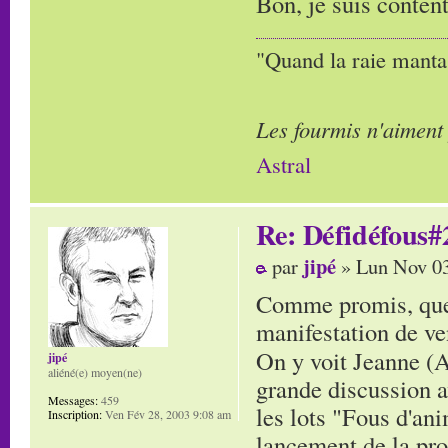
Bon, je suis conten
"Quand la raie manta,
Les fourmis n'aiment
Astral
Re: Défidéfous#2
jipé
par
» Lun Nov 03
Comme promis, quelq
manifestation de ve
On y voit Jeanne (
jipé
aliéné(e) moyen(ne)
grande discussion av
Messages:
459
les lots "Fous d'ani
Inscription:
Ven Fév 28, 2003 9:08 am
lancement de la pro