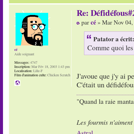
Re: Défidéfous#2
cé
par
» Mar Nov 04,
Patator a écrit
Comme quoi les a
cé
Aide soignant
Messages:
4747
Inscription:
Mar Fév 18, 2003 1:43 pm
Localisation:
Lille-F
J'avoue que j'y ai p
Film d'animation culte:
Chicken Scratch
C'était un défidéf
"Quand la raie manta,
Les fourmis n'aiment
Astral