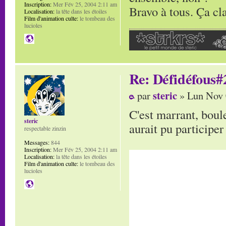
Inscription:
Mer Fév 25, 2004 2:11 am
Bravo à tous. Ça cl
Localisation:
la tête dans les étoiles
Film d'animation culte:
le tombeau des
lucioles
Re: Défidéfous#2
steric
par
» Lun Nov 
C'est marrant, boule
steric
aurait pu participer
respectable zinzin
Messages:
844
Inscription:
Mer Fév 25, 2004 2:11 am
Localisation:
la tête dans les étoiles
Film d'animation culte:
le tombeau des
lucioles