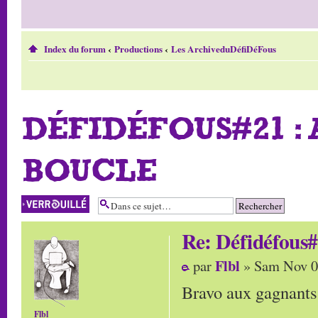
Index du forum
‹
Productions
‹
Les ArchiveduDéfiDéFous
DÉFIDÉFOUS#21 :
BOUCLE
Sujet verrouillé
Re: Défidéfous#
Flbl
par
» Sam Nov 0
Bravo aux gagnants (
Flbl