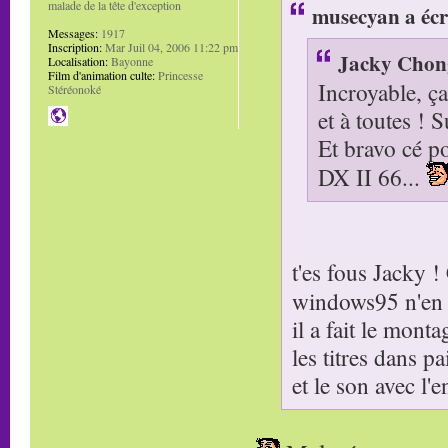
malade de la tête d'exception
musecyan a écr
Messages:
1917
Inscription:
Mar Juil 04, 2006 11:22 pm
Jacky Chong
Localisation:
Bayonne
Film d'animation culte:
Princesse
Incroyable, ça
Stéréonoké
et à toutes ! S
Et bravo cé po
DX II 66...
t'es fous Jacky 
windows95 n'en 
il a fait le mon
les titres dans pa
et le son avec l