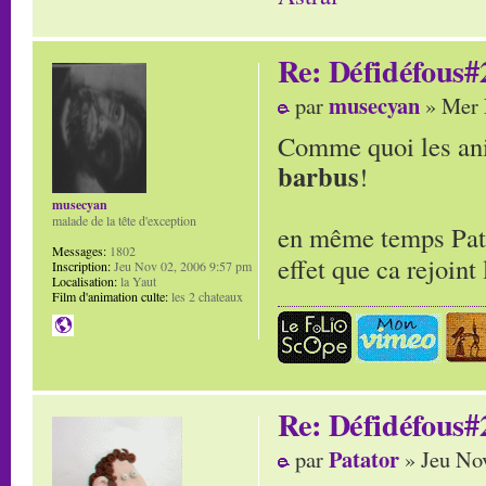
Re: Défidéfous#2
musecyan
par
» Mer 
Comme quoi les ani
barbus
!
musecyan
malade de la tête d'exception
en même temps Patat
Messages:
1802
effet que ca rejoin
Inscription:
Jeu Nov 02, 2006 9:57 pm
Localisation:
la Yaut
Film d'animation culte:
les 2 chateaux
Re: Défidéfous#2
Patator
par
» Jeu No