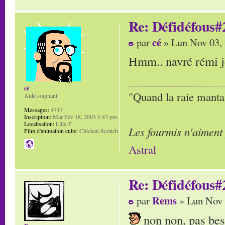
Re: Défidéfous#2
cé
par
» Lun Nov 03,
Hmm.. navré rémi je 
cé
"Quand la raie manta,
Aide soignant
Messages:
4747
Inscription:
Mar Fév 18, 2003 1:43 pm
Localisation:
Lille-F
Les fourmis n'aiment
Film d'animation culte:
Chicken Scratch
Astral
Re: Défidéfous#2
Rems
par
» Lun Nov 
non non, pas beso