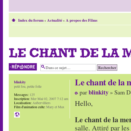
Index du forum
‹
Actualité
‹
A propos des Films
LE CHANT DE LA 
Répondre
Le chant de la 
blinkity
petit fou, petite folle
blinkity
par
» Sam Dé
Messages:
125
Inscription:
Mer Mai 02, 2007 7:12 am
Hello,
Localisation:
Aubervilliers
Film d'animation culte:
Mary et Max
Le chant de la me
salle. Attiré par les