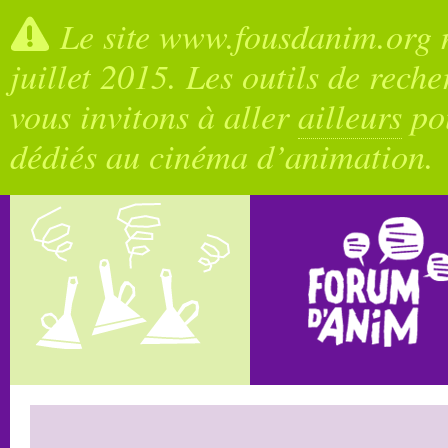
Le site www.fousdanim.org n
juillet 2015. Les outils de rech
vous invitons à aller
ailleurs
pou
dédiés au cinéma d’animation.