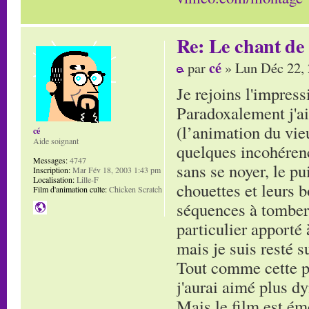
Re: Le chant de
cé
par
» Lun Déc 22,
Je rejoins l'impress
Paradoxalement j'ai
(l’animation du vieu
cé
Aide soignant
quelques incohérenc
Messages:
4747
sans se noyer, le pu
Inscription:
Mar Fév 18, 2003 1:43 pm
Localisation:
Lille-F
chouettes et leurs bo
Film d'animation culte:
Chicken Scratch
séquences à tomber s
particulier apporté 
mais je suis resté s
Tout comme cette p
j'aurai aimé plus dy
Mais le film est émo