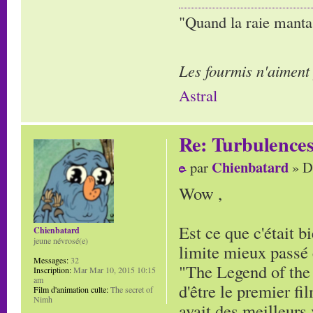
"Quand la raie manta,
Les fourmis n'aiment
Astral
Re: Turbulences
Chienbatard
par
» D
Wow ,
Est ce que c'était bi
Chienbatard
jeune névrosé(e)
limite mieux passé e
Messages:
32
"The Legend of the 
Inscription:
Mar Mar 10, 2015 10:15
am
d'être le premier fi
Film d'animation culte:
The secret of
Nimh
avait des meilleurs 