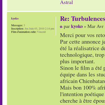
Astral
Re: Turbulences
kyoko
kyoko
par
» Mar Avr 
Messages:
3
Inscription:
Jeu Juin 03, 2010 2:14 pm
Film d'animation culte:
Vincent
Merci pour vos reto
Par cette annonce je 
été la réalisatrice 
technologique, trop 
plus important.
Sinon le film a été 
équipe dans les st
africain Chienbatar
Mais bon 100% afri
l'intention poétiqu
cherche à être épous