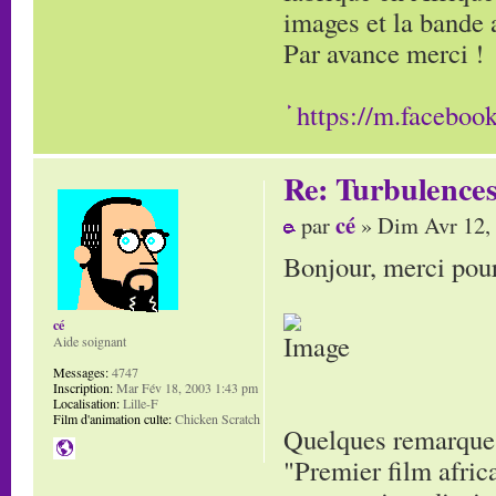
images et la bande
Par avance merci !
https://m.faceboo
Re: Turbulences
cé
par
» Dim Avr 12,
Bonjour, merci pour
cé
Aide soignant
Messages:
4747
Inscription:
Mar Fév 18, 2003 1:43 pm
Localisation:
Lille-F
Film d'animation culte:
Chicken Scratch
Quelques remarque
"Premier film afric