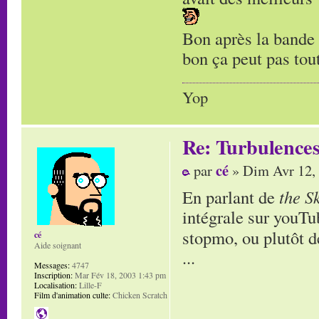
Bon après la bande s
bon ça peut pas tout 
Yop
Re: Turbulences
cé
par
» Dim Avr 12,
En parlant de
the S
intégrale sur youTu
stopmo, ou plutôt 
cé
Aide soignant
...
Messages:
4747
Inscription:
Mar Fév 18, 2003 1:43 pm
Localisation:
Lille-F
Film d'animation culte:
Chicken Scratch