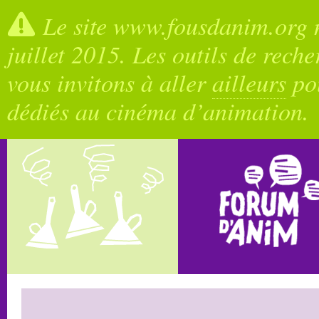
Le site www.fousdanim.org n
juillet 2015. Les outils de rech
vous invitons à aller
ailleurs
pou
dédiés au cinéma d’animation.