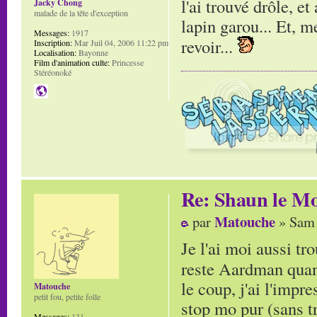
l'ai trouvé drôle, e
Jacky Chong
malade de la tête d'exception
lapin garou... Et, m
Messages:
1917
revoir...
Inscription:
Mar Juil 04, 2006 11:22 pm
Localisation:
Bayonne
Film d'animation culte:
Princesse
Stéréonoké
Re: Shaun le Mo
Matouche
par
» Sam 
Je l'ai moi aussi tr
reste Aardman quan
le coup, j'ai l'impr
Matouche
petit fou, petite folle
stop mo pur (sans tr
Messages:
131