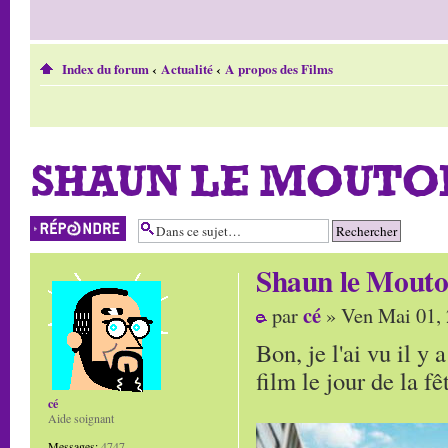
Index du forum
‹
Actualité
‹
A propos des Films
SHAUN LE MOUTON
Répondre
Shaun le Mouton
cé
par
» Ven Mai 01,
Bon, je l'ai vu il 
film le jour de la fê
cé
Aide soignant
Messages:
4747