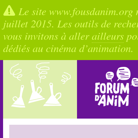
Le site www.fousdanim.org n
juillet 2015. Les outils de rech
vous invitons à aller
ailleurs
pou
dédiés au cinéma d’animation.