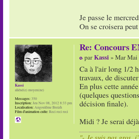
Je passe le mercred
On se croisera peut
Re: Concours E
Kassi
par
» Mar Mai 
Ca à l'air long 1/2 
travaux, de discuter
En plus cette année 
Kassi
aliéné(e) moyen(ne)
(quelques questions
Messages:
350
décision finale).
Inscription:
Jeu Nov 08, 2012 8:33 pm
Localisation:
Angoulême Breizh
Film d'animation culte:
Reci reci reci
Midi ? Je serai déj
"- Je suis pas gros, j