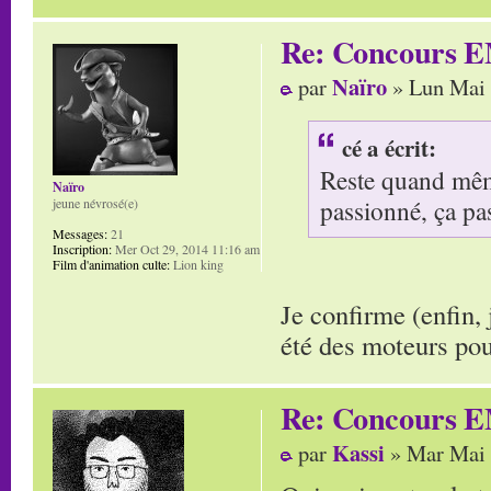
Re: Concours E
Naïro
par
» Lun Mai 
cé a écrit:
Reste quand même
Naïro
passionné, ça pa
jeune névrosé(e)
Messages:
21
Inscription:
Mer Oct 29, 2014 11:16 am
Film d'animation culte:
Lion king
Je confirme (enfin,
été des moteurs po
Re: Concours E
Kassi
par
» Mar Mai 