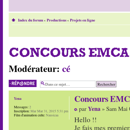
Index du forum
‹
Productions
‹
Projets en ligne
CONCOURS EMCA 
Modérateur:
cé
Répondre
Concours EMCA
Yena
Yena
Messages:
2
par
» Sam Mai 
Inscription:
Mar Mar 31, 2015 5:31 pm
Film d'animation culte:
Nausicaa
Hello !!
Je fais mes premiers