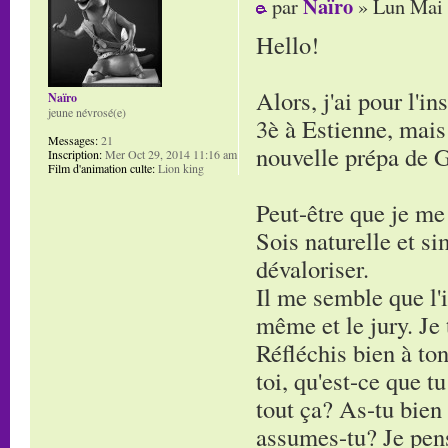
Naïro
par
» Lun Mai 
Hello!
Alors, j'ai pour l'i
Naïro
jeune névrosé(e)
3è à Estienne, mais 
Messages:
21
nouvelle prépa de G
Inscription:
Mer Oct 29, 2014 11:16 am
Film d'animation culte:
Lion king
Peut-être que je me
Sois naturelle et si
dévaloriser.
Il me semble que l'i
même et le jury. Je 
Réfléchis bien à ton
toi, qu'est-ce que t
tout ça? As-tu bien
assumes-tu? Je pense