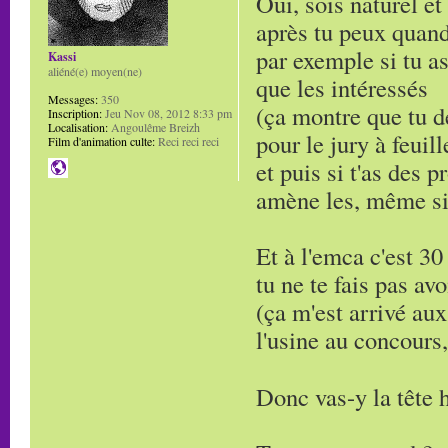
Oui, sois naturel et
après tu peux quand
par exemple si tu as
Kassi
aliéné(e) moyen(ne)
que les intéressés
Messages:
350
(ça montre que tu d
Inscription:
Jeu Nov 08, 2012 8:33 pm
Localisation:
Angoulême Breizh
pour le jury à feuill
Film d'animation culte:
Reci reci reci
et puis si t'as des 
amène les, même si 
Et à l'emca c'est 30
tu ne te fais pas avo
(ça m'est arrivé aux
l'usine au concours, 
Donc vas-y la tête 