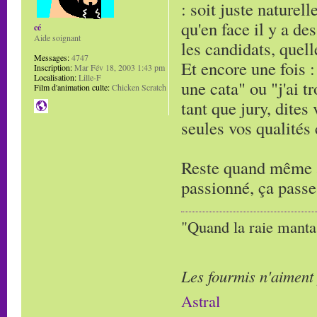
: soit juste naturell
qu'en face il y a de
cé
Aide soignant
les candidats, quell
Messages:
4747
Et encore une fois : 
Inscription:
Mar Fév 18, 2003 1:43 pm
Localisation:
Lille-F
une cata" ou "j'ai t
Film d'animation culte:
Chicken Scratch
tant que jury, dites
seules vos qualités
Reste quand même à 
passionné, ça passe
"Quand la raie manta,
Les fourmis n'aiment
Astral