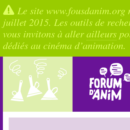
Le site www.fousdanim.org n
juillet 2015. Les outils de rech
vous invitons à aller
ailleurs
pou
dédiés au cinéma d’animation.