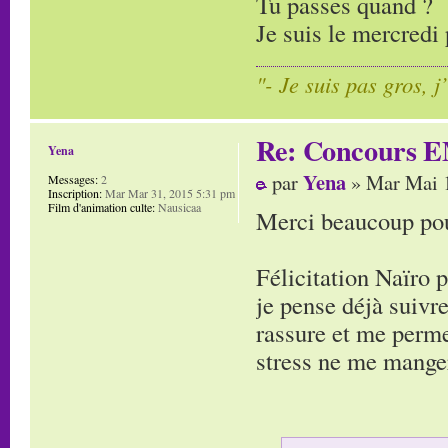
Tu passes quand ?
Je suis le mercredi 
"- Je suis pas gros, j
Re: Concours E
Yena
Yena
par
» Mar Mai 1
Messages:
2
Inscription:
Mar Mar 31, 2015 5:31 pm
Film d'animation culte:
Nausicaa
Merci beaucoup pour
Félicitation Naïro 
je pense déjà suivre
rassure et me perme
stress ne me manger