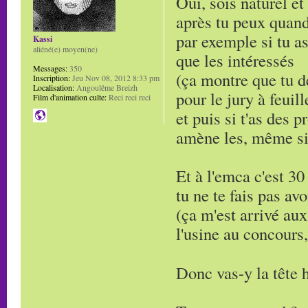
Oui, sois naturel et
après tu peux quand
par exemple si tu as
Kassi
aliéné(e) moyen(ne)
que les intéressés
Messages:
350
(ça montre que tu d
Inscription:
Jeu Nov 08, 2012 8:33 pm
Localisation:
Angoulême Breizh
pour le jury à feuill
Film d'animation culte:
Reci reci reci
et puis si t'as des 
amène les, même si 
Et à l'emca c'est 30
tu ne te fais pas avo
(ça m'est arrivé aux
l'usine au concours, 
Donc vas-y la tête 