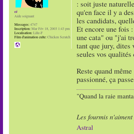
: soit juste naturell
qu'en face il y a de
cé
Aide soignant
les candidats, quell
Messages:
4747
Et encore une fois : 
Inscription:
Mar Fév 18, 2003 1:43 pm
Localisation:
Lille-F
une cata" ou "j'ai t
Film d'animation culte:
Chicken Scratch
tant que jury, dites
seules vos qualités
Reste quand même à 
passionné, ça passe
"Quand la raie manta,
Les fourmis n'aiment
Astral