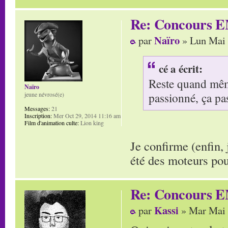
Re: Concours E
Naïro
par
» Lun Mai 
cé a écrit:
Reste quand même
Naïro
passionné, ça pa
jeune névrosé(e)
Messages:
21
Inscription:
Mer Oct 29, 2014 11:16 am
Film d'animation culte:
Lion king
Je confirme (enfin,
été des moteurs po
Re: Concours E
Kassi
par
» Mar Mai 