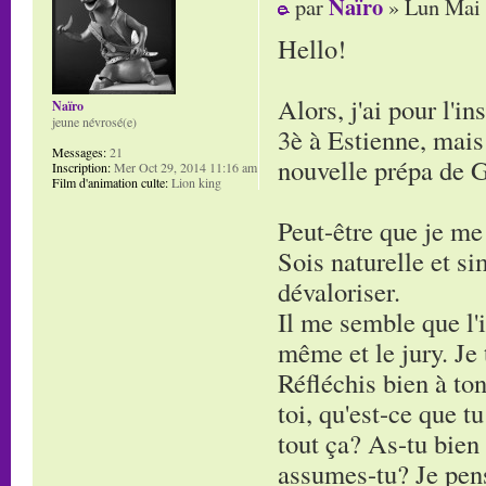
Naïro
par
» Lun Mai 
Hello!
Alors, j'ai pour l'i
Naïro
jeune névrosé(e)
3è à Estienne, mais 
Messages:
21
nouvelle prépa de G
Inscription:
Mer Oct 29, 2014 11:16 am
Film d'animation culte:
Lion king
Peut-être que je me
Sois naturelle et si
dévaloriser.
Il me semble que l'i
même et le jury. Je 
Réfléchis bien à ton
toi, qu'est-ce que t
tout ça? As-tu bien
assumes-tu? Je pense