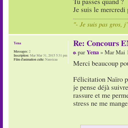
Tu passes quand ?
Je suis le mercredi 
"- Je suis pas gros, j
Re: Concours E
Yena
Yena
par
» Mar Mai 1
Messages:
2
Inscription:
Mar Mar 31, 2015 5:31 pm
Film d'animation culte:
Nausicaa
Merci beaucoup pour
Félicitation Naïro 
je pense déjà suivre
rassure et me perme
stress ne me manger