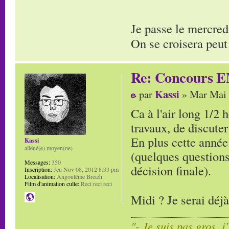
Je passe le mercred
On se croisera peut
Re: Concours E
Kassi
par
» Mar Mai 
Ca à l'air long 1/2 
travaux, de discuter
En plus cette année 
Kassi
aliéné(e) moyen(ne)
(quelques questions
Messages:
350
décision finale).
Inscription:
Jeu Nov 08, 2012 8:33 pm
Localisation:
Angoulême Breizh
Film d'animation culte:
Reci reci reci
Midi ? Je serai déj
"- Je suis pas gros, j