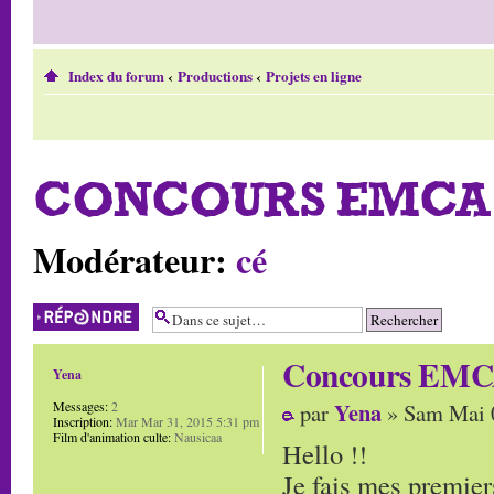
Index du forum
‹
Productions
‹
Projets en ligne
CONCOURS EMCA 
Modérateur:
cé
Répondre
Concours EMCA
Yena
Yena
Messages:
2
par
» Sam Mai 
Inscription:
Mar Mar 31, 2015 5:31 pm
Film d'animation culte:
Nausicaa
Hello !!
Je fais mes premiers