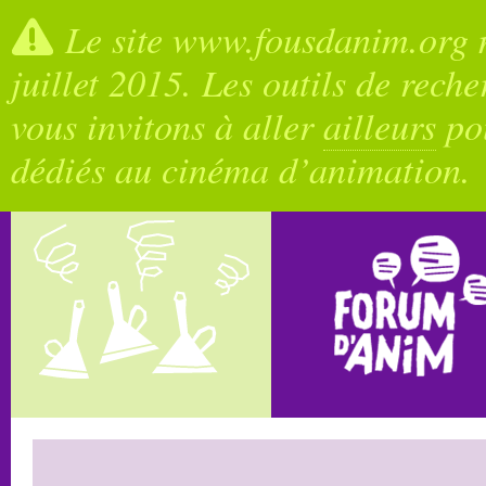
Le site www.fousdanim.org n
juillet 2015. Les outils de rech
vous invitons à aller
ailleurs
pou
dédiés au cinéma d’animation.