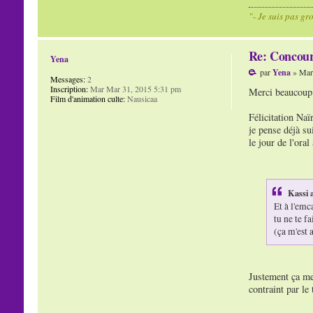
"- Je suis pas gr
Re: Concour
Yena
par
Yena
» Mar
Messages:
2
Inscription:
Mar Mar 31, 2015 5:31 pm
Merci beaucoup p
Film d'animation culte:
Nausicaa
Félicitation Naï
je pense déjà su
le jour de l'oral
Kassi a
Et à l'emc
tu ne te fa
(ça m'est 
Justement ça me 
contraint par le