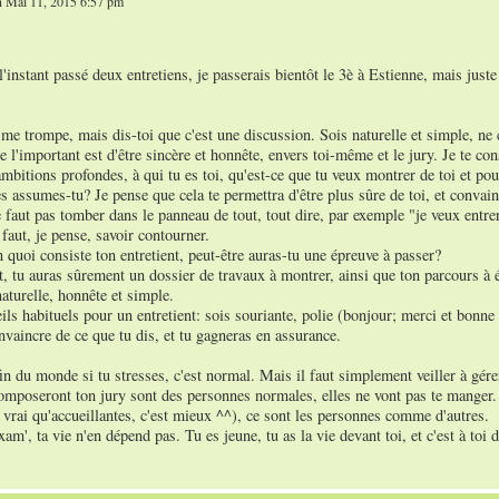
 Mai 11, 2015 6:57 pm
 l'instant passé deux entretiens, je passerais bientôt le 3è à Estienne, mais just
 me trompe, mais dis-toi que c'est une discussion. Sois naturelle et simple, ne c
 l'important est d'être sincère et honnête, envers toi-même et le jury. Je te con
ambitions profondes, à qui tu es toi, qu'est-ce que tu veux montrer de toi et p
s assumes-tu? Je pense que cela te permettra d'être plus sûre de toi, et convaincu
 faut pas tomber dans le panneau de tout, tout dire, par exemple "je veux entrer
faut, je pense, savoir contourner.
n quoi consiste ton entretient, peut-être auras-tu une épreuve à passer?
t, tu auras sûrement un dossier de travaux à montrer, ainsi que ton parcours à 
naturelle, honnête et simple.
ils habituels pour un entretient: sois souriante, polie (bonjour; merci et bonne 
vaincre de ce que tu dis, et tu gagneras en assurance.
fin du monde si tu stresses, c'est normal. Mais il faut simplement veiller à gére
mposeront ton jury sont des personnes normales, elles ne vont pas te manger. Pe
 vrai qu'accueillantes, c'est mieux ^^), ce sont les personnes comme d'autres.
xam', ta vie n'en dépend pas. Tu es jeune, tu as la vie devant toi, et c'est à toi