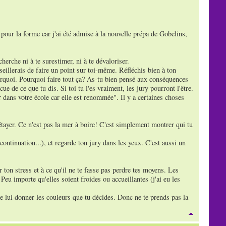
e pour la forme car j'ai été admise à la nouvelle prépa de Gobelins,
herche ni à te surestimer, ni à te dévaloriser.
seillerais de faire un point sur toi-même. Réfléchis bien à ton
ourquoi. Pourquoi faire tout ça? As-tu bien pensé aux conséquences
e de ce que tu dis. Si toi tu l'es vraiment, les jury pourront l'être.
 dans votre école car elle est renommée". Il y a certaines choses
étayer. Ce n'est pas la mer à boire! C'est simplement montrer qui tu
continuation...), et regarde ton jury dans les yeux. C'est aussi un
r ton stress et à ce qu'il ne te fasse pas perdre tes moyens. Les
u importe qu'elles soient froides ou accueillantes (j'ai eu les
 de lui donner les couleurs que tu décides. Donc ne te prends pas la