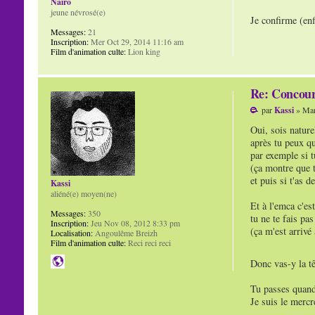
Naïro
jeune névrosé(e)
Je confirme (en
Messages:
21
Inscription:
Mer Oct 29, 2014 11:16 am
Film d'animation culte:
Lion king
Re: Concour
par
Kassi
» Mar
Oui, sois nature
après tu peux q
par exemple si t
(ça montre que t
et puis si t'as 
Kassi
aliéné(e) moyen(ne)
Et à l'emca c'es
Messages:
350
tu ne te fais pas
Inscription:
Jeu Nov 08, 2012 8:33 pm
(ça m'est arrivé
Localisation:
Angoulême Breizh
Film d'animation culte:
Reci reci reci
Donc vas-y la tê
Tu passes quand
Je suis le mercr