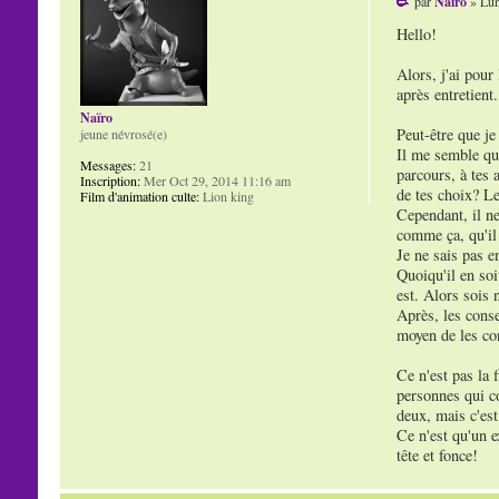
par
Naïro
» Lun
Hello!
Alors, j'ai pour
après entretient.
Naïro
Peut-être que je
jeune névrosé(e)
Il me semble que
Messages:
21
parcours, à tes 
Inscription:
Mer Oct 29, 2014 11:16 am
de tes choix? Le
Film d'animation culte:
Lion king
Cependant, il ne
comme ça, qu'il 
Je ne sais pas e
Quoiqu'il en soi
est. Alors sois 
Après, les conse
moyen de les con
Ce n'est pas la 
personnes qui co
deux, mais c'est
Ce n'est qu'un e
tête et fonce!