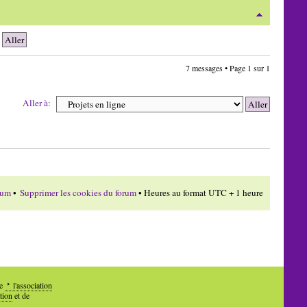
7 messages • Page
1
sur
1
Aller à:
rum
•
Supprimer les cookies du forum
• Heures au format UTC + 1 heure
de
l'association
tion
et de