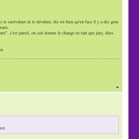
ans te surévaluer ni te dévaluer, dis toi bien qu'en face il y a des gens
oraux.
suré", c'est pareil, on sait donner le change en tant que jury, dites
en.
ien.