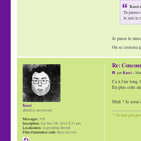
Kassi a
Tu passes
Je suis le
Je passe le mer
On se croisera p
Re: Concour
par
Kassi
» Mar
Ca à l'air long 
En plus cette an
Midi ? Je serai
Kassi
aliéné(e) moyen(ne)
"- Je suis pas gr
Messages:
350
Inscription:
Jeu Nov 08, 2012 8:33 pm
Localisation:
Angoulême Breizh
Film d'animation culte:
Reci reci reci