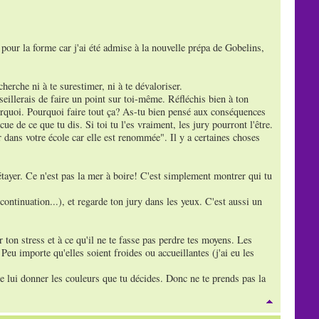
e pour la forme car j'ai été admise à la nouvelle prépa de Gobelins,
herche ni à te surestimer, ni à te dévaloriser.
seillerais de faire un point sur toi-même. Réfléchis bien à ton
ourquoi. Pourquoi faire tout ça? As-tu bien pensé aux conséquences
e de ce que tu dis. Si toi tu l'es vraiment, les jury pourront l'être.
 dans votre école car elle est renommée". Il y a certaines choses
étayer. Ce n'est pas la mer à boire! C'est simplement montrer qui tu
continuation...), et regarde ton jury dans les yeux. C'est aussi un
r ton stress et à ce qu'il ne te fasse pas perdre tes moyens. Les
u importe qu'elles soient froides ou accueillantes (j'ai eu les
 de lui donner les couleurs que tu décides. Donc ne te prends pas la