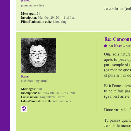
Naïro
jeune névrosé(e)
Je confirme (en
Messages:
21
Inscription:
Mer Oct 29, 2014 11:16 am
Film d'animation culte:
Lion king
Re: Concour
par
Kassi
» Mar
Oui, sois nature
après tu peux q
par exemple si t
(ça montre que t
et puis si t'as 
Kassi
aliéné(e) moyen(ne)
Et à l'emca c'es
Messages:
350
tu ne te fais pas
Inscription:
Jeu Nov 08, 2012 8:33 pm
(ça m'est arrivé
Localisation:
Angoulême Breizh
Film d'animation culte:
Reci reci reci
Donc vas-y la tê
Tu passes quand
Je suis le mercr