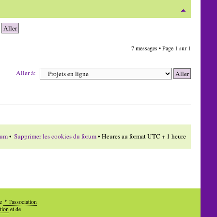
7 messages • Page
1
sur
1
Aller à:
rum
•
Supprimer les cookies du forum
• Heures au format UTC + 1 heure
de
l'association
tion
et de