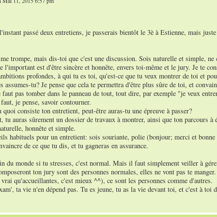
 Mai 11, 2015 6:57 pm
 l'instant passé deux entretiens, je passerais bientôt le 3è à Estienne, mais just
 me trompe, mais dis-toi que c'est une discussion. Sois naturelle et simple, ne c
 l'important est d'être sincère et honnête, envers toi-même et le jury. Je te con
ambitions profondes, à qui tu es toi, qu'est-ce que tu veux montrer de toi et p
s assumes-tu? Je pense que cela te permettra d'être plus sûre de toi, et convaincu
 faut pas tomber dans le panneau de tout, tout dire, par exemple "je veux entrer
faut, je pense, savoir contourner.
n quoi consiste ton entretient, peut-être auras-tu une épreuve à passer?
t, tu auras sûrement un dossier de travaux à montrer, ainsi que ton parcours à 
naturelle, honnête et simple.
ils habituels pour un entretient: sois souriante, polie (bonjour; merci et bonne 
vaincre de ce que tu dis, et tu gagneras en assurance.
fin du monde si tu stresses, c'est normal. Mais il faut simplement veiller à gére
mposeront ton jury sont des personnes normales, elles ne vont pas te manger. Pe
 vrai qu'accueillantes, c'est mieux ^^), ce sont les personnes comme d'autres.
xam', ta vie n'en dépend pas. Tu es jeune, tu as la vie devant toi, et c'est à toi