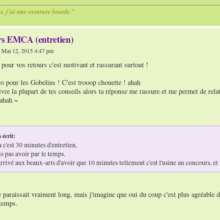
os, j’ai une ossature lourde."
s EMCA (entretien)
 Mai 12, 2015 4:47 pm
our vos retours c'est motivant et rassurant surtout !
ro pour les Gobelins ! C'est trooop chouette ! ahah
ivre la plupart de tes conseils alors ta réponse me rassure et me permet de re
 ahah ~
 écrit:
a c'est 30 minutes d'entretien,
is pas avoir par le temps.
arrivé aux beaux-arts d'avoir que 10 minutes tellement c'est l'usine au concours, et t
paraissait vraiment long, mais j'imagine que oui du coup c'est plus agréable de
 temps.