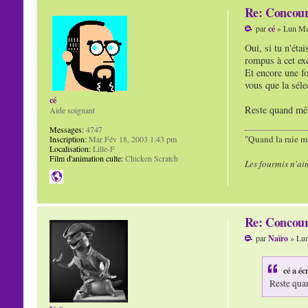
Re: Concour
par
cé
» Lun Ma
Oui, si tu n'étai
rompus à cet exe
Et encore une foi
vous que la séle
cé
Reste quand même
Aide soignant
Messages:
4747
"Quand la raie ma
Inscription:
Mar Fév 18, 2003 1:43 pm
Localisation:
Lille-F
Film d'animation culte:
Chicken Scratch
Les fourmis n'ai
Re: Concour
par
Naïro
» Lun
cé a écr
Reste quan