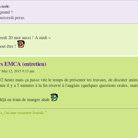
 écrit:
 quand ?
 mercredi perso.
credi 20 moi aussi ! A midi ~
eut être !
s EMCA (entretien)
 Mai 12, 2015 9:13 pm
1/2 heure mais ça passe vite le temps de présenter tes travaux, de discuter anim,
née il y a 5 minutes à la fin réservé à l'anglais (quelques questions orales, mais
 déjà en train de manger ahah
os, j’ai une ossature lourde."