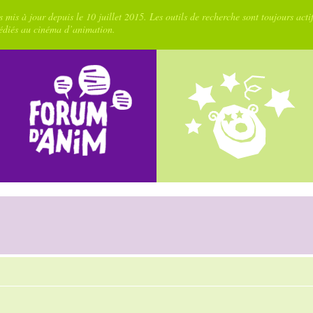
 mis à jour depuis le 10 juillet 2015. Les outils de recherche sont toujours acti
dédiés au cinéma d’animation.