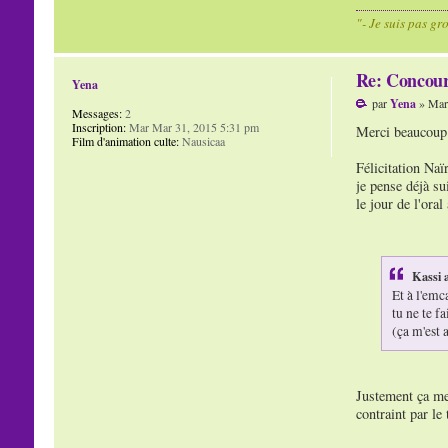
"- Je suis pas gr
Re: Concour
Yena
par
Yena
» Mar
Messages:
2
Inscription:
Mar Mar 31, 2015 5:31 pm
Merci beaucoup p
Film d'animation culte:
Nausicaa
Félicitation Naï
je pense déjà su
le jour de l'oral
Kassi a
Et à l'emc
tu ne te fa
(ça m'est 
Justement ça me 
contraint par le