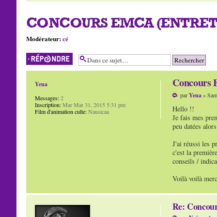
CONCOURS EMCA (ENTRET
Modérateur:
cé
Répondre
Concours 
Yena
par
Yena
» Sam
Messages:
2
Inscription:
Mar Mar 31, 2015 5:31 pm
Hello !!
Film d'animation culte:
Nausicaa
Je fais mes prem
peu datées alor
J'ai réussi les 
c'est la premièr
conseils / indic
Voilà voilà merc
Re: Concour