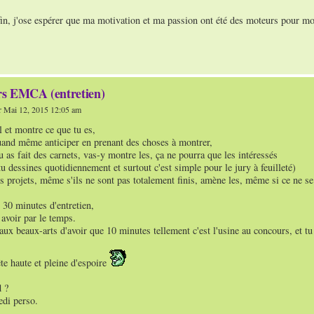
fin, j'ose espérer que ma motivation et ma passion ont été des moteurs pour m
s EMCA (entretien)
 Mai 12, 2015 12:05 am
l et montre ce que tu es,
uand même anticiper en prenant des choses à montrer,
u as fait des carnets, vas-y montre les, ça ne pourra que les intéressés
u dessines quotidiennement et surtout c'est simple pour le jury à feuilleté)
des projets, même s'ils ne sont pas totalement finis, amène les, même si ce ne s
t 30 minutes d'entretien,
 avoir par le temps.
 aux beaux-arts d'avoir que 10 minutes tellement c'est l'usine au concours, et tu 
te haute et pleine d'espoire
 ?
edi perso.