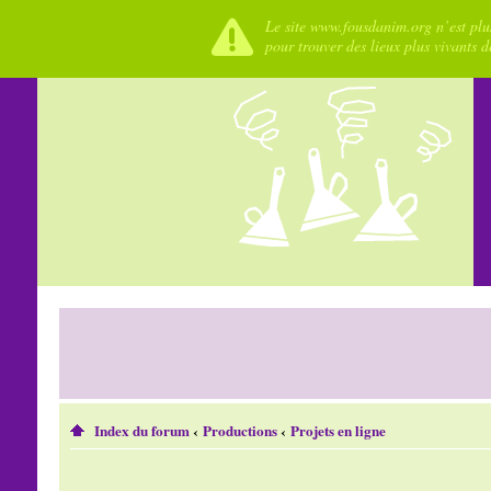
Le site www.fousdanim.org n’est plus
pour trouver des lieux plus vivants 
Index du forum
‹
Productions
‹
Projets en ligne