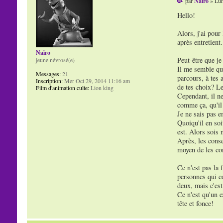
par
Naïro
» Lun
Hello!
Alors, j'ai pour
après entretient.
Naïro
Peut-être que je
jeune névrosé(e)
Il me semble que
Messages:
21
parcours, à tes 
Inscription:
Mer Oct 29, 2014 11:16 am
de tes choix? Le
Film d'animation culte:
Lion king
Cependant, il ne
comme ça, qu'il 
Je ne sais pas e
Quoiqu'il en soi
est. Alors sois 
Après, les conse
moyen de les con
Ce n'est pas la 
personnes qui co
deux, mais c'est
Ce n'est qu'un e
tête et fonce!