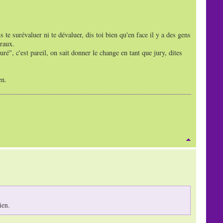
ans te surévaluer ni te dévaluer, dis toi bien qu'en face il y a des gens
oraux.
suré", c'est pareil, on sait donner le change en tant que jury, dites
en.
ien.