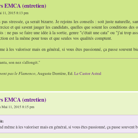
s EMCA (entretien)
i 11, 2015 8:13 pm
s pas stressée, ça serait bizarre. Je rejoins les conseils : soit juste naturelle, s
rcice et qui savent jauger les candidats, quelles que soient les conditions des 
s : ne pas se faire une idée à la sortie, genre "c'était une cata" ou "j'ai trop as
ction est la même pour tous et que seules vos qualités comptent.
 à les valoriser mais en général, si vous êtes passionné, ça passe souvent bi
nta, son nez s'allongit."
ment pas le Flamenco
, Auguste Derrière, Ed.
Le Castor Astral
s EMCA (entretien)
 Mai 11, 2015 8:15 pm
it:
d même à les valoriser mais en général, si vous êtes passionné, ça passe souvent b