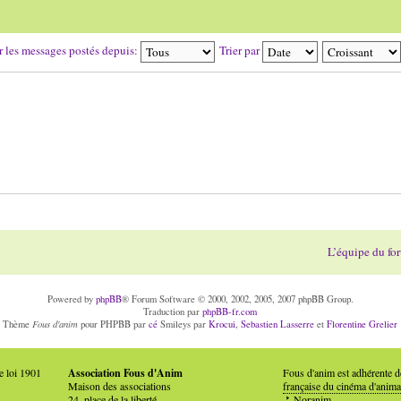
r les messages postés depuis:
Trier par
L’équipe du fo
Powered by
phpBB
® Forum Software © 2000, 2002, 2005, 2007 phpBB Group.
Traduction par
phpBB-fr.com
Fous d'anim
Thème
pour PHPBB par
cé
Smileys par
Krocui
,
Sebastien Lasserre
et
Florentine Grelier
e loi 1901
Association Fous d'Anim
Fous d'anim est adhérente 
Maison des associations
française du cinéma d'anima
24, place de la liberté
Noranim