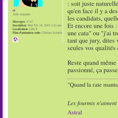
: soit juste naturell
qu'en face il y a de
cé
Aide soignant
les candidats, quell
Messages:
4747
Et encore une fois : 
Inscription:
Mar Fév 18, 2003 1:43 pm
Localisation:
Lille-F
une cata" ou "j'ai t
Film d'animation culte:
Chicken Scratch
tant que jury, dites
seules vos qualités
Reste quand même à 
passionné, ça passe
"Quand la raie manta,
Les fourmis n'aiment
Astral