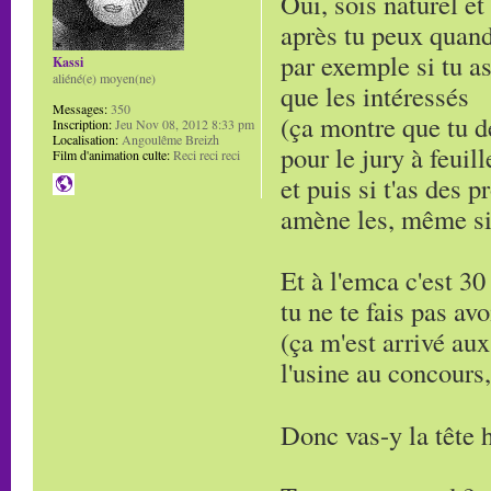
Oui, sois naturel et
après tu peux quand
par exemple si tu as
Kassi
aliéné(e) moyen(ne)
que les intéressés
Messages:
350
(ça montre que tu d
Inscription:
Jeu Nov 08, 2012 8:33 pm
Localisation:
Angoulême Breizh
pour le jury à feuill
Film d'animation culte:
Reci reci reci
et puis si t'as des 
amène les, même si 
Et à l'emca c'est 30
tu ne te fais pas avo
(ça m'est arrivé aux
l'usine au concours, 
Donc vas-y la tête 