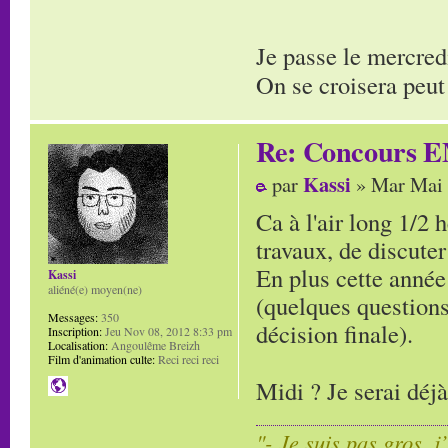
Je passe le mercred
On se croisera peut
Re: Concours E
Kassi
par
» Mar Mai 
Ca à l'air long 1/2 
travaux, de discuter
En plus cette année 
Kassi
aliéné(e) moyen(ne)
(quelques questions
Messages:
350
décision finale).
Inscription:
Jeu Nov 08, 2012 8:33 pm
Localisation:
Angoulême Breizh
Film d'animation culte:
Reci reci reci
Midi ? Je serai déj
"- Je suis pas gros, j