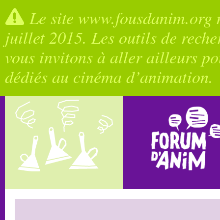
Le site www.fousdanim.org n
juillet 2015. Les outils de rech
vous invitons à aller
ailleurs
pou
dédiés au cinéma d’animation.