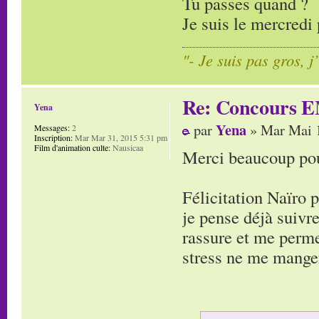
Tu passes quand ?
Je suis le mercredi 
"- Je suis pas gros, j
Re: Concours E
Yena
Yena
par
» Mar Mai 1
Messages:
2
Inscription:
Mar Mar 31, 2015 5:31 pm
Film d'animation culte:
Nausicaa
Merci beaucoup pour
Félicitation Naïro 
je pense déjà suivre
rassure et me perme
stress ne me manger