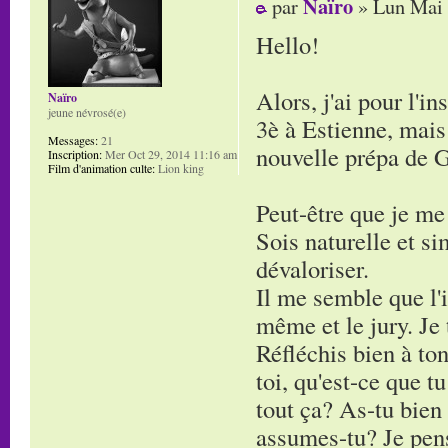
Naïro
par
» Lun Mai 
Hello!
Alors, j'ai pour l'i
Naïro
jeune névrosé(e)
3è à Estienne, mais 
Messages:
21
nouvelle prépa de G
Inscription:
Mer Oct 29, 2014 11:16 am
Film d'animation culte:
Lion king
Peut-être que je me
Sois naturelle et si
dévaloriser.
Il me semble que l'i
même et le jury. Je 
Réfléchis bien à ton
toi, qu'est-ce que t
tout ça? As-tu bien
assumes-tu? Je pense