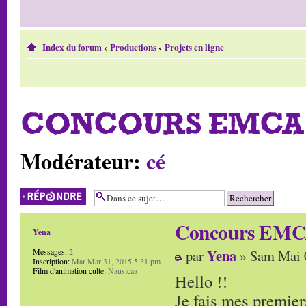
Index du forum
‹
Productions
‹
Projets en ligne
CONCOURS EMCA 
Modérateur:
cé
Répondre
Concours EMCA
Yena
Yena
Messages:
2
par
» Sam Mai 
Inscription:
Mar Mar 31, 2015 5:31 pm
Film d'animation culte:
Nausicaa
Hello !!
Je fais mes premiers