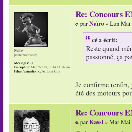
Re: Concours E
Naïro
par
» Lun Mai 
cé a écrit:
Reste quand même
Naïro
passionné, ça pa
jeune névrosé(e)
Messages:
21
Inscription:
Mer Oct 29, 2014 11:16 am
Film d'animation culte:
Lion king
Je confirme (enfin,
été des moteurs po
Re: Concours E
Kassi
par
» Mar Mai 