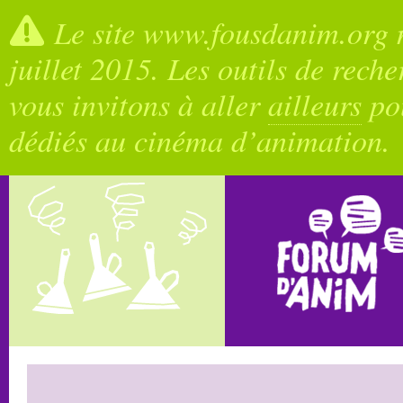
Le site www.fousdanim.org n
juillet 2015. Les outils de rech
vous invitons à aller
ailleurs
pou
dédiés au cinéma d’animation.