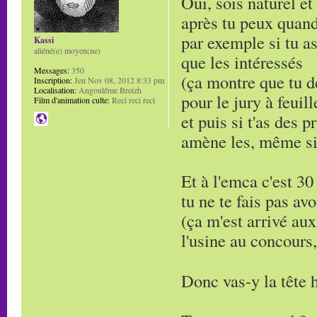
Oui, sois naturel et
après tu peux quand
par exemple si tu as
Kassi
aliéné(e) moyen(ne)
que les intéressés
Messages:
350
(ça montre que tu d
Inscription:
Jeu Nov 08, 2012 8:33 pm
Localisation:
Angoulême Breizh
pour le jury à feuill
Film d'animation culte:
Reci reci reci
et puis si t'as des 
amène les, même si 
Et à l'emca c'est 30
tu ne te fais pas avo
(ça m'est arrivé aux
l'usine au concours, 
Donc vas-y la tête 