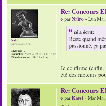
Re: Concours E
Naïro
par
» Lun Mai 
cé a écrit:
Reste quand même
Naïro
passionné, ça pa
jeune névrosé(e)
Messages:
21
Inscription:
Mer Oct 29, 2014 11:16 am
Film d'animation culte:
Lion king
Je confirme (enfin,
été des moteurs po
Re: Concours E
Kassi
par
» Mar Mai 