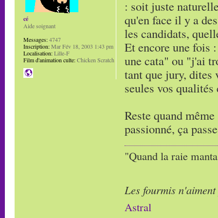
: soit juste naturell
qu'en face il y a de
cé
Aide soignant
les candidats, quell
Messages:
4747
Et encore une fois : 
Inscription:
Mar Fév 18, 2003 1:43 pm
Localisation:
Lille-F
une cata" ou "j'ai t
Film d'animation culte:
Chicken Scratch
tant que jury, dites
seules vos qualités
Reste quand même à 
passionné, ça passe
"Quand la raie manta,
Les fourmis n'aiment
Astral