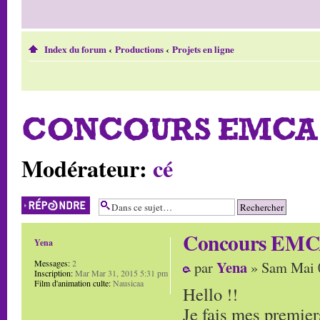
Index du forum
‹
Productions
‹
Projets en ligne
CONCOURS EMCA 
Modérateur:
cé
Répondre
Concours EMCA
Yena
Yena
Messages:
2
par
» Sam Mai 
Inscription:
Mar Mar 31, 2015 5:31 pm
Film d'animation culte:
Nausicaa
Hello !!
Je fais mes premiers