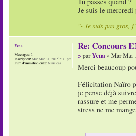
Tu passes quand ?
Je suis le mercredi 
"- Je suis pas gros, j
Re: Concours E
Yena
Yena
par
» Mar Mai 1
Messages:
2
Inscription:
Mar Mar 31, 2015 5:31 pm
Film d'animation culte:
Nausicaa
Merci beaucoup pour
Félicitation Naïro 
je pense déjà suivre
rassure et me perme
stress ne me manger