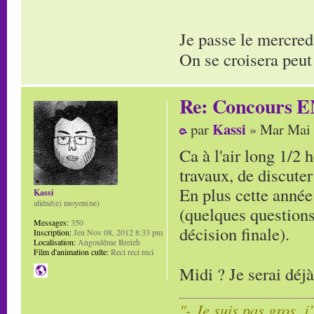
Je passe le mercred
On se croisera peut
Re: Concours E
Kassi
par
» Mar Mai 
Ca à l'air long 1/2 
travaux, de discuter
En plus cette année 
Kassi
aliéné(e) moyen(ne)
(quelques questions
Messages:
350
décision finale).
Inscription:
Jeu Nov 08, 2012 8:33 pm
Localisation:
Angoulême Breizh
Film d'animation culte:
Reci reci reci
Midi ? Je serai déj
"- Je suis pas gros, j