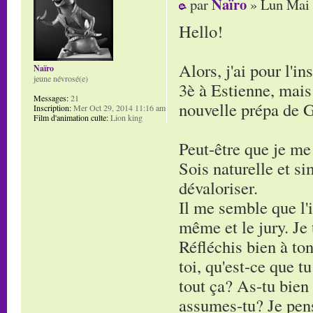
Naïro
par
» Lun Mai 
Hello!
Alors, j'ai pour l'i
Naïro
jeune névrosé(e)
3è à Estienne, mais 
Messages:
21
nouvelle prépa de G
Inscription:
Mer Oct 29, 2014 11:16 am
Film d'animation culte:
Lion king
Peut-être que je me
Sois naturelle et si
dévaloriser.
Il me semble que l'i
même et le jury. Je 
Réfléchis bien à ton
toi, qu'est-ce que t
tout ça? As-tu bien
assumes-tu? Je pense