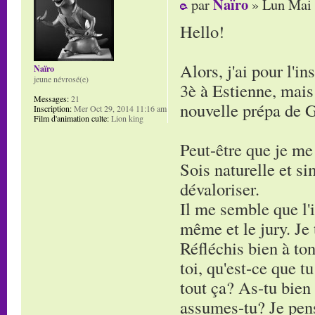
Naïro
par
» Lun Mai 
Hello!
Alors, j'ai pour l'i
Naïro
jeune névrosé(e)
3è à Estienne, mais 
Messages:
21
nouvelle prépa de G
Inscription:
Mer Oct 29, 2014 11:16 am
Film d'animation culte:
Lion king
Peut-être que je me
Sois naturelle et si
dévaloriser.
Il me semble que l'i
même et le jury. Je 
Réfléchis bien à ton
toi, qu'est-ce que t
tout ça? As-tu bien
assumes-tu? Je pense