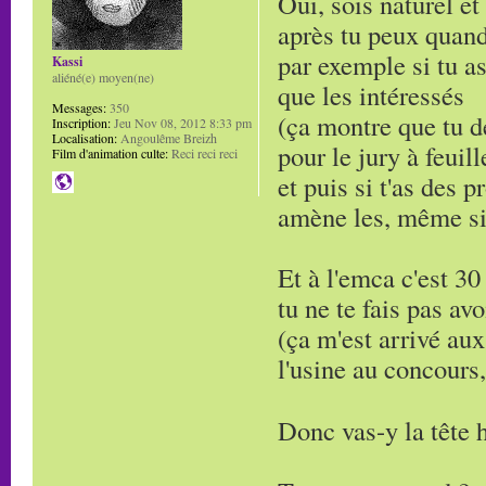
Oui, sois naturel et
après tu peux quand
par exemple si tu as
Kassi
aliéné(e) moyen(ne)
que les intéressés
Messages:
350
(ça montre que tu d
Inscription:
Jeu Nov 08, 2012 8:33 pm
Localisation:
Angoulême Breizh
pour le jury à feuill
Film d'animation culte:
Reci reci reci
et puis si t'as des 
amène les, même si 
Et à l'emca c'est 30
tu ne te fais pas avo
(ça m'est arrivé aux
l'usine au concours, 
Donc vas-y la tête 