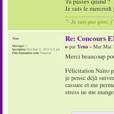
Tu passes quand ?
Je suis le mercredi 
"- Je suis pas gros, j
Re: Concours E
Yena
Yena
par
» Mar Mai 1
Messages:
2
Inscription:
Mar Mar 31, 2015 5:31 pm
Film d'animation culte:
Nausicaa
Merci beaucoup pour
Félicitation Naïro 
je pense déjà suivre
rassure et me perme
stress ne me manger