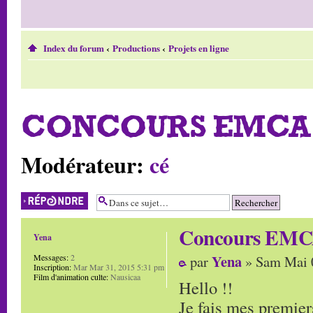
Index du forum
‹
Productions
‹
Projets en ligne
CONCOURS EMCA 
Modérateur:
cé
Répondre
Concours EMCA
Yena
Yena
Messages:
2
par
» Sam Mai 
Inscription:
Mar Mar 31, 2015 5:31 pm
Film d'animation culte:
Nausicaa
Hello !!
Je fais mes premiers