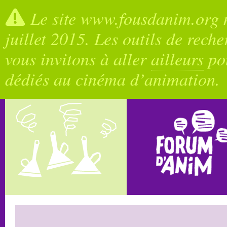
Le site www.fousdanim.org n
juillet 2015. Les outils de rech
vous invitons à aller
ailleurs
pou
dédiés au cinéma d’animation.