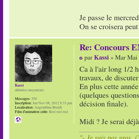
Je passe le mercred
On se croisera peut
Re: Concours E
Kassi
par
» Mar Mai 
Ca à l'air long 1/2 
travaux, de discuter
En plus cette année 
Kassi
aliéné(e) moyen(ne)
(quelques questions
Messages:
350
décision finale).
Inscription:
Jeu Nov 08, 2012 8:33 pm
Localisation:
Angoulême Breizh
Film d'animation culte:
Reci reci reci
Midi ? Je serai déj
"- Je suis pas gros, j