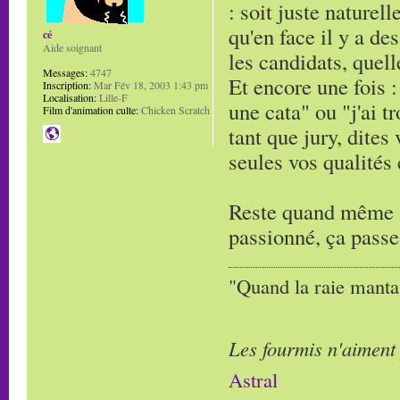
: soit juste naturell
qu'en face il y a de
cé
Aide soignant
les candidats, quell
Messages:
4747
Et encore une fois : 
Inscription:
Mar Fév 18, 2003 1:43 pm
Localisation:
Lille-F
une cata" ou "j'ai t
Film d'animation culte:
Chicken Scratch
tant que jury, dites
seules vos qualités
Reste quand même à 
passionné, ça passe
"Quand la raie manta,
Les fourmis n'aiment
Astral