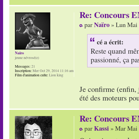
Re: Concours E
Naïro
par
» Lun Mai 
cé a écrit:
Reste quand même
Naïro
passionné, ça pa
jeune névrosé(e)
Messages:
21
Inscription:
Mer Oct 29, 2014 11:16 am
Film d'animation culte:
Lion king
Je confirme (enfin,
été des moteurs po
Re: Concours E
Kassi
par
» Mar Mai 