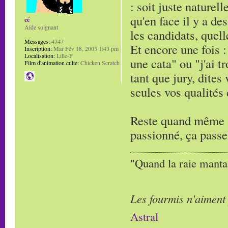
: soit juste naturell
qu'en face il y a de
cé
Aide soignant
les candidats, quell
Messages:
4747
Et encore une fois : 
Inscription:
Mar Fév 18, 2003 1:43 pm
Localisation:
Lille-F
une cata" ou "j'ai t
Film d'animation culte:
Chicken Scratch
tant que jury, dites
seules vos qualités
Reste quand même à 
passionné, ça passe
"Quand la raie manta,
Les fourmis n'aiment
Astral