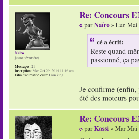
Re: Concours E
Naïro
par
» Lun Mai 
cé a écrit:
Reste quand même
Naïro
passionné, ça pa
jeune névrosé(e)
Messages:
21
Inscription:
Mer Oct 29, 2014 11:16 am
Film d'animation culte:
Lion king
Je confirme (enfin,
été des moteurs po
Re: Concours E
Kassi
par
» Mar Mai 