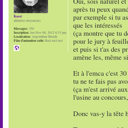
Oui, sois naturel et
après tu peux quand
par exemple si tu as
Kassi
aliéné(e) moyen(ne)
que les intéressés
Messages:
350
(ça montre que tu d
Inscription:
Jeu Nov 08, 2012 8:33 pm
Localisation:
Angoulême Breizh
pour le jury à feuill
Film d'animation culte:
Reci reci reci
et puis si t'as des 
amène les, même si 
Et à l'emca c'est 30
tu ne te fais pas avo
(ça m'est arrivé aux
l'usine au concours, 
Donc vas-y la tête 