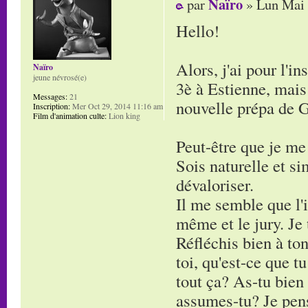
Naïro
par
» Lun Mai 
Hello!
Alors, j'ai pour l'i
Naïro
jeune névrosé(e)
3è à Estienne, mais 
Messages:
21
nouvelle prépa de G
Inscription:
Mer Oct 29, 2014 11:16 am
Film d'animation culte:
Lion king
Peut-être que je me
Sois naturelle et si
dévaloriser.
Il me semble que l'i
même et le jury. Je 
Réfléchis bien à ton
toi, qu'est-ce que t
tout ça? As-tu bien
assumes-tu? Je pense