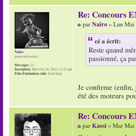
Re: Concours E
Naïro
par
» Lun Mai 
cé a écrit:
Reste quand même
Naïro
passionné, ça pa
jeune névrosé(e)
Messages:
21
Inscription:
Mer Oct 29, 2014 11:16 am
Film d'animation culte:
Lion king
Je confirme (enfin,
été des moteurs po
Re: Concours E
Kassi
par
» Mar Mai 