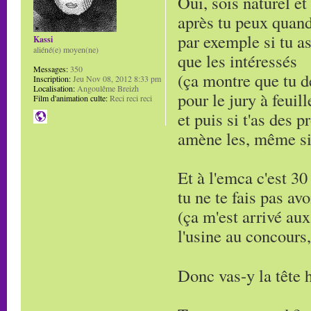
Oui, sois naturel et
après tu peux quand
par exemple si tu as
Kassi
aliéné(e) moyen(ne)
que les intéressés
Messages:
350
(ça montre que tu d
Inscription:
Jeu Nov 08, 2012 8:33 pm
Localisation:
Angoulême Breizh
pour le jury à feuill
Film d'animation culte:
Reci reci reci
et puis si t'as des 
amène les, même si 
Et à l'emca c'est 30
tu ne te fais pas avo
(ça m'est arrivé aux
l'usine au concours, 
Donc vas-y la tête 