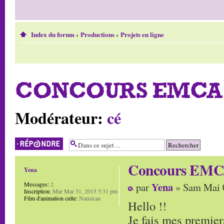
Index du forum
‹
Productions
‹
Projets en ligne
CONCOURS EMCA 
Modérateur:
cé
Répondre
Concours EMCA
Yena
Yena
Messages:
2
par
» Sam Mai 
Inscription:
Mar Mar 31, 2015 5:31 pm
Film d'animation culte:
Nausicaa
Hello !!
Je fais mes premiers