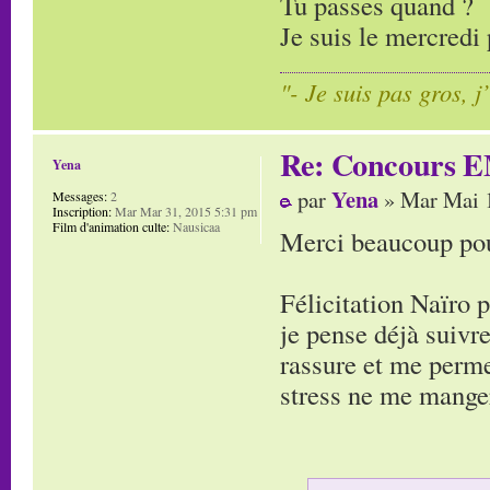
Tu passes quand ?
Je suis le mercredi 
"- Je suis pas gros, j
Re: Concours E
Yena
Yena
par
» Mar Mai 1
Messages:
2
Inscription:
Mar Mar 31, 2015 5:31 pm
Film d'animation culte:
Nausicaa
Merci beaucoup pour
Félicitation Naïro 
je pense déjà suivre
rassure et me perme
stress ne me manger