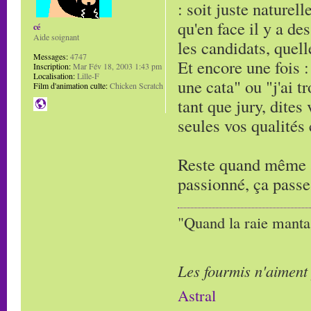
: soit juste naturell
qu'en face il y a de
cé
Aide soignant
les candidats, quell
Messages:
4747
Et encore une fois : 
Inscription:
Mar Fév 18, 2003 1:43 pm
Localisation:
Lille-F
une cata" ou "j'ai t
Film d'animation culte:
Chicken Scratch
tant que jury, dites
seules vos qualités
Reste quand même à 
passionné, ça passe
"Quand la raie manta,
Les fourmis n'aiment
Astral