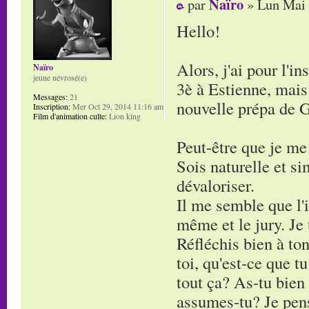
Naïro
par
» Lun Mai 
Hello!
Alors, j'ai pour l'i
Naïro
jeune névrosé(e)
3è à Estienne, mais 
Messages:
21
nouvelle prépa de G
Inscription:
Mer Oct 29, 2014 11:16 am
Film d'animation culte:
Lion king
Peut-être que je me
Sois naturelle et si
dévaloriser.
Il me semble que l'i
même et le jury. Je 
Réfléchis bien à ton
toi, qu'est-ce que t
tout ça? As-tu bien
assumes-tu? Je pense