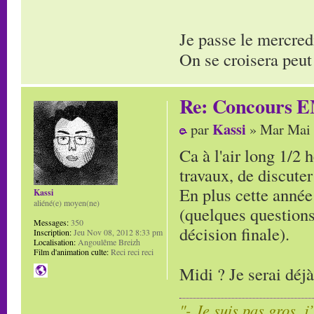
Je passe le mercred
On se croisera peut
Re: Concours E
Kassi
par
» Mar Mai 
Ca à l'air long 1/2 
travaux, de discuter
En plus cette année 
Kassi
aliéné(e) moyen(ne)
(quelques questions
Messages:
350
décision finale).
Inscription:
Jeu Nov 08, 2012 8:33 pm
Localisation:
Angoulême Breizh
Film d'animation culte:
Reci reci reci
Midi ? Je serai déj
"- Je suis pas gros, j