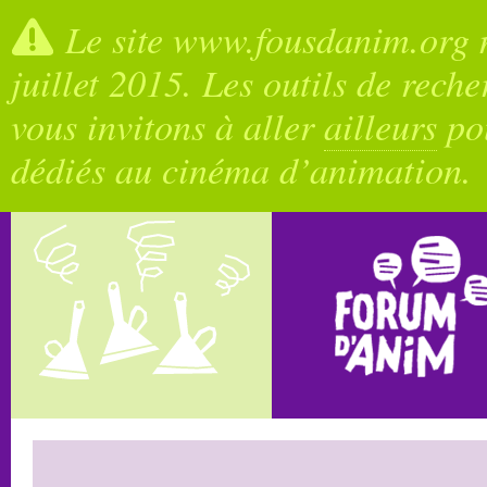
Le site www.fousdanim.org n
juillet 2015. Les outils de rech
vous invitons à aller
ailleurs
pou
dédiés au cinéma d’animation.