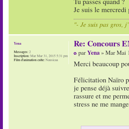
Tu passes quand ?
Je suis le mercredi 
"- Je suis pas gros, j
Re: Concours E
Yena
Yena
par
» Mar Mai 1
Messages:
2
Inscription:
Mar Mar 31, 2015 5:31 pm
Film d'animation culte:
Nausicaa
Merci beaucoup pour
Félicitation Naïro 
je pense déjà suivre
rassure et me perme
stress ne me manger