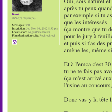
Oui, sois naturel et
après tu peux quand
par exemple si tu as
Kassi
aliéné(e) moyen(ne)
que les intéressés
Messages:
350
(ça montre que tu d
Inscription:
Jeu Nov 08, 2012 8:33 pm
Localisation:
Angoulême Breizh
pour le jury à feuill
Film d'animation culte:
Reci reci reci
et puis si t'as des 
amène les, même si 
Et à l'emca c'est 30
tu ne te fais pas avo
(ça m'est arrivé aux
l'usine au concours, 
Donc vas-y la tête 