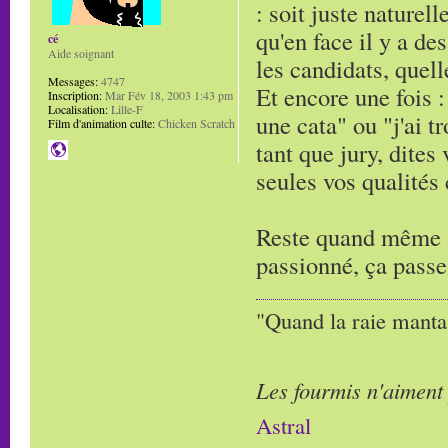
: soit juste naturell
qu'en face il y a de
cé
Aide soignant
les candidats, quell
Messages:
4747
Et encore une fois : 
Inscription:
Mar Fév 18, 2003 1:43 pm
Localisation:
Lille-F
une cata" ou "j'ai t
Film d'animation culte:
Chicken Scratch
tant que jury, dites
seules vos qualités
Reste quand même à 
passionné, ça passe
"Quand la raie manta,
Les fourmis n'aiment
Astral