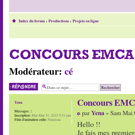
Index du forum
‹
Productions
‹
Projets en ligne
CONCOURS EMCA 
Modérateur:
cé
Répondre
Concours EMCA
Yena
Yena
Messages:
2
par
» Sam Mai 
Inscription:
Mar Mar 31, 2015 5:31 pm
Film d'animation culte:
Nausicaa
Hello !!
Je fais mes premiers