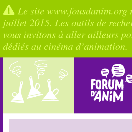
Le site www.fousdanim.org n
juillet 2015. Les outils de rech
vous invitons à aller
ailleurs
pou
dédiés au cinéma d’animation.