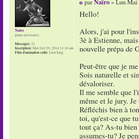
Naïro
par
» Lun Mai 
Hello!
Alors, j'ai pour l'i
Naïro
jeune névrosé(e)
3è à Estienne, mais 
Messages:
21
nouvelle prépa de G
Inscription:
Mer Oct 29, 2014 11:16 am
Film d'animation culte:
Lion king
Peut-être que je me
Sois naturelle et si
dévaloriser.
Il me semble que l'i
même et le jury. Je 
Réfléchis bien à ton
toi, qu'est-ce que t
tout ça? As-tu bien
assumes-tu? Je pense