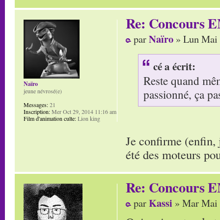
Re: Concours E
Naïro
par
» Lun Mai 
cé a écrit:
Reste quand même
Naïro
passionné, ça pa
jeune névrosé(e)
Messages:
21
Inscription:
Mer Oct 29, 2014 11:16 am
Film d'animation culte:
Lion king
Je confirme (enfin,
été des moteurs po
Re: Concours E
Kassi
par
» Mar Mai 