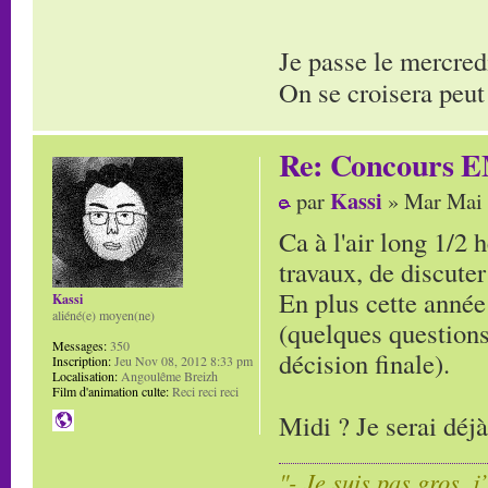
Je passe le mercred
On se croisera peut
Re: Concours E
Kassi
par
» Mar Mai 
Ca à l'air long 1/2 
travaux, de discuter
En plus cette année 
Kassi
aliéné(e) moyen(ne)
(quelques questions
Messages:
350
décision finale).
Inscription:
Jeu Nov 08, 2012 8:33 pm
Localisation:
Angoulême Breizh
Film d'animation culte:
Reci reci reci
Midi ? Je serai déj
"- Je suis pas gros, j