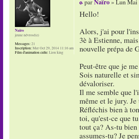
Naïro
par
» Lun Mai 
Hello!
Alors, j'ai pour l'i
Naïro
jeune névrosé(e)
3è à Estienne, mais 
Messages:
21
nouvelle prépa de G
Inscription:
Mer Oct 29, 2014 11:16 am
Film d'animation culte:
Lion king
Peut-être que je me
Sois naturelle et si
dévaloriser.
Il me semble que l'i
même et le jury. Je 
Réfléchis bien à ton
toi, qu'est-ce que t
tout ça? As-tu bien
assumes-tu? Je pense