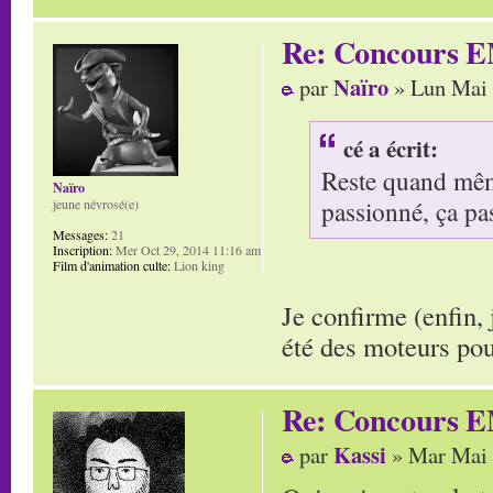
Re: Concours E
Naïro
par
» Lun Mai 
cé a écrit:
Reste quand même
Naïro
passionné, ça pa
jeune névrosé(e)
Messages:
21
Inscription:
Mer Oct 29, 2014 11:16 am
Film d'animation culte:
Lion king
Je confirme (enfin,
été des moteurs po
Re: Concours E
Kassi
par
» Mar Mai 