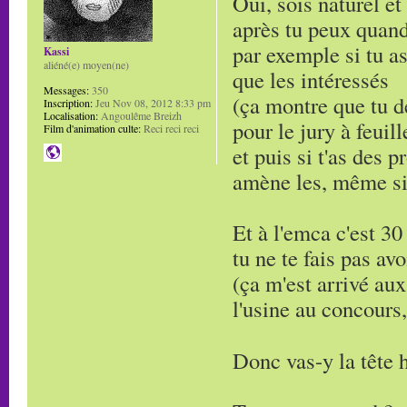
Oui, sois naturel et
après tu peux quand
par exemple si tu as
Kassi
aliéné(e) moyen(ne)
que les intéressés
Messages:
350
(ça montre que tu d
Inscription:
Jeu Nov 08, 2012 8:33 pm
Localisation:
Angoulême Breizh
pour le jury à feuill
Film d'animation culte:
Reci reci reci
et puis si t'as des 
amène les, même si 
Et à l'emca c'est 30
tu ne te fais pas avo
(ça m'est arrivé aux
l'usine au concours, 
Donc vas-y la tête 