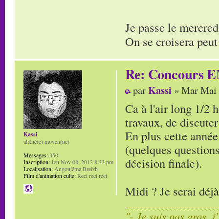
Je passe le mercred
On se croisera peut
Re: Concours E
Kassi
par
» Mar Mai 
Ca à l'air long 1/2 
travaux, de discuter
En plus cette année 
Kassi
aliéné(e) moyen(ne)
(quelques questions
Messages:
350
décision finale).
Inscription:
Jeu Nov 08, 2012 8:33 pm
Localisation:
Angoulême Breizh
Film d'animation culte:
Reci reci reci
Midi ? Je serai déj
"- Je suis pas gros, j