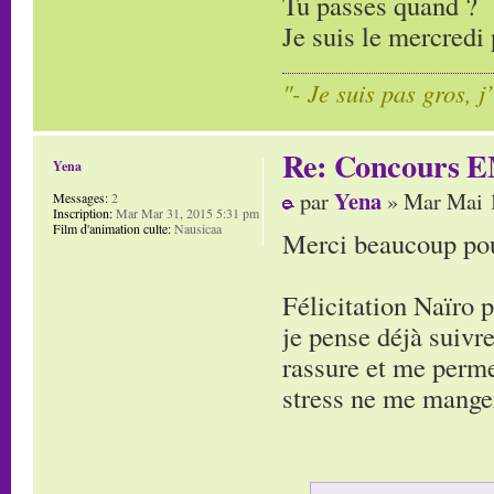
Tu passes quand ?
Je suis le mercredi 
"- Je suis pas gros, j
Re: Concours E
Yena
Yena
par
» Mar Mai 1
Messages:
2
Inscription:
Mar Mar 31, 2015 5:31 pm
Film d'animation culte:
Nausicaa
Merci beaucoup pour
Félicitation Naïro 
je pense déjà suivre
rassure et me perme
stress ne me manger