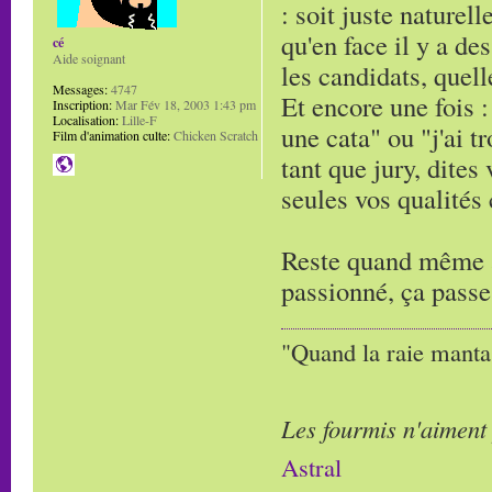
: soit juste naturell
qu'en face il y a de
cé
Aide soignant
les candidats, quell
Messages:
4747
Et encore une fois : 
Inscription:
Mar Fév 18, 2003 1:43 pm
Localisation:
Lille-F
une cata" ou "j'ai t
Film d'animation culte:
Chicken Scratch
tant que jury, dites
seules vos qualités
Reste quand même à 
passionné, ça passe
"Quand la raie manta,
Les fourmis n'aiment
Astral