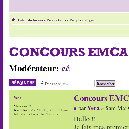
Index du forum
‹
Productions
‹
Projets en ligne
CONCOURS EMCA 
Modérateur:
cé
Répondre
Concours EMCA
Yena
Yena
Messages:
2
par
» Sam Mai 
Inscription:
Mar Mar 31, 2015 5:31 pm
Film d'animation culte:
Nausicaa
Hello !!
Je fais mes premiers