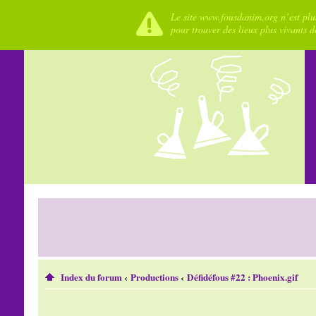
Le site www.fousdanim.org n’est plus
pour trouver des lieux plus vivants 
Index du forum
‹
Productions
‹
Défidéfous #22 : Phoenix.gif