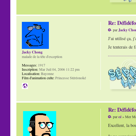
Re: Défidéfo
par
Jacky Cho
J'ai utilisé ça,
Je tenterais de 
Jacky Chong
malade de la tête d'exception
Messages:
1917
Inscription:
Mar Juil 04, 2006 11:22 pm
Localisation:
Bayonne
Film d'animation culte:
Princesse Stéréonoké
Re: Défidéfo
par
cé
» Mer Ma
Excellent, la bou