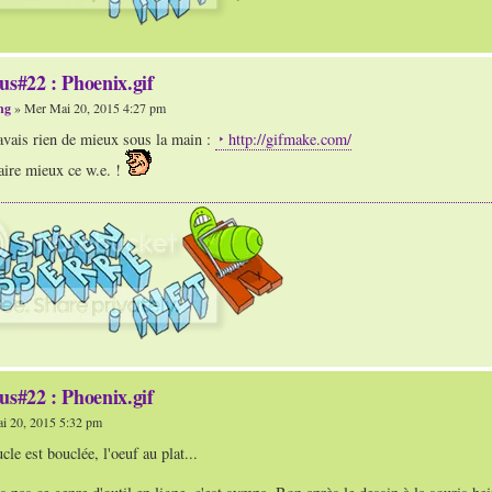
us#22 : Phoenix.gif
ng
» Mer Mai 20, 2015 4:27 pm
 j'avais rien de mieux sous la main :
http://gifmake.com/
faire mieux ce w.e. !
us#22 : Phoenix.gif
i 20, 2015 5:32 pm
cle est bouclée, l'oeuf au plat...