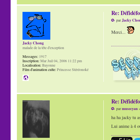
Re: Défidéfo
par
Jacky Cho
Merci...
Jacky Chong
malade de la tête d'exception
Messages:
1917
Inscription:
Mar Juil 04, 2006 11:22 pm
Localisation:
Bayonne
Film d'animation culte:
Princesse Stéréonoké
Re: Défidéfo
par
musecyan
»
ha ha jacky tu a
Lui anime à 4 o