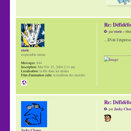
Re: Défidéfo
par
steric
» Mer
...D'où l'expres
steric
respectable zinzin
Messages:
844
Inscription:
Mer Fév 25, 2004 2:11 am
Localisation:
la tête dans les étoiles
Film d'animation culte:
le tombeau des lucioles
Re: Défidéfo
par
Jacky Cho
Jacky Chong