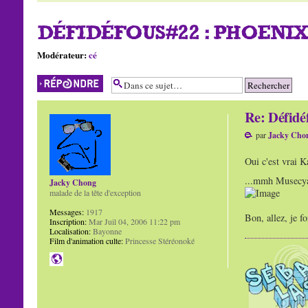
DÉFIDÉFOUS#22 : PHOENIX
Modérateur:
cé
Répondre
Re: Défidéf
par
Jacky Cho
Oui c'est vrai K
...mmh Musecyan 
Jacky Chong
malade de la tête d'exception
Messages:
1917
Bon, allez, je fo
Inscription:
Mar Juil 04, 2006 11:22 pm
Localisation:
Bayonne
Film d'animation culte:
Princesse Stéréonoké