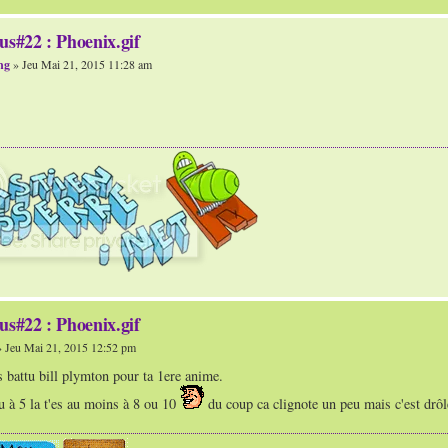
us#22 : Phoenix.gif
ng
» Jeu Mai 21, 2015 11:28 am
us#22 : Phoenix.gif
 Jeu Mai 21, 2015 12:52 pm
s battu bill plymton pour ta 1ere anime.
u à 5 la t'es au moins à 8 ou 10
du coup ca clignote un peu mais c'est drôl