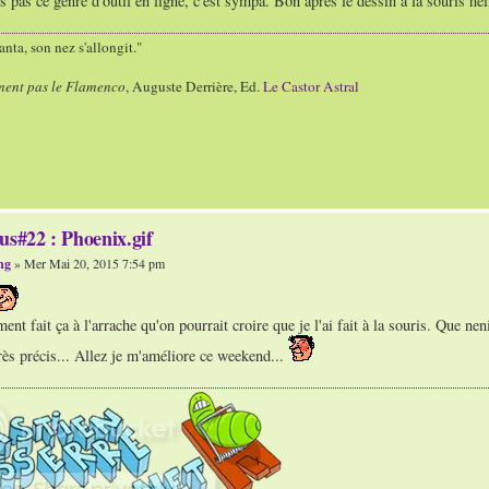
s pas ce genre d'outil en ligne, c'est sympa. Bon après le dessin à la souris hei
nta, son nez s'allongit."
ment pas le Flamenco
, Auguste Derrière, Ed.
Le Castor Astral
us#22 : Phoenix.gif
ng
» Mer Mai 20, 2015 7:54 pm
lement fait ça à l'arrache qu'on pourrait croire que je l'ai fait à la souris. Que 
très précis... Allez je m'améliore ce weekend...