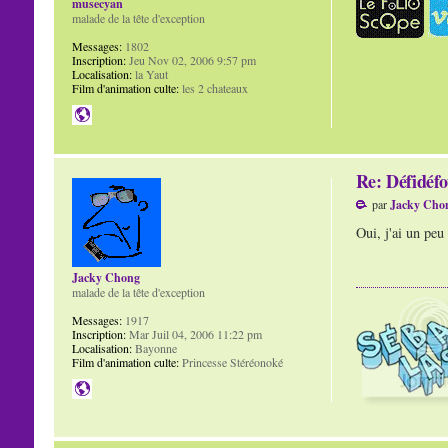
musecyan
malade de la tête d'exception
Messages:
1802
Inscription:
Jeu Nov 02, 2006 9:57 pm
Localisation:
la Yaut
Film d'animation culte:
les 2 chateaux
Re: Défidéfo
par
Jacky Cho
Oui, j'ai un peu 
Jacky Chong
malade de la tête d'exception
Messages:
1917
Inscription:
Mar Juil 04, 2006 11:22 pm
Localisation:
Bayonne
Film d'animation culte:
Princesse Stéréonoké