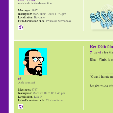
malade de la tête d'exception
Messages:
1917
Inscription:
Mar Juil 04, 2006 11:22 pm
Localisation:
Bayonne
Film d'animation culte:
Princesse Stéréonoké
Re: Défidéfo
par
cé
» Jeu Mai
Rha.. Fénix le c
"Quand la raie ma
cé
Aide soignant
Les fourmis n'ai
Messages:
4747
Inscription:
Mar Fév 18, 2003 1:43 pm
Localisation:
Lille-F
Film d'animation culte:
Chicken Scratch