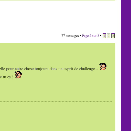
77 messages •
Page
2
sur
3
•
1
2
3
lle pour autre chose toujours dans un esprit de challenge...
e tu es !