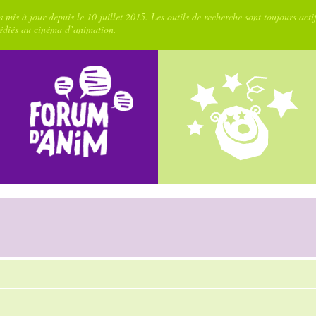
 mis à jour depuis le 10 juillet 2015. Les outils de recherche sont toujours acti
dédiés au cinéma d’animation.