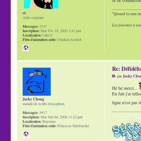
Je ne connaissai
cé
"Quand la raie ma
Aide soignant
Les fourmis n'ai
Messages:
4747
Inscription:
Mar Fév 18, 2003 1:43 pm
Localisation:
Lille-F
Film d'animation culte:
Chicken Scratch
Re: Défidéfo
par
Jacky Cho
Hé hé merci...
En fait j'ai tel
Jacky Chong
ligne n'est pas 
malade de la tête d'exception
Messages:
1917
Inscription:
Mar Juil 04, 2006 11:22 pm
Localisation:
Bayonne
Film d'animation culte:
Princesse Stéréonoké