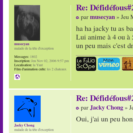
Re: Défidéfous#2
musecyan
par
» Jeu 
ha ha jacky tu as ba
Lui anime à 4 ou à 
un peu mais c'est dr
musecyan
malade de la tête d'exception
Messages:
1802
Inscription:
Jeu Nov 02, 2006 9:57 pm
Localisation:
la Yaut
Film d'animation culte:
les 2 chateaux
Re: Défidéfous#2
Jacky Chong
par
» J
Oui, j'ai un peu hont
Jacky Chong
malade de la tête d'exception