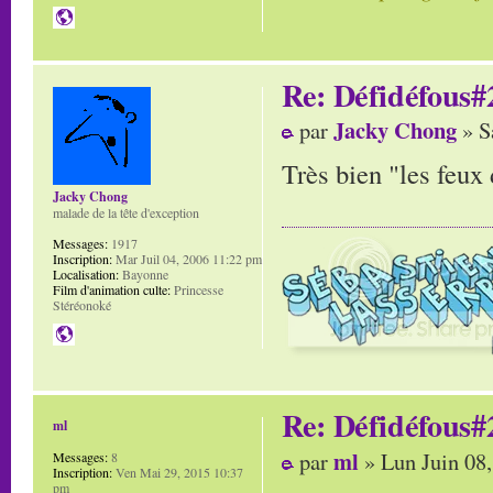
Re: Défidéfous#2
Jacky Chong
par
» S
Très bien "les feux
Jacky Chong
malade de la tête d'exception
Messages:
1917
Inscription:
Mar Juil 04, 2006 11:22 pm
Localisation:
Bayonne
Film d'animation culte:
Princesse
Stéréonoké
Re: Défidéfous#2
ml
ml
par
» Lun Juin 08
Messages:
8
Inscription:
Ven Mai 29, 2015 10:37
pm