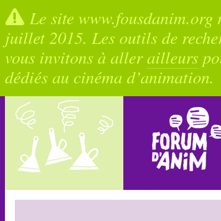
Le site www.fousdanim.org n
juillet 2015. Les outils de rech
vous invitons à aller
ailleurs
pou
dédiés au cinéma d’animation.