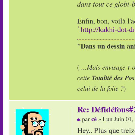
dans tout ce globi-
Enfin, bon, voilà l'ad
http://kakhi-dot-d
"Dans un dessin ani
(
...Mais envisage-t
cette
Totalité des Pos
celui de la folie ?
)
Re: Défidéfous#2
cé
par
» Lun Juin 01,
Hey.. Plus que treiz