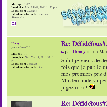
Messages:
1917
Inscription:
Mar Juil 04, 2006 11:22 pm
Localisation:
Bayonne
Film d'animation culte:
Princesse
Stéréonoké
Re: Défidéfous#2
Honey
jeune névrosé(e)
Honey
par
» Lun Mai
Messages:
19
Inscription:
Sam Mar 14, 2015 10:03
Salut je viens de d
pm
Localisation:
Bordeaux
fois que je publie u
Film d'animation culte:
Duet
mes premiers pas da
Ma demande va peut 
jugez moi !
Re: Défidéfous#2