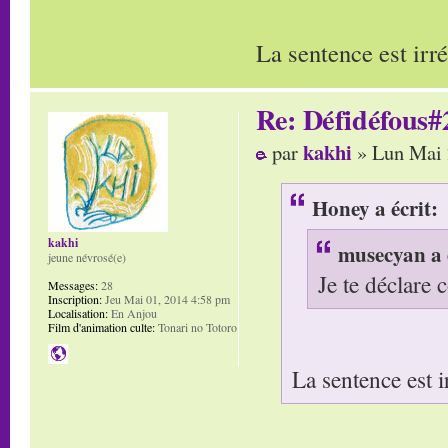
La sentence est irr
Re: Défidéfous#2
kakhi
par
» Lun Mai 
Honey a écrit:
kakhi
musecyan a 
jeune névrosé(e)
Je te déclare
Messages:
28
Inscription:
Jeu Mai 01, 2014 4:58 pm
Localisation:
En Anjou
Film d'animation culte:
Tonari no Totoro
La sentence est i