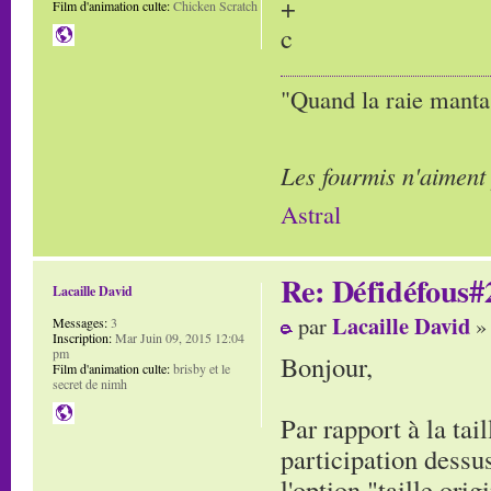
+
Film d'animation culte:
Chicken Scratch
c
"Quand la raie manta,
Les fourmis n'aiment
Astral
Re: Défidéfous#2
Lacaille David
Lacaille David
par
» 
Messages:
3
Inscription:
Mar Juin 09, 2015 12:04
pm
Bonjour,
Film d'animation culte:
brisby et le
secret de nimh
Par rapport à la tai
participation dessus
l'option "taille orig