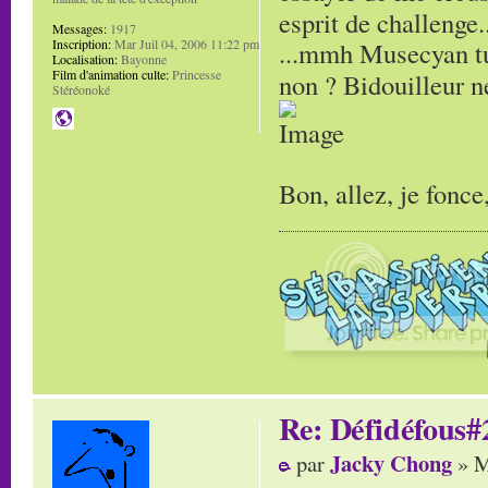
esprit de challenge.
Messages:
1917
Inscription:
Mar Juil 04, 2006 11:22 pm
...mmh Musecyan tu 
Localisation:
Bayonne
Film d'animation culte:
Princesse
non ? Bidouilleur n
Stéréonoké
Bon, allez, je fonce,
Re: Défidéfous#2
Jacky Chong
par
» M