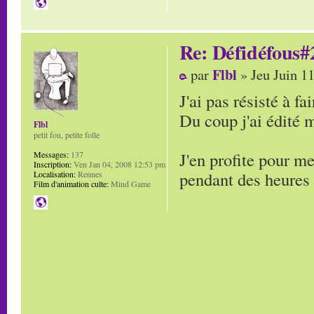
Re: Défidéfous#2
Flbl
par
» Jeu Juin 1
J'ai pas résisté à fa
Du coup j'ai édité m
Flbl
petit fou, petite folle
J'en profite pour me
Messages:
137
Inscription:
Ven Jan 04, 2008 12:53 pm
pendant des heures
Localisation:
Rennes
Film d'animation culte:
Mind Game