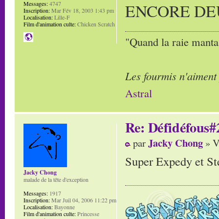
Messages:
4747
ENCORE DEU
Inscription:
Mar Fév 18, 2003 1:43 pm
Localisation:
Lille-F
Film d'animation culte:
Chicken Scratch
"Quand la raie manta,
Les fourmis n'aiment
Astral
Re: Défidéfous#2
Jacky Chong
par
» V
Super Expedy et Ste
Jacky Chong
malade de la tête d'exception
Messages:
1917
Inscription:
Mar Juil 04, 2006 11:22 pm
Localisation:
Bayonne
Film d'animation culte:
Princesse