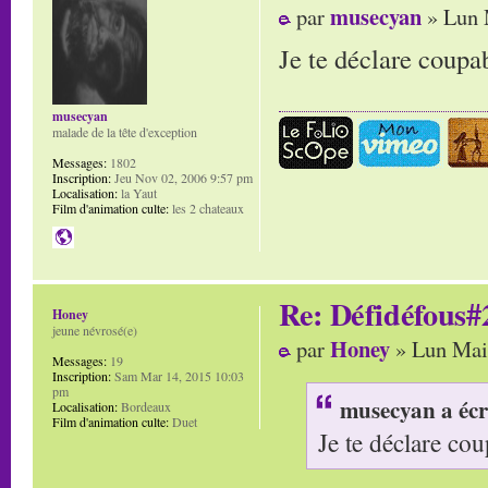
musecyan
par
» Lun 
Je te déclare coup
musecyan
malade de la tête d'exception
Messages:
1802
Inscription:
Jeu Nov 02, 2006 9:57 pm
Localisation:
la Yaut
Film d'animation culte:
les 2 chateaux
Re: Défidéfous#2
Honey
jeune névrosé(e)
Honey
par
» Lun Mai
Messages:
19
Inscription:
Sam Mar 14, 2015 10:03
pm
musecyan a écr
Localisation:
Bordeaux
Film d'animation culte:
Duet
Je te déclare c