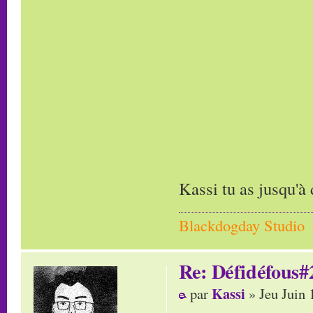
Kassi tu as jusqu'à
Blackdogday Studio
Re: Défidéfous#2
Kassi
par
» Jeu Juin 