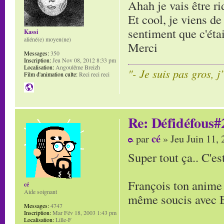
Ahah je vais être r
Et cool, je viens de
sentiment que c'étai
Kassi
aliéné(e) moyen(ne)
Merci
Messages:
350
Inscription:
Jeu Nov 08, 2012 8:33 pm
Localisation:
Angoulême Breizh
"- Je suis pas gros, j
Film d'animation culte:
Reci reci reci
Re: Défidéfous#2
cé
par
» Jeu Juin 11,
Super tout ça.. C'es
François ton anime 
cé
Aide soignant
même soucis avec Bl
Messages:
4747
Inscription:
Mar Fév 18, 2003 1:43 pm
Localisation:
Lille-F