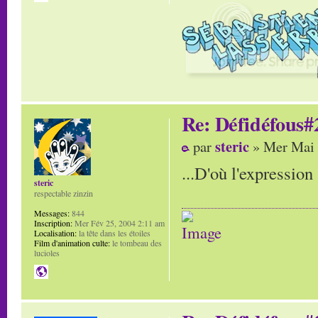
Re: Défidéfous#2
steric
par
» Mer Mai 
...D'où l'expression
steric
respectable zinzin
Messages:
844
Inscription:
Mer Fév 25, 2004 2:11 am
Localisation:
la tête dans les étoiles
Film d'animation culte:
le tombeau des
lucioles