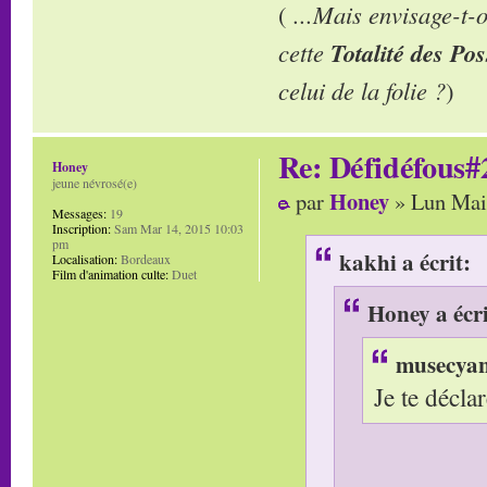
(
...Mais envisage-t
cette
Totalité des Pos
celui de la folie ?
)
Re: Défidéfous#2
Honey
jeune névrosé(e)
Honey
par
» Lun Mai
Messages:
19
Inscription:
Sam Mar 14, 2015 10:03
pm
kakhi a écrit:
Localisation:
Bordeaux
Film d'animation culte:
Duet
Honey a écri
musecyan 
Je te décl