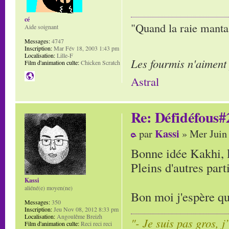
cé
"Quand la raie manta,
Aide soignant
Messages:
4747
Inscription:
Mar Fév 18, 2003 1:43 pm
Localisation:
Lille-F
Les fourmis n'aiment
Film d'animation culte:
Chicken Scratch
Astral
Re: Défidéfous#2
Kassi
par
» Mer Juin
Bonne idée Kakhi, l
Pleins d'autres part
Kassi
aliéné(e) moyen(ne)
Bon moi j'espère qu
Messages:
350
Inscription:
Jeu Nov 08, 2012 8:33 pm
Localisation:
Angoulême Breizh
"- Je suis pas gros, j
Film d'animation culte:
Reci reci reci