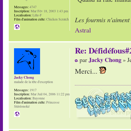
Messages:
4747
Inscription:
Mar Fév 18, 2003 1:43 pm
Localisation:
Lille-F
Les fourmis n'aiment
Film d'animation culte:
Chicken Scratch
Astral
Re: Défidéfous#2
Jacky Chong
par
» J
Merci...
Jacky Chong
malade de la tête d'exception
Messages:
1917
Inscription:
Mar Juil 04, 2006 11:22 pm
Localisation:
Bayonne
Film d'animation culte:
Princesse
Stéréonoké