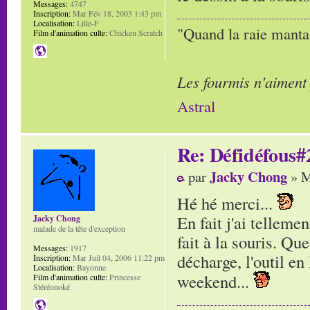
Messages:
4747
Inscription:
Mar Fév 18, 2003 1:43 pm
Localisation:
Lille-F
"Quand la raie manta,
Film d'animation culte:
Chicken Scratch
Les fourmis n'aiment
Astral
Re: Défidéfous#2
Jacky Chong
par
» M
Hé hé merci...
En fait j'ai tellemen
Jacky Chong
malade de la tête d'exception
fait à la souris. Q
Messages:
1917
décharge, l'outil en
Inscription:
Mar Juil 04, 2006 11:22 pm
Localisation:
Bayonne
weekend...
Film d'animation culte:
Princesse
Stéréonoké