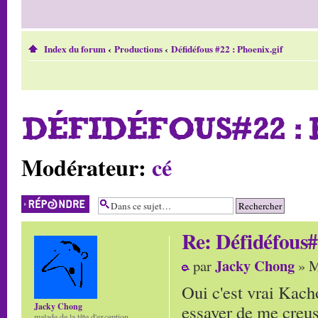
Index du forum
‹
Productions
‹
Défidéfous #22 : Phoenix.gif
DÉFIDÉFOUS#22 :
Modérateur:
cé
Répondre
Re: Défidéfous#
Jacky Chong
par
» M
Oui c'est vrai Kach
Jacky Chong
essayer de me creus
malade de la tête d'exception