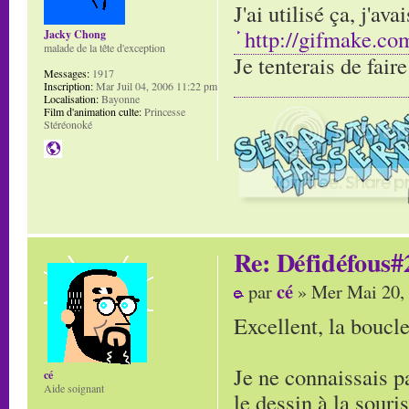
J'ai utilisé ça, j'av
http://gifmake.co
Jacky Chong
malade de la tête d'exception
Je tenterais de fair
Messages:
1917
Inscription:
Mar Juil 04, 2006 11:22 pm
Localisation:
Bayonne
Film d'animation culte:
Princesse
Stéréonoké
Re: Défidéfous#2
cé
par
» Mer Mai 20,
Excellent, la boucle 
Je ne connaissais pa
cé
Aide soignant
le dessin à la souris