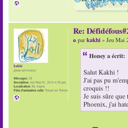
Re: Défidéfous#2
kakhi
par
» Jeu Mai 
Honey a écrit:
kakhi
Salut Kakhi !
jeune névrosé(e)
J'ai pas pu m'emp
Messages:
28
Inscription:
Jeu Mai 01, 2014 4:58 pm
croquis !!
Localisation:
En Anjou
Film d'animation culte:
Tonari no Totoro
Je suis sûre que
Phoenix, j'ai hat