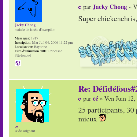
Jacky Chong
par
» V
Super chickenchris,
Jacky Chong
malade de la tête d'exception
Messages:
1917
Inscription:
Mar Juil 04, 2006 11:22 pm
Localisation:
Bayonne
Film d'animation culte:
Princesse
Stéréonoké
Re: Défidéfous#2
cé
par
» Ven Juin 12,
25 participants, 30 
mieux
cé
Aide soignant