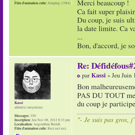
Merci beaucoup !
Film d'animation culte:
Jumping (1984)
Ca fait super plaisi
Du coup, je suis ul
la date limite. Ca 
...
Bon, d'accord, je s
Re: Défidéfous#2
Kassi
par
» Jeu Juin 
Bon malheureusement
PAS DU TOUT mes 
du coup je particip
Kassi
aliéné(e) moyen(ne)
Messages:
350
"- Je suis pas gros, j
Inscription:
Jeu Nov 08, 2012 8:33 pm
Localisation:
Angoulême Breizh
Film d'animation culte:
Reci reci reci