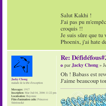
Salut Kakhi !
J'ai pas pu m'empêch
croquis !!
Je suis sûre que tu
Phoenix, j'ai hate de
Re: Défidéfous#2
Jacky Chong
par
» J
Oh ! Babass est rev
J'aime beaucoup to
Jacky Chong
malade de la tête d'exception
Messages:
1917
Inscription:
Mar Juil 04, 2006 11:22 pm
Localisation:
Bayonne
Film d'animation culte:
Princesse
Stéréonoké