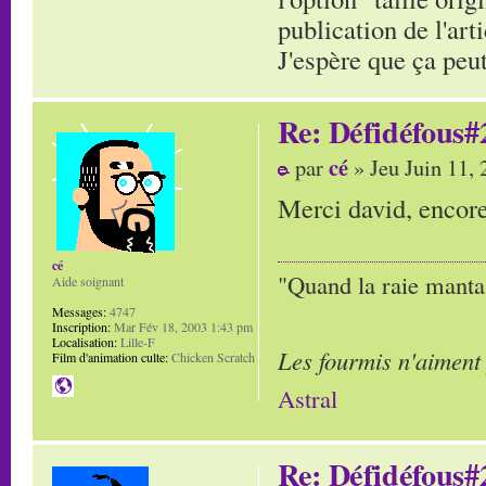
publication de l'arti
J'espère que ça peut
Re: Défidéfous#2
cé
par
» Jeu Juin 11,
Merci david, encor
cé
"Quand la raie manta,
Aide soignant
Messages:
4747
Inscription:
Mar Fév 18, 2003 1:43 pm
Localisation:
Lille-F
Les fourmis n'aiment
Film d'animation culte:
Chicken Scratch
Astral
Re: Défidéfous#2