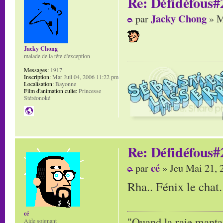
Re: Défidéfous#2
Jacky Chong
par
» M
Jacky Chong
malade de la tête d'exception
Messages:
1917
Inscription:
Mar Juil 04, 2006 11:22 pm
Localisation:
Bayonne
Film d'animation culte:
Princesse
Stéréonoké
Re: Défidéfous#2
cé
par
» Jeu Mai 21, 
Rha.. Fénix le chat.
cé
"Quand la raie manta,
Aide soignant