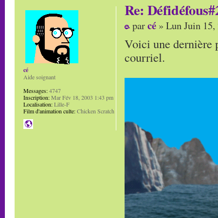
Re: Défidéfous#2
cé
par
» Lun Juin 15,
Voici une dernière 
courriel.
cé
Aide soignant
Messages:
4747
Inscription:
Mar Fév 18, 2003 1:43 pm
Localisation:
Lille-F
Film d'animation culte:
Chicken Scratch