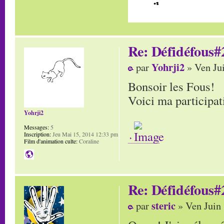
Re: Défidéfous#2
Yohrji2
par
» Ven Ju
Bonsoir les Fous!
Voici ma participat
Yohrji2
Messages:
5
Inscription:
Jeu Mai 15, 2014 12:33 pm
Film d'animation culte:
Coraline
Re: Défidéfous#2
steric
par
» Ven Juin 