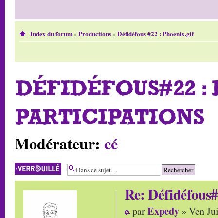
Index du forum
‹
Productions
‹
Défidéfous #22 : Phoenix.gif
DÉFIDÉFOUS#22 :
PARTICIPATIONS
Modérateur:
cé
Sujet verrouillé
Re: Défidéfous#
Expedy
par
» Ven Jui