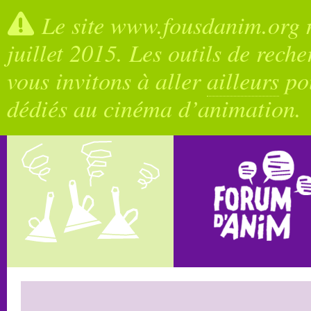
Le site www.fousdanim.org n
juillet 2015. Les outils de rech
vous invitons à aller
ailleurs
pou
dédiés au cinéma d’animation.