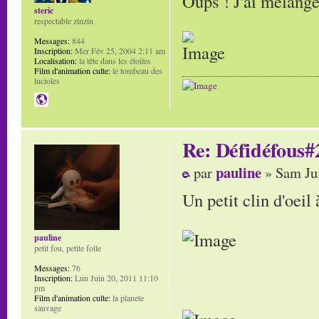
Oups ! J'ai mélangé
steric
respectable zinzin
Messages:
844
Inscription:
Mer Fév 25, 2004 2:11 am
Localisation:
la tête dans les étoiles
Film d'animation culte:
le tombeau des
lucioles
Re: Défidéfous#2
pauline
par
» Sam Jui
Un petit clin d'oei
pauline
petit fou, petite folle
Messages:
76
Inscription:
Lun Juin 20, 2011 11:10
pm
Film d'animation culte:
la planete
sauvage