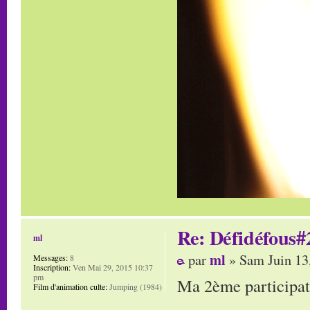
Re: Défidéfous#2
ml
ml
par
» Sam Juin 13
Messages:
8
Inscription:
Ven Mai 29, 2015 10:37
pm
Ma 2ème participati
Film d'animation culte:
Jumping (1984)