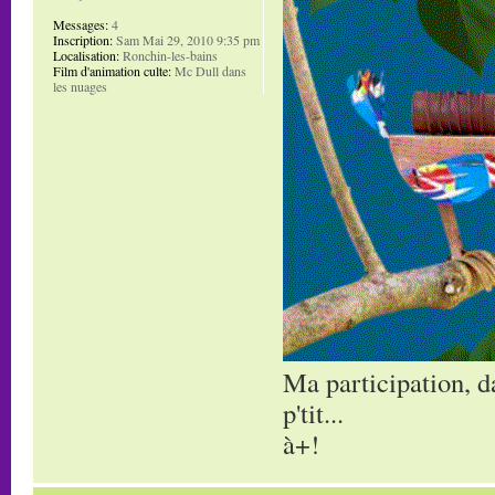
Messages:
4
Inscription:
Sam Mai 29, 2010 9:35 pm
Localisation:
Ronchin-les-bains
Film d'animation culte:
Mc Dull dans
les nuages
Ma participation, d
p'tit...
à+!