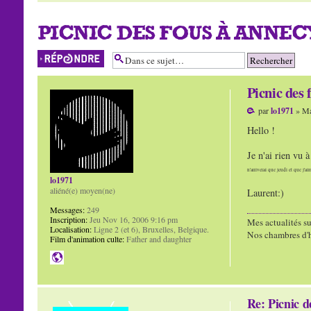
PICNIC DES FOUS À ANNEC
Répondre
Picnic des 
par
lo1971
» Ma
Hello !
Je n'ai rien vu 
n'arriverai que jeudi et que j'ai
lo1971
aliéné(e) moyen(ne)
Laurent:)
Messages:
249
Inscription:
Jeu Nov 16, 2006 9:16 pm
Mes actualités su
Localisation:
Ligne 2 (et 6), Bruxelles, Belgique.
Nos chambres d'h
Film d'animation culte:
Father and daughter
Re: Picnic d