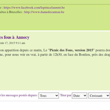
r :
https://www.facebook.com/leprincelaurent.be
ôtes à Bruxelles :
http://www.damedecarreau.be
es fous à Annecy
uin 17, 2015 9:11 am
Picnic des Fous, version 2015
 son apparition depuis ce matin, Le "
" pourra do
c, pour nous voir en vrai, à partir de 12h30, en face du Bonlieu, près des dra
r les messages postés depuis:
Trier par