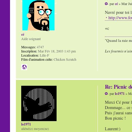
par
cé
» Mar Jui
Navré pour toi l
http://www.f
+c
cé
Aide soignant
"Quand la raie ma
Messages:
4747
Les fourmis n'ai
Inscription:
Mar Fév 18, 2003 1:43 pm
Localisation:
Lille-F
Film d'animation culte:
Chicken Scratch
Re: Picnic d
par
lo1971
» Ma
Merci Cé pour l'
Dommage... ce s
Puis j'aurai san
Bon picnic !
lo1971
Laurent:)
aliéné(e) moyen(ne)