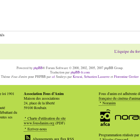
tés
L’équipe du fo
Powered by
phpBB
® Forum Software © 2000, 2002, 2005, 2007 phpBB Group.
Traduction par
phpBB-fr.com
Fous d'anim
Thème
pour PHPBB par
cé
Smileys par
Krocui
,
Sebastien Lasserre
et
Florentine Grelier
e loi 1901
Association Fous d'Anim
Fous d'anim est adhérente 
Maison des associations
française du cinéma d'anima
24, place de la liberté
Noranim
auté
59100 Roubaix
débattant du
outes ses
Charte d'utilisation du site
www.fousdanim.org
(PDF)
Ecrivez-nous
Programmation réalisée par
Abonnements aux flux RSS
Nicolas Gressard