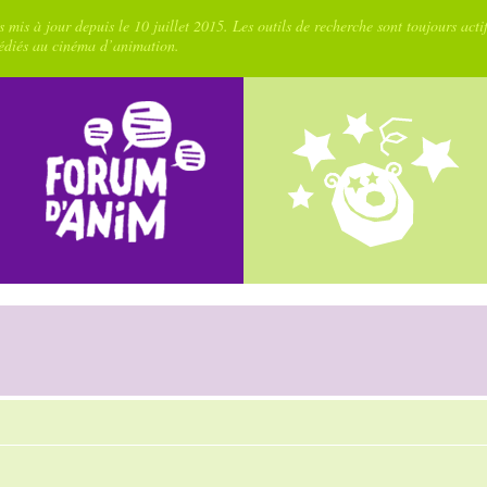
 mis à jour depuis le 10 juillet 2015. Les outils de recherche sont toujours acti
dédiés au cinéma d’animation.