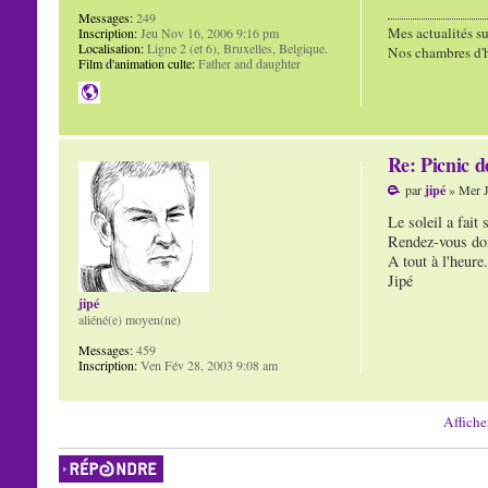
Messages:
249
Mes actualités su
Inscription:
Jeu Nov 16, 2006 9:16 pm
Localisation:
Ligne 2 (et 6), Bruxelles, Belgique.
Nos chambres d'h
Film d'animation culte:
Father and daughter
Re: Picnic d
par
jipé
» Mer J
Le soleil a fait
Rendez-vous don
A tout à l'heure.
Jipé
jipé
aliéné(e) moyen(ne)
Messages:
459
Inscription:
Ven Fév 28, 2003 9:08 am
Affiche
Répondre