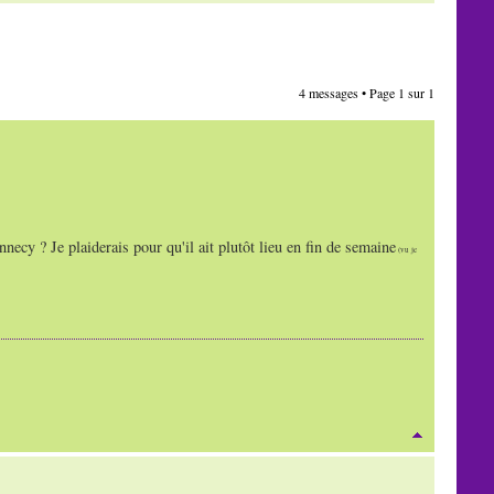
4 messages • Page
1
sur
1
nnecy ? Je plaiderais pour qu'il ait plutôt lieu en fin de semaine
(vu je