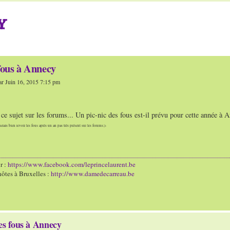
Y
fous à Annecy
r Juin 16, 2015 7:15 pm
à ce sujet sur les forums... Un pic-nic des fous est-il prévu pour cette année à A
merais bien revoir les fous après un an pas très présent sur les forums;)-
r :
https://www.facebook.com/leprincelaurent.be
ôtes à Bruxelles :
http://www.damedecarreau.be
es fous à Annecy