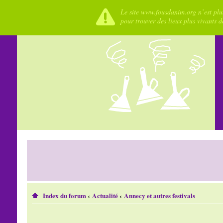
Le site www.fousdanim.org n’est plus
pour trouver des lieux plus vivants 
Index du forum
‹
Actualité
‹
Annecy et autres festivals