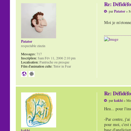
Re: Défidéfo
par
Patator
» M
Moi je m'etonne
Patator
respectable zinzin
Messages:
717
Inscription:
Sam Fév 11, 2006 2:10 pm
Localisation:
Pantruche ou presque
Film d'animation culte:
Tutor in Fear
Re: Défidéfo
par
kakhi
» Mer
Heu... pour l'in
-Par contre, j'a
pour moi, c'est 
base d'anglicism
kakhi