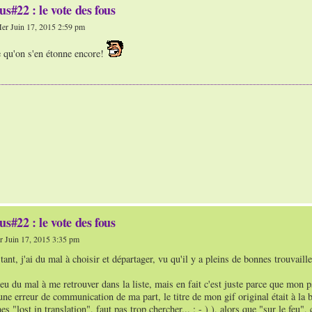
us#22 : le vote des fous
er Juin 17, 2015 2:59 pm
 qu'on s'en étonne encore!
us#22 : le vote des fous
 Juin 17, 2015 3:35 pm
stant, j'ai du mal à choisir et départager, vu qu'il y a pleins de bonnes trouvai
i eu du mal à me retrouver dans la liste, mais en fait c'est juste parce que mon 
une erreur de communication de ma part, le titre de mon gif original était à l
es "lost in translation", faut pas trop chercher... ; - ) ), alors que "sur le feu"