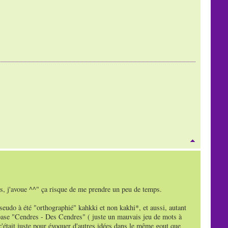
lles, j'avoue ^^" ça risque de me prendre un peu de temps.
pseudo à été "orthographié" kahkki et non kakhi*, et aussi, autant
a base "Cendres - Des Cendres" ( juste un mauvais jeu de mots à
, c'était juste pour évoquer d'autres idées dans le même gout que