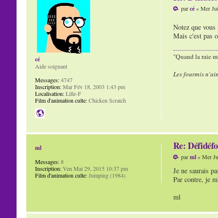
par
cé
» Mer Jui
Notez que vous p
Mais c'est pas o
"Quand la raie ma
cé
Aide soignant
Les fourmis n'ai
Messages:
4747
Inscription:
Mar Fév 18, 2003 1:43 pm
Localisation:
Lille-F
Film d'animation culte:
Chicken Scratch
Re: Défidéfo
ml
par
ml
» Mer Ju
Messages:
8
Inscription:
Ven Mai 29, 2015 10:37 pm
Je ne saurais pa
Film d'animation culte:
Jumping (1984)
Par contre, je m
ml