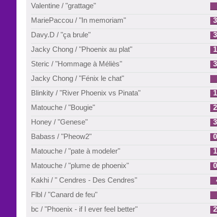
Valentine / "grattage"
MariePaccou / "In memoriam"
3
Davy.D / "ça brule"
3
Jacky Chong / "Phoenix au plat"
1
Steric / "Hommage à Méliès"
3
Jacky Chong / "Fénix le chat"
Blinkity / "River Phoenix vs Pinata"
1
Matouche / "Bougie"
2
Honey / "Genese"
3
Babass / "Pheow2"
0
Matouche / "pate à modeler"
1
Matouche / "plume de phoenix"
0
Kakhi / " Cendres - Des Cendres"
Flbl / "Canard de feu"
bc / "Phoenix - if I ever feel better"
2