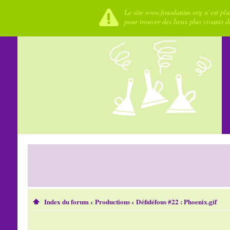
Le site www.fousdanim.org n’est plus
pour trouver des lieux plus vivants 
Index du forum
‹
Productions
‹
Défidéfous #22 : Phoenix.gif