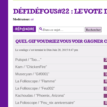
DÉFIDÉFOUS#22 : LE VOTE 
Modérateur:
cé
Répondre
QUEL GIF VOUDRIEZ VOUS VOIR GAGNER C
Le sondage s’est terminé le Dim Juin 28, 2015 8:47 pm
Pulspot / "Too…"
3
Kam / "ChickenFire"
Musecyan / "Gif0001"
1
La Follioscope / "Flamme"
0
La Follioscope / "Feu002"
1
Kachoudas / "Phoenix, Arizona"
La Folioscope / "Feu_nix anniversaire"
0