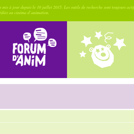
 mis à jour depuis le 10 juillet 2015. Les outils de recherche sont toujours acti
dédiés au cinéma d’animation.