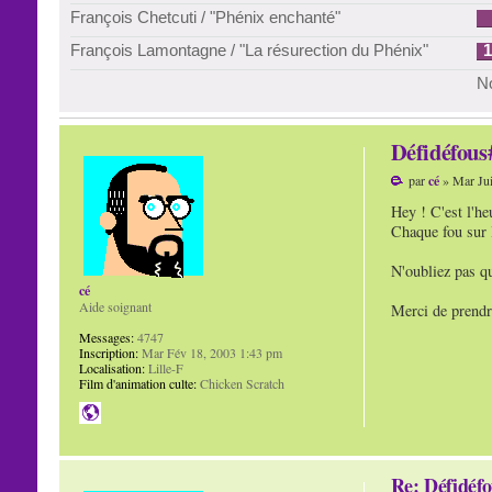
François Chetcuti / "Phénix enchanté"
François Lamontagne / "La résurection du Phénix"
1
No
Défidéfous#
par
cé
» Mar Jui
Hey ! C'est l'he
Chaque fou sur 
N'oubliez pas qu
cé
Aide soignant
Merci de prendre
Messages:
4747
Inscription:
Mar Fév 18, 2003 1:43 pm
Localisation:
Lille-F
Film d'animation culte:
Chicken Scratch
Re: Défidéfo