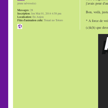
j'avais pour d'a
jeune névrosé(e)
Messages:
28
Bon, voilà, juste
Inscription:
Jeu Mai 01, 2014 4:58 pm
Localisation:
En Anjou
Film d'animation culte:
Tonari no Totoro
* A force de voi
(c)k(h) que des