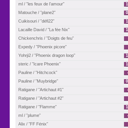
ml / "les feux de l'amour"
1
Matouche / "plane2"
0
Cuikisouri / "défi22"
1
Lacaille David / "La fée Nix"
1
Chickenchris / "Doigts de feu"
Expedy / "Phoenix picore"
Yohrji2 / "Phoenix dragon loop"
1
steric / "Icare Phoenix"
1
Pauline / "Hitchcock"
Pauline / "Muybridge"
0
Ratigane / "Artichaut #1"
Ratigane / "Artichaut #2"
Ratigane / "Flamme"
1
ml / "plume"
Alix / "FF Fénix"