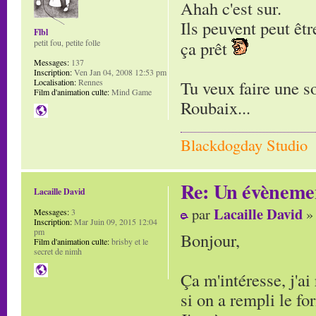
Ahah c'est sur.
Ils peuvent peut êtr
Flbl
petit fou, petite folle
ça prêt
Messages:
137
Inscription:
Ven Jan 04, 2008 12:53 pm
Localisation:
Rennes
Tu veux faire une so
Film d'animation culte:
Mind Game
Roubaix...
Blackdogday Studio
Re: Un évènemen
Lacaille David
Lacaille David
par
» 
Messages:
3
Inscription:
Mar Juin 09, 2015 12:04
pm
Bonjour,
Film d'animation culte:
brisby et le
secret de nimh
Ça m'intéresse, j'ai
si on a rempli le fo