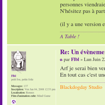
personnes viendraie
N'hésitez pas à part
(il y a une version 
A Table !
Re: Un évènemen
Flbl
par
» Lun Juin 2
Arf je serai bien ve
En tout cas c'est un
Flbl
petit fou, petite folle
Blackdogday Studio
Messages:
137
Inscription:
Ven Jan 04, 2008 12:53 pm
Localisation:
Rennes
Film d'animation culte:
Mind Game