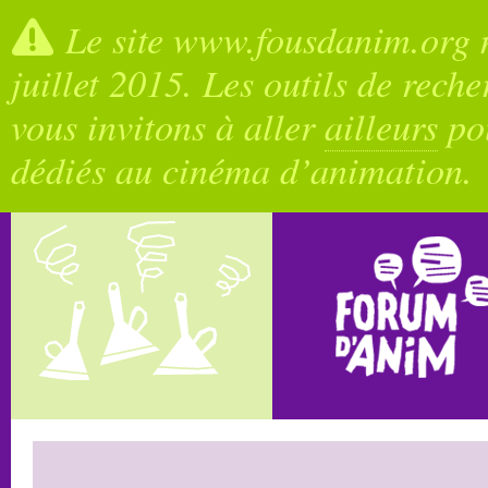
Le site www.fousdanim.org n
juillet 2015. Les outils de rech
vous invitons à aller
ailleurs
pou
dédiés au cinéma d’animation.