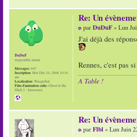
Re: Un évènemen
DuDuF
par
» Lun Jui
J'ai déjà des répon
DuDuF
respectable zinzin
Rennes, c'est pas si 
Messages:
647
Inscription:
Mer Déc 10, 2008 10:16
am
A Table !
Localisation:
Wasquehal
Film d'animation culte:
Ghost in the
Shell 2 - Innocence
Re: Un évènemen
Flbl
par
» Lun Juin 2