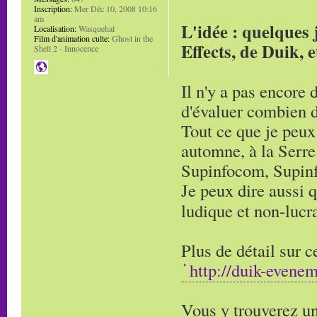
Inscription:
Mer Déc 10, 2008 10:16
am
L'idée : quelques 
Localisation:
Wasquehal
Film d'animation culte:
Ghost in the
Effects, de Duik, 
Shell 2 - Innocence
Il n'y a pas encore 
d'évaluer combien d
Tout ce que je peux 
automne, à la Serr
Supinfocom, Supinfo
Je peux dire aussi q
ludique et non-lucr
Plus de détail sur c
http://duik-evenem
Vous y trouverez un