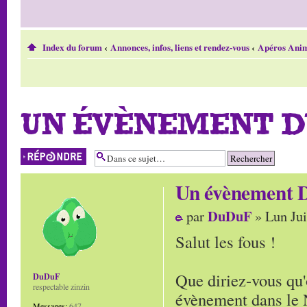
Index du forum
‹
Annonces, infos, liens et rendez-vous
‹
Apéros Anim
UN ÉVÈNEMENT DU
Répondre
Un évènement D
DuDuF
par
» Lun Jui
Salut les fous !
Que diriez-vous qu'
DuDuF
respectable zinzin
évènement dans le 
Messages:
647