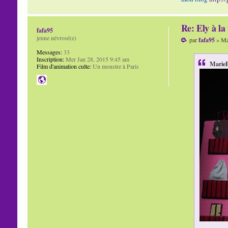
Re: Ely à la 
fafa95
jeune névrosé(e)
par
fafa95
» Mar
Messages:
33
Inscription:
Mer Jan 28, 2015 9:45 am
MarieP
Film d'animation culte:
Un monstre à Paris