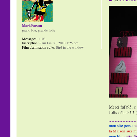
MariePaccou
grand fou, grande folle
Messages:
1103
Inscription:
Sam Jan 30, 2010 1:25 pm
Film d'animation culte:
Bird in the window
Merci fafa95, c 
Jolis débuts!!! 
mon site perso
h
la Maison aux mi
mon blog
http:/