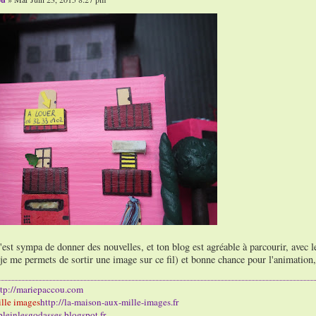
'est sympa de donner des nouvelles, et ton blog est agréable à parcourir, avec les
(je me permets de sortir une image sur ce fil) et bonne chance pour l'animation,
ttp://mariepaccou.com
lle images
http://la-maison-aux-mille-images.fr
/pleinlesgodasses.blogspot.fr