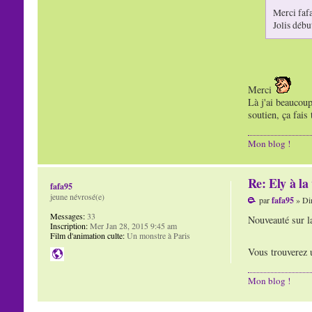
Merci fafa
Jolis débu
Merci
Là j'ai beaucoup
soutien, ça fais 
Mon blog !
Re: Ely à la 
fafa95
jeune névrosé(e)
par
fafa95
» Di
Messages:
33
Nouveauté sur l
Inscription:
Mer Jan 28, 2015 9:45 am
Film d'animation culte:
Un monstre à Paris
Vous trouverez u
Mon blog !