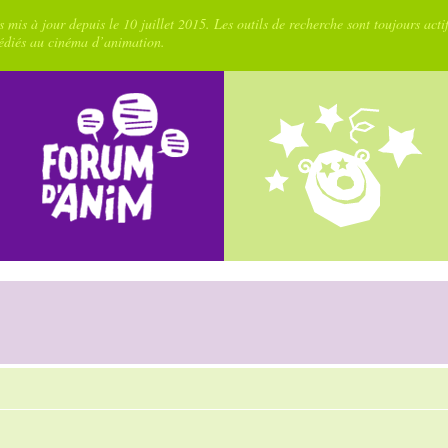
 mis à jour depuis le 10 juillet 2015. Les outils de recherche sont toujours acti
dédiés au cinéma d’animation.