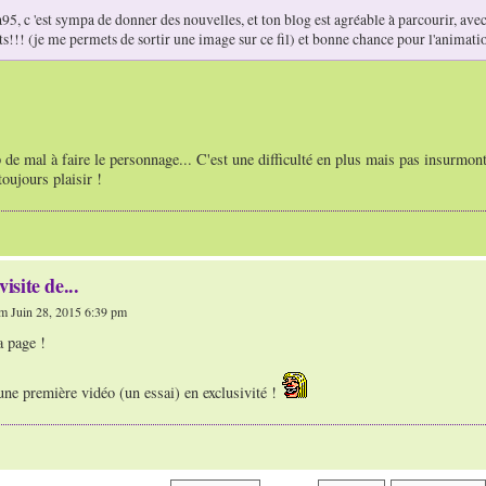
95, c 'est sympa de donner des nouvelles, et ton blog est agréable à parcourir, avec le
ts!!! (je me permets de sortir une image sur ce fil) et bonne chance pour l'animati
 de mal à faire le personnage... C'est une difficulté en plus mais pas insurmont
toujours plaisir !
visite de...
m Juin 28, 2015 6:39 pm
a page !
ne première vidéo (un essai) en exclusivité !