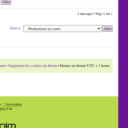
4 messages • Page
1
sur
1
Aller à:
rum
•
Supprimer les cookies du forum
• Heures au format UTC + 1 heure
de
l'association
tion
et de