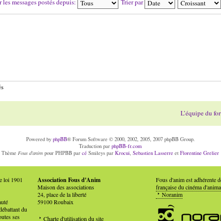
r les messages postés depuis:
Trier par
és
L’équipe du fo
Powered by
phpBB
® Forum Software © 2000, 2002, 2005, 2007 phpBB Group.
Traduction par
phpBB-fr.com
Fous d'anim
Thème
pour PHPBB par
cé
Smileys par
Krocui
,
Sebastien Lasserre
et
Florentine Grelier
e loi 1901
Association Fous d'Anim
Fous d'anim est adhérente 
Maison des associations
française du cinéma d'anima
24, place de la liberté
Noranim
auté
59100 Roubaix
débattant du
outes ses
Charte d'utilisation du site