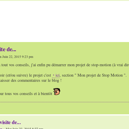
te de...
 Juin 22, 2015 9:23 pm
 tout vos conseils, j'ai enfin pu démarrer mon projet de stop-motion (à vrai di
oir (et/ou suivre) le projet c'est
ici
, section " Mon projet de Stop Motion ".
laisser des commentaires sur le blog !
r tous vos conseils et à bientôt
visite de...
ou
» Mar Juin 23, 2015 8:27 pm