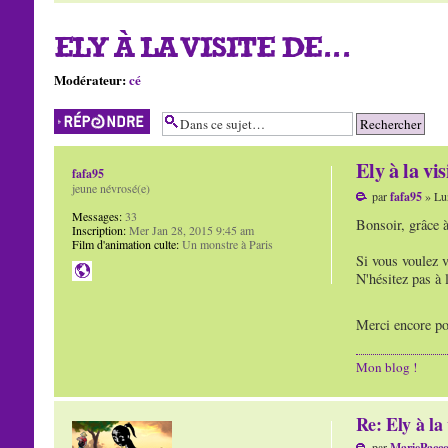
ELY À LA VISITE DE...
Modérateur:
cé
Répondre
Ely à la visi
fafa95
jeune névrosé(e)
par
fafa95
» Lun
Messages:
33
Bonsoir, grâce à
Inscription:
Mer Jan 28, 2015 9:45 am
Film d'animation culte:
Un monstre à Paris
Si vous voulez v
N'hésitez pas à 
Merci encore pou
Mon blog !
Re: Ely à la 
par
MariePacc