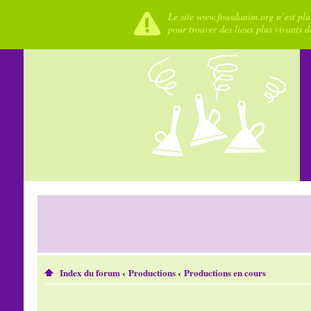
Le site www.fousdanim.org n’est plus
pour trouver des lieux plus vivants 
Index du forum
‹
Productions
‹
Productions en cours