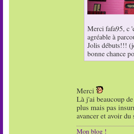
Merci fafa95, c 
agréable à parcour
Jolis débuts!!! (
bonne chance pou
Merci
Là j'ai beaucoup de 
plus mais pas insur
avancer et avoir du s
Mon blog !