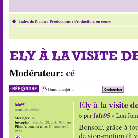
Index du forum
‹
Productions
‹
Productions en cours
ELY À LA VISITE DE
Modérateur:
cé
Répondre
Ely à la visite de
fafa95
jeune névrosé(e)
fafa95
par
» Lun Juin
Messages:
33
Inscription:
Mer Jan 28, 2015 9:45 am
Bonsoir, grâce à tou
Film d'animation culte:
Un monstre à
Paris
de stop-motion (à v