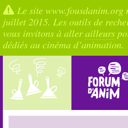
Le site www.fousdanim.org n
juillet 2015. Les outils de rech
vous invitons à aller
ailleurs
pou
dédiés au cinéma d’animation.