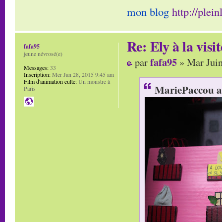
mon blog
http://plei
Re: Ely à la visit
fafa95
jeune névrosé(e)
fafa95
par
» Mar Juin
Messages:
33
Inscription:
Mer Jan 28, 2015 9:45 am
Film d'animation culte:
Un monstre à
MariePaccou a 
Paris