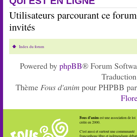
QUI EST EN LIGNE
Utilisateurs parcourant ce forum:
invités
Index du forum
Powered by
phpBB
® Forum Softwa
Traduction
Thème
Fous d'anim
pour PHPBB pa
Flore
Fous d'anim
est une association de loi
créée en 2000.
C'est aussi et surtout une communauté
francophone libre et indépendante débat