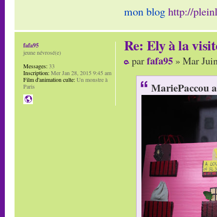
mon blog
http://plei
Re: Ely à la visit
fafa95
jeune névrosé(e)
fafa95
par
» Mar Juin
Messages:
33
Inscription:
Mer Jan 28, 2015 9:45 am
Film d'animation culte:
Un monstre à
MariePaccou a 
Paris