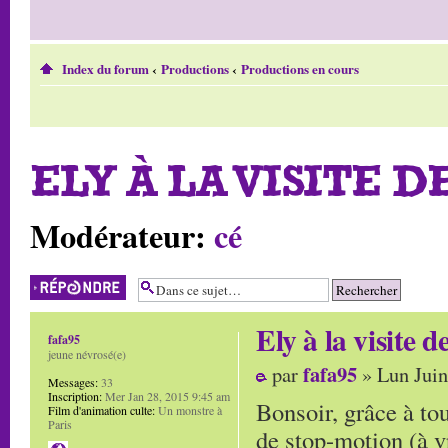
Index du forum
‹
Productions
‹
Productions en cours
ELY À LA VISITE DE
Modérateur:
cé
Répondre
Ely à la visite de
fafa95
jeune névrosé(e)
fafa95
par
» Lun Juin
Messages:
33
Inscription:
Mer Jan 28, 2015 9:45 am
Bonsoir, grâce à tou
Film d'animation culte:
Un monstre à
Paris
de stop-motion (à v