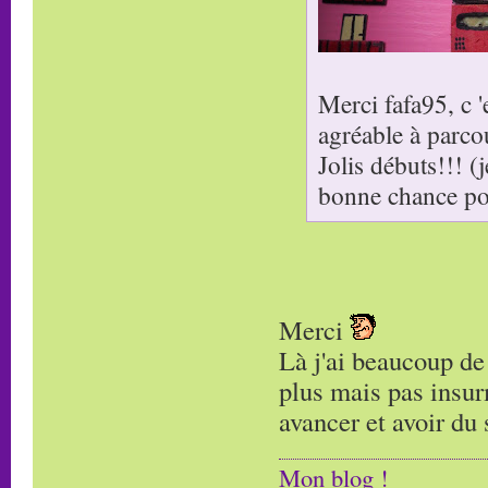
Merci fafa95, c 
agréable à parcour
Jolis débuts!!! (
bonne chance pou
Merci
Là j'ai beaucoup de 
plus mais pas insur
avancer et avoir du s
Mon blog !