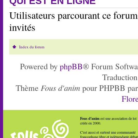
QUI EST EN LIGNE
Utilisateurs parcourant ce forum:
invités
Index du forum
Powered by
phpBB
® Forum Softwa
Traduction
Thème
Fous d'anim
pour PHPBB pa
Flore
Fous d'anim
est une association de loi
créée en 2000.
C'est aussi et surtout une communauté
francophone libre et indépendante débat