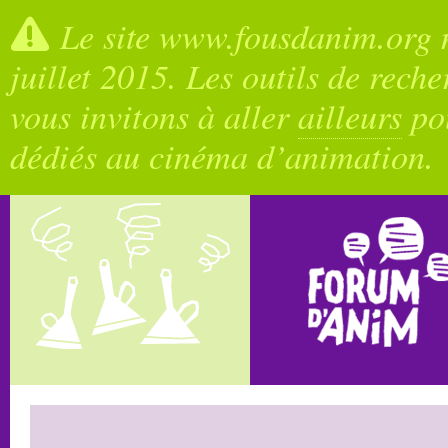
Le site www.fousdanim.org n
juillet 2015. Les outils de rech
vous invitons à aller
ailleurs
pou
dédiés au cinéma d’animation.