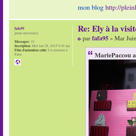
mon blog
http://plei
Re: Ely à la visit
fafa95
jeune névrosé(e)
fafa95
par
» Mar Juin
Messages:
33
Inscription:
Mer Jan 28, 2015 9:45 am
Film d'animation culte:
Un monstre à
MariePaccou a 
Paris