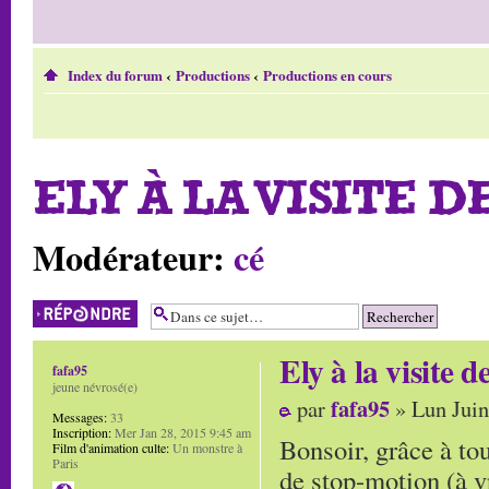
Index du forum
‹
Productions
‹
Productions en cours
ELY À LA VISITE DE
Modérateur:
cé
Répondre
Ely à la visite de
fafa95
jeune névrosé(e)
fafa95
par
» Lun Juin
Messages:
33
Inscription:
Mer Jan 28, 2015 9:45 am
Bonsoir, grâce à tou
Film d'animation culte:
Un monstre à
Paris
de stop-motion (à v