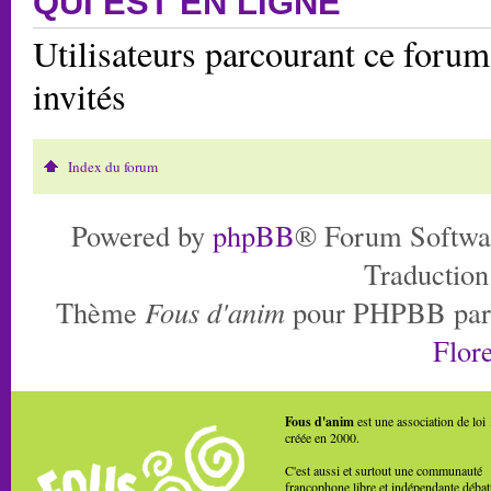
QUI EST EN LIGNE
Utilisateurs parcourant ce forum:
invités
Index du forum
Powered by
phpBB
® Forum Softwa
Traduction
Thème
Fous d'anim
pour PHPBB pa
Flore
Fous d'anim
est une association de loi
créée en 2000.
C'est aussi et surtout une communauté
francophone libre et indépendante débat