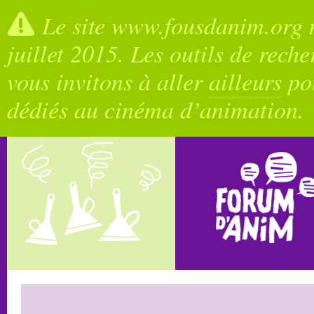
Le site www.fousdanim.org n
juillet 2015. Les outils de rech
vous invitons à aller
ailleurs
pou
dédiés au cinéma d’animation.