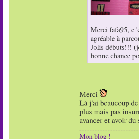
Merci fafa95, c 
agréable à parcour
Jolis débuts!!! (
bonne chance pou
Merci
Là j'ai beaucoup de 
plus mais pas insur
avancer et avoir du s
Mon blog !