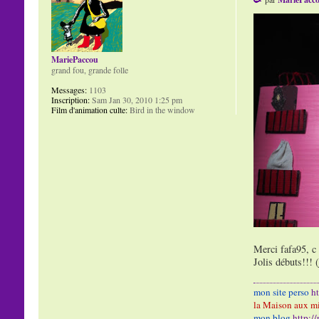
MariePaccou
grand fou, grande folle
Messages:
1103
Inscription:
Sam Jan 30, 2010 1:25 pm
Film d'animation culte:
Bird in the window
Merci fafa95, c 
Jolis débuts!!! 
mon site perso
h
la Maison aux mi
mon blog
http:/