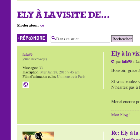
ELY À LA VISITE DE...
Modérateur:
cé
Répondre
Ely à la visi
fafa95
jeune névrosé(e)
par
fafa95
» Lun
Messages:
33
Bonsoir, grâce à
Inscription:
Mer Jan 28, 2015 9:45 am
Film d'animation culte:
Un monstre à Paris
Si vous voulez v
N'hésitez pas à 
Merci encore pou
Mon blog !
Re: Ely à la 
par
MariePacc