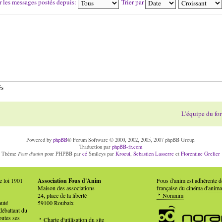
r les messages postés depuis:
Trier par
és
L’équipe du fo
Powered by
phpBB
® Forum Software © 2000, 2002, 2005, 2007 phpBB Group.
Traduction par
phpBB-fr.com
Fous d'anim
Thème
pour PHPBB par
cé
Smileys par
Krocui
,
Sebastien Lasserre
et
Florentine Grelier
e loi 1901
Association Fous d'Anim
Fous d'anim est adhérente 
Maison des associations
française du cinéma d'anima
24, place de la liberté
Noranim
auté
59100 Roubaix
débattant du
outes ses
Charte d'utilisation du site