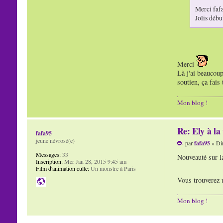
Merci fafa
Jolis débu
Merci
Là j'ai beaucoup
soutien, ça fais 
Mon blog !
Re: Ely à la 
fafa95
jeune névrosé(e)
par
fafa95
» Di
Messages:
33
Nouveauté sur l
Inscription:
Mer Jan 28, 2015 9:45 am
Film d'animation culte:
Un monstre à Paris
Vous trouverez u
Mon blog !