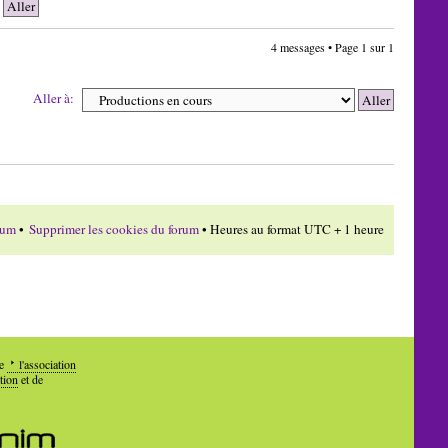
4 messages • Page
1
sur
1
Aller à:
rum
•
Supprimer les cookies du forum
• Heures au format UTC + 1 heure
de
l'association
tion
et de