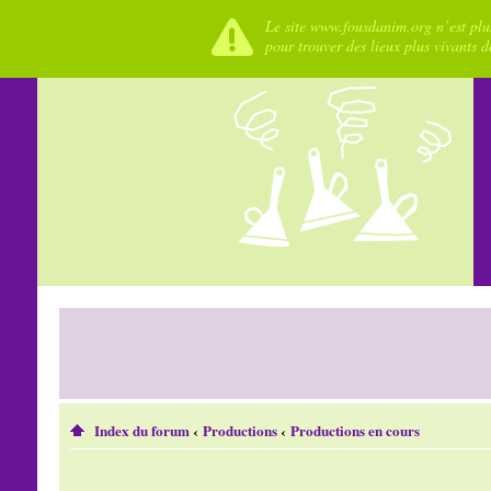
Le site www.fousdanim.org n’est plus
pour trouver des lieux plus vivants 
Index du forum
‹
Productions
‹
Productions en cours