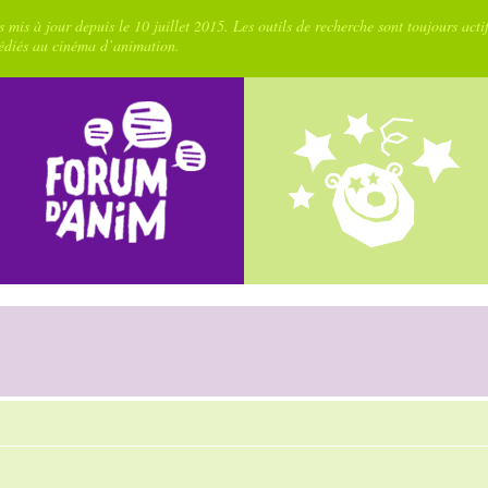
 mis à jour depuis le 10 juillet 2015. Les outils de recherche sont toujours acti
dédiés au cinéma d’animation.