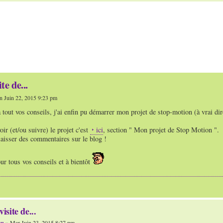
te de...
 Juin 22, 2015 9:23 pm
 tout vos conseils, j'ai enfin pu démarrer mon projet de stop-motion (à vrai di
oir (et/ou suivre) le projet c'est
ici
, section " Mon projet de Stop Motion ".
laisser des commentaires sur le blog !
r tous vos conseils et à bientôt
visite de...
ou
» Mar Juin 23, 2015 8:27 pm