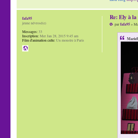
Re: Ely à la 
fafa95
jeune névrosé(e)
par
fafa95
» Mar
Messages:
33
Inscription:
Mer Jan 28, 2015 9:45 am
MarieP
Film d'animation culte:
Un monstre à Paris