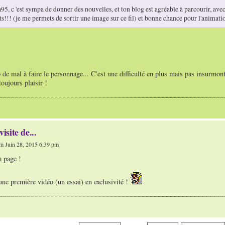
95, c 'est sympa de donner des nouvelles, et ton blog est agréable à parcourir, avec le
ts!!! (je me permets de sortir une image sur ce fil) et bonne chance pour l'animati
 de mal à faire le personnage... C'est une difficulté en plus mais pas insurmont
toujours plaisir !
visite de...
m Juin 28, 2015 6:39 pm
a page !
ne première vidéo (un essai) en exclusivité !