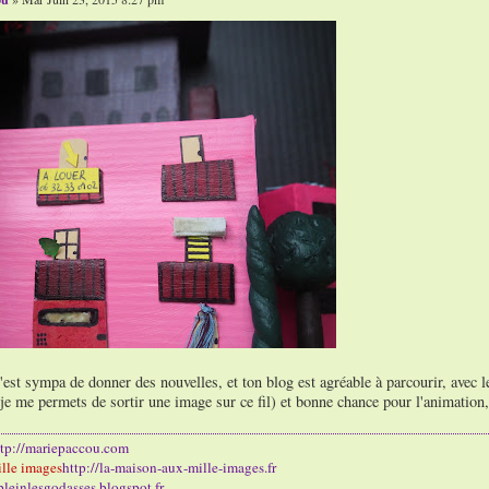
'est sympa de donner des nouvelles, et ton blog est agréable à parcourir, avec les
(je me permets de sortir une image sur ce fil) et bonne chance pour l'animation,
ttp://mariepaccou.com
lle images
http://la-maison-aux-mille-images.fr
/pleinlesgodasses.blogspot.fr