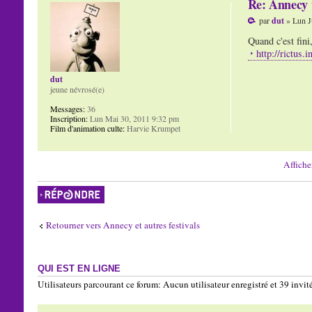
Re: Annecy 
par
dut
» Lun J
Quand c'est fini
http://rictus.
dut
jeune névrosé(e)
Messages:
36
Inscription:
Lun Mai 30, 2011 9:32 pm
Film d'animation culte:
Harvie Krumpet
Affiche
Répondre
Retourner vers Annecy et autres festivals
QUI EST EN LIGNE
Utilisateurs parcourant ce forum: Aucun utilisateur enregistré et 39 invit