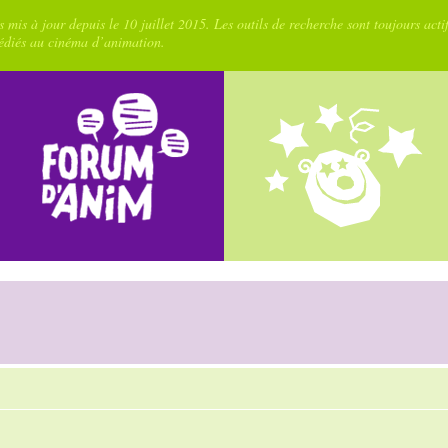
 mis à jour depuis le 10 juillet 2015. Les outils de recherche sont toujours acti
dédiés au cinéma d’animation.