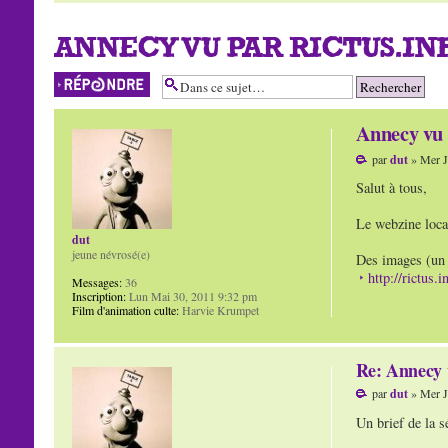
ANNECY VU PAR RICTUS.IN
Répondre
Annecy vu 
par
dut
» Mer J
Salut à tous,
Le webzine local 
dut
jeune névrosé(e)
Des images (un 
http://rictus
Messages:
36
Inscription:
Lun Mai 30, 2011 9:32 pm
Film d'animation culte:
Harvie Krumpet
Re: Annecy 
par
dut
» Mer J
Un brief de la 