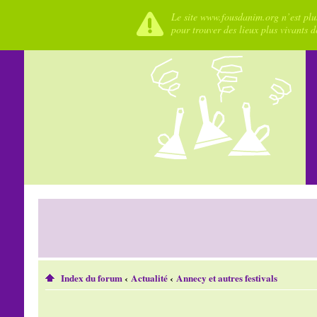
Le site www.fousdanim.org n’est plus
pour trouver des lieux plus vivants 
Index du forum
‹
Actualité
‹
Annecy et autres festivals