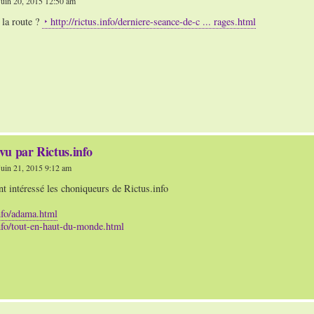
uin 20, 2015 12:50 am
 la route ?
http://rictus.info/derniere-seance-de-c ... rages.html
vu par Rictus.info
uin 21, 2015 9:12 am
t intéressé les choniqueurs de Rictus.info
info/adama.html
info/tout-en-haut-du-monde.html