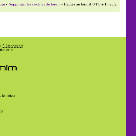
rum
•
Supprimer les cookies du forum
• Heures au format UTC + 1 heure
de
l'association
tion
et de
c le moteur
Cé