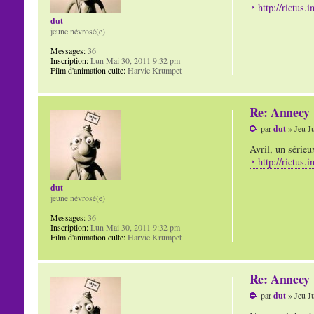
http://rictus.i
dut
jeune névrosé(e)
Messages:
36
Inscription:
Lun Mai 30, 2011 9:32 pm
Film d'animation culte:
Harvie Krumpet
Re: Annecy 
par
dut
» Jeu J
Avril, un sérieu
http://rictus.
dut
jeune névrosé(e)
Messages:
36
Inscription:
Lun Mai 30, 2011 9:32 pm
Film d'animation culte:
Harvie Krumpet
Re: Annecy 
par
dut
» Jeu J