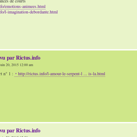
ances de courts
info/emotions-animees.html
info/l-imagination-debordante.html
vu par Rictus.info
uin 20, 2015 12:00 am
t n° 1 :
http://rictus.info/l-amour-le-serpent-l ... is-la.html
vu par Rictus.info