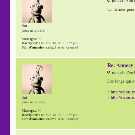
par
dut
» Sam J
Un dernier pour
dut
jeune névrosé(e)
Messages:
36
Inscription:
Lun Mai 30, 2011 9:32 pm
Film d'animation culte:
Harvie Krumpet
Re: Annecy 
par
dut
» Dim J
Des longs qui on
http://rictus.
http://rictus.
dut
jeune névrosé(e)
Messages:
36
Inscription:
Lun Mai 30, 2011 9:32 pm
Film d'animation culte:
Harvie Krumpet