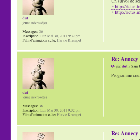
Un survol de sé
http://rictus.
http://rictus.
dut
jeune névrosé(e)
Messages:
36
Inscription:
Lun Mai 30, 2011 9:32 pm
Film d'animation culte:
Harvie Krumpet
Re: Annecy 
par
dut
» Sam J
Programme cour
dut
jeune névrosé(e)
Messages:
36
Inscription:
Lun Mai 30, 2011 9:32 pm
Film d'animation culte:
Harvie Krumpet
Re: Annecy 