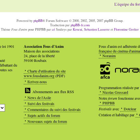
L’équipe du fo
Powered by
phpBB
® Forum Software © 2000, 2002, 2005, 2007 phpBB Group.
Traduction par
phpBB-fr.com
Fous d'anim
Thème
pour PHPBB par
cé
Smileys par
Krocui
,
Sebastien Lasserre
et
Florentine Grelier
e loi 1901
Association Fous d'Anim
Fous d'anim est adhérente 
Maison des associations
française du cinéma d'anima
24, place de la liberté
Noranim
auté
59100 Roubaix
débattant du
outes ses
Charte d'utilisation du site
www.fousdanim.org
(PDF)
Ecrivez-nous
Programmation réalisée par
Abonnements aux flux RSS
Nicolas Gressard
News de l'Asile
Notre
forum
fonctionne ave
PHPBB
Suivi des festivals
Festivals
avec
Dotclear
Commentaires du suivi des festivals
Création et habillage par
Sujets actifs du forum
Nouveaux sujets du forum