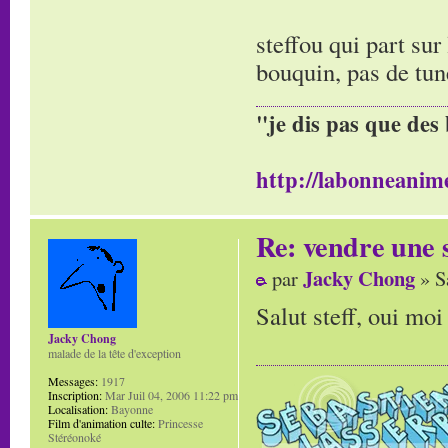
steffou qui part sur
bouquin, pas de tun
"je dis pas que des 
http://labonneanime
Re: vendre une s
Jacky Chong
par
» S
Salut steff, oui moi
Jacky Chong
malade de la tête d'exception
Messages:
1917
Inscription:
Mar Juil 04, 2006 11:22 pm
Localisation:
Bayonne
Film d'animation culte:
Princesse
Stéréonoké