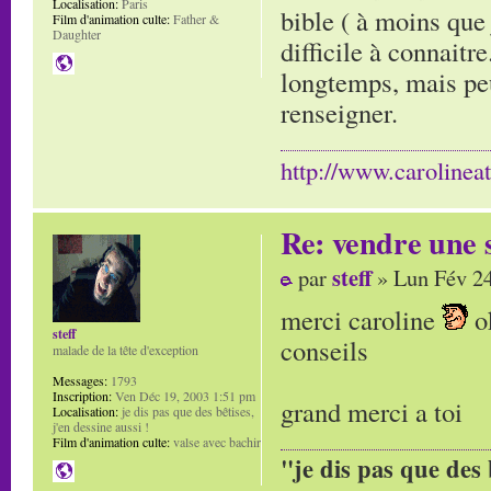
Localisation:
Paris
bible ( à moins que 
Film d'animation culte:
Father &
Daughter
difficile à connaitr
longtemps, mais peu
renseigner.
http://www.carolinea
Re: vendre une s
steff
par
» Lun Fév 24
merci caroline
ok
steff
conseils
malade de la tête d'exception
Messages:
1793
Inscription:
Ven Déc 19, 2003 1:51 pm
grand merci a toi
Localisation:
je dis pas que des bêtises,
j'en dessine aussi !
Film d'animation culte:
valse avec bachir
"je dis pas que des 