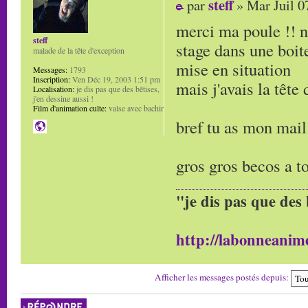
steff
par
» Mar Juil 0
merci ma poule !! n
steff
stage dans une boite
malade de la tête d'exception
mise en situation
Messages:
1793
Inscription:
Ven Déc 19, 2003 1:51 pm
mais j'avais la tête
Localisation:
je dis pas que des bêtises,
j'en dessine aussi !
Film d'animation culte:
valse avec bachir
bref tu as mon mai
gros gros becos a to
"je dis pas que des 
http://labonneanime
Afficher les messages postés depuis:
Répondre