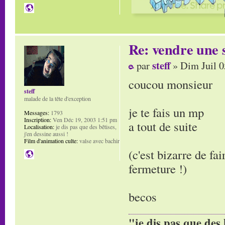
Re: vendre une s
steff
par
» Dim Juil 0
coucou monsieur
steff
malade de la tête d'exception
je te fais un mp
Messages:
1793
Inscription:
Ven Déc 19, 2003 1:51 pm
a tout de suite
Localisation:
je dis pas que des bêtises,
j'en dessine aussi !
Film d'animation culte:
valse avec bachir
(c'est bizarre de fai
fermeture !)
becos
"je dis pas que des 