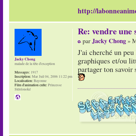
http://labonneanime
Re: vendre une s
Jacky Chong
par
» M
J'ai cherché un peu 
graphiques et/ou litt
Jacky Chong
malade de la tête d'exception
partager ton savoir s
Messages:
1917
Inscription:
Mar Juil 04, 2006 11:22 pm
Localisation:
Bayonne
Film d'animation culte:
Princesse
Stéréonoké