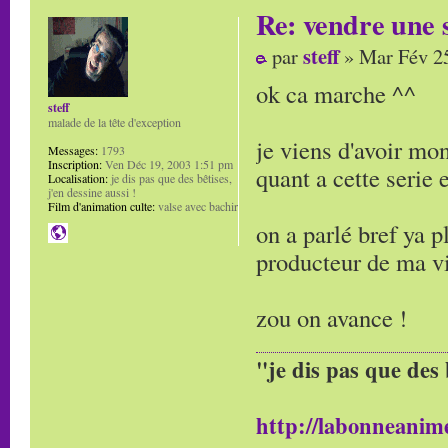
Re: vendre une s
steff
par
» Mar Fév 25
ok ca marche ^^
steff
malade de la tête d'exception
je viens d'avoir mon
Messages:
1793
Inscription:
Ven Déc 19, 2003 1:51 pm
quant a cette serie
Localisation:
je dis pas que des bêtises,
j'en dessine aussi !
Film d'animation culte:
valse avec bachir
on a parlé bref ya pl
producteur de ma vi
zou on avance !
"je dis pas que des 
http://labonneanime