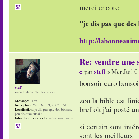
merci encore
"je dis pas que des 
http://labonneanime
Re: vendre une s
steff
par
» Mer Juil 0
bonsoir caro bonsoi
steff
malade de la tête d'exception
zou la bible est fini
Messages:
1793
Inscription:
Ven Déc 19, 2003 1:51 pm
bref ok j'ai posté u
Localisation:
je dis pas que des bêtises,
j'en dessine aussi !
Film d'animation culte:
valse avec bachir
si certain sont intér
sont les meilleurs