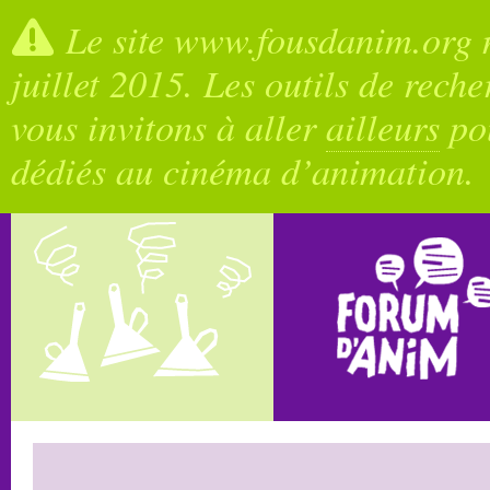
Le site www.fousdanim.org n
juillet 2015. Les outils de rech
vous invitons à aller
ailleurs
pou
dédiés au cinéma d’animation.