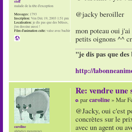
steff
malade de la tête d'exception
@jacky beroiller
Messages:
1793
Inscription:
Ven Déc 19, 2003 1:51 pm
Localisation:
je dis pas que des bêtises,
j'en dessine aussi !
mon poteau oui j'ai 
Film d'animation culte:
valse avec bachir
petits oignons ^^ cr
"je dis pas que des 
http://labonneanime
Re: vendre une s
caroline
par
» Mar Fé
@Jacky, oui c'est po
concrètes sur le pri
avec un agent ou av
caroline
aliéné(e) moyen(ne)