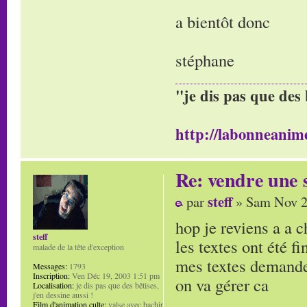
a bientôt donc
stéphane
"je dis pas que des 
http://labonneanime
Re: vendre une s
steff
par
» Sam Nov 2
hop je reviens a a 
steff
les textes ont été f
malade de la tête d'exception
mes textes demande
Messages:
1793
Inscription:
Ven Déc 19, 2003 1:51 pm
on va gérer ca
Localisation:
je dis pas que des bêtises,
j'en dessine aussi !
Film d'animation culte:
valse avec bachir