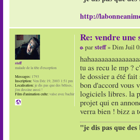
http://labonneanime
Re: vendre une s
steff
par
» Dim Juil 0
hahaaaaaaaaaaaaaa
steff
tu as recu le mp ? c
malade de la tête d'exception
le dossier a été fait
Messages:
1793
Inscription:
Ven Déc 19, 2003 1:51 pm
bon d'accord vous v
Localisation:
je dis pas que des bêtises,
j'en dessine aussi !
logiciels libres. la 
Film d'animation culte:
valse avec bachir
projet qui en annon
verra bien ! bizz a t
"je dis pas que des 