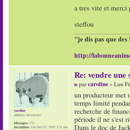
a tres vite et merci
steffou
"je dis pas que des 
http://labonneanime
Re: vendre une s
caroline
par
» Lun Fé
un producteur met u
temps limité pendant
recherche de finance
caroline
aliéné(e) moyen(ne)
période il ne s'est r
Messages:
372
Dans le doc de Jacky
Inscription:
Ven Déc 05, 2003 3:31 pm