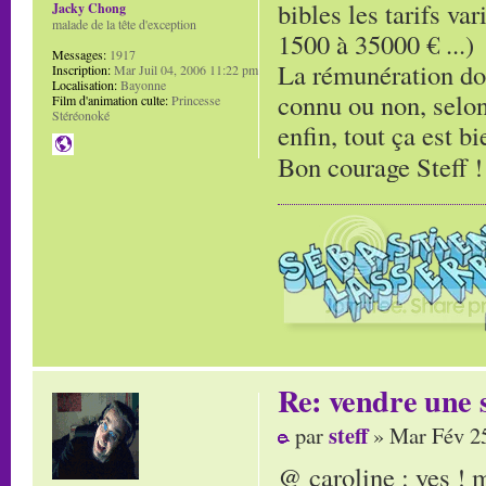
bibles les tarifs va
Jacky Chong
malade de la tête d'exception
1500 à 35000 € ...)
Messages:
1917
La rémunération doit
Inscription:
Mar Juil 04, 2006 11:22 pm
Localisation:
Bayonne
connu ou non, selon l
Film d'animation culte:
Princesse
Stéréonoké
enfin, tout ça est bi
Bon courage Steff 
Re: vendre une s
steff
par
» Mar Fév 25
@ caroline : yes !