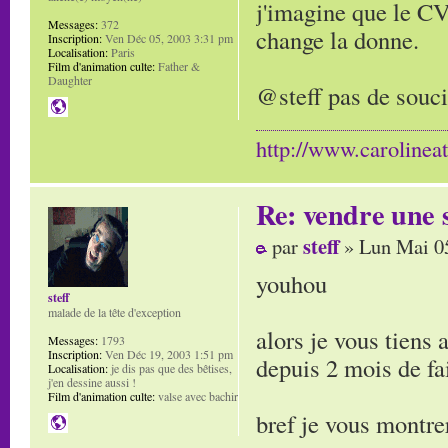
j'imagine que le CV
Messages:
372
change la donne.
Inscription:
Ven Déc 05, 2003 3:31 pm
Localisation:
Paris
Film d'animation culte:
Father &
Daughter
@steff pas de souci
http://www.carolinea
Re: vendre une s
steff
par
» Lun Mai 0
youhou
steff
malade de la tête d'exception
alors je vous tiens 
Messages:
1793
Inscription:
Ven Déc 19, 2003 1:51 pm
depuis 2 mois de fai
Localisation:
je dis pas que des bêtises,
j'en dessine aussi !
Film d'animation culte:
valse avec bachir
bref je vous montre