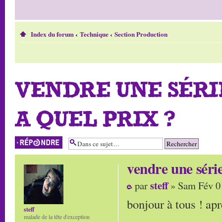
Index du forum
‹
Technique
‹
Section Production
VENDRE UNE SÉRI
A QUEL PRIX ?
Répondre
vendre une séri
steff
par
» Sam Fév 0
bonjour à tous ! apr
steff
malade de la tête d'exception