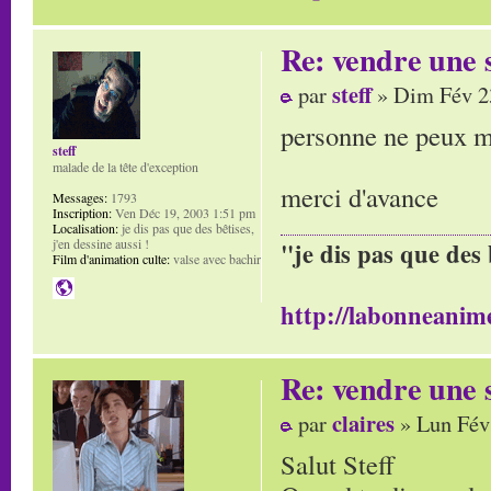
Re: vendre une s
steff
par
» Dim Fév 2
personne ne peux m'
steff
malade de la tête d'exception
merci d'avance
Messages:
1793
Inscription:
Ven Déc 19, 2003 1:51 pm
Localisation:
je dis pas que des bêtises,
j'en dessine aussi !
"je dis pas que des 
Film d'animation culte:
valse avec bachir
http://labonneanime
Re: vendre une s
claires
par
» Lun Fév
Salut Steff