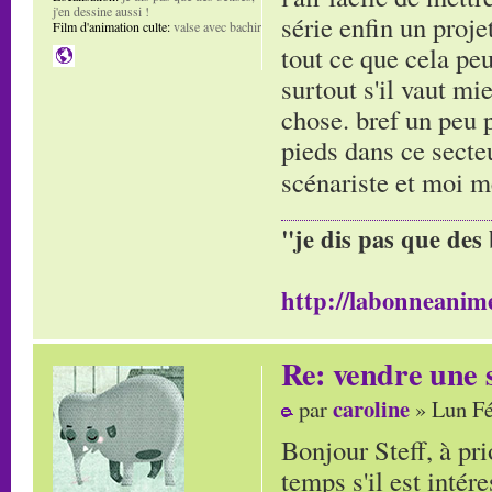
j'en dessine aussi !
série enfin un proje
Film d'animation culte:
valse avec bachir
tout ce que cela pe
surtout s'il vaut m
chose. bref un peu p
pieds dans ce secte
scénariste et moi
"je dis pas que des 
http://labonneanime
Re: vendre une s
caroline
par
» Lun Fé
Bonjour Steff, à pr
temps s'il est intér