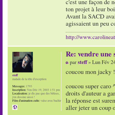
c'est une façon de 
ton projet à leur bo
Avant la SACD avait
agissaient un peu c
http://www.carolinea
Re: vendre une s
steff
par
» Lun Fév 24
coucou mon jacky ! 
steff
malade de la tête d'exception
coucou super caro ^
Messages:
1793
Inscription:
Ven Déc 19, 2003 1:51 pm
droits d'auteur a ga
Localisation:
je dis pas que des bêtises,
j'en dessine aussi !
la réponse est sure
Film d'animation culte:
valse avec bachir
aller jeter un coup 