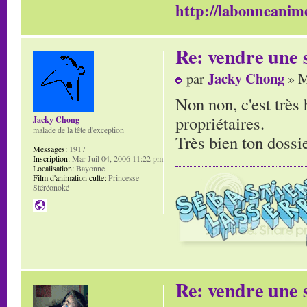
http://labonneanime
Re: vendre une s
Jacky Chong
par
» M
Non non, c'est très 
propriétaires.
Jacky Chong
malade de la tête d'exception
Très bien ton dossie
Messages:
1917
Inscription:
Mar Juil 04, 2006 11:22 pm
Localisation:
Bayonne
Film d'animation culte:
Princesse
Stéréonoké
Re: vendre une s