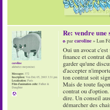
Re: vendre une s
caroline
par
» Lun Fé
Oui un avocat c'est 
finance et contrat d
garder qu'une discuss
caroline
aliéné(e) moyen(ne)
d'accepter n'import
Messages:
372
ton contrat soit sign
Inscription:
Ven Déc 05, 2003 3:31 pm
Localisation:
Paris
Mais de toute façon
Film d'animation culte:
Father &
Daughter
contrat ou d'option.
dire. Un conseil aus
démarcher des chain