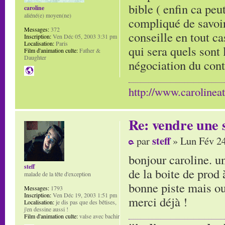
bible ( enfin ca peut
caroline
aliéné(e) moyen(ne)
compliqué de savoir
Messages:
372
conseille en tout ca
Inscription:
Ven Déc 05, 2003 3:31 pm
Localisation:
Paris
qui sera quels sont 
Film d'animation culte:
Father &
Daughter
négociation du cont
http://www.carolinea
Re: vendre une s
steff
par
» Lun Fév 24
bonjour caroline. un
steff
de la boite de prod à
malade de la tête d'exception
bonne piste mais ou
Messages:
1793
Inscription:
Ven Déc 19, 2003 1:51 pm
merci déjà !
Localisation:
je dis pas que des bêtises,
j'en dessine aussi !
Film d'animation culte:
valse avec bachir