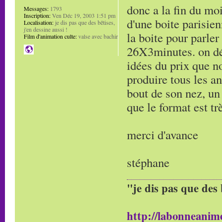
donc a la fin du mo
Messages:
1793
Inscription:
Ven Déc 19, 2003 1:51 pm
d'une boite parisien
Localisation:
je dis pas que des bêtises,
j'en dessine aussi !
la boite pour parler
Film d'animation culte:
valse avec bachir
26X3minutes. on dé
idées du prix que no
produire tous les an
bout de son nez, un 
que le format est tr
merci d'avance
stéphane
"je dis pas que des 
http://labonneanime