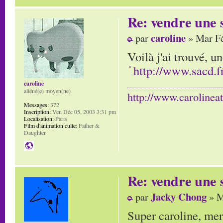
Re: vendre une s
caroline
par
» Mar Fé
Voilà j'ai trouvé, u
http://www.sacd.fr
caroline
aliéné(e) moyen(ne)
http://www.carolinea
Messages:
372
Inscription:
Ven Déc 05, 2003 3:31 pm
Localisation:
Paris
Film d'animation culte:
Father &
Daughter
Re: vendre une s
Jacky Chong
par
» M
Super caroline, merc