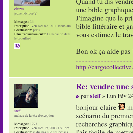
Quand tu dis vendre
une bible graphique
claires
jeune névrosé(e)
J'imagine que le pri
Messages:
36
bible littéraire et
Inscription:
Ven Déc 02, 2011 10:08 am
Localisation:
paris
vous estimez le trav
Film d'animation culte:
Le hérisson dans
le brouillard
Bon ok ça aide pas
http://cargocollectiv
Re: vendre une s
steff
par
» Lun Fév 24
bonjour claire
me
steff
scénario du premier
malade de la tête d'exception
recherches graphiqu
Messages:
1793
Inscription:
Ven Déc 19, 2003 1:51 pm
l'air facile de mettr
Localisation:
je dis pas que des bêtises,