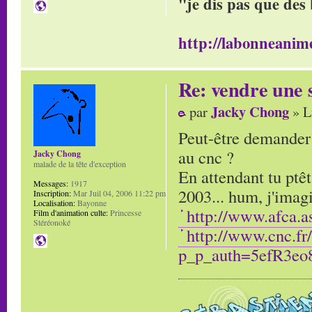
"je dis pas que des 
http://labonneanime
Re: vendre une s
Jacky Chong
par
» L
Peut-être demander c
au cnc ?
Jacky Chong
malade de la tête d'exception
En attendant tu ptêt
Messages:
1917
2003... hum, j'imagi
Inscription:
Mar Juil 04, 2006 11:22 pm
Localisation:
Bayonne
http://www.afca.a
Film d'animation culte:
Princesse
Stéréonoké
http://www.cnc.fr
p_p_auth=5efR3eo