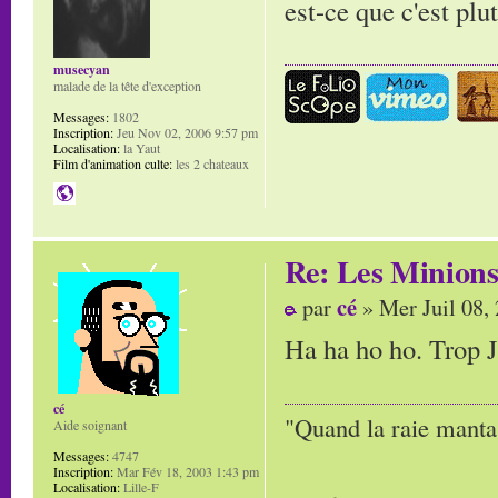
est-ce que c'est p
musecyan
malade de la tête d'exception
Messages:
1802
Inscription:
Jeu Nov 02, 2006 9:57 pm
Localisation:
la Yaut
Film d'animation culte:
les 2 chateaux
Re: Les Minion
cé
par
» Mer Juil 08,
Ha ha ho ho. Trop J
cé
"Quand la raie manta,
Aide soignant
Messages:
4747
Inscription:
Mar Fév 18, 2003 1:43 pm
Localisation:
Lille-F