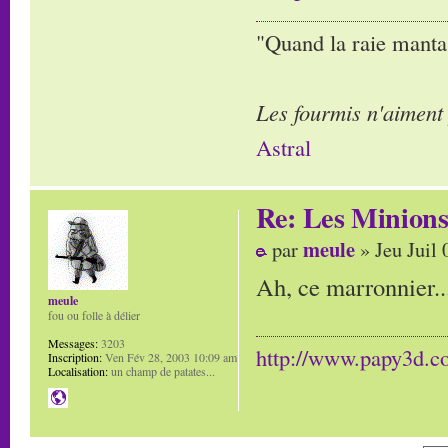
"Quand la raie manta,
Les fourmis n'aiment
Astral
Re: Les Minion
meule
par
» Jeu Juil 
Ah, ce marronnier..
meule
fou ou folle à délier
Messages:
3203
http://www.papy3d.
Inscription:
Ven Fév 28, 2003 10:09 am
Localisation:
un champ de patates...