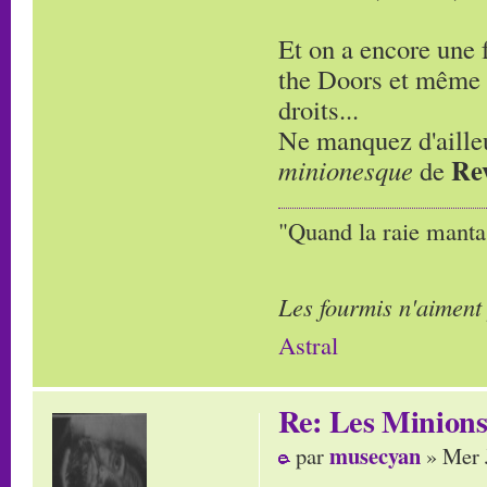
Et on a encore une 
the Doors et même l
droits...
Ne manquez d'ailleu
Re
minionesque
de
"Quand la raie manta,
Les fourmis n'aiment
Astral
Re: Les Minion
musecyan
par
» Mer 