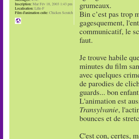
grumeaux.
Inscription:
Mar Fév 18, 2003 1:43 pm
Localisation:
Lille-F
Bin c’est pas trop m
Film d'animation culte:
Chicken Scratch
gagesquement, l'ent
communicatif, le s
faut.
Je trouve habile qu
minutes du film sans
avec quelques crime
de parodies de cliché
guards... bon enfant
L'animation est aus
Transylvanie
, l'act
bounces et de stret
C'est con, certes, m