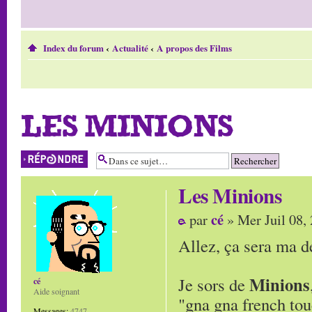
Index du forum
‹
Actualité
‹
A propos des Films
LES MINIONS
Répondre
Les Minions
cé
par
» Mer Juil 08,
Allez, ça sera ma d
Minions
Je sors de
cé
Aide soignant
"gna gna french touc
Messages:
4747