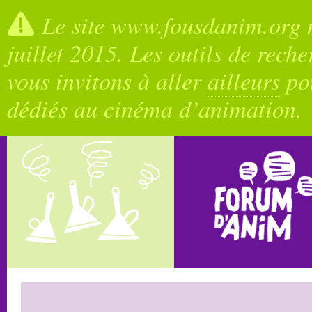
Le site www.fousdanim.org n
juillet 2015. Les outils de rech
vous invitons à aller
ailleurs
pou
dédiés au cinéma d’animation.