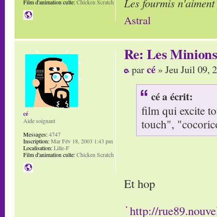
Les fourmis n'aiment
Film d'animation culte:
Chicken Scratch
Astral
Re: Les Minion
cé
par
» Jeu Juil 09, 
cé a écrit:
film qui excite t
cé
touch", "cocorico
Aide soignant
Messages:
4747
Inscription:
Mar Fév 18, 2003 1:43 pm
Localisation:
Lille-F
Film d'animation culte:
Chicken Scratch
Et hop
http://rue89.nouve