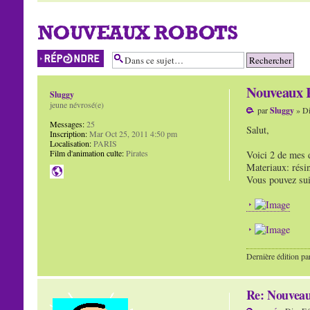
NOUVEAUX ROBOTS
Répondre
Nouveaux 
Sluggy
jeune névrosé(e)
par
Sluggy
» Di
Messages:
25
Salut,
Inscription:
Mar Oct 25, 2011 4:50 pm
Localisation:
PARIS
Film d'animation culte:
Pirates
Voici 2 de mes 
Materiaux: résin
Vous pouvez su
Dernière édition pa
Re: Nouvea