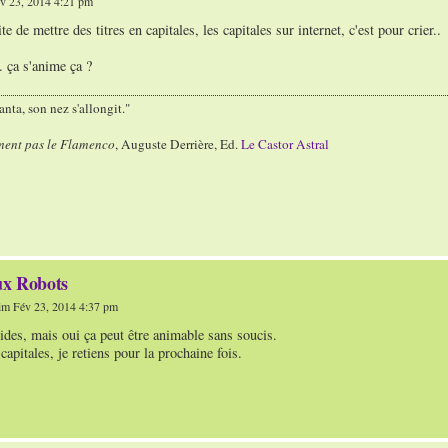
v 23, 2014 4:21 pm
 de mettre des titres en capitales, les capitales sur internet, c'est pour crier..
. ça s'anime ça ?
nta, son nez s'allongit."
ment pas le Flamenco
, Auguste Derrière, Ed.
Le Castor Astral
ux Robots
m Fév 23, 2014 4:37 pm
ides, mais oui ça peut être animable sans soucis.
capitales, je retiens pour la prochaine fois.