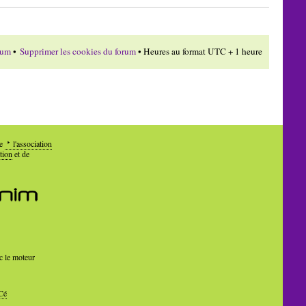
rum
•
Supprimer les cookies du forum
• Heures au format UTC + 1 heure
de
l'association
tion
et de
c le moteur
Cé