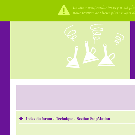
Le site www.fousdanim.org n’est plus
pour trouver des lieux plus vivants 
Index du forum
‹
Technique
‹
Section StopMotion