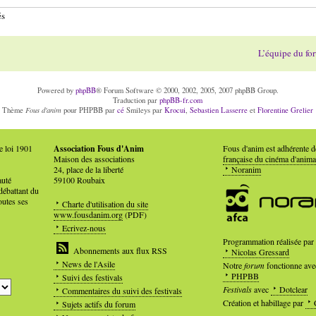
és
L’équipe du fo
Powered by
phpBB
® Forum Software © 2000, 2002, 2005, 2007 phpBB Group.
Traduction par
phpBB-fr.com
Fous d'anim
Thème
pour PHPBB par
cé
Smileys par
Krocui
,
Sebastien Lasserre
et
Florentine Grelier
e loi 1901
Association Fous d'Anim
Fous d'anim est adhérente 
Maison des associations
française du cinéma d'anima
24, place de la liberté
Noranim
auté
59100 Roubaix
débattant du
outes ses
Charte d'utilisation du site
www.fousdanim.org
(PDF)
Ecrivez-nous
Programmation réalisée par
Abonnements aux flux RSS
Nicolas Gressard
News de l'Asile
Notre
forum
fonctionne ave
PHPBB
Suivi des festivals
Festivals
avec
Dotclear
Commentaires du suivi des festivals
Création et habillage par
Sujets actifs du forum