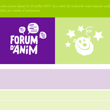
 mis à jour depuis le 10 juillet 2015. Les outils de recherche sont toujours acti
dédiés au cinéma d’animation.