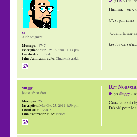
par
cé
» Dim Fé
Hmmm... on évite
C'est joli mais..
cé
"Quand la raie ma
Aide soignant
Les fourmis n'ai
Messages:
4747
Inscription:
Mar Fév 18, 2003 1:43 pm
Localisation:
Lille-F
Film d'animation culte:
Chicken Scratch
Re: Nouvea
Sluggy
jeune névrosé(e)
par
Sluggy
» Di
Messages:
25
Ceux la sont rig
Inscription:
Mar Oct 25, 2011 4:50 pm
Désolé pour les 
Localisation:
PARIS
Film d'animation culte:
Pirates