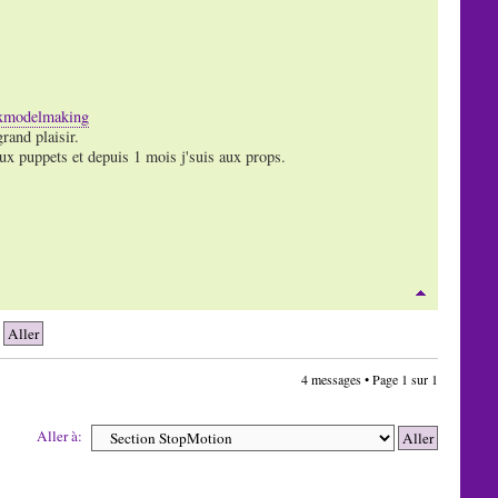
ixmodelmaking
rand plaisir.
ux puppets et depuis 1 mois j'suis aux props.
4 messages • Page
1
sur
1
Aller à: