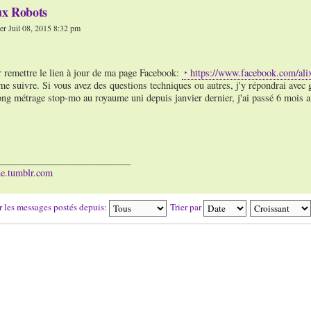
ux Robots
r Juil 08, 2015 8:32 pm
r remettre le lien à jour de ma page Facebook:
https://www.facebook.com/al
me suivre. Si vous avez des questions techniques ou autres, j'y répondrai avec g
ong métrage stop-mo au royaume uni depuis janvier dernier, j'ai passé 6 mois a
___________________________
ine.tumblr.com
r les messages postés depuis:
Trier par