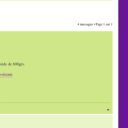
4 messages • Page
1
sur
1
poids de 600grs.
=stream