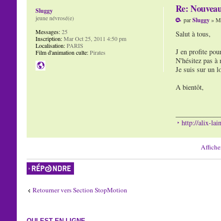
Re: Nouvea
Sluggy
jeune névrosé(e)
par
Sluggy
» Me
Messages:
25
Salut à tous,
Inscription:
Mar Oct 25, 2011 4:50 pm
Localisation:
PARIS
J en profite pou
Film d'animation culte:
Pirates
N'hésitez pas à 
Je suis sur un l
A bientôt,
_____________
http://alix-la
Affiche
Répondre
Retourner vers Section StopMotion