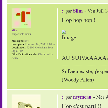
Slim
par
» Ven Juil 1
Hop hop hop !
Slim
respectable zinzin
Messages:
844
Inscription:
Dim Avr 06, 2003 1:01 am
Localisation:
93100 Moleskine Sous
StyloBille
Film d'animation culte:
Cheburashka
AU SUIVAAAA
Arere
Si Dieu existe, j'espè
(Woody Allen)
neymeau
par
» Mer A
Hop c'est parti !!