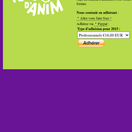
formes
Nous soutenir en adhérant
:
Allez vous faire fous !
Adhérez via
Paypal
:
Type d'adhésion pour 2015 :