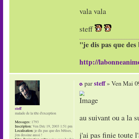
vala vala
steff
"je dis pas que des 
http://labonneanime
steff
par
» Ven Mai 0
steff
malade de la tête d'exception
au suivant ou a la s
Messages:
1793
Inscription:
Ven Déc 19, 2003 1:51 pm
Localisation:
je dis pas que des bêtises,
j'ai pas finie toute 
j'en dessine aussi !