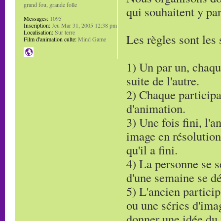
grand fou, grande folle
qui souhaitent y par
Messages:
1095
Inscription:
Jeu Mar 31, 2005 12:38 pm
Localisation:
Sur terre
Les règles sont les 
Film d'animation culte:
Mind Game
1) Un par un, chaqu
suite de l'autre.
2) Chaque particip
d'animation.
3) Une fois fini, l'
image en résolutio
qu'il a fini.
4) La personne se s
d'une semaine se 
5) L'ancien partici
ou une séries d'ima
donner une idée du 