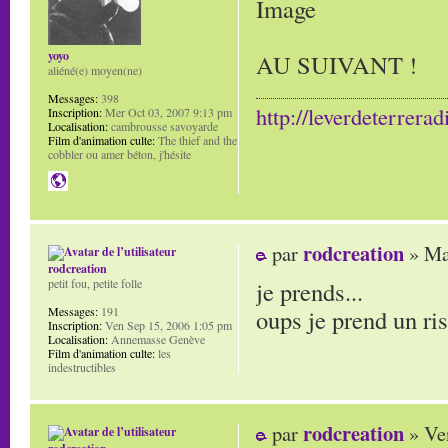
yoyo
AU SUIVANT !
aliéné(e) moyen(ne)
Messages:
398
http://leverdeterrerad
Inscription:
Mer Oct 03, 2007 9:13 pm
Localisation:
cambrousse savoyarde
Film d'animation culte:
The thief and the
cobbler ou amer béton, j'hésite
rodcreation
par
» Ma
rodcreation
je prends...
petit fou, petite folle
oups je prend un ri
Messages:
191
Inscription:
Ven Sep 15, 2006 1:05 pm
Localisation:
Annemasse Genève
Film d'animation culte:
les
indestructibles
rodcreation
par
» Ve