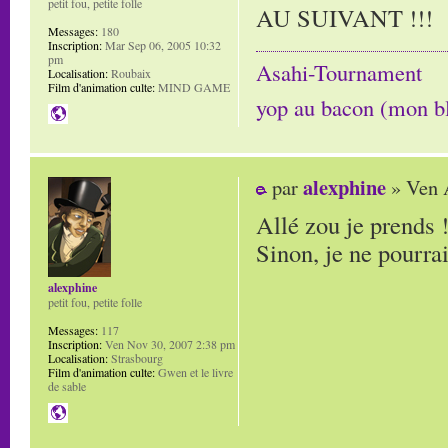
petit fou, petite folle
AU SUIVANT !!!
Messages:
180
Inscription:
Mar Sep 06, 2005 10:32
pm
Asahi-Tournament
Localisation:
Roubaix
Film d'animation culte:
MIND GAME
yop au bacon (mon b
alexphine
par
» Ven 
Allé zou je prends !
Sinon, je ne pourrai
alexphine
petit fou, petite folle
Messages:
117
Inscription:
Ven Nov 30, 2007 2:38 pm
Localisation:
Strasbourg
Film d'animation culte:
Gwen et le livre
de sable