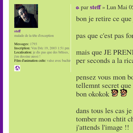
steff
par
» Lun Mai 05
bon je retire ce que j
steff
pas que c'est pas f
malade de la tête d'exception
Messages:
1793
Inscription:
Ven Déc 19, 2003 1:51 pm
mais que JE PREND
Localisation:
je dis pas que des bêtises,
j'en dessine aussi !
per seconds a la ri
Film d'animation culte:
valse avec bachir
pensez vous mon bo
tellemnt secret que 
bon okokok
dans tous les cas j
tomber mon chtit c
j'attends l'image !!