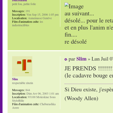
rodcreation
petit fou, petite folle
au suivant...
Messages:
191
Inscription:
Ven Sep 15, 2006 1:05 pm
désolé... pour le ret
Localisation:
Annemasse Genève
Film d'animation culte:
les
et en plus l'anim n'
indestructibles
fin....
re désolé
Slim
par
» Lun Juil 0
JE PRENDS !!!!!!!!!
(le cadavre bouge e
Slim
respectable zinzin
Si Dieu existe, j'espè
Messages:
844
Inscription:
Dim Avr 06, 2003 1:01 am
(Woody Allen)
Localisation:
93100 Moleskine Sous
StyloBille
Film d'animation culte:
Cheburashka
Arere