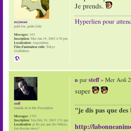
Je prends.
Hyperlien pour atten
neymeau
petit fou, petite folle
Messages:
163
Inscription:
Mer Jan 19, 2005 4:30 pm
Localisation:
Angoulême
Film d'animation culte:
Tokyo
Godfathers
steff
par
» Mer Aoû 2
super
steff
malade de la tête d'exception
"je dis pas que des 
Messages:
1793
Inscription:
Ven Déc 19, 2003 1:51 pm
Localisation:
je dis pas que des bêtises,
http://labonneanime
j'en dessine aussi !