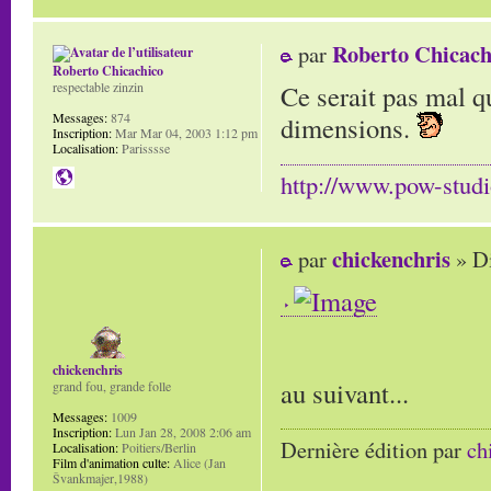
Roberto Chicach
par
Roberto Chicachico
Ce serait pas mal q
respectable zinzin
Messages:
874
dimensions.
Inscription:
Mar Mar 04, 2003 1:12 pm
Localisation:
Parisssse
http://www.pow-stud
chickenchris
par
» D
chickenchris
au suivant...
grand fou, grande folle
Messages:
1009
Inscription:
Lun Jan 28, 2008 2:06 am
Dernière édition par
ch
Localisation:
Poitiers/Berlin
Film d'animation culte:
Alice (Jan
Švankmajer,1988)