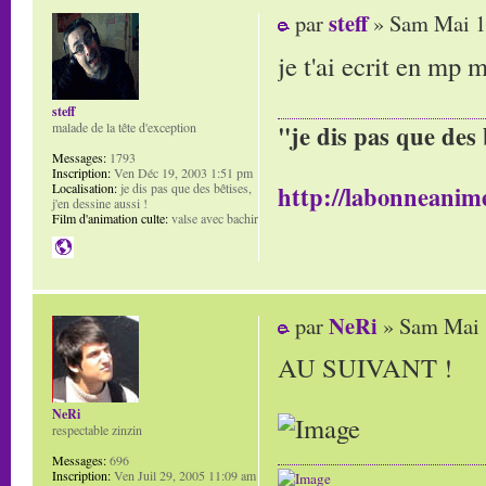
steff
par
» Sam Mai 1
je t'ai ecrit en mp
steff
malade de la tête d'exception
"je dis pas que des 
Messages:
1793
Inscription:
Ven Déc 19, 2003 1:51 pm
Localisation:
je dis pas que des bêtises,
http://labonneanime
j'en dessine aussi !
Film d'animation culte:
valse avec bachir
NeRi
par
» Sam Mai 
AU SUIVANT !
NeRi
respectable zinzin
Messages:
696
Inscription:
Ven Juil 29, 2005 11:09 am