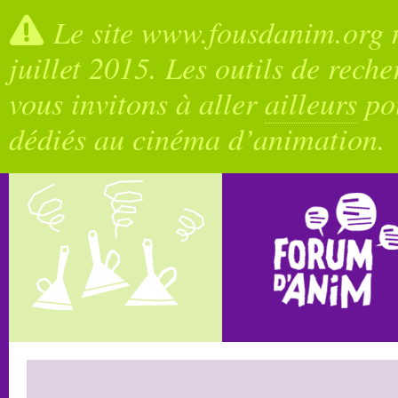
Le site www.fousdanim.org n
juillet 2015. Les outils de rech
vous invitons à aller
ailleurs
pou
dédiés au cinéma d’animation.