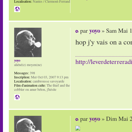
Localisation:
Nantes / Clermont-Ferrand
yoyo
par
» Sam Mai 1
hop j'y vais on a c
http://leverdeterrerad
yoyo
aliéné(e) moyen(ne)
Messages:
398
Inscription:
Mer Oct 03, 2007 9:13 pm
Localisation:
cambrousse savoyarde
Film d'animation culte:
The thief and the
cobbler ou amer béton, j'hésite
yoyo
par
» Dim Mai 2