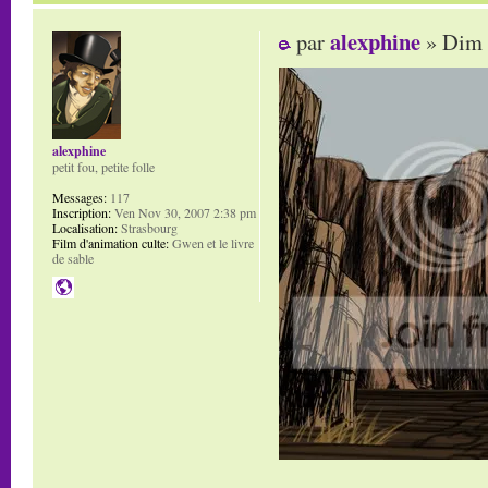
alexphine
par
» Dim 
alexphine
petit fou, petite folle
Messages:
117
Inscription:
Ven Nov 30, 2007 2:38 pm
Localisation:
Strasbourg
Film d'animation culte:
Gwen et le livre
de sable