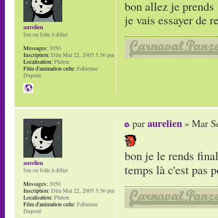
bon allez je prends
je vais essayer de 
aurelien
fou ou folle à délier
Messages:
3050
Inscription:
Dim Mai 22, 2005 5:36 pm
Localisation:
Pluton
Film d'animation culte:
Fabienne
Dupont
aurelien
par
» Mar Se
bon je le rends fina
aurelien
temps là c'est pas p
fou ou folle à délier
Messages:
3050
Inscription:
Dim Mai 22, 2005 5:36 pm
Localisation:
Pluton
Film d'animation culte:
Fabienne
Dupont