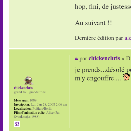
hop, fini, de justess
Au suivant !!
Dernière édition par
al
chickenchris
par
» Di
je prends...désolé p
m'y engouffre....
chickenchris
grand fou, grande folle
Messages:
1009
Inscription:
Lun Jan 28, 2008 2:06 am
Localisation:
Poitiers/Berlin
Film d'animation culte:
Alice (Jan
Švankmajer,1988)