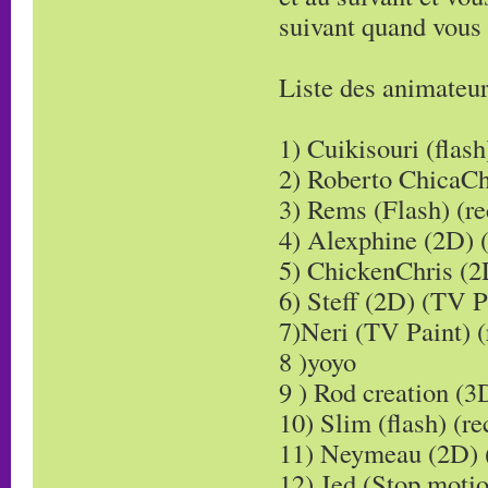
suivant quand vous 
Liste des animateurs
1) Cuikisouri (flash
2) Roberto ChicaCh
3) Rems (Flash) (re
4) Alexphine (2D) 
5) ChickenChris (2
6) Steff (2D) (TV P
7)Neri (TV Paint) (
8 )yoyo
9 ) Rod creation (3
10) Slim (flash) (re
11) Neymeau (2D) 
12) Jed (Stop motio