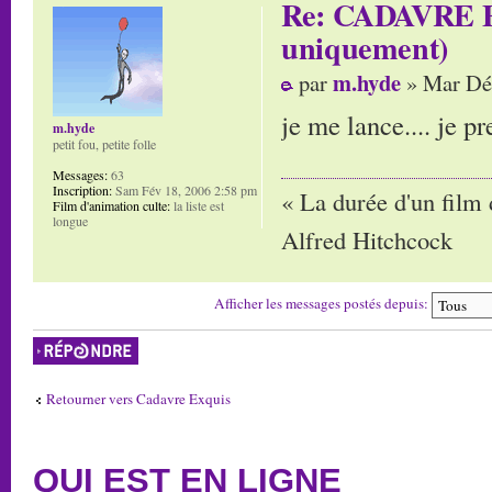
Re: CADAVRE E
uniquement)
m.hyde
par
» Mar Déc
je me lance.... je p
m.hyde
petit fou, petite folle
Messages:
63
Inscription:
Sam Fév 18, 2006 2:58 pm
« La durée d'un film 
Film d'animation culte:
la liste est
longue
Alfred Hitchcock
Afficher les messages postés depuis:
Répondre
Retourner vers Cadavre Exquis
QUI EST EN LIGNE