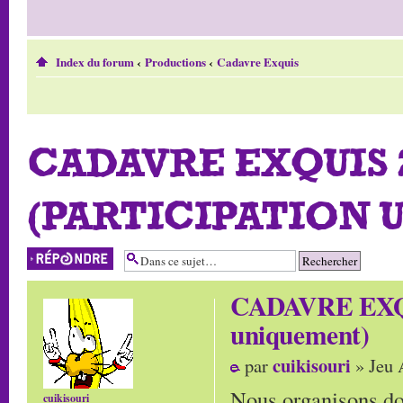
Index du forum
‹
Productions
‹
Cadavre Exquis
CADAVRE EXQUIS 2
(PARTICIPATION 
Répondre
CADAVRE EXQUI
uniquement)
cuikisouri
par
» Jeu 
Nous organisons do
cuikisouri