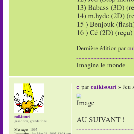
13) Babass (3D) (r
14) m.hyde (2D) (r
15 ) Benjouk (flash)
16 ) Cé (2D) (reçu)
Dernière édition par
cu
Imagine le monde
cuikisouri
par
» Jeu 
cuikisouri
AU SUIVANT !
grand fou, grande folle
Messages:
1095
Inscription:
Jeu Mar 31, 2005 12:38 pm