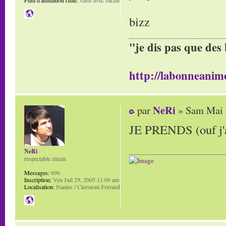
Film d'animation culte:
valse avec bachir
bizz
"je dis pas que des 
http://labonneanime
NeRi
par
» Sam Mai 
JE PRENDS (ouf j'ai
NeRi
respectable zinzin
Messages:
696
Inscription:
Ven Juil 29, 2005 11:09 am
Localisation:
Nantes / Clermont-Ferrand