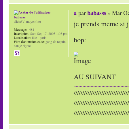
babasss
par
» Mar Oc
babasss
je prends meme si j
aliéné(e) moyen(ne)
Messages:
481
Inscription:
Sam Sep 17, 2005 1:03 pm
hop:
Localisation:
lille - paris
Film d'animation culte:
gang de requin...
nan je rigole
AU SUIVANT
////////////////////////////////
////////////////////////////////
////////////////////////////////