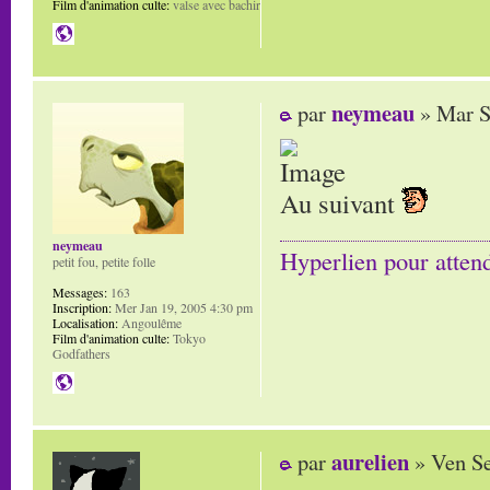
Film d'animation culte:
valse avec bachir
neymeau
par
» Mar S
Au suivant
neymeau
Hyperlien pour atten
petit fou, petite folle
Messages:
163
Inscription:
Mer Jan 19, 2005 4:30 pm
Localisation:
Angoulême
Film d'animation culte:
Tokyo
Godfathers
aurelien
par
» Ven Se