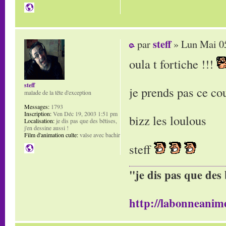
steff
par
» Lun Mai 05
oula t fortiche !!!
steff
je prends pas ce cou
malade de la tête d'exception
Messages:
1793
Inscription:
Ven Déc 19, 2003 1:51 pm
bizz les loulous
Localisation:
je dis pas que des bêtises,
j'en dessine aussi !
Film d'animation culte:
valse avec bachir
steff
"je dis pas que des 
http://labonneanime