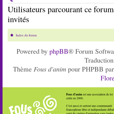
Utilisateurs parcourant ce forum:
invités
Index du forum
Powered by
phpBB
® Forum Softwa
Traduction
Thème
Fous d'anim
pour PHPBB pa
Flore
Fous d'anim
est une association de loi
créée en 2000.
C'est aussi et surtout une communauté
francophone libre et indépendante débat
sujet du cinéma d'animation sous toutes