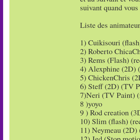
suivant quand vous 
Liste des animateurs
1) Cuikisouri (flash
2) Roberto ChicaCh
3) Rems (Flash) (re
4) Alexphine (2D) 
5) ChickenChris (2
6) Steff (2D) (TV P
7)Neri (TV Paint) (
8 )yoyo
9 ) Rod creation (3
10) Slim (flash) (re
11) Neymeau (2D) 
12) Jed (Stop motio