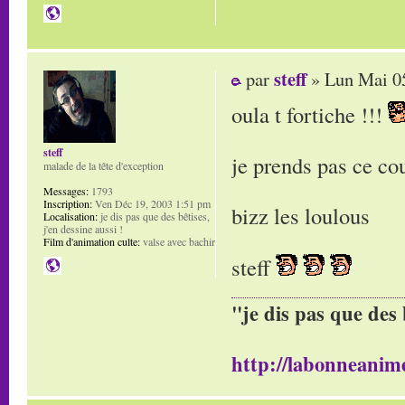
steff
par
» Lun Mai 05
oula t fortiche !!!
steff
je prends pas ce cou
malade de la tête d'exception
Messages:
1793
Inscription:
Ven Déc 19, 2003 1:51 pm
bizz les loulous
Localisation:
je dis pas que des bêtises,
j'en dessine aussi !
Film d'animation culte:
valse avec bachir
steff
"je dis pas que des 
http://labonneanime