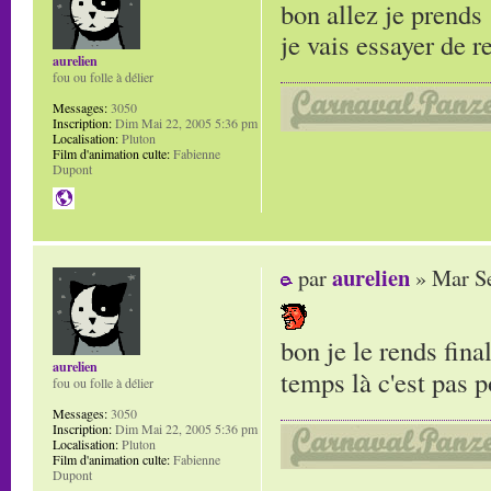
bon allez je prends
je vais essayer de 
aurelien
fou ou folle à délier
Messages:
3050
Inscription:
Dim Mai 22, 2005 5:36 pm
Localisation:
Pluton
Film d'animation culte:
Fabienne
Dupont
aurelien
par
» Mar Se
bon je le rends fina
aurelien
temps là c'est pas p
fou ou folle à délier
Messages:
3050
Inscription:
Dim Mai 22, 2005 5:36 pm
Localisation:
Pluton
Film d'animation culte:
Fabienne
Dupont