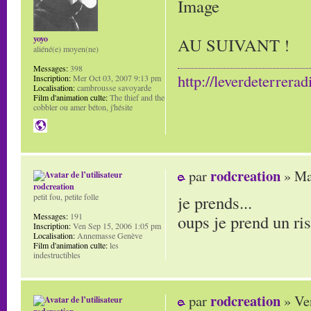
yoyo
AU SUIVANT !
aliéné(e) moyen(ne)
Messages:
398
http://leverdeterrerad
Inscription:
Mer Oct 03, 2007 9:13 pm
Localisation:
cambrousse savoyarde
Film d'animation culte:
The thief and the
cobbler ou amer béton, j'hésite
rodcreation
par
» Ma
rodcreation
je prends...
petit fou, petite folle
oups je prend un ri
Messages:
191
Inscription:
Ven Sep 15, 2006 1:05 pm
Localisation:
Annemasse Genève
Film d'animation culte:
les
indestructibles
rodcreation
par
» Ve