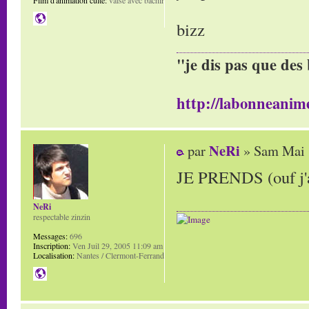
Film d'animation culte:
valse avec bachir
bizz
"je dis pas que des 
http://labonneanime
NeRi
par
» Sam Mai 
JE PRENDS (ouf j'ai
NeRi
respectable zinzin
Messages:
696
Inscription:
Ven Juil 29, 2005 11:09 am
Localisation:
Nantes / Clermont-Ferrand