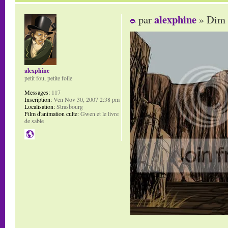
alexphine
par
» Dim 
alexphine
petit fou, petite folle
Messages:
117
Inscription:
Ven Nov 30, 2007 2:38 pm
Localisation:
Strasbourg
Film d'animation culte:
Gwen et le livre
de sable