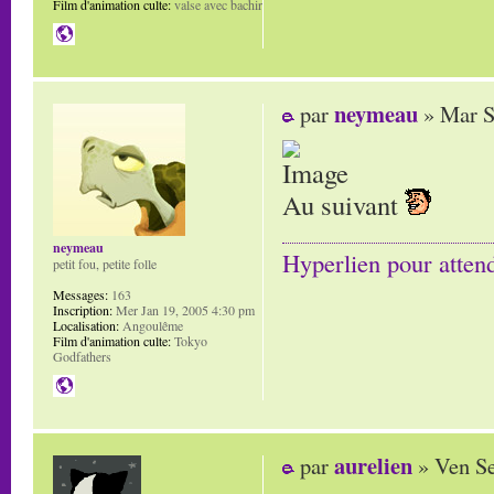
Film d'animation culte:
valse avec bachir
neymeau
par
» Mar S
Au suivant
neymeau
Hyperlien pour atten
petit fou, petite folle
Messages:
163
Inscription:
Mer Jan 19, 2005 4:30 pm
Localisation:
Angoulême
Film d'animation culte:
Tokyo
Godfathers
aurelien
par
» Ven Se