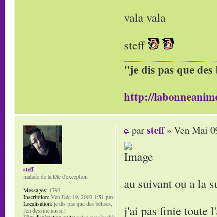
vala vala
steff
"je dis pas que des 
http://labonneanime
steff
par
» Ven Mai 0
steff
malade de la tête d'exception
au suivant ou a la s
Messages:
1793
Inscription:
Ven Déc 19, 2003 1:51 pm
Localisation:
je dis pas que des bêtises,
j'ai pas finie toute 
j'en dessine aussi !