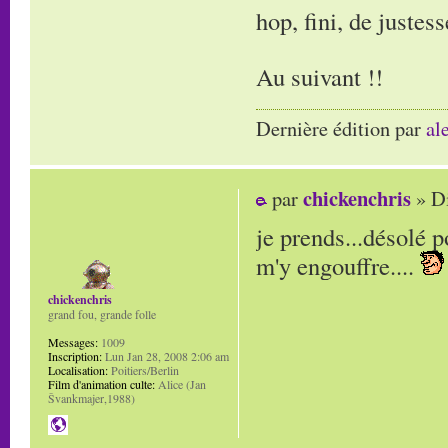
hop, fini, de justess
Au suivant !!
Dernière édition par
al
chickenchris
par
» Di
je prends...désolé p
m'y engouffre....
chickenchris
grand fou, grande folle
Messages:
1009
Inscription:
Lun Jan 28, 2008 2:06 am
Localisation:
Poitiers/Berlin
Film d'animation culte:
Alice (Jan
Švankmajer,1988)