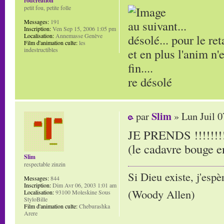
rodcreation
petit fou, petite folle
au suivant...
Messages:
191
Inscription:
Ven Sep 15, 2006 1:05 pm
désolé... pour le ret
Localisation:
Annemasse Genève
Film d'animation culte:
les
et en plus l'anim n'
indestructibles
fin....
re désolé
Slim
par
» Lun Juil 0
JE PRENDS !!!!!!!!!
(le cadavre bouge e
Slim
respectable zinzin
Si Dieu existe, j'espè
Messages:
844
Inscription:
Dim Avr 06, 2003 1:01 am
(Woody Allen)
Localisation:
93100 Moleskine Sous
StyloBille
Film d'animation culte:
Cheburashka
Arere