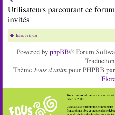
Utilisateurs parcourant ce forum:
invités
Index du forum
Powered by
phpBB
® Forum Softwa
Traduction
Thème
Fous d'anim
pour PHPBB pa
Flore
Fous d'anim
est une association de loi
créée en 2000.
C'est aussi et surtout une communauté
francophone libre et indépendante débat
sujet du cinéma d'animation sous toutes