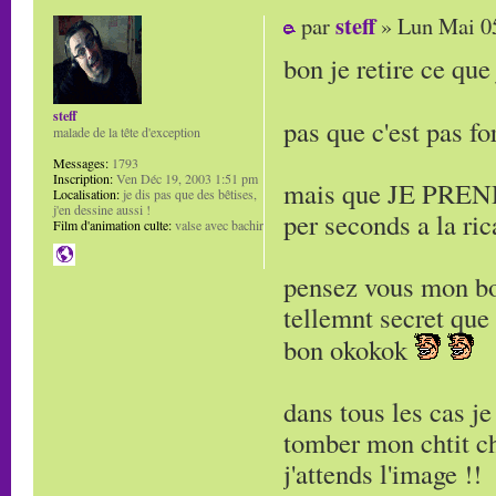
steff
par
» Lun Mai 05
bon je retire ce que j
steff
pas que c'est pas f
malade de la tête d'exception
Messages:
1793
Inscription:
Ven Déc 19, 2003 1:51 pm
mais que JE PREND
Localisation:
je dis pas que des bêtises,
j'en dessine aussi !
per seconds a la ri
Film d'animation culte:
valse avec bachir
pensez vous mon bo
tellemnt secret que 
bon okokok
dans tous les cas j
tomber mon chtit c
j'attends l'image !!