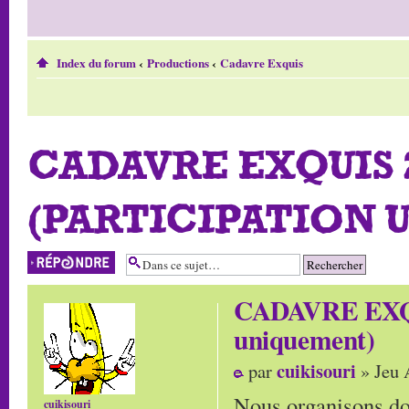
Index du forum
‹
Productions
‹
Cadavre Exquis
CADAVRE EXQUIS 2
(PARTICIPATION 
Répondre
CADAVRE EXQUI
uniquement)
cuikisouri
par
» Jeu 
Nous organisons do
cuikisouri