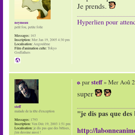
Je prends.
Hyperlien pour atten
neymeau
petit fou, petite folle
Messages:
163
Inscription:
Mer Jan 19, 2005 4:30 pm
Localisation:
Angoulême
Film d'animation culte:
Tokyo
Godfathers
steff
par
» Mer Aoû 2
super
steff
malade de la tête d'exception
"je dis pas que des 
Messages:
1793
Inscription:
Ven Déc 19, 2003 1:51 pm
Localisation:
je dis pas que des bêtises,
http://labonneanime
j'en dessine aussi !