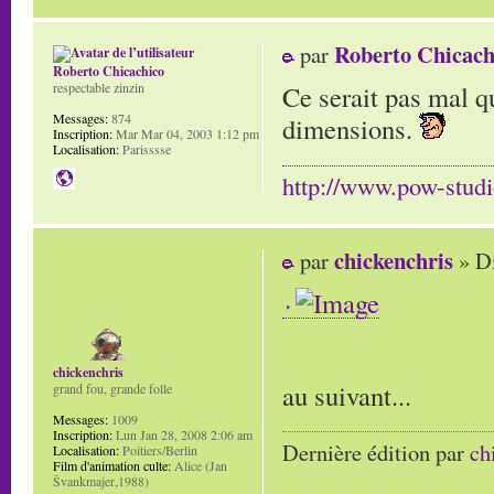
Roberto Chicach
par
Roberto Chicachico
Ce serait pas mal q
respectable zinzin
Messages:
874
dimensions.
Inscription:
Mar Mar 04, 2003 1:12 pm
Localisation:
Parisssse
http://www.pow-stud
chickenchris
par
» D
chickenchris
au suivant...
grand fou, grande folle
Messages:
1009
Inscription:
Lun Jan 28, 2008 2:06 am
Dernière édition par
ch
Localisation:
Poitiers/Berlin
Film d'animation culte:
Alice (Jan
Švankmajer,1988)