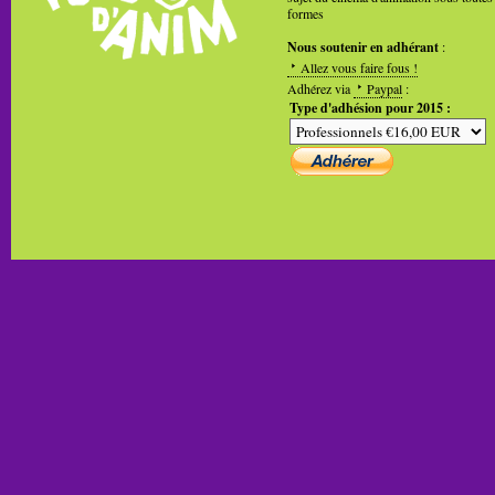
formes
Nous soutenir en adhérant
:
Allez vous faire fous !
Adhérez via
Paypal
:
Type d'adhésion pour 2015 :