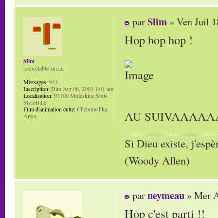
Slim
par
» Ven Juil 1
Hop hop hop !
Slim
respectable zinzin
Messages:
844
Inscription:
Dim Avr 06, 2003 1:01 am
Localisation:
93100 Moleskine Sous
StyloBille
Film d'animation culte:
Cheburashka
AU SUIVAAAA
Arere
Si Dieu existe, j'espè
(Woody Allen)
neymeau
par
» Mer A
Hop c'est parti !!