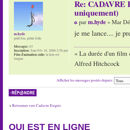
Re: CADAVRE E
uniquement)
m.hyde
par
» Mar Déc
je me lance.... je p
m.hyde
petit fou, petite folle
Messages:
63
Inscription:
Sam Fév 18, 2006 2:58 pm
« La durée d'un film 
Film d'animation culte:
la liste est
longue
Alfred Hitchcock
Afficher les messages postés depuis:
Répondre
Retourner vers Cadavre Exquis
QUI EST EN LIGNE