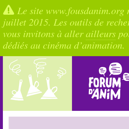
Le site www.fousdanim.org n
juillet 2015. Les outils de rech
vous invitons à aller
ailleurs
pou
dédiés au cinéma d’animation.