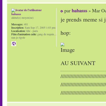
babasss
par
» Mar Oc
babasss
je prends meme si j
aliéné(e) moyen(ne)
Messages:
481
Inscription:
Sam Sep 17, 2005 1:03 pm
hop:
Localisation:
lille - paris
Film d'animation culte:
gang de requin...
nan je rigole
AU SUIVANT
////////////////////////////////
////////////////////////////////
////////////////////////////////