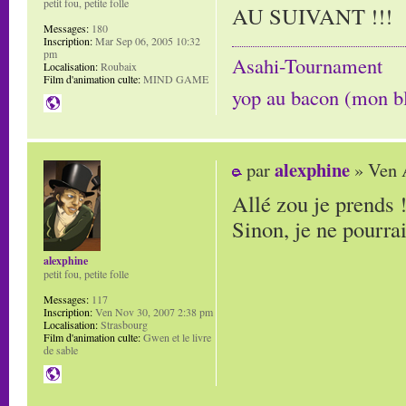
petit fou, petite folle
AU SUIVANT !!!
Messages:
180
Inscription:
Mar Sep 06, 2005 10:32
pm
Asahi-Tournament
Localisation:
Roubaix
Film d'animation culte:
MIND GAME
yop au bacon (mon b
alexphine
par
» Ven 
Allé zou je prends !
Sinon, je ne pourrai
alexphine
petit fou, petite folle
Messages:
117
Inscription:
Ven Nov 30, 2007 2:38 pm
Localisation:
Strasbourg
Film d'animation culte:
Gwen et le livre
de sable