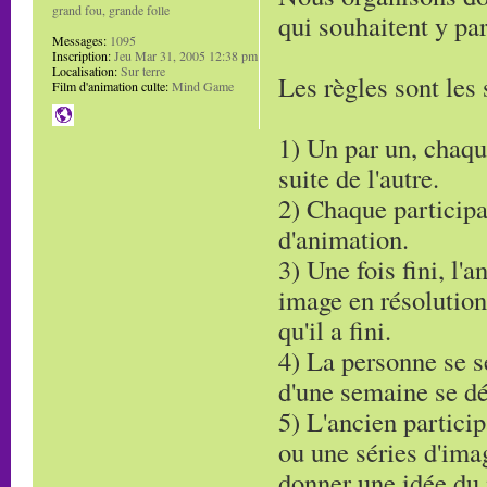
grand fou, grande folle
qui souhaitent y par
Messages:
1095
Inscription:
Jeu Mar 31, 2005 12:38 pm
Localisation:
Sur terre
Les règles sont les 
Film d'animation culte:
Mind Game
1) Un par un, chaqu
suite de l'autre.
2) Chaque particip
d'animation.
3) Une fois fini, l'
image en résolutio
qu'il a fini.
4) La personne se s
d'une semaine se 
5) L'ancien partici
ou une séries d'ima
donner une idée du 