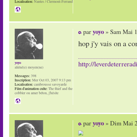
Localisation:
Nantes / Clermont-Ferrand
yoyo
par
» Sam Mai 1
hop j'y vais on a c
http://leverdeterrerad
yoyo
aliéné(e) moyen(ne)
Messages:
398
Inscription:
Mer Oct 03, 2007 9:13 pm
Localisation:
cambrousse savoyarde
Film d'animation culte:
The thief and the
cobbler ou amer béton, j'hésite
yoyo
par
» Dim Mai 2