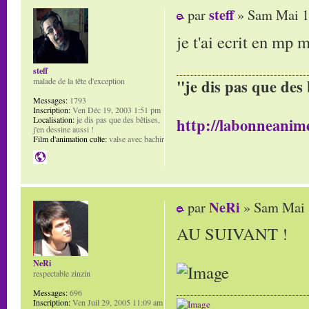
steff
par
» Sam Mai 1
je t'ai ecrit en mp
steff
malade de la tête d'exception
"je dis pas que des 
Messages:
1793
Inscription:
Ven Déc 19, 2003 1:51 pm
Localisation:
je dis pas que des bêtises,
http://labonneanime
j'en dessine aussi !
Film d'animation culte:
valse avec bachir
NeRi
par
» Sam Mai 
AU SUIVANT !
NeRi
respectable zinzin
Messages:
696
Inscription:
Ven Juil 29, 2005 11:09 am