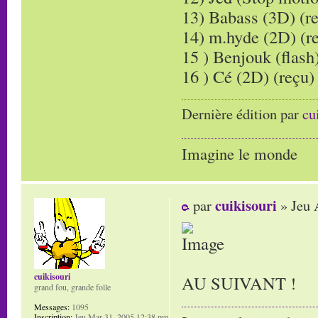
13) Babass (3D) (r
14) m.hyde (2D) (r
15 ) Benjouk (flash)
16 ) Cé (2D) (reçu)
Dernière édition par
cu
Imagine le monde
cuikisouri
par
» Jeu 
cuikisouri
AU SUIVANT !
grand fou, grande folle
Messages:
1095
Inscription:
Jeu Mar 31, 2005 12:38 pm