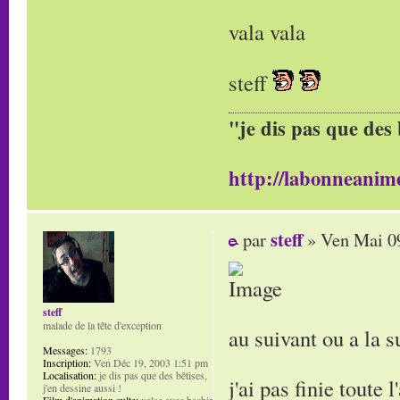
vala vala
steff
"je dis pas que des 
http://labonneanime
steff
par
» Ven Mai 0
steff
malade de la tête d'exception
au suivant ou a la s
Messages:
1793
Inscription:
Ven Déc 19, 2003 1:51 pm
Localisation:
je dis pas que des bêtises,
j'ai pas finie toute 
j'en dessine aussi !