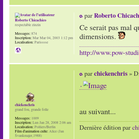
Roberto Chicach
par
Roberto Chicachico
Ce serait pas mal q
respectable zinzin
Messages:
874
dimensions.
Inscription:
Mar Mar 04, 2003 1:12 pm
Localisation:
Parisssse
http://www.pow-stud
chickenchris
par
» D
chickenchris
au suivant...
grand fou, grande folle
Messages:
1009
Inscription:
Lun Jan 28, 2008 2:06 am
Dernière édition par
ch
Localisation:
Poitiers/Berlin
Film d'animation culte:
Alice (Jan
Švankmajer,1988)