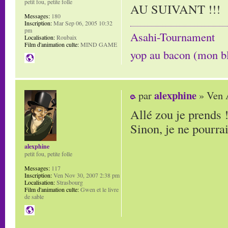
petit fou, petite folle
AU SUIVANT !!!
Messages:
180
Inscription:
Mar Sep 06, 2005 10:32
pm
Asahi-Tournament
Localisation:
Roubaix
Film d'animation culte:
MIND GAME
yop au bacon (mon b
alexphine
par
» Ven 
Allé zou je prends !
Sinon, je ne pourrai
alexphine
petit fou, petite folle
Messages:
117
Inscription:
Ven Nov 30, 2007 2:38 pm
Localisation:
Strasbourg
Film d'animation culte:
Gwen et le livre
de sable