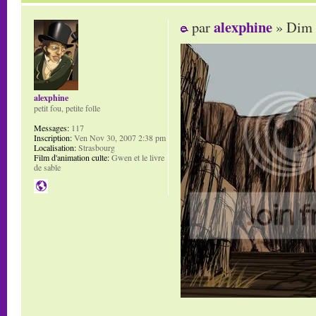
alexphine
par
» Dim 
alexphine
petit fou, petite folle
Messages:
117
Inscription:
Ven Nov 30, 2007 2:38 pm
Localisation:
Strasbourg
Film d'animation culte:
Gwen et le livre
de sable