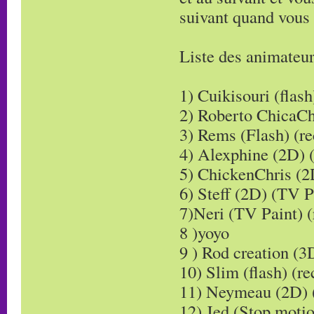
suivant quand vous 
Liste des animateurs
1) Cuikisouri (flash
2) Roberto ChicaCh
3) Rems (Flash) (re
4) Alexphine (2D) 
5) ChickenChris (2
6) Steff (2D) (TV P
7)Neri (TV Paint) (
8 )yoyo
9 ) Rod creation (3
10) Slim (flash) (re
11) Neymeau (2D) 
12) Jed (Stop motio