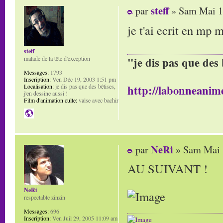
steff
par
» Sam Mai 1
je t'ai ecrit en mp
steff
malade de la tête d'exception
"je dis pas que des 
Messages:
1793
Inscription:
Ven Déc 19, 2003 1:51 pm
Localisation:
je dis pas que des bêtises,
http://labonneanime
j'en dessine aussi !
Film d'animation culte:
valse avec bachir
NeRi
par
» Sam Mai 
AU SUIVANT !
NeRi
respectable zinzin
Messages:
696
Inscription:
Ven Juil 29, 2005 11:09 am