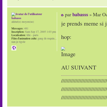
babasss
par
» Mar Oc
babasss
je prends meme si j
aliéné(e) moyen(ne)
Messages:
481
Inscription:
Sam Sep 17, 2005 1:03 pm
hop:
Localisation:
lille - paris
Film d'animation culte:
gang de requin...
nan je rigole
AU SUIVANT
////////////////////////////////
////////////////////////////////
////////////////////////////////