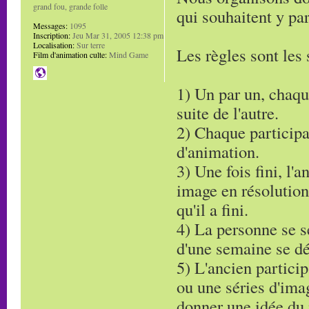
grand fou, grande folle
qui souhaitent y par
Messages:
1095
Inscription:
Jeu Mar 31, 2005 12:38 pm
Localisation:
Sur terre
Les règles sont les 
Film d'animation culte:
Mind Game
1) Un par un, chaqu
suite de l'autre.
2) Chaque particip
d'animation.
3) Une fois fini, l'
image en résolutio
qu'il a fini.
4) La personne se s
d'une semaine se 
5) L'ancien partici
ou une séries d'ima
donner une idée du 