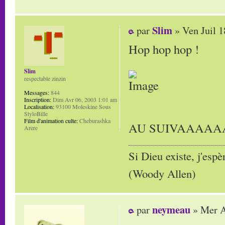
Slim
par
» Ven Juil 1
Hop hop hop !
Slim
respectable zinzin
Messages:
844
Inscription:
Dim Avr 06, 2003 1:01 am
Localisation:
93100 Moleskine Sous
StyloBille
Film d'animation culte:
Cheburashka
AU SUIVAAAA
Arere
Si Dieu existe, j'espè
(Woody Allen)
neymeau
par
» Mer A