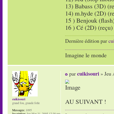
13) Babass (3D) (r
14) m.hyde (2D) (r
15 ) Benjouk (flash)
16 ) Cé (2D) (reçu)
Dernière édition par
cu
Imagine le monde
cuikisouri
par
» Jeu 
cuikisouri
AU SUIVANT !
grand fou, grande folle
Messages:
1095
Inscription:
Jeu Mar 31, 2005 12:38 pm