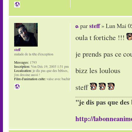
steff
par
» Lun Mai 05
oula t fortiche !!!
steff
je prends pas ce cou
malade de la tête d'exception
Messages:
1793
Inscription:
Ven Déc 19, 2003 1:51 pm
bizz les loulous
Localisation:
je dis pas que des bêtises,
j'en dessine aussi !
Film d'animation culte:
valse avec bachir
steff
"je dis pas que des 
http://labonneanime