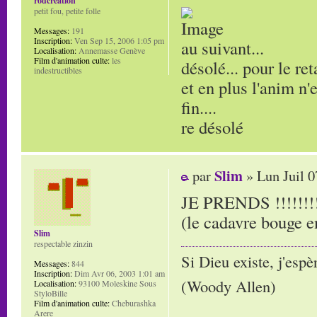
rodcreation
petit fou, petite folle
Messages:
191
Inscription:
Ven Sep 15, 2006 1:05 pm
au suivant...
Localisation:
Annemasse Genève
Film d'animation culte:
les
désolé... pour le ret
indestructibles
et en plus l'anim n'
fin....
re désolé
Slim
par
» Lun Juil 0
JE PRENDS !!!!!!!!!
(le cadavre bouge e
Slim
respectable zinzin
Si Dieu existe, j'espè
Messages:
844
Inscription:
Dim Avr 06, 2003 1:01 am
(Woody Allen)
Localisation:
93100 Moleskine Sous
StyloBille
Film d'animation culte:
Cheburashka
Arere