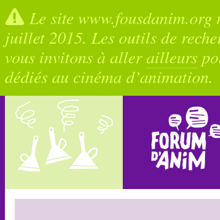
Le site www.fousdanim.org n
juillet 2015. Les outils de rech
vous invitons à aller
ailleurs
pou
dédiés au cinéma d’animation.