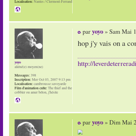
Localisation:
Nantes / Clermont-Ferrand
yoyo
par
» Sam Mai 1
hop j'y vais on a c
http://leverdeterrerad
yoyo
aliéné(e) moyen(ne)
Messages:
398
Inscription:
Mer Oct 03, 2007 9:13 pm
Localisation:
cambrousse savoyarde
Film d'animation culte:
The thief and the
cobbler ou amer béton, j'hésite
yoyo
par
» Dim Mai 2