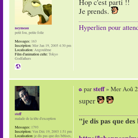
Hop c'est parti !!
Je prends.
Hyperlien pour atten
neymeau
petit fou, petite folle
Messages:
163
Inscription:
Mer Jan 19, 2005 4:30 pm
Localisation:
Angoulême
Film d'animation culte:
Tokyo
Godfathers
steff
par
» Mer Aoû 2
super
steff
malade de la tête d'exception
"je dis pas que des 
Messages:
1793
Inscription:
Ven Déc 19, 2003 1:51 pm
Localisation:
je dis pas que des bêtises,