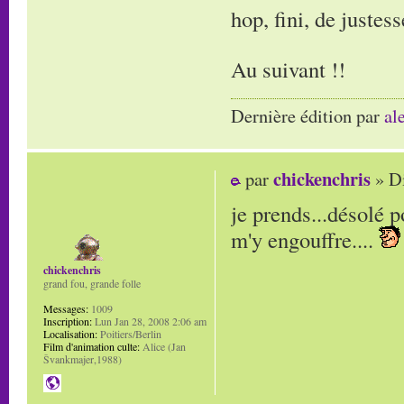
hop, fini, de justess
Au suivant !!
Dernière édition par
al
chickenchris
par
» Di
je prends...désolé p
m'y engouffre....
chickenchris
grand fou, grande folle
Messages:
1009
Inscription:
Lun Jan 28, 2008 2:06 am
Localisation:
Poitiers/Berlin
Film d'animation culte:
Alice (Jan
Švankmajer,1988)