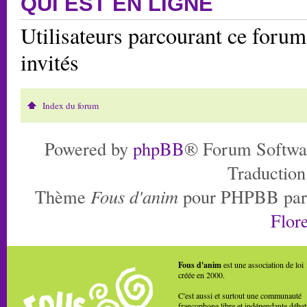
QUI EST EN LIGNE
Utilisateurs parcourant ce forum:
invités
Index du forum
Powered by
phpBB
® Forum Softwa
Traduction
Thème
Fous d'anim
pour PHPBB pa
Flore
Fous d'anim
est une association de loi
créée en 2000.
C'est aussi et surtout une communauté
francophone libre et indépendante débat