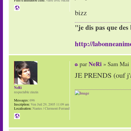
Film d'animation culte:
valse avec bachir
bizz
"je dis pas que des 
http://labonneanime
NeRi
par
» Sam Mai 
JE PRENDS (ouf j'ai
NeRi
respectable zinzin
Messages:
696
Inscription:
Ven Juil 29, 2005 11:09 am
Localisation:
Nantes / Clermont-Ferrand