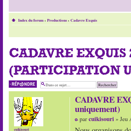
Index du forum
‹
Productions
‹
Cadavre Exquis
CADAVRE EXQUIS 2
(PARTICIPATION 
Répondre
CADAVRE EXQUI
uniquement)
cuikisouri
par
» Jeu 
Nous organisons do
cuikisouri