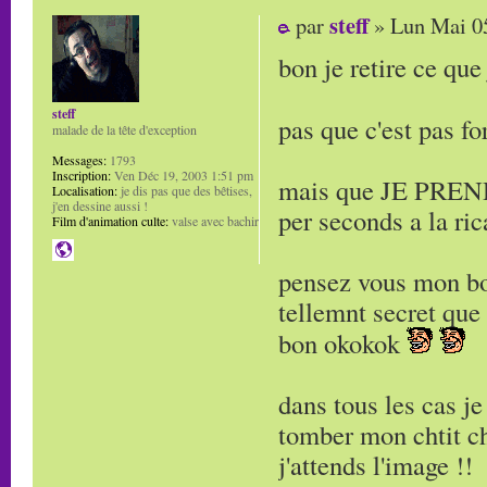
steff
par
» Lun Mai 05
bon je retire ce que j
steff
pas que c'est pas f
malade de la tête d'exception
Messages:
1793
Inscription:
Ven Déc 19, 2003 1:51 pm
mais que JE PREND
Localisation:
je dis pas que des bêtises,
j'en dessine aussi !
per seconds a la ri
Film d'animation culte:
valse avec bachir
pensez vous mon bo
tellemnt secret que 
bon okokok
dans tous les cas j
tomber mon chtit c
j'attends l'image !!