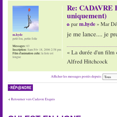
Re: CADAVRE E
uniquement)
m.hyde
par
» Mar Déc
je me lance.... je p
m.hyde
petit fou, petite folle
Messages:
63
Inscription:
Sam Fév 18, 2006 2:58 pm
« La durée d'un film 
Film d'animation culte:
la liste est
longue
Alfred Hitchcock
Afficher les messages postés depuis:
Répondre
Retourner vers Cadavre Exquis