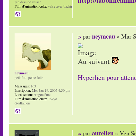
http://labonneanime
j'en dessine aussi !
Film d'animation culte:
valse avec bachir
neymeau
par
» Mar S
Au suivant
neymeau
Hyperlien pour atten
petit fou, petite folle
Messages:
163
Inscription:
Mer Jan 19, 2005 4:30 pm
Localisation:
Angoulême
Film d'animation culte:
Tokyo
Godfathers
aurelien
par
» Ven Se