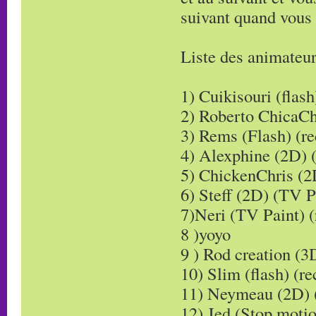
suivant quand vous 
Liste des animateurs
1) Cuikisouri (flash
2) Roberto ChicaCh
3) Rems (Flash) (re
4) Alexphine (2D) 
5) ChickenChris (2
6) Steff (2D) (TV P
7)Neri (TV Paint) (
8 )yoyo
9 ) Rod creation (3
10) Slim (flash) (re
11) Neymeau (2D) 
12) Jed (Stop motio