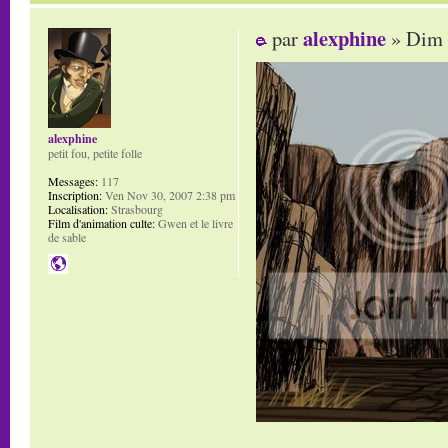
alexphine
par
» Dim 
alexphine
petit fou, petite folle
Messages:
117
Inscription:
Ven Nov 30, 2007 2:38 pm
Localisation:
Strasbourg
Film d'animation culte:
Gwen et le livre
de sable