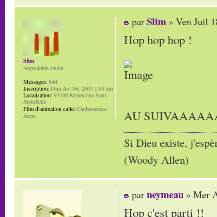
Slim
par
» Ven Juil 1
Hop hop hop !
Slim
respectable zinzin
Messages:
844
Inscription:
Dim Avr 06, 2003 1:01 am
Localisation:
93100 Moleskine Sous
StyloBille
Film d'animation culte:
Cheburashka
AU SUIVAAAA
Arere
Si Dieu existe, j'espè
(Woody Allen)
neymeau
par
» Mer A
Hop c'est parti !!