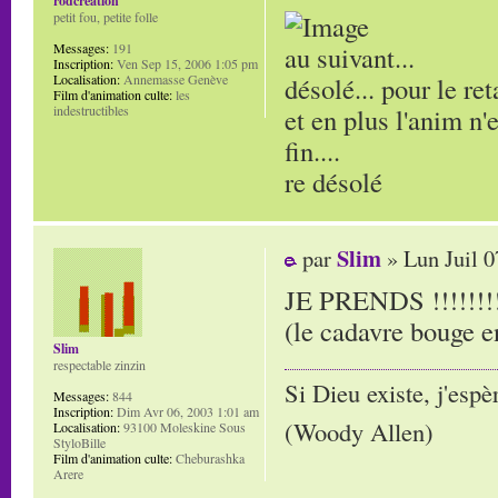
rodcreation
petit fou, petite folle
au suivant...
Messages:
191
Inscription:
Ven Sep 15, 2006 1:05 pm
désolé... pour le ret
Localisation:
Annemasse Genève
Film d'animation culte:
les
et en plus l'anim n'
indestructibles
fin....
re désolé
Slim
par
» Lun Juil 0
JE PRENDS !!!!!!!!!
(le cadavre bouge e
Slim
respectable zinzin
Si Dieu existe, j'espè
Messages:
844
Inscription:
Dim Avr 06, 2003 1:01 am
(Woody Allen)
Localisation:
93100 Moleskine Sous
StyloBille
Film d'animation culte:
Cheburashka
Arere