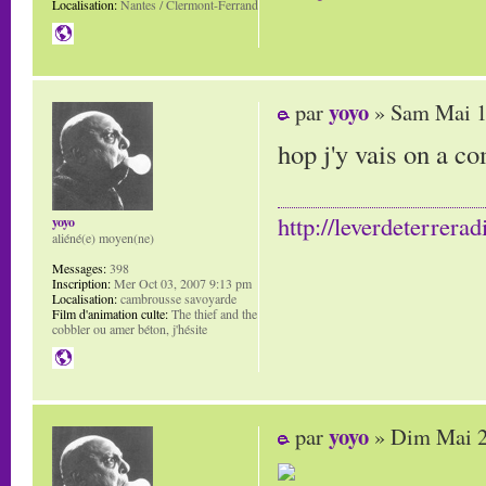
Localisation:
Nantes / Clermont-Ferrand
yoyo
par
» Sam Mai 1
hop j'y vais on a c
http://leverdeterrerad
yoyo
aliéné(e) moyen(ne)
Messages:
398
Inscription:
Mer Oct 03, 2007 9:13 pm
Localisation:
cambrousse savoyarde
Film d'animation culte:
The thief and the
cobbler ou amer béton, j'hésite
yoyo
par
» Dim Mai 2