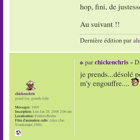
hop, fini, de justess
Au suivant !!
Dernière édition par
al
chickenchris
par
» Di
je prends...désolé p
m'y engouffre....
chickenchris
grand fou, grande folle
Messages:
1009
Inscription:
Lun Jan 28, 2008 2:06 am
Localisation:
Poitiers/Berlin
Film d'animation culte:
Alice (Jan
Švankmajer,1988)