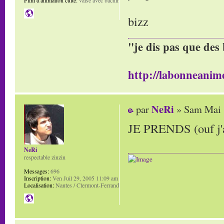
Film d'animation culte:
valse avec bachir
bizz
"je dis pas que des 
http://labonneanime
NeRi
par
» Sam Mai 
JE PRENDS (ouf j'ai
NeRi
respectable zinzin
Messages:
696
Inscription:
Ven Juil 29, 2005 11:09 am
Localisation:
Nantes / Clermont-Ferrand