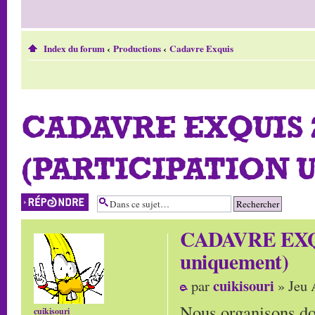
Index du forum
‹
Productions
‹
Cadavre Exquis
CADAVRE EXQUIS 2
(PARTICIPATION 
Répondre
CADAVRE EXQUI
uniquement)
cuikisouri
par
» Jeu 
Nous organisons do
cuikisouri