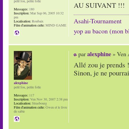
petit fou, petite folle
AU SUIVANT !!!
Messages:
180
Inscription:
Mar Sep 06, 2005 10:32
pm
Asahi-Tournament
Localisation:
Roubaix
Film d'animation culte:
MIND GAME
yop au bacon (mon b
alexphine
par
» Ven 
Allé zou je prends !
Sinon, je ne pourrai
alexphine
petit fou, petite folle
Messages:
117
Inscription:
Ven Nov 30, 2007 2:38 pm
Localisation:
Strasbourg
Film d'animation culte:
Gwen et le livre
de sable