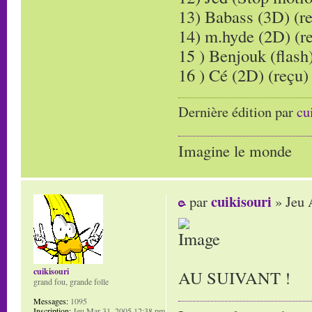
13) Babass (3D) (r
14) m.hyde (2D) (r
15 ) Benjouk (flash)
16 ) Cé (2D) (reçu)
Dernière édition par
cu
Imagine le monde
cuikisouri
par
» Jeu 
cuikisouri
AU SUIVANT !
grand fou, grande folle
Messages:
1095
Inscription:
Jeu Mar 31, 2005 12:38 pm