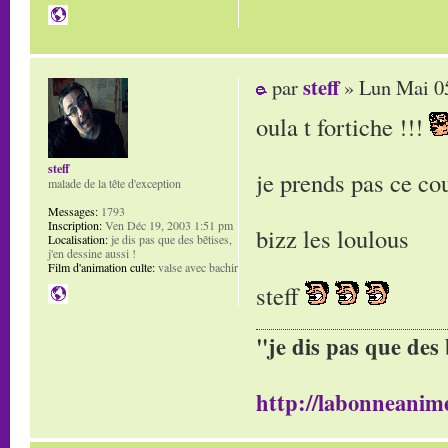
steff
par
» Lun Mai 05
oula t fortiche !!!
steff
je prends pas ce cou
malade de la tête d'exception
Messages:
1793
Inscription:
Ven Déc 19, 2003 1:51 pm
bizz les loulous
Localisation:
je dis pas que des bêtises,
j'en dessine aussi !
Film d'animation culte:
valse avec bachir
steff
"je dis pas que des 
http://labonneanime