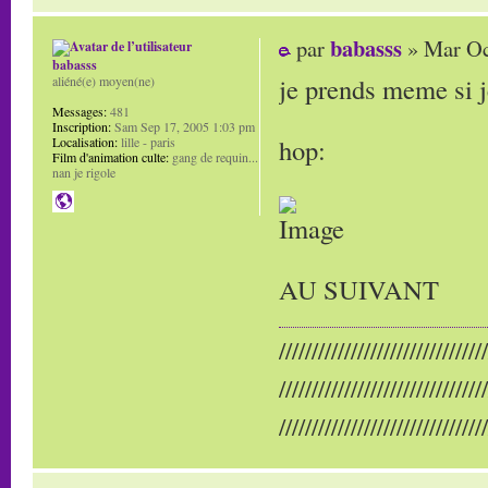
babasss
par
» Mar Oc
babasss
je prends meme si j
aliéné(e) moyen(ne)
Messages:
481
Inscription:
Sam Sep 17, 2005 1:03 pm
hop:
Localisation:
lille - paris
Film d'animation culte:
gang de requin...
nan je rigole
AU SUIVANT
////////////////////////////////
////////////////////////////////
////////////////////////////////