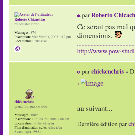
Roberto Chicach
par
Roberto Chicachico
Ce serait pas mal q
respectable zinzin
Messages:
874
dimensions.
Inscription:
Mar Mar 04, 2003 1:12 pm
Localisation:
Parisssse
http://www.pow-stud
chickenchris
par
» D
chickenchris
au suivant...
grand fou, grande folle
Messages:
1009
Inscription:
Lun Jan 28, 2008 2:06 am
Dernière édition par
ch
Localisation:
Poitiers/Berlin
Film d'animation culte:
Alice (Jan
Švankmajer,1988)