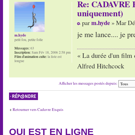
Re: CADAVRE E
uniquement)
m.hyde
par
» Mar Déc
je me lance.... je p
m.hyde
petit fou, petite folle
Messages:
63
Inscription:
Sam Fév 18, 2006 2:58 pm
« La durée d'un film 
Film d'animation culte:
la liste est
longue
Alfred Hitchcock
Afficher les messages postés depuis:
Répondre
Retourner vers Cadavre Exquis
QUI EST EN LIGNE