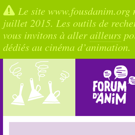
Le site www.fousdanim.org n
juillet 2015. Les outils de rech
vous invitons à aller
ailleurs
pou
dédiés au cinéma d’animation.