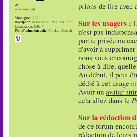
prions de lire avec a
cé
Aide soignant
Messages:
4747
Sur les usagers :
L'
Inscription:
Mar Fév 18, 2003 1:43 pm
Localisation:
Lille-F
n'est pas indispensa
Film d'animation culte:
Chicken Scratch
partie privée ou cac
d'avoir à supprimer
nous vous encourage
chose à dire, quelle
Au début, il peut êt
dédié à cet usage
ma
Avoir un
avatar an
cela allez dans le
P
Sur la rédaction d
de ce forum encoura
rédaction de leurs 