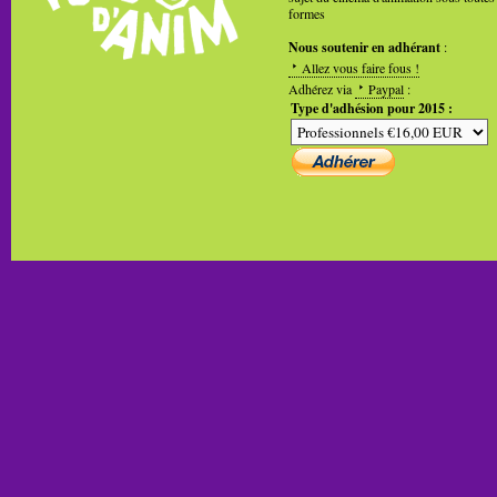
formes
Nous soutenir en adhérant
:
Allez vous faire fous !
Adhérez via
Paypal
:
Type d'adhésion pour 2015 :