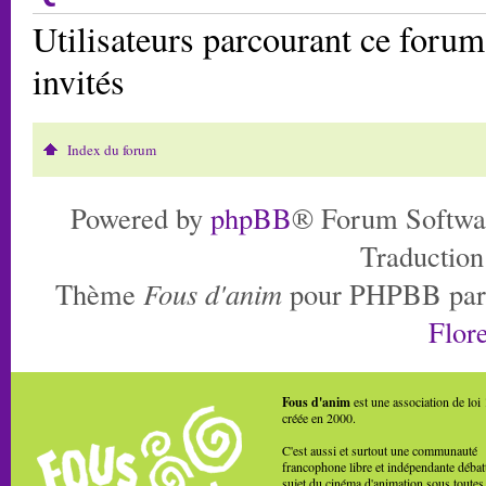
Utilisateurs parcourant ce forum:
invités
Index du forum
Powered by
phpBB
® Forum Softwa
Traduction
Thème
Fous d'anim
pour PHPBB pa
Flore
Fous d'anim
est une association de loi
créée en 2000.
C'est aussi et surtout une communauté
francophone libre et indépendante débat
sujet du cinéma d'animation sous toutes