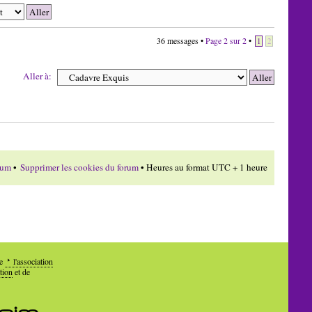
36 messages •
Page
2
sur
2
•
1
2
Aller à:
rum
•
Supprimer les cookies du forum
• Heures au format UTC + 1 heure
de
l'association
tion
et de