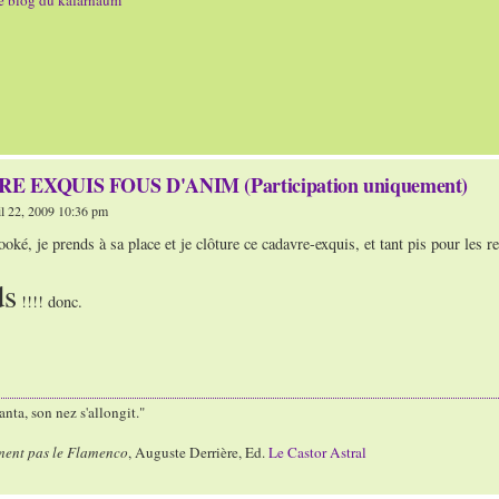
e blog du kafarnaum
E EXQUIS FOUS D'ANIM (Participation uniquement)
l 22, 2009 10:36 pm
ooké, je prends à sa place et je clôture ce cadavre-exquis, et tant pis pour les r
ds
!!!! donc.
nta, son nez s'allongit."
ment pas le Flamenco
, Auguste Derrière, Ed.
Le Castor Astral