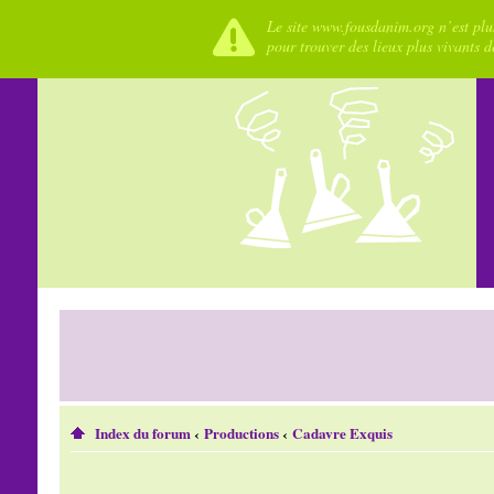
Le site www.fousdanim.org n’est plus
pour trouver des lieux plus vivants 
Index du forum
‹
Productions
‹
Cadavre Exquis