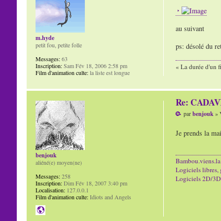
au suivant
m.hyde
petit fou, petite folle
ps: désolé du ret
Messages:
63
Inscription:
Sam Fév 18, 2006 2:58 pm
« La durée d'un f
Film d'animation culte:
la liste est longue
Re: CADAVR
par
benjouk
» 
Je prends la ma
benjouk
Bambou.viens.la
aliéné(e) moyen(ne)
Logiciels libres, 
Messages:
258
Logiciels 2D/3D/
Inscription:
Dim Fév 18, 2007 3:40 pm
Localisation:
127.0.0.1
Film d'animation culte:
Idiots and Angels