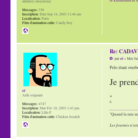
le kafarnaum
et
l
aliéné(e) moyen(ne)
Messages:
358
Inscription:
Dim Sep 14, 2003 11:46 am
Localisation:
Paris
Film d'animation culte:
Candy-boy
Re: CADAVR
par
cé
» Mer Jui
Pelo étant overb
Je pren
cé
Aide soignant
+
c
Messages:
4747
Inscription:
Mar Fév 18, 2003 1:43 pm
Localisation:
Lille-F
"Quand la raie ma
Film d'animation culte:
Chicken Scratch
Les fourmis n'ai