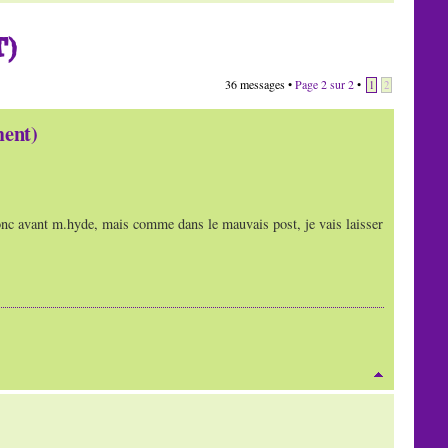
)
36 messages •
Page
2
sur
2
•
1
2
ent)
onc avant m.hyde, mais comme dans le mauvais post, je vais laisser