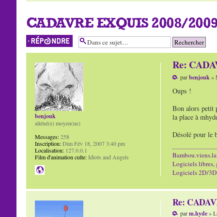
CADAVRE EXQUIS 2008/200
Répondre
Re: CADAV
par
benjouk
» 
Oups !
Bon alors petit
benjouk
la place à mhyde
aliéné(e) moyen(ne)
Désolé pour le 
Messages:
258
Inscription:
Dim Fév 18, 2007 3:40 pm
Localisation:
127.0.0.1
Bambou.viens.la
Film d'animation culte:
Idiots and Angels
Logiciels libres, 
Logiciels 2D/3D/
Re: CADAVR
par
m.hyde
» L