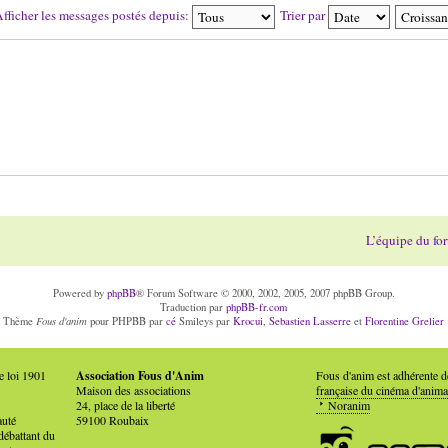
fficher les messages postés depuis:
Trier par
L’équipe du fo
Powered by
phpBB
® Forum Software © 2000, 2002, 2005, 2007 phpBB Group.
Traduction par
phpBB-fr.com
Fous d'anim
Thème
pour PHPBB par
cé
Smileys par
Krocui
,
Sebastien Lasserre
et
Florentine Grelier
e loi 1901
Association Fous d'Anim
Fous d'anim est adhérente 
Maison des associations
française du cinéma d'anima
24, place de la liberté
Noranim
auté
59100 Roubaix
débattant du