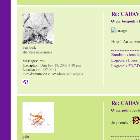
Re: CADAVR
par
benjouk
» 
Hop ! Au suivan
benjouk
aliéné(e) moyen(ne)
Bambou.viens.la
Logiciels libres, 
Messages:
258
Inscription:
Dim Fév 18, 2007 3:40 pm
Logiciels 2D/3D/
Localisation:
127.0.0.1
Film d'animation culte:
Idiots and Angels
Re: CADAVR
par
pelo
» Jeu M
Je prends !
pelo