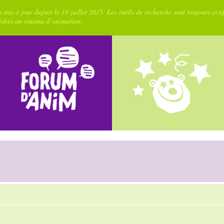
 mis à jour depuis le 10 juillet 2015. Les outils de recherche sont toujours acti
dédiés au cinéma d’animation.