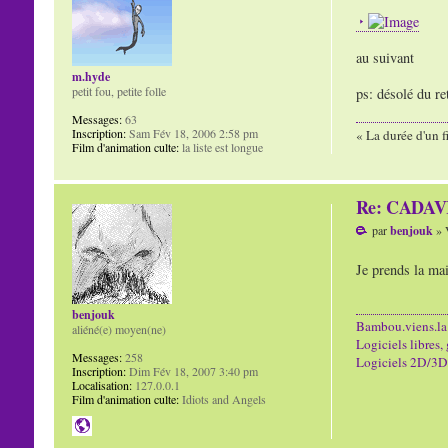
au suivant
m.hyde
petit fou, petite folle
ps: désolé du ret
Messages:
63
Inscription:
Sam Fév 18, 2006 2:58 pm
« La durée d'un f
Film d'animation culte:
la liste est longue
Re: CADAVR
par
benjouk
» 
Je prends la ma
benjouk
Bambou.viens.la
aliéné(e) moyen(ne)
Logiciels libres, 
Messages:
258
Logiciels 2D/3D/
Inscription:
Dim Fév 18, 2007 3:40 pm
Localisation:
127.0.0.1
Film d'animation culte:
Idiots and Angels