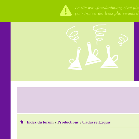
Le site www.fousdanim.org n’est plus
pour trouver des lieux plus vivants 
Index du forum
‹
Productions
‹
Cadavre Exquis