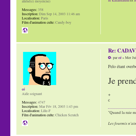
le kafarnaum
et
l
aliéné(e) moyen(ne)
Messages:
358
Inscription:
Dim Sep 14, 2003 11:46 am
Localisation:
Paris
Film d'animation culte:
Candy-boy
Re: CADAVR
par
cé
» Mer Jui
Pelo étant overb
Je pren
cé
Aide soignant
+
c
Messages:
4747
Inscription:
Mar Fév 18, 2003 1:43 pm
Localisation:
Lille-F
"Quand la raie ma
Film d'animation culte:
Chicken Scratch
Les fourmis n'ai