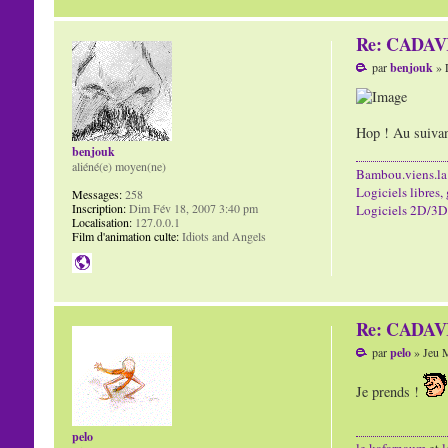
Re: CADAVR
par
benjouk
» 
Hop ! Au suivan
benjouk
aliéné(e) moyen(ne)
Bambou.viens.la
Logiciels libres, 
Messages:
258
Inscription:
Dim Fév 18, 2007 3:40 pm
Logiciels 2D/3D/
Localisation:
127.0.0.1
Film d'animation culte:
Idiots and Angels
Re: CADAVR
par
pelo
» Jeu M
Je prends !
pelo