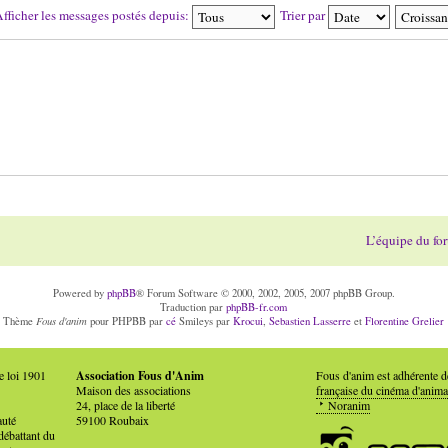
fficher les messages postés depuis:
Trier par
L’équipe du fo
Powered by
phpBB
® Forum Software © 2000, 2002, 2005, 2007 phpBB Group.
Traduction par
phpBB-fr.com
Fous d'anim
Thème
pour PHPBB par
cé
Smileys par
Krocui
,
Sebastien Lasserre
et
Florentine Grelier
e loi 1901
Association Fous d'Anim
Fous d'anim est adhérente 
Maison des associations
française du cinéma d'anima
24, place de la liberté
Noranim
auté
59100 Roubaix
débattant du