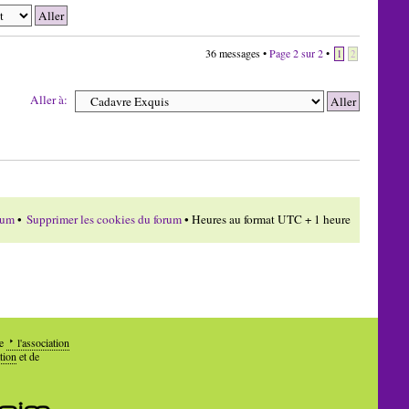
36 messages •
Page
2
sur
2
•
1
2
Aller à:
rum
•
Supprimer les cookies du forum
• Heures au format UTC + 1 heure
de
l'association
tion
et de