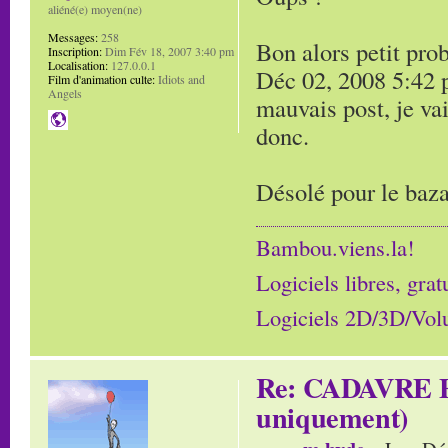
aliéné(e) moyen(ne)
Messages:
258
Bon alors petit prob
Inscription:
Dim Fév 18, 2007 3:40 pm
Localisation:
127.0.0.1
Déc 02, 2008 5:42 
Film d'animation culte:
Idiots and
Angels
mauvais post, je vai
donc.
Désolé pour le baza
Bambou.viens.la!
Logiciels libres, grat
Logiciels 2D/3D/Volum
Re: CADAVRE E
uniquement)