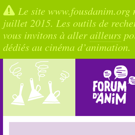
Le site www.fousdanim.org n
juillet 2015. Les outils de rech
vous invitons à aller
ailleurs
pou
dédiés au cinéma d’animation.