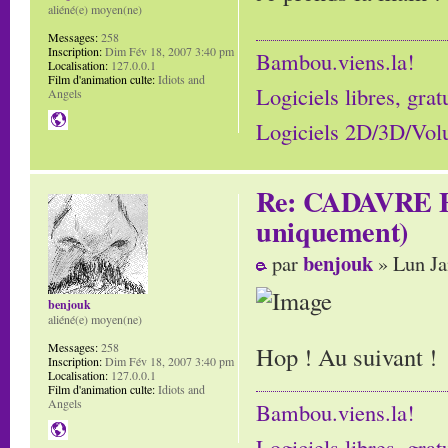
aliéné(e) moyen(ne)
Messages:
258
Inscription:
Dim Fév 18, 2007 3:40 pm
Bambou.viens.la!
Localisation:
127.0.0.1
Film d'animation culte:
Idiots and
Logiciels libres, grat
Angels
Logiciels 2D/3D/Volum
Re: CADAVRE E
uniquement)
benjouk
par
» Lun Ja
benjouk
aliéné(e) moyen(ne)
Messages:
258
Hop ! Au suivant !
Inscription:
Dim Fév 18, 2007 3:40 pm
Localisation:
127.0.0.1
Film d'animation culte:
Idiots and
Angels
Bambou.viens.la!
Logiciels libres, grat