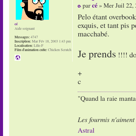
cé
par
» Mer Juil 22,
Pelo étant overbooké
exquis, et tant pis 
cé
Aide soignant
macchabé.
Messages:
4747
Inscription:
Mar Fév 18, 2003 1:43 pm
Localisation:
Lille-F
Je prends
Film d'animation culte:
Chicken Scratch
!!!! d
+
c
"Quand la raie manta,
Les fourmis n'aiment
Astral