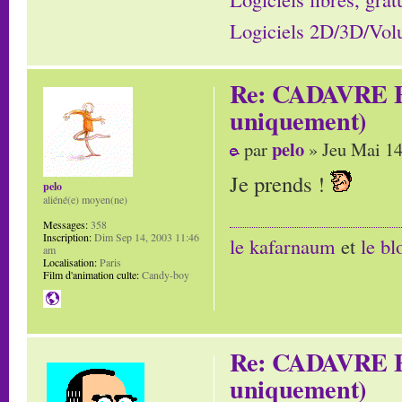
Logiciels 2D/3D/Volum
Re: CADAVRE E
uniquement)
pelo
par
» Jeu Mai 14
Je prends !
pelo
aliéné(e) moyen(ne)
Messages:
358
Inscription:
Dim Sep 14, 2003 11:46
le kafarnaum
et
le b
am
Localisation:
Paris
Film d'animation culte:
Candy-boy
Re: CADAVRE E
uniquement)