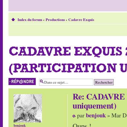
Index du forum
‹
Productions
‹
Cadavre Exquis
CADAVRE EXQUIS 2
(PARTICIPATION 
Répondre
Re: CADAVRE 
uniquement)
benjouk
par
» Mar Dé
Oups !
benjouk