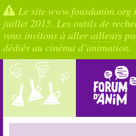
Le site www.fousdanim.org n
juillet 2015. Les outils de rech
vous invitons à aller
ailleurs
pou
dédiés au cinéma d’animation.