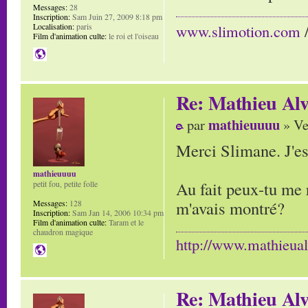
Messages:
28
Inscription:
Sam Juin 27, 2009 8:18 pm
Localisation:
paris
www.slimotion.com
Film d'animation culte:
le roi et l'oiseau
Re: Mathieu Alv
mathieuuuu
par
» Ve
Merci Slimane. J'es
mathieuuuu
Au fait peux-tu me 
petit fou, petite folle
m'avais montré?
Messages:
128
Inscription:
Sam Jan 14, 2006 10:34 pm
Film d'animation culte:
Taram et le
chaudron magique
http://www.mathieua
Re: Mathieu Alv