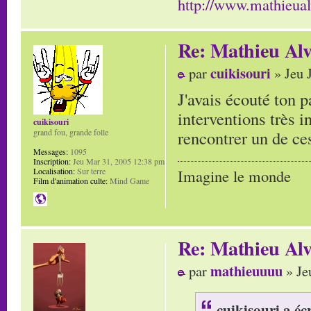
http://www.mathieua
Re: Mathieu Alv
cuikisouri
par
» Jeu 
J'avais écouté ton p
interventions très i
cuikisouri
rencontrer un de ces
grand fou, grande folle
Messages:
1095
Inscription:
Jeu Mar 31, 2005 12:38 pm
Localisation:
Sur terre
Imagine le monde
Film d'animation culte:
Mind Game
Re: Mathieu Alv
mathieuuuu
par
» Je
cuikisouri a écr