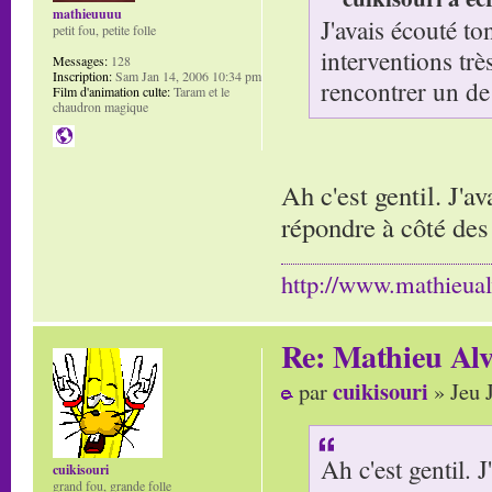
mathieuuuu
J'avais écouté to
petit fou, petite folle
interventions trè
Messages:
128
Inscription:
Sam Jan 14, 2006 10:34 pm
rencontrer un de 
Film d'animation culte:
Taram et le
chaudron magique
Ah c'est gentil. J'a
répondre à côté des
http://www.mathieua
Re: Mathieu Alv
cuikisouri
par
» Jeu 
Ah c'est gentil. 
cuikisouri
grand fou, grande folle