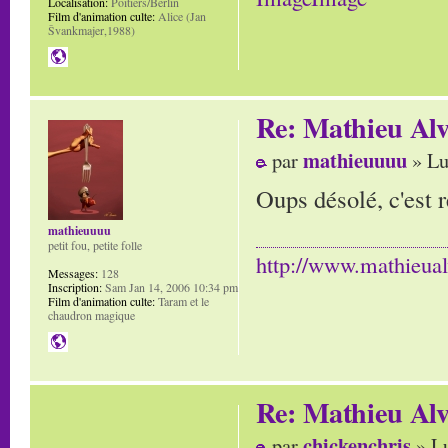
Localisation:
Poitiers/Berlin
Film d'animation culte:
Alice (Jan
Švankmajer,1988)
Re: Mathieu Alv
mathieuuuu
par
» Lu
Oups désolé, c'est 
mathieuuuu
petit fou, petite folle
http://www.mathieua
Messages:
128
Inscription:
Sam Jan 14, 2006 10:34 pm
Film d'animation culte:
Taram et le
chaudron magique
Re: Mathieu Alv
chickenchris
par
» Lu