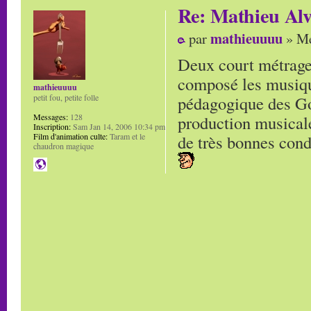
Re: Mathieu Alv
mathieuuuu
par
» Me
Deux court métrage
composé les musique
mathieuuuu
pédagogique des Gob
petit fou, petite folle
production musicale
Messages:
128
Inscription:
Sam Jan 14, 2006 10:34 pm
de très bonnes cond
Film d'animation culte:
Taram et le
chaudron magique