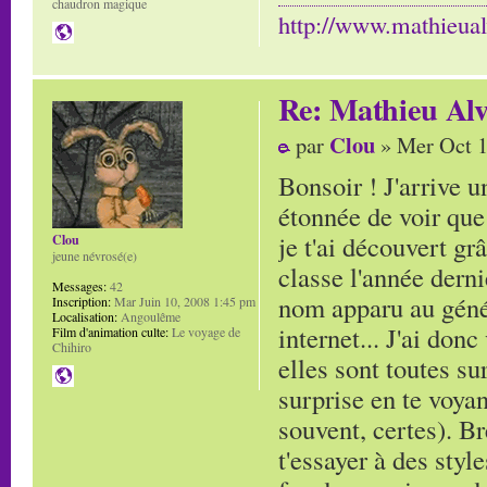
chaudron magique
http://www.mathieua
Re: Mathieu Alv
Clou
par
» Mer Oct 1
Bonsoir ! J'arrive 
étonnée de voir que
je t'ai découvert gr
Clou
jeune névrosé(e)
classe l'année derni
Messages:
42
nom apparu au génér
Inscription:
Mar Juin 10, 2008 1:45 pm
Localisation:
Angoulême
internet... J'ai don
Film d'animation culte:
Le voyage de
Chihiro
elles sont toutes s
surprise en te voyan
souvent, certes). Br
t'essayer à des styl