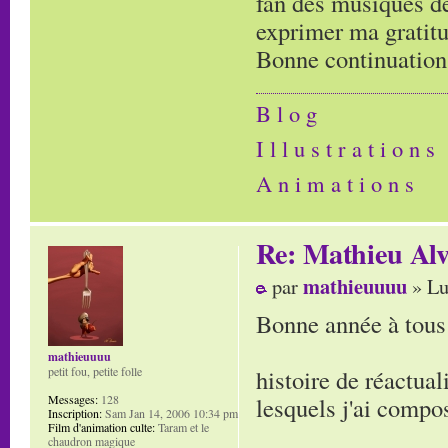
fan des musiques de
exprimer ma gratitud
Bonne continuation
B l o g
I l l u s t r a t i o n s
A n i m a t i o n s
Re: Mathieu Alv
mathieuuuu
par
» Lu
Bonne année à tous 
mathieuuuu
histoire de réactual
petit fou, petite folle
lesquels j'ai compo
Messages:
128
Inscription:
Sam Jan 14, 2006 10:34 pm
Film d'animation culte:
Taram et le
chaudron magique