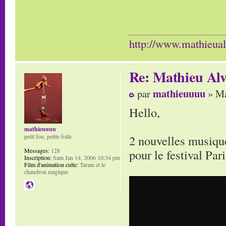
http://www.mathieua
Re: Mathieu Alv
mathieuuuu
par
» Ma
Hello,
mathieuuuu
2 nouvelles musique
petit fou, petite folle
pour le festival Par
Messages:
128
Inscription:
Sam Jan 14, 2006 10:34 pm
Film d'animation culte:
Taram et le
chaudron magique