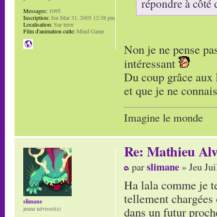
répondre à côté 
Messages:
1095
Inscription:
Jeu Mar 31, 2005 12:38 pm
Localisation:
Sur terre
Film d'animation culte:
Mind Game
Non je ne pense pas.
intéressant
Du coup grâce aux l
et que je ne connais
Imagine le monde
Re: Mathieu Alv
slimane
par
» Jeu Jui
Ha lala comme je te
tellement chargées 
slimane
dans un futur proche
jeune névrosé(e)