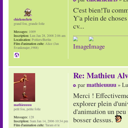
C'est bien!Tu comme
Y'a plein de choses!
chickenchris
cv...
grand fou, grande folle
Messages:
1009
Inscription:
Lun Jan 28, 2008 2:06 am
Localisation:
Poitiers/Berlin
Film d'animation culte:
Alice (Jan
Švankmajer,1988)
Re: Mathieu Alv
mathieuuuu
par
» Lu
Merci ! Effectivemen
explorer plein d'un
mathieuuuu
d'animation un peu 
petit fou, petite folle
Messages:
128
bosser dessus.
Inscription:
Sam Jan 14, 2006 10:34 pm
Film d'animation culte:
Taram et le