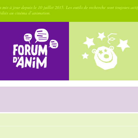
 mis à jour depuis le 10 juillet 2015. Les outils de recherche sont toujours acti
dédiés au cinéma d’animation.