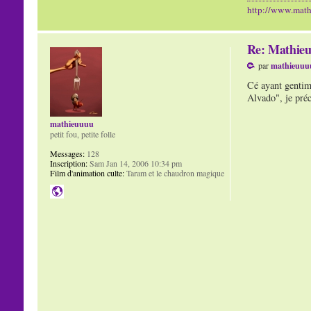
http://www.mat
Re: Mathieu
par
mathieuuu
Cé ayant gentime
Alvado", je préc
mathieuuuu
petit fou, petite folle
Messages:
128
Inscription:
Sam Jan 14, 2006 10:34 pm
Film d'animation culte:
Taram et le chaudron magique