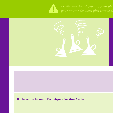
Le site www.fousdanim.org n’est plus
pour trouver des lieux plus vivants 
Index du forum
‹
Technique
‹
Section Audio