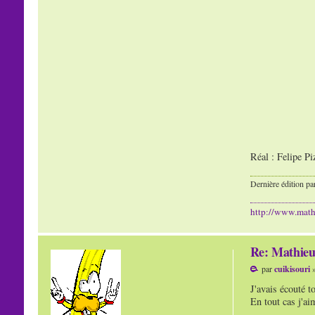
Réal : Felipe P
Dernière édition pa
http://www.mat
Re: Mathieu
par
cuikisouri
»
J'avais écouté t
En tout cas j'ai