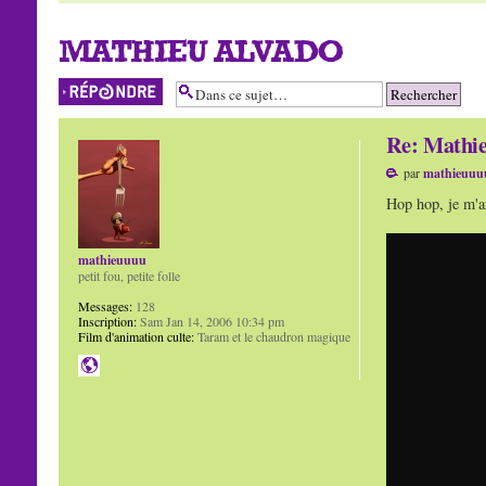
MATHIEU ALVADO
Répondre
Re: Mathie
par
mathieuuu
Hop hop, je m'am
mathieuuuu
petit fou, petite folle
Messages:
128
Inscription:
Sam Jan 14, 2006 10:34 pm
Film d'animation culte:
Taram et le chaudron magique