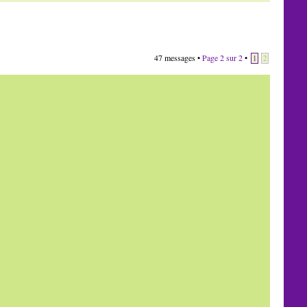
47 messages •
Page
2
sur
2
•
1
2