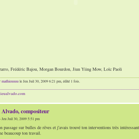
izarro, Frédéric Bajou, Morgan Bourdon, Jiun Yiing Mow, Loïc Paoli
r
mathieuuuu
le Jeu Juil 30, 2009 6:21 pm, édité 1 fois.
hieualvado.com
 Alvado, compositeur
 Jeu Juil 30, 2009 5:51 pm
on passage sur bulles de rêves et j'avais trouvé ton interventions très intéressan
me beaucoup ton travail.