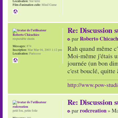
Localisation:
Sur terre
Film d'animation culte:
Mind Game
Re: Discussion
Roberto Chicachico
Roberto Chicach
par
respectable zinzin
Messages:
874
Rah quand même c'e
Inscription:
Mar Mar 04, 2003 1:12 pm
Localisation:
Parisssse
Moi-même j'étais un
journée (un bon di
c'est bouclé, quitte 
http://www.pow-stud
Re: Discussion
rodcreation
rodcreation
par
» Ma
petit fou, petite folle
Messages:
191