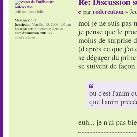
Re: Discussion
rodcreation
rodcreation
par
» Je
petit fou, petite folle
Messages:
191
moi je ne suis pas t
Inscription:
Ven Sep 15, 2006 1:05 pm
Localisation:
Annemasse Genève
je pense que le proce
Film d'animation culte:
les
indestructibles
moins de surprise 
(d'après ce que j'ai
se dégager du princ
se suivent de façon 
ou c'est l'anim q
que l'anim précé
euh... je n'ai pas bi