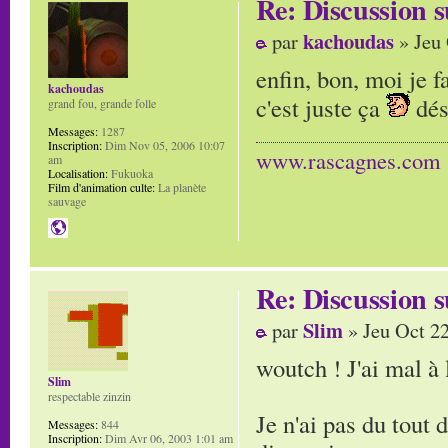
Re: Discussion
kachoudas
par
» Jeu 
enfin, bon, moi je f
kachoudas
c'est juste ça
dés
grand fou, grande folle
Messages:
1287
Inscription:
Dim Nov 05, 2006 10:07
www.rascagnes.com
am
Localisation:
Fukuoka
Film d'animation culte:
La planète
sauvage
Re: Discussion
Slim
par
» Jeu Oct 2
woutch ! J'ai mal à 
Slim
respectable zinzin
Je n'ai pas du tout 
Messages:
844
Inscription:
Dim Avr 06, 2003 1:01 am