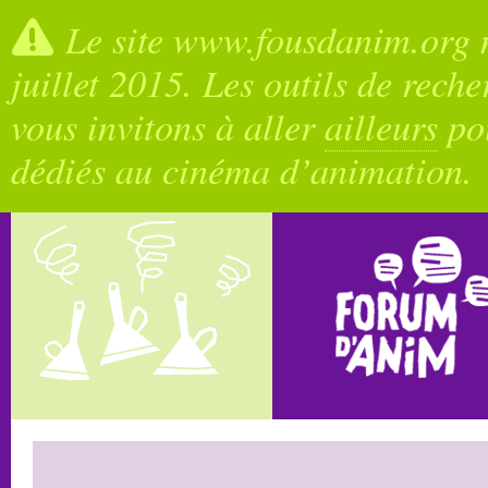
Le site www.fousdanim.org n
juillet 2015. Les outils de rech
vous invitons à aller
ailleurs
pou
dédiés au cinéma d’animation.