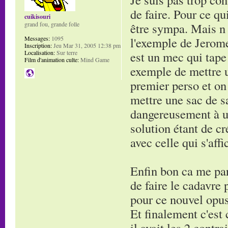
de faire. Pour ce qu
cuikisouri
être sympa. Mais n 
grand fou, grande folle
l'exemple de Jerome
Messages:
1095
Inscription:
Jeu Mar 31, 2005 12:38 pm
est un mec qui tape
Localisation:
Sur terre
Film d'animation culte:
Mind Game
exemple de mettre u
premier perso et on
mettre une sac de s
dangereusement à un
solution étant de c
avec celle qui s'affi
Enfin bon ca me par
de faire le cadavre
pour ce nouvel opus
Et finalement c'est 
il avait les 2 contr