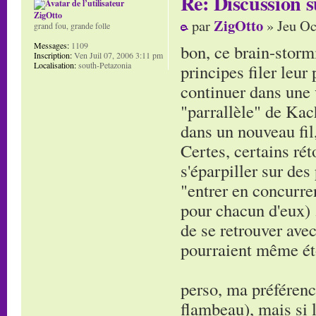
Re: Discussion
ZigOtto
ZigOtto
par
» Jeu Oc
grand fou, grande folle
Messages:
1109
bon, ce brain-stormi
Inscription:
Ven Juil 07, 2006 3:11 pm
Localisation:
south-Petazonia
principes filer leur
continuer dans une v
"parrallèle" de Kac
dans un nouveau fil
Certes, certains rét
s'éparpiller sur des
"entrer en concurren
pour chacun d'eux) ..
de se retrouver ave
pourraient même éto
perso, ma préférenc
flambeau), mais si 