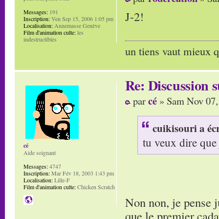
Messages:
191
J-2!
Inscription:
Ven Sep 15, 2006 1:05 pm
Localisation:
Annemasse Genève
Film d'animation culte:
les
indestructibles
un tiens vaut mieux q
Re: Discussion
cé
par
» Sam Nov 07,
cuikisouri a écr
tu veux dire que j
cé
Aide soignant
Messages:
4747
Inscription:
Mar Fév 18, 2003 1:43 pm
Localisation:
Lille-F
Film d'animation culte:
Chicken Scratch
Non non, je pense ju
que le premier cada