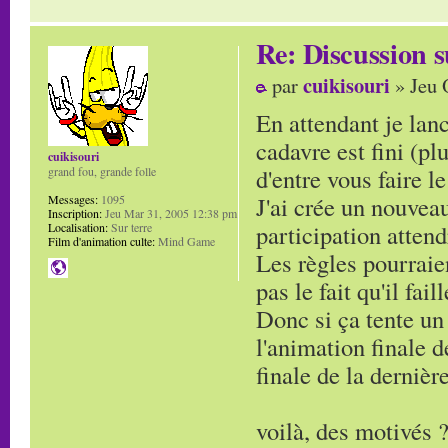
Re: Discussion
cuikisouri
par
» Jeu 
En attendant je lanc
cadavre est fini (pl
cuikisouri
d'entre vous faire le
grand fou, grande folle
J'ai crée un nouveau
Messages:
1095
Inscription:
Jeu Mar 31, 2005 12:38 pm
participation attend
Localisation:
Sur terre
Film d'animation culte:
Mind Game
Les règles pourraie
pas le fait qu'il fai
Donc si ça tente un 
l'animation finale d
finale de la dernière
voilà, des motivés 