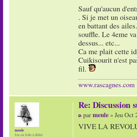
Sauf qu'aucun d'en
. Si je met un oisea
en battant des ailes
souffle. Le 4eme va v
dessus... etc...
Ca me plait cette id
Cuikisourit n'est pas
fil.
www.rascagnes.com
Re: Discussion
meule
par
» Jeu Oct 
VIVE LA REVOLU
meule
fou ou folle à délier