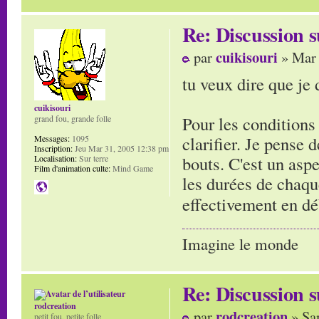
Re: Discussion
cuikisouri
par
» Mar 
tu veux dire que je d
cuikisouri
Pour les conditions 
grand fou, grande folle
clarifier. Je pense 
Messages:
1095
Inscription:
Jeu Mar 31, 2005 12:38 pm
bouts. C'est un aspe
Localisation:
Sur terre
Film d'animation culte:
Mind Game
les durées de chaque
effectivement en d
Imagine le monde
Re: Discussion
rodcreation
rodcreation
par
» Sa
petit fou, petite folle