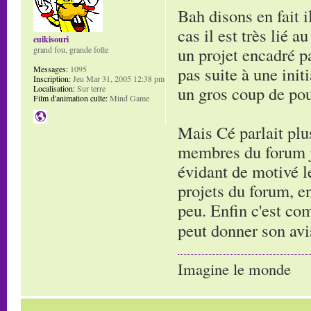
Bah disons en fait i
cas il est très lié
cuikisouri
un projet encadré pa
grand fou, grande folle
pas suite à une initi
Messages:
1095
Inscription:
Jeu Mar 31, 2005 12:38 pm
un gros coup de po
Localisation:
Sur terre
Film d'animation culte:
Mind Game
Mais Cé parlait plus
membres du forum je
évidant de motivé le
projets du forum, en
peu. Enfin c'est co
peut donner son avi
Imagine le monde