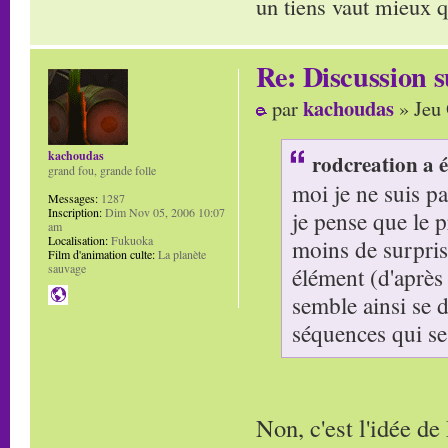
un tiens vaut mieux q
Re: Discussion
kachoudas
par
» Jeu 
kachoudas
rodcreation a é
grand fou, grande folle
moi je ne suis pa
Messages:
1287
Inscription:
Dim Nov 05, 2006 10:07
je pense que le pr
am
Localisation:
Fukuoka
moins de surpris
Film d'animation culte:
La planète
sauvage
élément (d'après 
semble ainsi se 
séquences qui se 
Non, c'est l'idée d