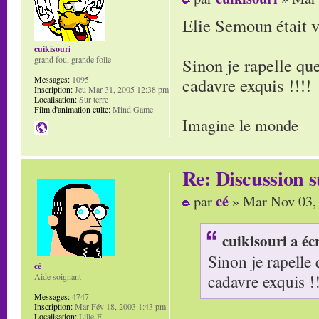
Elie Semoun était 
cuikisouri
grand fou, grande folle
Sinon je rapelle q
Messages:
1095
cadavre exquis !!!!
Inscription:
Jeu Mar 31, 2005 12:38 pm
Localisation:
Sur terre
Film d'animation culte:
Mind Game
Imagine le monde
Re: Discussion
cé
par
» Mar Nov 03,
cuikisouri a écr
Sinon je rapelle
cé
cadavre exquis !!
Aide soignant
Messages:
4747
Inscription:
Mar Fév 18, 2003 1:43 pm
Localisation:
Lille-F