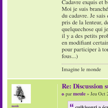
Cadavre exquis et bi
Moi je suis branché
du cadavre. Je sais 
pris de la lenteur, 
quelquechose qui je
il y a des petits pr
en modifiant certain
pour participer à to
fous...)
Imagine le monde
Re: Discussion
meule
par
» Jeu Oct 
cuikisouri a écr
meule