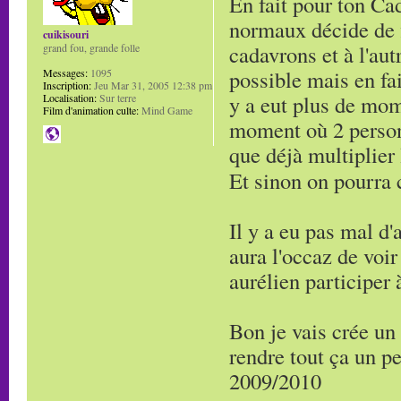
En fait pour ton Cad
normaux décide de 
cuikisouri
cadavrons et à l'au
grand fou, grande folle
possible mais en fai
Messages:
1095
Inscription:
Jeu Mar 31, 2005 12:38 pm
y a eut plus de mom
Localisation:
Sur terre
Film d'animation culte:
Mind Game
moment où 2 person
que déjà multiplier 
Et sinon on pourra 
Il y a eu pas mal d'
aura l'occaz de voi
aurélien participer 
Bon je vais crée un
rendre tout ça un p
2009/2010