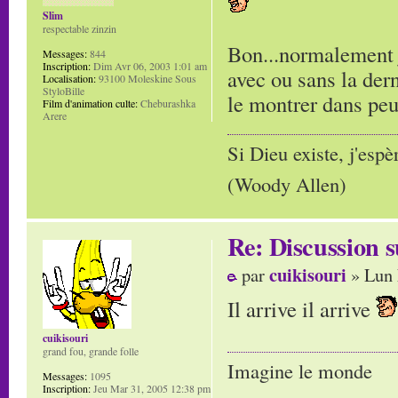
Slim
respectable zinzin
Bon...normalement j
Messages:
844
Inscription:
Dim Avr 06, 2003 1:01 am
avec ou sans la der
Localisation:
93100 Moleskine Sous
StyloBille
le montrer dans peu tem
Film d'animation culte:
Cheburashka
Arere
Si Dieu existe, j'espè
(Woody Allen)
Re: Discussion
cuikisouri
par
» Lun 
Il arrive il arrive
cuikisouri
grand fou, grande folle
Imagine le monde
Messages:
1095
Inscription:
Jeu Mar 31, 2005 12:38 pm