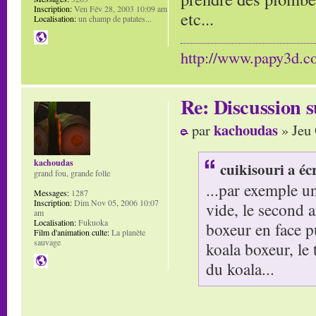
Inscription:
Ven Fév 28, 2003 10:09 am
etc...
Localisation:
un champ de patates...
http://www.papy3d.
Re: Discussion
kachoudas
par
» Jeu 
kachoudas
cuikisouri a écr
grand fou, grande folle
...par exemple u
Messages:
1287
Inscription:
Dim Nov 05, 2006 10:07
vide, le second 
am
Localisation:
Fukuoka
boxeur en face p
Film d'animation culte:
La planète
sauvage
koala boxeur, le 
du koala...