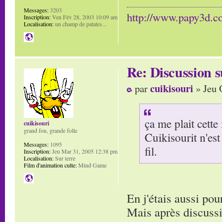
Messages:
3203
http://www.papy3d.
Inscription:
Ven Fév 28, 2003 10:09 am
Localisation:
un champ de patates...
Re: Discussion
cuikisouri
par
» Jeu 
ça me plait cette
cuikisouri
grand fou, grande folle
Cuikisourit n'est 
Messages:
1095
fil.
Inscription:
Jeu Mar 31, 2005 12:38 pm
Localisation:
Sur terre
Film d'animation culte:
Mind Game
En j'étais aussi po
Mais après discussio