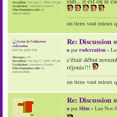
euh... il est ou le 
Inscription:
Ven Sep 15, 2006 1:05 pm
Localisation:
Annemasse Genève
Film d'animation culte:
les
indestructibles
un tiens vaut mieux q
Re: Discussion
rodcreation
rodcreation
par
» Lu
petit fou, petite folle
Messages:
191
c'était début novemb
Inscription:
Ven Sep 15, 2006 1:05 pm
Localisation:
Annemasse Genève
réjouis!!!
Film d'animation culte:
les
indestructibles
un tiens vaut mieux q
Re: Discussion
Slim
par
» Lun Nov 0