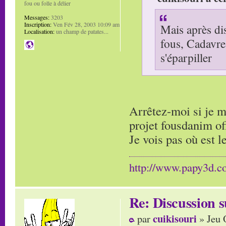
fou ou folle à délier
Messages:
3203
Inscription:
Ven Fév 28, 2003 10:09 am
Mais après dis
Localisation:
un champ de patates...
fous, Cadavre 
s'éparpiller
Arrêtez-moi si je m
projet fousdanim of
Je vois pas où est 
http://www.papy3d.
Re: Discussion
cuikisouri
par
» Jeu 