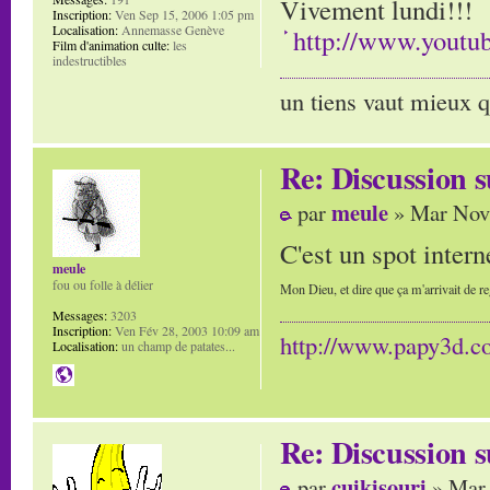
Vivement lundi!!!
Inscription:
Ven Sep 15, 2006 1:05 pm
Localisation:
Annemasse Genève
http://www.you
Film d'animation culte:
les
indestructibles
un tiens vaut mieux q
Re: Discussion
meule
par
» Mar Nov 
C'est un spot inter
meule
fou ou folle à délier
Mon Dieu, et dire que ça m'arrivait de re
Messages:
3203
Inscription:
Ven Fév 28, 2003 10:09 am
http://www.papy3d.
Localisation:
un champ de patates...
Re: Discussion
cuikisouri
par
» Mar 