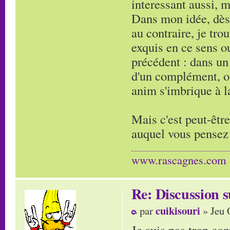
interessant aussi, m
Dans mon idée, dès 
au contraire, je tro
exquis en ce sens o
précédent : dans un 
d'un complément, on
anim s'imbrique à l
Mais c'est peut-être
auquel vous pensez 
www.rascagnes.com
Re: Discussion
cuikisouri
par
» Jeu 
Je suis pas trop con