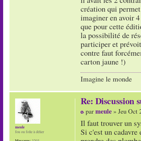
création qui permet 
imaginer en avoir 4
que pour cette éditi
la possibilité de ré
participer et prévo
contre faut forcémen
carton jaune !)
Imagine le monde
Re: Discussion
meule
par
» Jeu Oct 
Il faut trouver un s
meule
Si c'est un cadavre
fou ou folle à délier
prendre des plombes
Messages:
3203