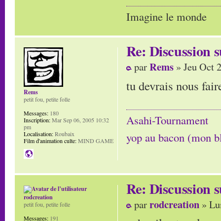
Imagine le monde
Re: Discussion
Rems
par
» Jeu Oct 
tu devrais nous fai
Rems
petit fou, petite folle
Messages:
180
Asahi-Tournament
Inscription:
Mar Sep 06, 2005 10:32
pm
Localisation:
Roubaix
yop au bacon (mon b
Film d'animation culte:
MIND GAME
Re: Discussion
rodcreation
rodcreation
par
» Lu
petit fou, petite folle
Messages:
191