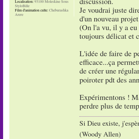
discussion.
Localisation:
93100 Moleskine Sous
StyloBille
Je voudrai juste di
Film d'animation culte:
Cheburashka
Arere
d'un nouveau projet
(On l'a vu, il y a e
toujours délicat et c
L'idée de faire de 
efficace...ça permet
de créer une régula
poiroter pdt des an
Expérimentons ! Ma
perdre plus de temp
Si Dieu existe, j'espè
(Woody Allen)