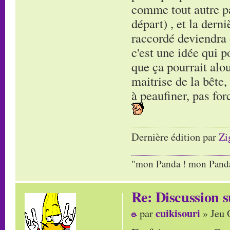
comme tout autre pa
départ) , et la dern
raccordé deviendra 
c'est une idée qui p
que ça pourrait alo
maitrise de la bête,
à peaufiner, pas for
Dernière édition par
Zi
"mon Panda ! mon Panda 
Re: Discussion
cuikisouri
par
» Jeu 