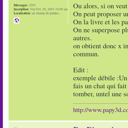
Ou alors, si on veut
Messages:
3203
Inscription:
Ven Fév 28, 2003 10:09 am
On peut proposer un
Localisation:
un champ de patates...
On la livre et les p
On ne superpose plu
autres.
on obtient donc x i
commun.
Edit :
exemple débile :Un
fais un chat qui fai
tomber, untel une so
http://www.papy3d.