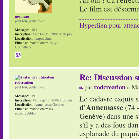
Le film est désorma
neymeau
petit fou, petite folle
Hyperlien pour atten
Messages:
163
Inscription:
Mer Jan 19, 2005 4:30 pm
Localisation:
Angoulême
Film d'animation culte:
Tokyo
Godfathers
Re: Discussion
rodcreation
rodcreation
par
» Ma
petit fou, petite folle
Messages:
191
Le cadavre exquis s
Inscription:
Ven Sep 15, 2006 1:05 pm
Localisation:
Annemasse Genève
d'Annemasse
(74 
Film d'animation culte:
les
indestructibles
Genève) dans une s
s'il y a des fous da
esplanade du paquie