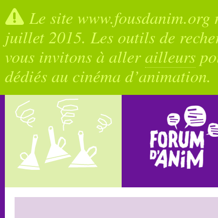
Le site www.fousdanim.org n
juillet 2015. Les outils de rech
vous invitons à aller
ailleurs
pou
dédiés au cinéma d’animation.