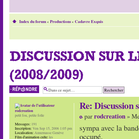
Index du forum
‹
Productions
‹
Cadavre Exquis
DISCUSSION SUR 
(2008/2009)
Répondre
Re: Discussion
rodcreation
rodcreation
par
» Me
petit fou, petite folle
Messages:
191
sympa avec la bande
Inscription:
Ven Sep 15, 2006 1:05 pm
Localisation:
Annemasse Genève
occupé.
Film d'animation culte:
les