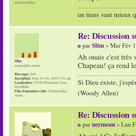
indestructibles
un tiens vaut mieux q
Re: Discussion
Slim
par
» Mer Fév 1
Ah ouais c'est très 
Slim
Chapeau! ça rend l
respectable zinzin
Messages:
844
Inscription:
Dim Avr 06, 2003 1:01 am
Si Dieu existe, j'espè
Localisation:
93100 Moleskine Sous
StyloBille
(Woody Allen)
Film d'animation culte:
Cheburashka
Arere
Re: Discussion
neymeau
par
» Lun F
Ah oui ! Ca l'effec