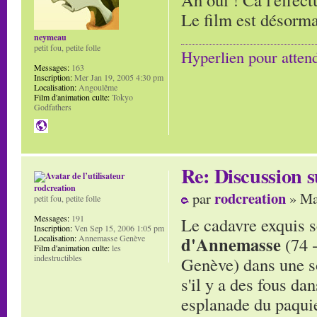
Le film est désorma
neymeau
petit fou, petite folle
Hyperlien pour atten
Messages:
163
Inscription:
Mer Jan 19, 2005 4:30 pm
Localisation:
Angoulême
Film d'animation culte:
Tokyo
Godfathers
Re: Discussion
rodcreation
rodcreation
par
» Ma
petit fou, petite folle
Messages:
191
Le cadavre exquis s
Inscription:
Ven Sep 15, 2006 1:05 pm
Localisation:
Annemasse Genève
d'Annemasse
(74 
Film d'animation culte:
les
indestructibles
Genève) dans une s
s'il y a des fous da
esplanade du paquie