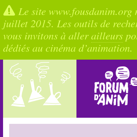
Le site www.fousdanim.org n
juillet 2015. Les outils de rech
vous invitons à aller
ailleurs
pou
dédiés au cinéma d’animation.