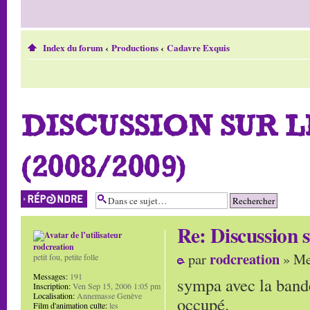
Index du forum
‹
Productions
‹
Cadavre Exquis
DISCUSSION SUR 
(2008/2009)
Répondre
Re: Discussion
rodcreation
rodcreation
par
» Me
petit fou, petite folle
Messages:
191
sympa avec la bande
Inscription:
Ven Sep 15, 2006 1:05 pm
Localisation:
Annemasse Genève
occupé.
Film d'animation culte:
les