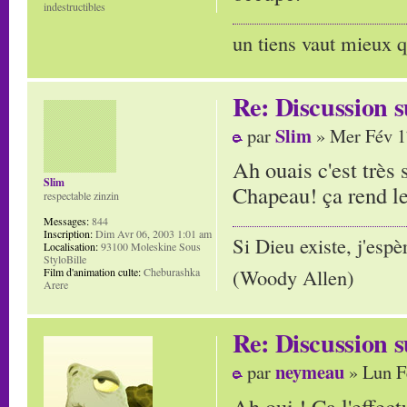
indestructibles
un tiens vaut mieux q
Re: Discussion
Slim
par
» Mer Fév 1
Ah ouais c'est très 
Slim
Chapeau! ça rend l
respectable zinzin
Messages:
844
Inscription:
Dim Avr 06, 2003 1:01 am
Si Dieu existe, j'espè
Localisation:
93100 Moleskine Sous
StyloBille
(Woody Allen)
Film d'animation culte:
Cheburashka
Arere
Re: Discussion
neymeau
par
» Lun F
Ah oui ! Ca l'effec